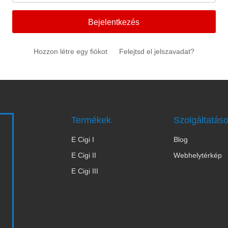
Bejelentkezés
Hozzon létre egy fiókot
Felejtsd el jelszavadat?
Termékek
Szolgáltatás
E Cigi I
Blog
s
E Cigi II
Webhelytérkép
E Cigi III