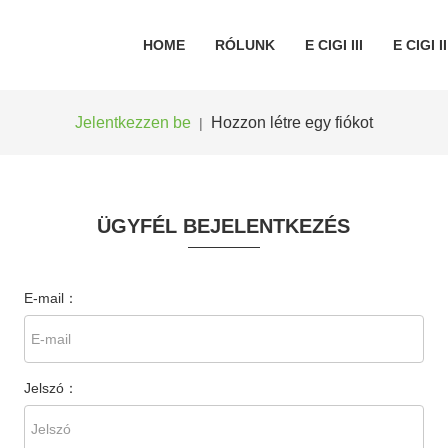
HOME
RÓLUNK
E CIGI III
E CIGI II
Jelentkezzen be
Hozzon létre egy fiókot
|
ÜGYFÉL BEJELENTKEZÉS
E-mail：
Jelszó：