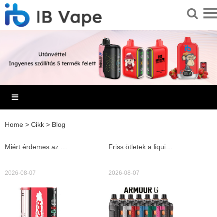
Home
>
Cikk
>
Blog
Miért érdemes az előre bekevert liquid termékeket választani és melyek a 2026-as év legjobb márkái
Friss ötletek a liquid shop választékához — ízek, kiegészítők és okos vásárlási tippek
2026-08-07
2026-08-07