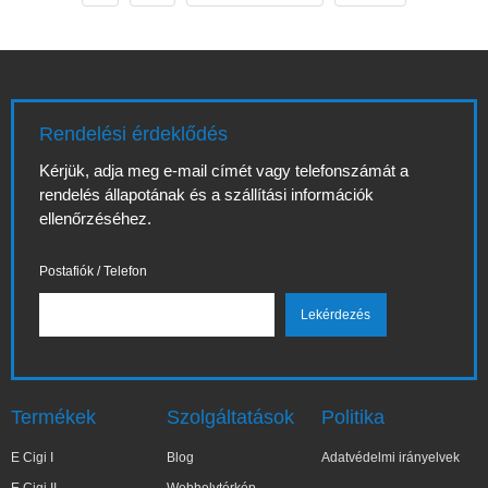
alapvető a
megoldások iránti
teljesítmény, az íz
érdeklődés
és a használati
növekedésével
élmény
sokan teszik fel a
szempontjából. Ha
kérdést: melyik a
célod a legjobb e
legjobb e cigi?
Rendelési érdeklődés
cigi porlasztó
Ebben a részletes
megtalálása, akkor
anyagban
Kérjük, adja meg e-mail címét vagy telefonszámát a
érdemes alaposan
gyakorlati, friss,
rendelés állapotának és a szállítási információk
megérteni az
2026-hoz igazított
ellenőrzéséhez.
eszközök típusait,
szemponto
a felépítésük
hatását
Postafiók / Telefon
Termékek
Szolgáltatások
Politika
E Cigi I
Blog
Adatvédelmi irányelvek