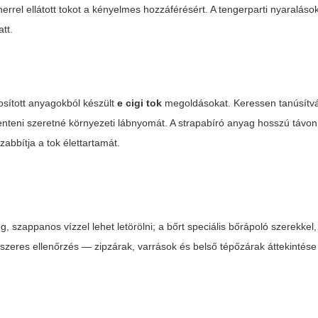
rrel ellátott tokot a kényelmes hozzáférésért. A tengerparti nyaraláso
tt.
osított anyagokból készült
e cigi tok
megoldásokat. Keressen tanúsítv
enteni szeretné környezeti lábnyomát. A strapabíró anyag hosszú távon
abbítja a tok élettartamát.
g, szappanos vízzel lehet letörölni; a bőrt speciális bőrápoló szerekkel
ndszeres ellenőrzés — zipzárak, varrások és belső tépőzárak áttekintés