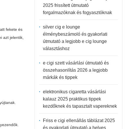
2025 frissített útmutató
forgalmazóknak és fogyasztóknak
silver cig e lounge
att fekete és
élménybeszámoló és gyakorlati
azt jelentik,
útmutató a legjobb e cig lounge
választáshoz
e cigi szett vásárlási útmutató és
összehasonlítás 2026 a legjobb
márkák és tippek
elektronikus cigaretta vásárlási
kalauz 2025 praktikus tippek
yújtanak.
kezdőknek és tapasztalt vapereknek
Friss e cigi ellenállás táblázat 2025
elyezendők.
és gyakorlati útmutató a helyes