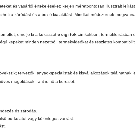
eket és vásárlói értékeléseket; kérjen méretpontosan illusztrált leírást
őrizheti a záródást és a belső kialakítást. Mindkét módszernek megvanna
meltet, emelje ki a kulcsszót
e cigi tok
címkékben, termékleírásban 
égű képeket minden nézetből, termékvideókat és részletes kompatibilitá
vekszik; tervezők, anyag-specialisták és kisvállalkozások találhatnak 
műves megoldások iránt is nő a kereslet.
endezés és záródás.
lső burkolatot vagy különleges varrást.
st.