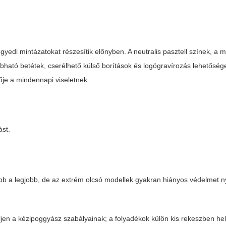
egyedi mintázatokat részesítik előnyben. A neutralis pasztell színek, a m
ható betétek, cserélhető külső borítások és logógravírozás lehetőségei 
e a mindennapi viseletnek.
ást.
ább a legjobb, de az extrém olcsó modellek gyakran hiányos védelmet n
eljen a kézipoggyász szabályainak; a folyadékok külön kis rekeszben h