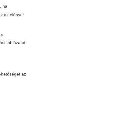
, ha
k az előnyei.
és
si táblázatot.
lehetőséget az