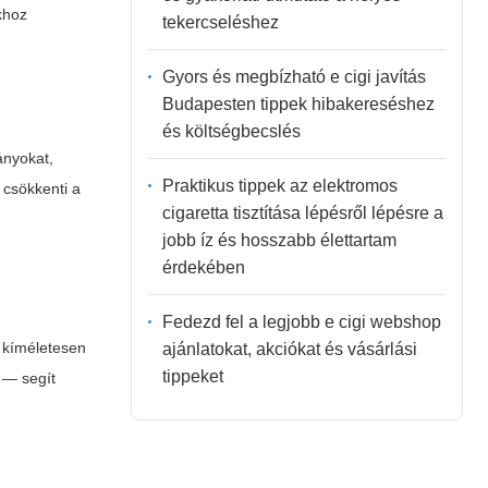
khoz
tekercseléshez
Gyors és megbízható e cigi javítás
Budapesten tippek hibakereséshez
és költségbecslés
ányokat,
Praktikus tippek az elektromos
 csökkenti a
cigaretta tisztítása lépésről lépésre a
jobb íz és hosszabb élettartam
érdekében
Fedezd fel a legjobb e cigi webshop
, kíméletesen
ajánlatokat, akciókat és vásárlási
tippeket
e — segít