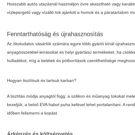
Hosszabb autós utazásnál használjon övre akasztható vagy karabine
vízlepergető vagy vízálló tok ajánlott a homok és a páratartalom mia
Fenntarthatóság és újrahasznosítás
Az ökotudatos vásárlók számára egyre több gyártó kínál újrahaszn
anyagösszetétel-leírásokat és helyi gyártású termékeket, ha csökk
hulladékot, míg a betétek és pótborítások cserélhetősége meghossz
Hogyan tisztítsuk és tartsuk karban?
A tisztítás módja anyagtól függ: a szilikon és műanyag tokokat mele
kezeljük; a belső EVA habot puha kefével lehet portalanítani. A re
időben felismerni a kopást.
Árképzés és költségvetés