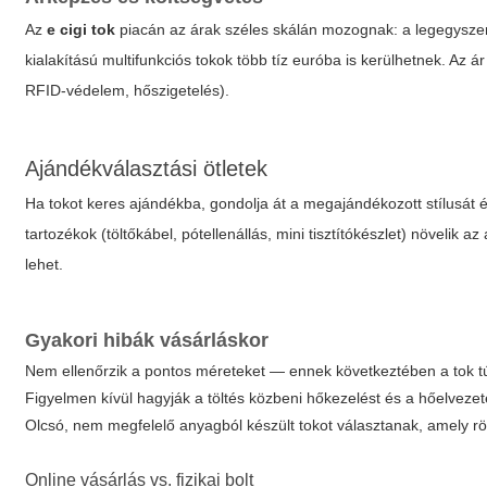
Az
e cigi tok
piacán az árak széles skálán mozognak: a legegyszer
kialakítású multifunkciós tokok több tíz euróba is kerülhetnek. Az ár
RFID-védelem, hőszigetelés).
Ajándékválasztási ötletek
Ha tokot keres ajándékba, gondolja át a megajándékozott stílusát 
tartozékok (töltőkábel, pótellenállás, mini tisztítókészlet) növelik a
lehet.
Gyakori hibák vásárláskor
Nem ellenőrzik a pontos méreteket — ennek következtében a tok túl
Figyelmen kívül hagyják a töltés közbeni hőkezelést és a hőelveze
Olcsó, nem megfelelő anyagból készült tokot választanak, amely rö
Online vásárlás vs. fizikai bolt