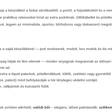
a a készüléket a fizikai sérülésektől, a portól, a folyadékoktól és a ne
praktikus rekeszeket kínál az extra podoknak, töltőkábellel és pótelle
ílust, legyen az minimalista, sportos, bőrbútoros vagy táskaszerű megol
is-e a saját készülékével — pod rendszerek, modok, box modok és kis mé
műanyag héjak és fém elemek — minden anyagnak megvannak az előnyei é
et ad.
tra e-liquid palackok, pótellenállások, töltők, zsebkés vagy gyorstöltő
es, patent) mind befolyásolják a tok tényleges védelmi szintjét.
 vállpántok és kulcstartó fülök.
sok színben elérhető;
valódi bőr
– elegáns, idővel patinásodik;
sziliko