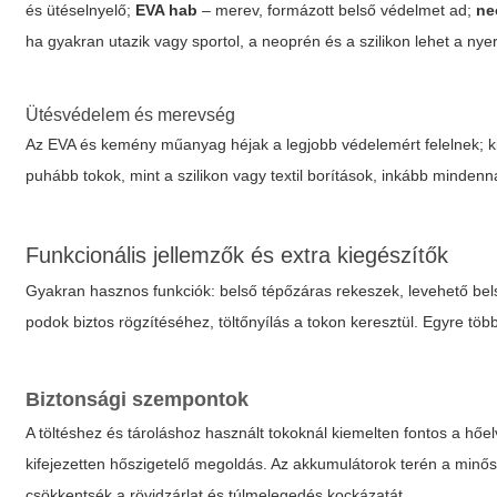
és ütéselnyelő;
EVA hab
– merev, formázott belső védelmet ad;
ne
ha gyakran utazik vagy sportol, a neoprén és a szilikon lehet a nye
Ütésvédelem és merevség
Az EVA és kemény műanyag héjak a legjobb védelemért felelnek; k
puhább tokok, mint a szilikon vagy textil borítások, inkább minde
Funkcionális jellemzők és extra kiegészítők
Gyakran hasznos funkciók: belső tépőzáras rekeszek, levehető bels
podok biztos rögzítéséhez, töltőnyílás a tokon keresztül. Egyre töb
Biztonsági szempontok
A töltéshez és tároláshoz használt tokoknál kiemelten fontos a hőe
kifejezetten hőszigetelő megoldás. Az akkumulátorok terén a minős
csökkentsék a rövidzárlat és túlmelegedés kockázatát.