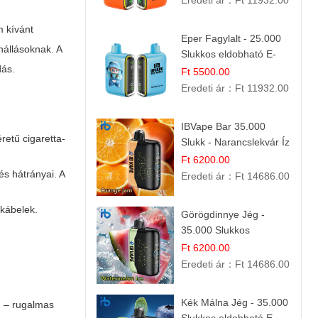
Eredeti ár：
Ft 11932.00
m kívánt
Eper Fagylalt - 25.000
nállásoknak. A
Slukkos eldobható E-
dás.
cigaretta | Édes
Ft 5500.00
Desszert Íz
Eredeti ár：
Ft 11932.00
IBVape Bar 35.000
retű cigaretta-
Slukk - Narancslekvár Íz
| Prémium E-cigaretta
Ft 6200.00
s hátrányai. A
Eredeti ár：
Ft 14686.00
 kábelek.
Görögdinnye Jég -
35.000 Slukkos
eldobható vape |
Ft 6200.00
IBVape Bar Frissítő
Eredeti ár：
Ft 14686.00
Nyári Íz
Kék Málna Jég - 35.000
n
– rugalmas