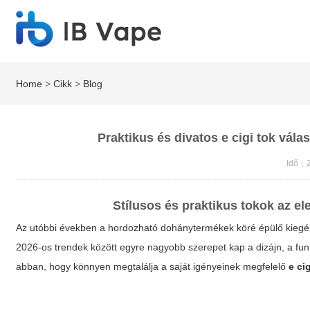
Home
>
Cikk
>
Blog
Praktikus és divatos e cigi tok vála
Idő：
Stílusos és praktikus tokok az e
Az utóbbi években a hordozható dohánytermékek köré épülő kiegé
2026-os trendek között egyre nagyobb szerepet kap a dizájn, a fun
abban, hogy könnyen megtalálja a saját igényeinek megfelelő
e ci