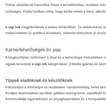
Online vásárlásnál hasonlítsa össze a termékfotókat, részletes méret
szükséges. Fizikai boltban előny, hogy kézbe veheti a tokot, ellen
e cigi tok
megjelenítések a webes leírásokban: ha webáruházat üze
metacímkében (a publikus leírásban), valamint biztosítson jó minős
Karrierlehetőségek és piac
A kiegészítőpiac különösen a divat és a technológia metszetében nö
egyedi tervezésű
e cigi tok
kategóriában. A lokális gyártás és kéz
Tippek eladóknak és készítőknek
Fókuszáljon a minőségre és részletekre: varrásminőség, belső elr
Kínáljon testreszabási opciókat, például monogramot, cserélhető kü
Kommunikálja egyértelműen az anyaghasználatot és a kompatibilitá