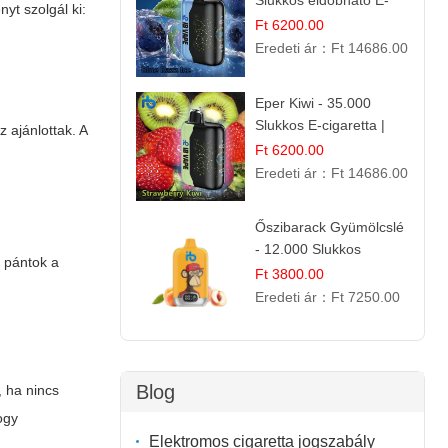
Slukkos eldobható E-
yt szolgál ki:
cigaretta | Frissítő
Ft 6200.00
Ízélmény
Eredeti ár：
Ft 14686.00
Eper Kiwi - 35.000
Slukkos E-cigaretta |
 ajánlottak. A
IBVape Bar Friss
Ft 6200.00
Gyümölcs Ízek
Eredeti ár：
Ft 14686.00
Őszibarack Gyümölcslé
- 12.000 Slukkos
ó pántok a
eldobható e-Cigaretta |
Ft 3800.00
Friss Gyümölcs Íz
Eredeti ár：
Ft 7250.00
Blog
, ha nincs
ogy
Elektromos cigaretta jogszabály