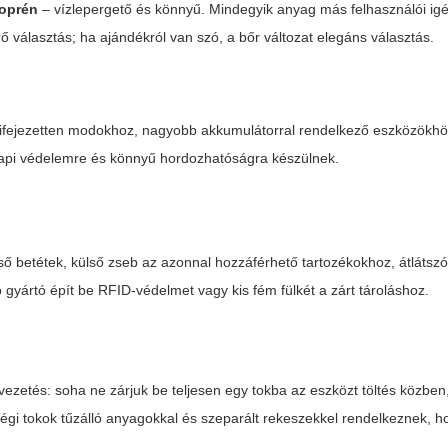
oprén
– vízlepergető és könnyű. Mindegyik anyag más felhasználói igén
rő választás; ha ajándékról van szó, a bőr változat elegáns választás.
ifejezetten modokhoz, nagyobb akkumulátorral rendelkező eszközökhöz
nnapi védelemre és könnyű hordozhatóságra készülnek.
ő betétek, külső zseb az azonnal hozzáférhető tartozékokhoz, átlátsz
b gyártó épít be RFID-védelmet vagy kis fém fülkét a zárt tároláshoz.
lvezetés: soha ne zárjuk be teljesen egy tokba az eszközt töltés közben
égi tokok tűzálló anyagokkal és szeparált rekeszekkel rendelkeznek, h