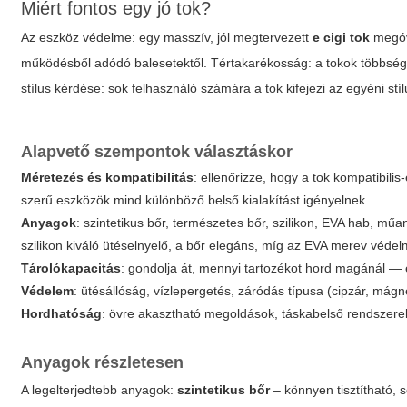
Miért fontos egy jó tok?
Az eszköz védelme: egy masszív, jól megtervezett
e cigi tok
megóvj
működésből adódó balesetektől. Tértakarékosság: a tokok többsége 
stílus kérdése: sok felhasználó számára a tok kifejezi az egyéni st
Alapvető szempontok választáskor
Méretezés és kompatibilitás
: ellenőrizze, hogy a tok kompatibil
szerű eszközök mind különböző belső kialakítást igényelnek.
Anyagok
: szintetikus bőr, természetes bőr, szilikon, EVA hab, 
szilikon
kiváló ütéselnyelő, a
bőr
elegáns, míg az
EVA
merev védelm
Tárolókapacitás
: gondolja át, mennyi tartozékot hord magánál — ex
Védelem
: ütésállóság, vízlepergetés, záródás típusa (cipzár, mágn
Hordhatóság
: övre akasztható megoldások, táskabelső rendszerek,
Anyagok részletesen
A legelterjedtebb anyagok:
szintetikus bőr
– könnyen tisztítható, 