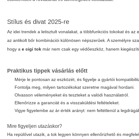
Stílus és divat 2025-re
Az idei trendek a letisztult vonalakat, a többfunkciós tokokat és az 
az antikolt bőr kombinációi különösen népszerűek. A személyre szab
hogy a
e cigi tok
már nem csak egy védőeszköz, hanem kiegészítőj
Praktikus tippek vásárlás előtt
Mérje le pontosan az eszközét, és figyelje a gyártói kompatibilit
Fontolja meg, milyen tartozékokat szeretne magával hordani.
Olvasson véleményeket és teszteket a valódi használatról.
Ellenőrizze a garanciát és a visszaküldési feltételeket.
Vigye figyelembe az ár-érték arányt: nem feltétlenül a legdrág
Mire figyeljen utazáskor?
Ha repülővel utazik, a tok legyen könnyen ellenőrizhető és megfel