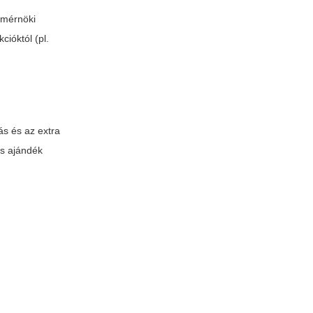
 mérnöki
cióktól (pl.
ás és az extra
s ajándék