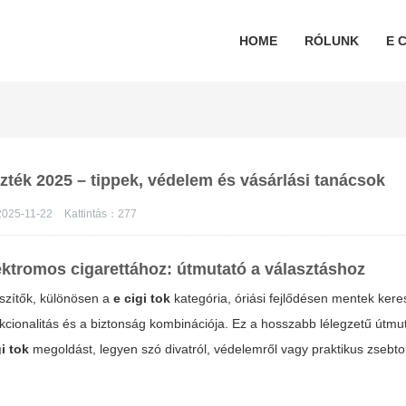
HOME
RÓLUNK
E C
szték 2025 – tippek, védelem és vásárlási tanácsok
2025-11-22
Kattintás：
277
lektromos cigarettához: útmutató a választáshoz
szítők, különösen a
e cigi tok
kategória, óriási fejlődésen mentek kere
kcionalitás és a biztonság kombinációja. Ez a hosszabb lélegzetű útmut
gi tok
megoldást, legyen szó divatról, védelemről vagy praktikus zsebto