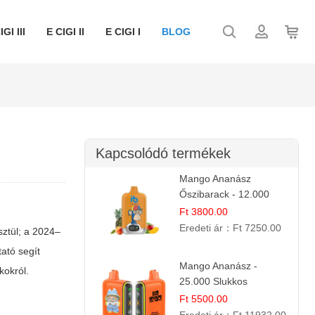
IGI III
E CIGI II
E CIGI I
BLOG
Kapcsolódó termékek
Mango Ananász
Őszibarack - 12.000
Slukkos eldobható e-
Ft 3800.00
Cigaretta
Eredeti ár：
Ft 7250.00
sztül; a 2024–
ató segít
Mango Ananász -
kokról.
25.000 Slukkos
eldobható E-cigaretta |
Ft 5500.00
Trópusi Ízélmény