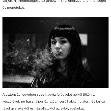
várjon, 4) finomhangolja az airflow-t, 5) ellenőrizze a tömítettséget
és meneteket.
A biztonság jegyében sose hagyja felügyelet nélkül töltőn a
készüléket, ne használjon láthatóan sérült akkumulátort, és tartsa
távol gyerekektől és háziállatoktól az e-folyadékokat.