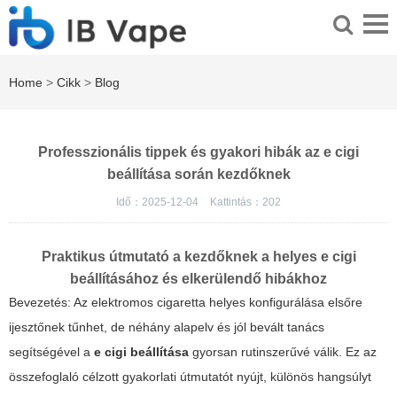
Home
>
Cikk
>
Blog
Professzionális tippek és gyakori hibák az e cigi
beállítása során kezdőknek
Idő：2025-12-04
Kattintás：
202
Praktikus útmutató a kezdőknek a helyes e cigi
beállításához és elkerülendő hibákhoz
Bevezetés: Az elektromos cigaretta helyes konfigurálása elsőre
ijesztőnek tűnhet, de néhány alapelv és jól bevált tanács
segítségével a
e cigi beállítása
gyorsan rutinszerűvé válik. Ez az
összefoglaló célzott gyakorlati útmutatót nyújt, különös hangsúlyt