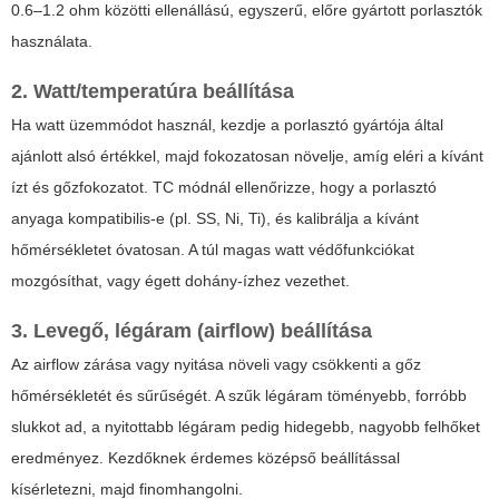
0.6–1.2 ohm közötti ellenállású, egyszerű, előre gyártott porlasztók
használata.
2. Watt/temperatúra beállítása
Ha watt üzemmódot használ, kezdje a porlasztó gyártója által
ajánlott alsó értékkel, majd fokozatosan növelje, amíg eléri a kívánt
ízt és gőzfokozatot. TC módnál ellenőrizze, hogy a porlasztó
anyaga kompatibilis-e (pl. SS, Ni, Ti), és kalibrálja a kívánt
hőmérsékletet óvatosan. A túl magas watt védőfunkciókat
mozgósíthat, vagy égett dohány-ízhez vezethet.
3. Levegő, légáram (airflow) beállítása
Az airflow zárása vagy nyitása növeli vagy csökkenti a gőz
hőmérsékletét és sűrűségét. A szűk légáram töményebb, forróbb
slukkot ad, a nyitottabb légáram pedig hidegebb, nagyobb felhőket
eredményez. Kezdőknek érdemes középső beállítással
kísérletezni, majd finomhangolni.