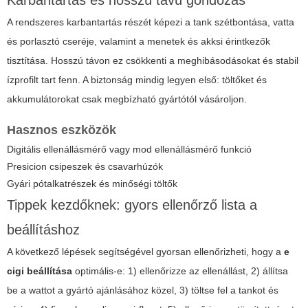
Karbantartás és hosszú távú gondozás
A rendszeres karbantartás részét képezi a tank szétbontása, vatta
és porlasztó cseréje, valamint a menetek és akksi érintkezők
tisztítása. Hosszú távon ez csökkenti a meghibásodásokat és stabil
ízprofilt tart fenn. A biztonság mindig legyen első: töltőket és
akkumulátorokat csak megbízható gyártótól vásároljon.
Hasznos eszközök
Digitális ellenállásmérő vagy mod ellenállásmérő funkció
Presicion csipeszek és csavarhúzók
Gyári pótalkatrészek és minőségi töltők
Tippek kezdőknek: gyors ellenőrző lista a
beállításhoz
A következő lépések segítségével gyorsan ellenőrizheti, hogy a
e
cigi beállítása
optimális-e: 1) ellenőrizze az ellenállást, 2) állítsa
be a wattot a gyártó ajánlásához közel, 3) töltse fel a tankot és