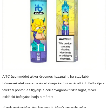
A TC üzemmódot akkor érdemes használni, ha stabilabb
hőmérsékletet szeretne és el akarja kerülni az égett ízt. Kalibrálja a
felezési pontot, és figyelje a coil anyagának tisztaságát, mivel
oxidáció befolyásolhatja a mérést.