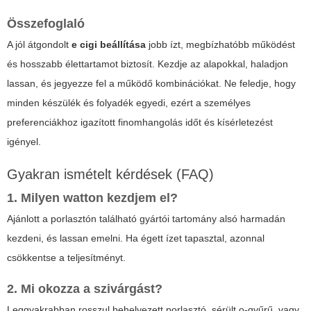
Összefoglaló
A jól átgondolt
e cigi beállítása
jobb ízt, megbízhatóbb működést
és hosszabb élettartamot biztosít. Kezdje az alapokkal, haladjon
lassan, és jegyezze fel a működő kombinációkat. Ne feledje, hogy
minden készülék és folyadék egyedi, ezért a személyes
preferenciákhoz igazított finomhangolás időt és kísérletezést
igényel.
Gyakran ismételt kérdések (FAQ)
1. Milyen watton kezdjem el?
Ajánlott a porlasztón található gyártói tartomány alsó harmadán
kezdeni, és lassan emelni. Ha égett ízet tapasztal, azonnal
csökkentse a teljesítményt.
2. Mi okozza a szivárgást?
Leggyakrabban rosszul behelyezett porlasztó, sérült o-gyűrű, vagy