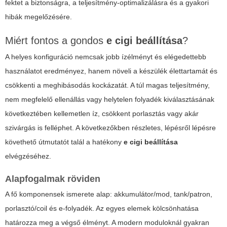
fektet a biztonságra, a teljesítmény-optimalizálásra és a gyakori
hibák megelőzésére.
Miért fontos a gondos
e cigi beállítása
?
A helyes konfiguráció nemcsak jobb ízélményt és elégedettebb
használatot eredményez, hanem növeli a készülék élettartamát és
csökkenti a meghibásodás kockázatát. A túl magas teljesítmény,
nem megfelelő ellenállás vagy helytelen folyadék kiválasztásának
következtében kellemetlen íz, csökkent porlasztás vagy akár
szivárgás is felléphet. A következőkben részletes, lépésről lépésre
követhető útmutatót talál a hatékony
e cigi beállítása
elvégzéséhez.
Alapfogalmak röviden
A fő komponensek ismerete alap: akkumulátor/mod, tank/patron,
porlasztó/coil és e-folyadék. Az egyes elemek kölcsönhatása
határozza meg a végső élményt. A modern moduloknál gyakran