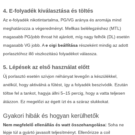
4. E-folyadék kiválasztása és töltés
Az e-folyadék nikotintartalma, PG/VG aránya és aromája mind
meghatározza a végeredményt. Mellkas belélegzéshez (MTL)
magasabb PG/jobb throat hit ajánlott, míg nagy felhők (DL) esetén
magasabb VG jobb. A
e cigi beállítása
részeként mindig az adott
porlasztóhoz illő viszkozitású folyadékot válassza.
5. Lépések az első használat előtt
Új porlasztó esetén szívjon néhányat levegőn a készülékkel,
anélkül, hogy aktiválná a fűtést, így a folyadék beszívódik. Ezután
töltse fel a tankot, hagyja állni 5–15 percig, hogy a vatta teljesen
átázzon. Ez megelőzi az égett ízt és a száraz slukkokat.
Gyakori hibák és hogyan kerülhetők
Nem megfelelő ellenállás és watt összehangolása:
Soha ne
lépje túl a gyártó javasolt teljesítményt. Ellenőrizze a coil