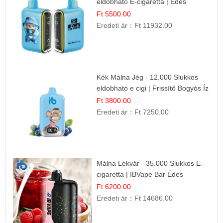
eldobható E-cigaretta | Édes
Desszert Íz
Ft 5500.00
Eredeti ár：
Ft 11932.00
Kék Málna Jég - 12.000 Slukkos
eldobható e cigi | Frissítő Bogyós Íz
Ft 3800.00
Eredeti ár：
Ft 7250.00
Málna Lekvár - 35.000 Slukkos E-
cigaretta | IBVape Bar Édes
Gyümölcs Íz
Ft 6200.00
Eredeti ár：
Ft 14686.00