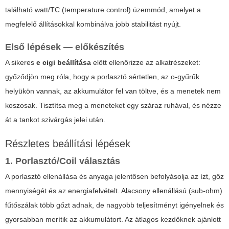
található watt/TC (temperature control) üzemmód, amelyet a
megfelelő állításokkal kombinálva jobb stabilitást nyújt.
Első lépések — előkészítés
A sikeres
e cigi beállítása
előtt ellenőrizze az alkatrészeket:
győződjön meg róla, hogy a porlasztó sértetlen, az o-gyűrűk
helyükön vannak, az akkumulátor fel van töltve, és a menetek nem
koszosak. Tisztítsa meg a meneteket egy száraz ruhával, és nézze
át a tankot szivárgás jelei után.
Részletes beállítási lépések
1. Porlasztó/Coil választás
A porlasztó ellenállása és anyaga jelentősen befolyásolja az ízt, gőz
mennyiségét és az energiafelvételt. Alacsony ellenállású (sub-ohm)
fűtőszálak több gőzt adnak, de nagyobb teljesítményt igényelnek és
gyorsabban merítik az akkumulátort. Az átlagos kezdőknek ajánlott