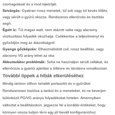
csomagolását és a mod kijelzőjét.
Szivárgás:
Gyakran rossz menetek, túl sok vagy túl kevés töltés,
vagy sérült o-gyűrű okozza. Rendszeres ellenőrzés és tisztítás
segít.
Égett íz:
Túl magas watt, nem átázott vatta vagy alacsony
viszkozitású folyadék okozhatja. Csökkentse a teljesítményt és
győződjön meg az átázottságról.
Gyenge gőzképzés:
Elhasználódott coil, rossz beállítás, vagy
alacsony VG arány lehet az oka.
Akkumulátor problémák:
Soha ne használjon sérült cellákat, és
ellenőrizze a gyártói ajánlást a töltésre és tárolásra vonatkozóan.
További tippek a hibák elkerüléséhez
Mindig tartson otthon tartalék porlasztót és o-gyűrűket.
Rendszeresen tisztítsa a tankot és a meneteket, és ne keverjen
különböző PG/VG arányú folyadékokat hirtelen. Amennyiben
változtat a beállításokon, jegyezze fel a korábbi értékeket, hogy
könnyen vissza tudjon térni egy jól bevált konfigurációhoz.