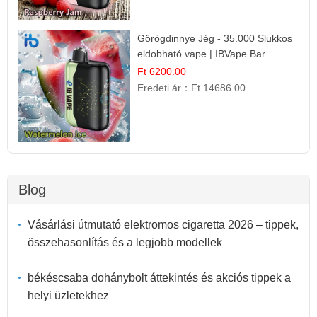
Görögdinnye Jég - 35.000 Slukkos
eldobható vape | IBVape Bar
Frissítő Nyári Íz
Ft 6200.00
Eredeti ár：
Ft 14686.00
Blog
Vásárlási útmutató elektromos cigaretta 2026 – tippek,
összehasonlítás és a legjobb modellek
békéscsaba dohánybolt áttekintés és akciós tippek a
helyi üzletekhez