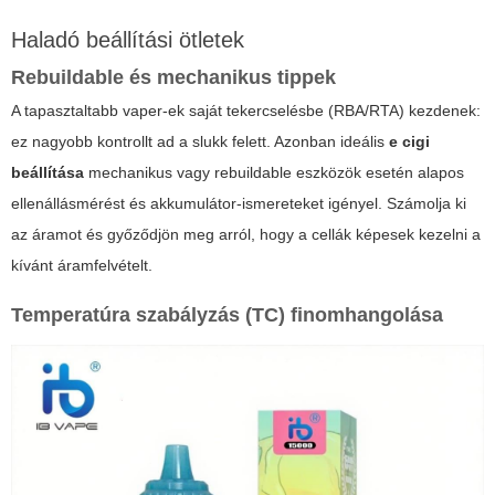
Haladó beállítási ötletek
Rebuildable és mechanikus tippek
A tapasztaltabb vaper-ek saját tekercselésbe (RBA/RTA) kezdenek:
ez nagyobb kontrollt ad a slukk felett. Azonban ideális
e cigi
beállítása
mechanikus vagy rebuildable eszközök esetén alapos
ellenállásmérést és akkumulátor-ismereteket igényel. Számolja ki
az áramot és győződjön meg arról, hogy a cellák képesek kezelni a
kívánt áramfelvételt.
Temperatúra szabályzás (TC) finomhangolása