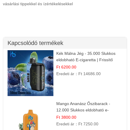
vásárlási tippekkel és ízértékelésekkel
Kapcsolódó termékek
Kék Málna Jég - 35.000 Slukkos
eldobható E-cigaretta | Frissítő
Ízélmény
Ft 6200.00
Eredeti ár：
Ft 14686.00
Mango Ananász Őszibarack -
12.000 Slukkos eldobható e-
Cigaretta
Ft 3800.00
Eredeti ár：
Ft 7250.00