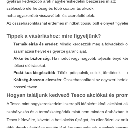
gyakran kedvezőbb árak nagykereskedelmi beszerzés miatt;
szélesebb elérhetőség és több csatornás akciók;
néha egyszerűbb visszavételi- és cserefeltételek.
Az összehasonlításnál érdemes mindkét tipusú bolt előnyeit figyel
Tippek a vásárláshoz: mire figyeljünk?
Termékleírás és eredet
: Mindig kérdezzük meg a folyadékok ö
származási helyét és gyártói garanciáját.
Akku és biztonság
: Ha modot vagy nagyobb teljesítményű kés
töltési előírásokat.
Praktikus kiegészítők
: Tölők, pótspulnik, coilok, tömítések — 
Költség-haszon elemzés
: Összehasonlítani az egyszeri befekt
hosszú távon.
Hogyan találjunk kedvező Tesco akciókat és pro
A Tesco mint nagykereskedelmi szereplő időnként kínál akciókat alk
szabályozás és a termékkategóriák miatt nem minden áruházban talá
Tesco hírlevélre, követni a heti akciós újságot, és ellenőrizni az 
több darab vásárlása esetén járó árengedmények, amelyek hasznos