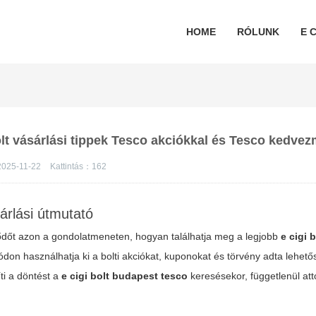
HOME
RÓLUNK
E C
bolt vásárlási tippek Tesco akciókkal és Tesco kedve
2025-11-22
Kattintás：
162
árlási útmutató
ődőt azon a gondolatmeneten, hogyan találhatja meg a legjobb
e cigi 
ódon használhatja ki a bolti akciókat, kuponokat és törvény adta lehető
ti a döntést a
e cigi bolt budapest tesco
keresésekor, függetlenül att