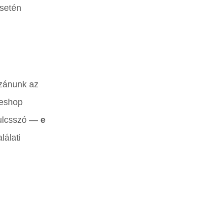
esetén
szánunk az
peshop
kulcsszó —
e
lálati