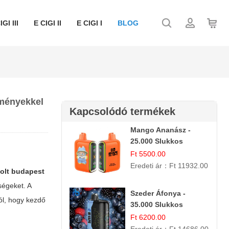
IGI III
E CIGI II
E CIGI I
BLOG
zményekkel
Kapcsolódó termékek
Mango Ananász -
25.000 Slukkos
eldobható E-cigaretta
Ft 5500.00
| Trópusi Ízélmény
Eredeti ár：
Ft 11932.00
bolt budapest
ségeket. A
Szeder Áfonya -
ól, hogy kezdő
35.000 Slukkos
Egyszer Használatos
Ft 6200.00
E-cigaretta | Prémium