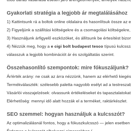
Gyakorlati stratégia a legjobb ár megtalálásához
1) Kattintsunk rá a boltok online oldalaira és hasonlítsuk össze az 
2) Figyeljünk a szállítási költségekre és a csomagolási költségekre
3) Használjunk árfigyelő eszközöket, és állítsunk be értesítést biz
4) Nézzük meg, hogy a
e cigi bolt budapest tesco
típusú kulcssz
válasszuk a legjobb kombinációt ár és szolgáltatás szerint.
Összehasonlító szempontok: mire fókuszáljunk?
Ár/érték arány: ne csak az árra nézzünk, hanem az elérhető kiegészí
Termékválaszték: szélesebb paletta nagyobb esélyt ad a testreszab
Vásárlói visszajelzések: olvassunk értékeléseket és tapasztalatokat
Elérhetőség: mennyi idő alatt hozzák el a terméket, raktárkészlet.
SEO szemmel: hogyan használjuk a kulcsszót?
Az optimalizálásnál fontos, hogy a fókuszkulcsszó — jelen esetben