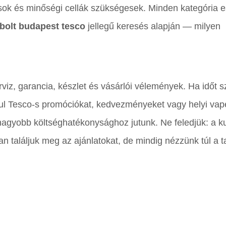
tások és minőségi cellák szükségesek. Minden kategória 
 bolt budapest tesco
jellegű keresés alapján — milyen
viz, garancia, készlet és vásárlói vélemények. Ha időt 
dául Tesco-s promóciókat, kedvezményeket vagy helyi va
 nagyobb költséghatékonysághoz jutunk. Ne feledjük: a 
 találjuk meg az ajánlatokat, de mindig nézzünk túl a ta