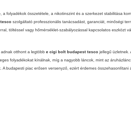
 folyadékok összetétele, a nikotinszint és a szerkezet stabilitása ko
 tesco
szolgáltató professzionális tanácsadást, garanciát, minőségi te
rral, töltéssel vagy hőmérséklet-szabályozással kapcsolatos eszközt vá
 adnak otthont a legtöbb
e cigi bolt budapest tesco
jellegű üzletnek. 
leges folyadékokat kínálnak, míg a nagyobb láncok, mint az áruházlán
. A budapesti piac erősen versenyző, ezért érdemes összehasonlítani á