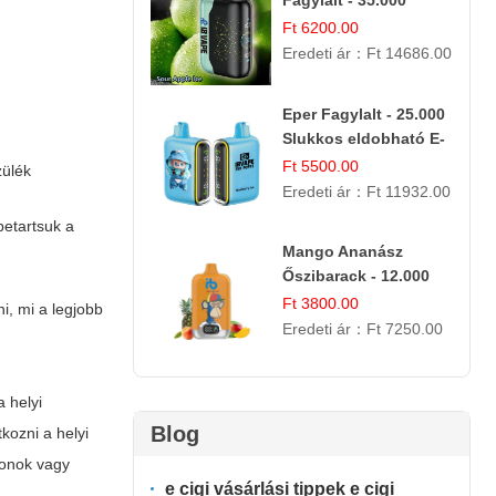
Fagylalt - 35.000
Slukkos E-cigaretta |
Ft 6200.00
IBVape Bar
Eredeti ár：
Ft 14686.00
Eper Fagylalt - 25.000
Slukkos eldobható E-
cigaretta | Édes
Ft 5500.00
zülék
Desszert Íz
Eredeti ár：
Ft 11932.00
betartsuk a
Mango Ananász
Őszibarack - 12.000
Slukkos eldobható e-
Ft 3800.00
ni, mi a legjobb
Cigaretta
Eredeti ár：
Ft 7250.00
a helyi
Blog
kozni a helyi
uponok vagy
e cigi vásárlási tippek e cigi