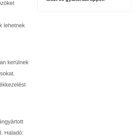
özöket
k lehetnek
an kerülnek
sokat.
ékkezelést
ángyártott
l. Haladó: