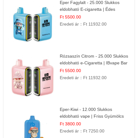
Eper Fagylalt - 25.000 Slukkos
eldobható E-cigaretta | Édes
Desszert Íz
Ft 5500.00
Eredeti ár：
Ft 11932.00
Rózsaszín Citrom - 25.000 Slukkos
eldobható e-Cigaretta | IBvape Bar
Ft 5500.00
Eredeti ár：
Ft 11932.00
Eper-Kiwi - 12.000 Slukkos
eldobható vape | Friss Gyümölcs
Kombináció
Ft 3800.00
Eredeti ár：
Ft 7250.00