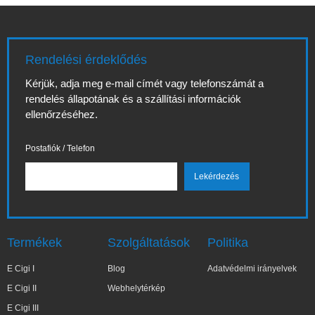
Rendelési érdeklődés
Kérjük, adja meg e-mail címét vagy telefonszámát a
rendelés állapotának és a szállítási információk
ellenőrzéséhez.
Postafiók / Telefon
Termékek
Szolgáltatások
Politika
E Cigi I
Blog
Adatvédelmi irányelvek
E Cigi II
Webhelytérkép
E Cigi III