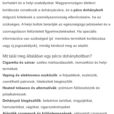
korhatárt és a helyi szabályokat: Magyarországon életkori
korlátozás vonatkozik a dohányárukra, és a
pécs dohánybolt
dolgozói kötelesek a személyazonosság ellenőrzésére, ha ez
szükséges. A helyi boltok betartják az egészségügyi jelzéseket és a
csomagoláson feltüntetett figyelmeztetéseket. Ha speciális
információra van szükséged (pl. mentolos termékek korlátozása
vagy új jogszabályok), mindig kérdezd meg az eladót.
Mit talál meg általában egy pécsi dohányboltban?
Cigaretta és szivar
: széles márkaválaszték, nemzetközi és helyi
termékek.
Vaping és elektromos eszközök
: e-folyadékok, eszközök,
cserélhető patronok, hitelesített kiegészítők.
Heated tobacco és alternatívák
: prémium fűtőeszközök és
pótalkatrészek.
Dohányzó kiegészítők
: beleértve tartókat, öngyújtókat,
hamutartókat, vágókat, cigarszekrényeket.
Ajándék csomagok és különlegességek
: válogatott csomagok,