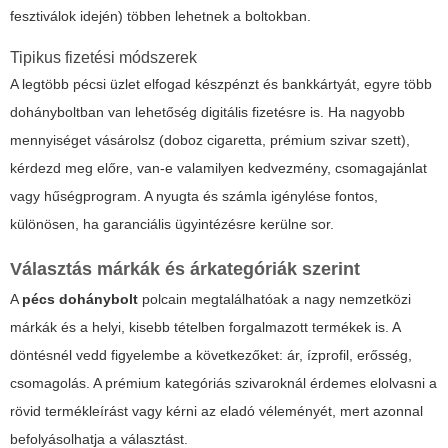
fesztiválok idején) többen lehetnek a boltokban.
Tipikus fizetési módszerek
A legtöbb pécsi üzlet elfogad készpénzt és bankkártyát, egyre több
dohányboltban van lehetőség digitális fizetésre is. Ha nagyobb
mennyiséget vásárolsz (doboz cigaretta, prémium szivar szett),
kérdezd meg előre, van-e valamilyen kedvezmény, csomagajánlat
vagy hűségprogram. A
nyugta és számla
igénylése fontos,
különösen, ha garanciális ügyintézésre kerülne sor.
Választás márkák és árkategóriák szerint
A
pécs dohánybolt
polcain megtalálhatóak a nagy nemzetközi
márkák és a helyi, kisebb tételben forgalmazott termékek is. A
döntésnél vedd figyelembe a következőket: ár, ízprofil, erősség,
csomagolás. A prémium kategóriás szivaroknál érdemes elolvasni a
rövid termékleírást vagy kérni az eladó véleményét, mert azonnal
befolyásolhatja a választást.