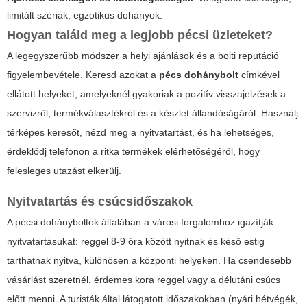
limitált szériák, egzotikus dohányok.
Hogyan találd meg a legjobb pécsi üzleteket?
A legegyszerűbb módszer a helyi ajánlások és a bolti reputáció
figyelembevétele. Keresd azokat a
pécs dohánybolt
címkével
ellátott helyeket, amelyeknél gyakoriak a pozitív visszajelzések a
szervizről, termékválasztékról és a készlet állandóságáról. Használj
térképes keresőt, nézd meg a nyitvatartást, és ha lehetséges,
érdeklődj telefonon a ritka termékek elérhetőségéről, hogy
felesleges utazást elkerülj.
Nyitvatartás és csúcsidőszakok
A pécsi dohányboltok általában a városi forgalomhoz igazítják
nyitvatartásukat: reggel 8-9 óra között nyitnak és késő estig
tarthatnak nyitva, különösen a központi helyeken. Ha csendesebb
vásárlást szeretnél, érdemes kora reggel vagy a délutáni csúcs
előtt menni. A turisták által látogatott időszakokban (nyári hétvégék,