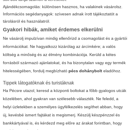
Ajándékcsomagolás: különösen hasznos, ha valakinek vásárolsz.
Információs segédanyagok: szívesen adnak írott tájékoztatót a
tárolásról és használatról.
Gyakori hibák, amiket érdemes elkerülni
Ne vásárolj impulzívan mindig ellenőrizd a csomagolást és a gyártói
információkat. Ne hagyatkozz kizárólag az árcímkére; a valós
költség a minőség és az élmény kombinációja. Kerüld a kétes
forrásból származó ajánlatokat, és ha bizonytalan vagy egy termék
hitelességében, fordulj megbízható
pécs dohánybolt
eladóhoz.
Tippek látogatóknak és turistáknak
Ha Pécsre utazol, keresd a központi boltokat a főbb gyalogos utcák
közelében, ahol gyakran van szélesebb választék. Ne feledd, a
helyi üzletekben a személyes ügyfélkezelés segíthet abban, hogy
új, kevésbé ismert fajtákat is megismerj. Készülj készpénzzel és
bankkártyával is, és kérdezd meg előre az árakat forintban, hogy