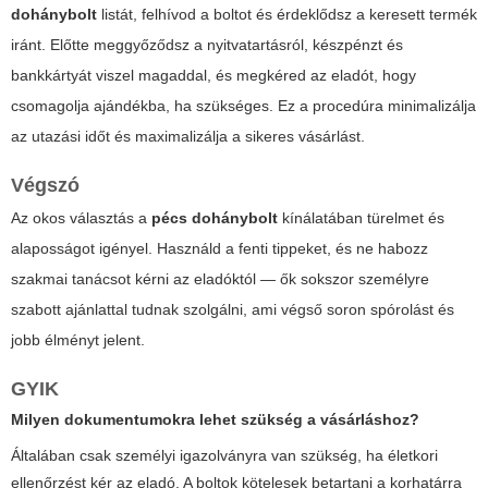
dohánybolt
listát, felhívod a boltot és érdeklődsz a keresett termék
iránt. Előtte meggyőződsz a nyitvatartásról, készpénzt és
bankkártyát viszel magaddal, és megkéred az eladót, hogy
csomagolja ajándékba, ha szükséges. Ez a procedúra minimalizálja
az utazási időt és maximalizálja a sikeres vásárlást.
Végszó
Az okos választás a
pécs dohánybolt
kínálatában türelmet és
alaposságot igényel. Használd a fenti tippeket, és ne habozz
szakmai tanácsot kérni az eladóktól — ők sokszor személyre
szabott ajánlattal tudnak szolgálni, ami végső soron spórolást és
jobb élményt jelent.
GYIK
Milyen dokumentumokra lehet szükség a vásárláshoz?
Általában csak személyi igazolványra van szükség, ha életkori
ellenőrzést kér az eladó. A boltok kötelesek betartani a korhatárra