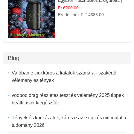
Egyszer Használatos E-cigaretta |
Prémium Ízélmény
Ft 6200.00
Eredeti ár：
Ft 14686.00
Blog
Valóban e cigi káros a fiatalok számára - szakértői
vélemény és tények
voopoo drag részletes teszt és vélemény 2025 tippek
beállítások kiegészítők
Tények és kockázatok, káros e az e cigi és mit mutat a
tudomány 2026