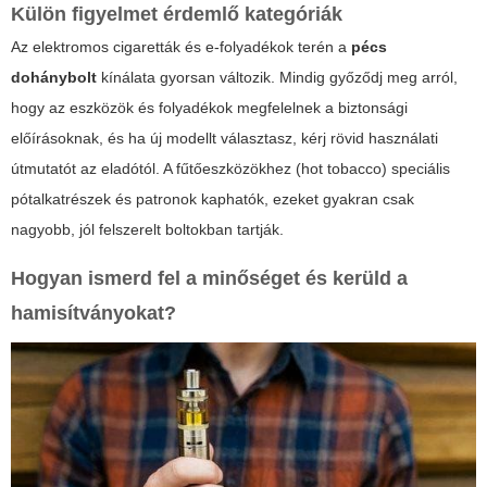
Külön figyelmet érdemlő kategóriák
Az elektromos cigaretták és e-folyadékok terén a
pécs
dohánybolt
kínálata gyorsan változik. Mindig győződj meg arról,
hogy az eszközök és folyadékok megfelelnek a biztonsági
előírásoknak, és ha új modellt választasz, kérj rövid használati
útmutatót az eladótól. A fűtőeszközökhez (hot tobacco) speciális
pótalkatrészek és patronok kaphatók, ezeket gyakran csak
nagyobb, jól felszerelt boltokban tartják.
Hogyan ismerd fel a minőséget és kerüld a
hamisítványokat?