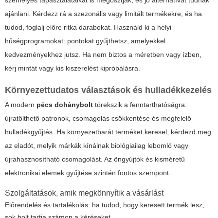
ajánlani. Kérdezz rá a szezonális vagy limitált termékekre, és ha
tudod, foglalj előre ritka darabokat. Használd ki a helyi
hűségprogramokat: pontokat gyűjthetsz, amelyekkel
kedvezményekhez jutsz. Ha nem biztos a méretben vagy ízben,
kérj mintát vagy kis kiszerelést kipróbálásra.
Környezettudatos választások és hulladékkezelés
A modern
pécs dohánybolt
törekszik a fenntarthatóságra:
újratölthető patronok, csomagolás csökkentése és megfelelő
hulladékgyűjtés. Ha környezetbarát terméket keresel, kérdezd meg
az eladót, melyik márkák kínálnak biológiailag lebomló vagy
újrahasznosítható csomagolást. Az öngyújtók és kisméretű
elektronikai elemek gyűjtése szintén fontos szempont.
Szolgáltatások, amik megkönnyítik a vásárlást
Előrendelés és tartalékolás: ha tudod, hogy keresett termék lesz,
sok bolt tartja számon a kéréseket.