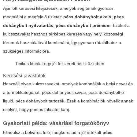
Ajánlott keresési kifejezések, amelyek segítenek gyorsan
megtalálni a megfelelő üzletet:
pécs dohánybolt akció
,
pécs
dohánybolt nyitvatartás
,
pécs dohánybolt prémium
. Ezeket a
kulcsszavakat hasznos
térképes keresés
vagy helyi közösségi
fórumok használatával kombinálni, így gyorsan rátalálhatsz a
szükséges információra.
Tipikus kínálat egy jól felszerelt pécsi üzletben
Keresési javaslatok
Használj olyan kulcsszavakat, amelyek kombnálják a helyi nevet és
a termékkategóriát:
pécs dohánybolt szivar
,
pécs dohánybolt e-
liquid
,
pécs dohánybolt tartozék
. Ezek a kombinációk növelik annak
esélyét, hogy pontos találatot kapj.
Gyakorlati példa: vásárlási forgatókönyv
Elindulsz a belváros felé, megkeresed a jól értékelt
pécs