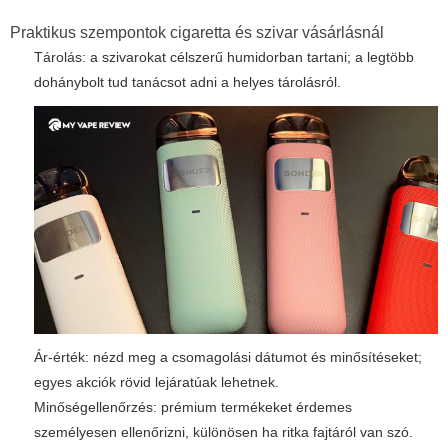
Praktikus szempontok cigaretta és szivar vásárlásnál
Tárolás: a szivarokat célszerű humidorban tartani; a legtöbb
dohánybolt tud tanácsot adni a helyes tárolásról.
Ár-érték: nézd meg a csomagolási dátumot és minősítéseket;
egyes akciók rövid lejáratúak lehetnek.
Minőségellenőrzés: prémium termékeket érdemes
személyesen ellenőrizni, különösen ha ritka fajtáról van szó.