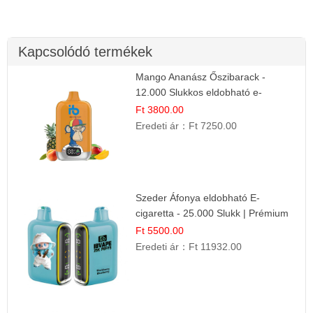
Kapcsolódó termékek
Mango Ananász Őszibarack -
12.000 Slukkos eldobható e-
Cigaretta
Ft 3800.00
Eredeti ár：
Ft 7250.00
Szeder Áfonya eldobható E-
cigaretta - 25.000 Slukk | Prémium
Gyümölcs Íz
Ft 5500.00
Eredeti ár：
Ft 11932.00