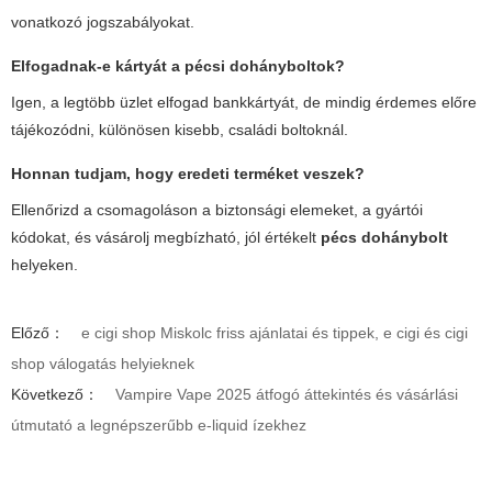
vonatkozó jogszabályokat.
Elfogadnak-e kártyát a pécsi dohányboltok?
Igen, a legtöbb üzlet elfogad bankkártyát, de mindig érdemes előre
tájékozódni, különösen kisebb, családi boltoknál.
Honnan tudjam, hogy eredeti terméket veszek?
Ellenőrizd a csomagoláson a biztonsági elemeket, a gyártói
kódokat, és vásárolj megbízható, jól értékelt
pécs dohánybolt
helyeken.
Előző：
e cigi shop Miskolc friss ajánlatai és tippek, e cigi és cigi
shop válogatás helyieknek
Következő：
Vampire Vape 2025 átfogó áttekintés és vásárlási
útmutató a legnépszerűbb e-liquid ízekhez