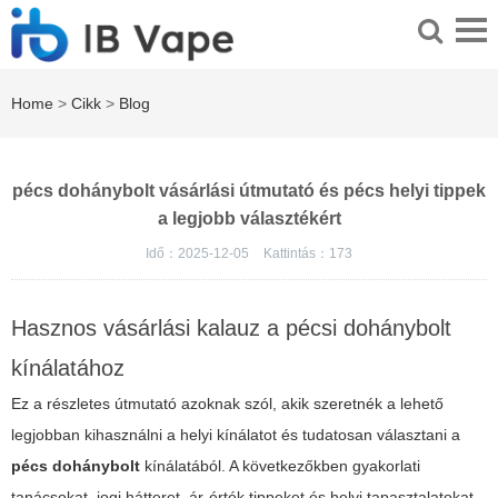
Home
>
Cikk
>
Blog
pécs dohánybolt vásárlási útmutató és pécs helyi tippek
a legjobb választékért
Idő：2025-12-05
Kattintás：
173
Hasznos vásárlási kalauz a pécsi dohánybolt
kínálatához
Ez a részletes útmutató azoknak szól, akik szeretnék a lehető
legjobban kihasználni a helyi kínálatot és tudatosan választani a
pécs dohánybolt
kínálatából. A következőkben gyakorlati
tanácsokat, jogi hátteret, ár-érték tippeket és helyi tapasztalatokat