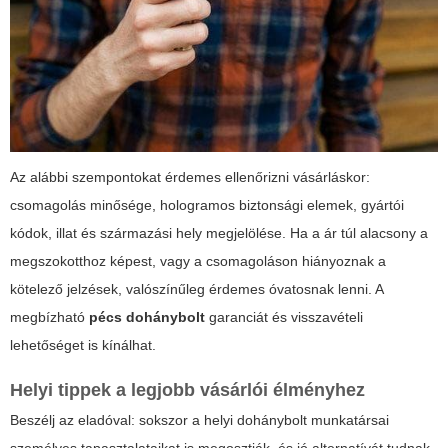
Az alábbi szempontokat érdemes ellenőrizni vásárláskor:
csomagolás minősége, hologramos biztonsági elemek, gyártói
kódok, illat és származási hely megjelölése. Ha a ár túl alacsony a
megszokotthoz képest, vagy a csomagoláson hiányoznak a
kötelező jelzések, valószínűleg érdemes óvatosnak lenni. A
megbízható
pécs dohánybolt
garanciát és visszavételi
lehetőséget is kínálhat.
Helyi tippek a legjobb vásárlói élményhez
Beszélj az eladóval: sokszor a helyi dohánybolt munkatársai
személyes tapasztalataikat is megosztják, és jó alternatívát tudnak