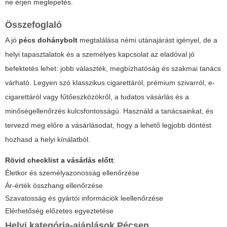
ne érjen meglepetés.
Összefoglaló
A jó
pécs dohánybolt
megtalálása némi utánajárást igényel, de a
helyi tapasztalatok és a személyes kapcsolat az eladóval jó
befektetés lehet: jobb választék, megbízhatóság és szakmai tanács
várható. Legyen szó klasszikus cigarettáról, prémium szivarról, e-
cigarettáról vagy fűtőeszközökről, a tudatos vásárlás és a
minőségellenőrzés kulcsfontosságú. Használd a tanácsainkat, és
tervezd meg előre a vásárlásodat, hogy a lehető legjobb döntést
hozhasd a helyi kínálatból.
Rövid checklist a vásárlás előtt
:
Életkor és személyazonosság ellenőrzése
Ár-érték összhang ellenőrzése
Szavatosság és gyártói információk leellenőrzése
Elérhetőség előzetes egyeztetése
Helyi kategória-ajánlások Pécsen