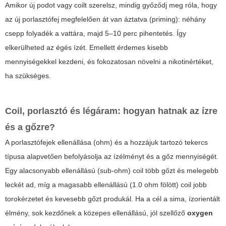
Amikor új podot vagy coilt szerelsz, mindig győződj meg róla, hogy
az új porlasztófej megfelelően át van áztatva (priming): néhány
csepp folyadék a vattára, majd 5–10 perc pihentetés. Így
elkerülheted az égés ízét. Emellett érdemes kisebb
mennyiségekkel kezdeni, és fokozatosan növelni a nikotinértéket,
ha szükséges.
Coil, porlasztó és légáram: hogyan hatnak az ízre
és a gőzre?
A porlasztófejek ellenállása (ohm) és a hozzájuk tartozó tekercs
típusa alapvetően befolyásolja az ízélményt és a gőz mennyiségét.
Egy alacsonyabb ellenállású (sub-ohm) coil több gőzt és melegebb
leckét ad, míg a magasabb ellenállású (1.0 ohm fölött) coil jobb
torokérzetet és kevesebb gőzt produkál. Ha a cél a sima, ízorientált
élmény, sok kezdőnek a közepes ellenállású, jól szellőző
oxygen