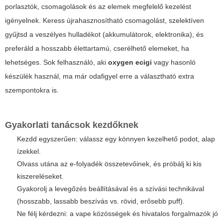
porlasztók, csomagolások és az elemek megfelelő kezelést
igényelnek. Keress újrahasznosítható csomagolást, szelektíven
gyűjtsd a veszélyes hulladékot (akkumulátorok, elektronika), és
preferáld a hosszabb élettartamú, cserélhető elemeket, ha
lehetséges. Sok felhasználó, aki
oxygen ecigi
vagy hasonló
készülék használ, ma már odafigyel erre a választható extra
szempontokra is.
Gyakorlati tanácsok kezdőknek
Kezdd egyszerűen: válassz egy könnyen kezelhető podot, alap
ízekkel.
Olvass utána az e-folyadék összetevőinek, és próbálj ki kis
kiszereléseket.
Gyakorolj a levegőzés beállításával és a szívási technikával
(hosszabb, lassabb beszívás vs. rövid, erősebb puff).
Ne félj kérdezni: a vape közösségek és hivatalos forgalmazók jó