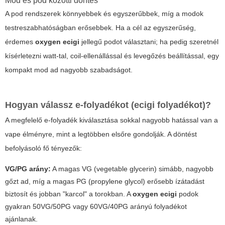
Mod és pod közötti döntés
A pod rendszerek könnyebbek és egyszerűbbek, míg a modok
testreszabhatóságban erősebbek. Ha a cél az egyszerűség,
érdemes
oxygen ecigi
jellegű podot választani; ha pedig szeretnél
kísérletezni watt-tal, coil-ellenállással és levegőzés beállítással, egy
kompakt mod ad nagyobb szabadságot.
Hogyan válassz e-folyadékot (ecigi folyadékot)?
A megfelelő e-folyadék kiválasztása sokkal nagyobb hatással van a
vape élményre, mint a legtöbben elsőre gondolják. A döntést
befolyásoló fő tényezők:
VG/PG arány:
A magas VG (vegetable glycerin) simább, nagyobb
gőzt ad, míg a magas PG (propylene glycol) erősebb ízátadást
biztosít és jobban "karcol" a torokban. A
oxygen ecigi
podok
gyakran 50VG/50PG vagy 60VG/40PG arányú folyadékot
ajánlanak.