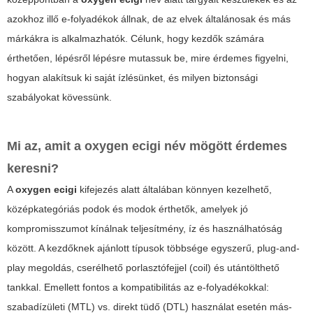
azokhoz illő e-folyadékok állnak, de az elvek általánosak és más
márkákra is alkalmazhatók. Célunk, hogy kezdők számára
érthetően, lépésről lépésre mutassuk be, mire érdemes figyelni,
hogyan alakítsuk ki saját ízlésünket, és milyen biztonsági
szabályokat kövessünk.
Mi az, amit a
oxygen ecigi
név mögött érdemes
keresni?
A
oxygen ecigi
kifejezés alatt általában könnyen kezelhető,
középkategóriás podok és modok érthetők, amelyek jó
kompromisszumot kínálnak teljesítmény, íz és használhatóság
között. A kezdőknek ajánlott típusok többsége egyszerű, plug-and-
play megoldás, cserélhető porlasztófejjel (coil) és utántölthető
tankkal. Emellett fontos a kompatibilitás az e-folyadékokkal:
szabadízületi (MTL) vs. direkt tüdő (DTL) használat esetén más-