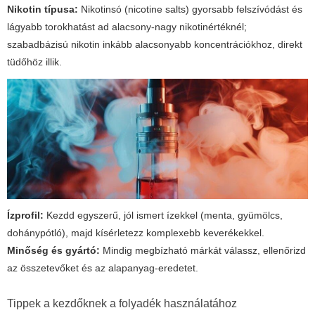
Nikotin típusa:
Nikotinsó (nicotine salts) gyorsabb felszívódást és
lágyabb torokhatást ad alacsony-nagy nikotinértéknél;
szabadbázisú nikotin inkább alacsonyabb koncentrációkhoz, direkt
tüdőhöz illik.
Ízprofil:
Kezdd egyszerű, jól ismert ízekkel (menta, gyümölcs,
dohánypótló), majd kísérletezz komplexebb keverékekkel.
Minőség és gyártó:
Mindig megbízható márkát válassz, ellenőrizd
az összetevőket és az alapanyag-eredetet.
Tippek a kezdőknek a folyadék használatához