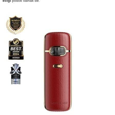
ecigi
podok válnak be.