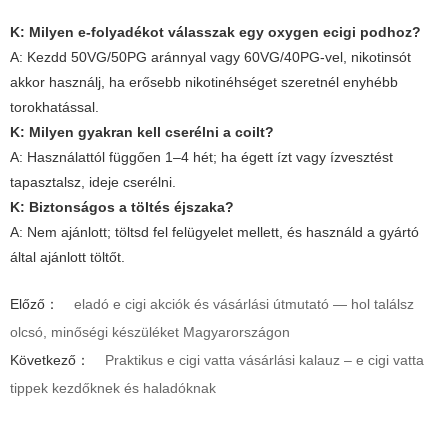
K: Milyen e-folyadékot válasszak egy
oxygen ecigi
podhoz?
A: Kezdd 50VG/50PG aránnyal vagy 60VG/40PG-vel, nikotinsót
akkor használj, ha erősebb nikotinéhséget szeretnél enyhébb
torokhatással.
K: Milyen gyakran kell cserélni a coilt?
A: Használattól függően 1–4 hét; ha égett ízt vagy ízvesztést
tapasztalsz, ideje cserélni.
K: Biztonságos a töltés éjszaka?
A: Nem ajánlott; töltsd fel felügyelet mellett, és használd a gyártó
által ajánlott töltőt.
Előző：
eladó e cigi akciók és vásárlási útmutató — hol találsz
olcsó, minőségi készüléket Magyarországon
Következő：
Praktikus e cigi vatta vásárlási kalauz – e cigi vatta
tippek kezdőknek és haladóknak