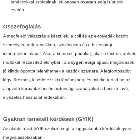
tanácsokkal szolgálnak, különösen
oxygen ecigi
típusok
esetén.
Összefoglalás
A megfelelő választás a készülék, a coil és az e-folyadék között
személyes preferenciákon, szokásokon és a biztonsági
ismereteken alapul. Akár a kompakt podokat, akár a testreszabható
modokat részesíted előnyben, a
oxygen ecigi
típusú megoldások
jó kiindulópontot jelenthetnek a kezdők számára. A legfontosabb:
légy türelmes, kísérletezz kis lépésekben, és mindig tartsd be az
alapvető karbantartási és biztonsági szabályokat a hosszú távú,
élvezetes használat érdekében.
Gyakran ismételt kérdések (GYIK)
Az alábbi rövid GYIK szekció segít a leggyakoribb kérdések gyors
megválaszolásában: