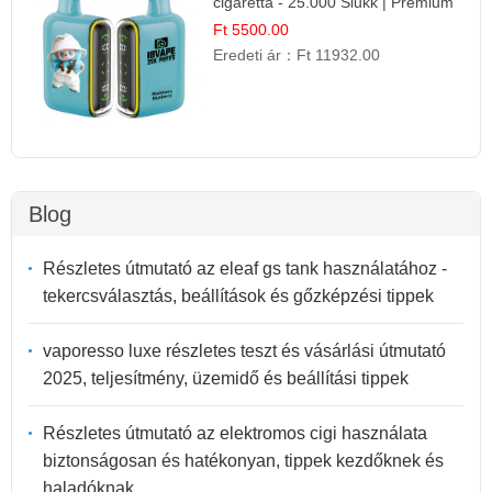
cigaretta - 25.000 Slukk | Prémium
Gyümölcs Íz
Ft 5500.00
Eredeti ár：
Ft 11932.00
Blog
Részletes útmutató az eleaf gs tank használatához -
tekercsválasztás, beállítások és gőzképzési tippek
vaporesso luxe részletes teszt és vásárlási útmutató
2025, teljesítmény, üzemidő és beállítási tippek
Részletes útmutató az elektromos cigi használata
biztonságosan és hatékonyan, tippek kezdőknek és
haladóknak