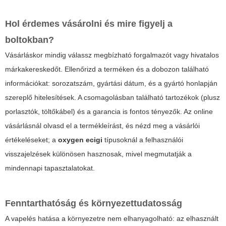
Hol érdemes vásárolni és mire figyelj a
boltokban?
Vásárláskor mindig válassz megbízható forgalmazót vagy hivatalos
márkakereskedőt. Ellenőrizd a terméken és a dobozon található
információkat: sorozatszám, gyártási dátum, és a gyártó honlapján
szereplő hitelesítések. A csomagolásban található tartozékok (plusz
porlasztók, töltőkábel) és a garancia is fontos tényezők. Az online
vásárlásnál olvasd el a termékleírást, és nézd meg a vásárlói
értékeléseket; a
oxygen ecigi
típusoknál a felhasználói
visszajelzések különösen hasznosak, mivel megmutatják a
mindennapi tapasztalatokat.
Fenntarthatóság és környezettudatosság
A vapelés hatása a környezetre nem elhanyagolható: az elhasznált