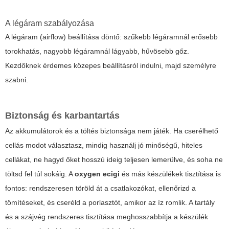
A légáram szabályozása
A légáram (airflow) beállítása döntő: szűkebb légáramnál erősebb
torokhatás, nagyobb légáramnál lágyabb, hűvösebb gőz.
Kezdőknek érdemes közepes beállításról indulni, majd személyre
szabni.
Biztonság és karbantartás
Az akkumulátorok és a töltés biztonsága nem játék. Ha cserélhető
cellás modot választasz, mindig használj jó minőségű, hiteles
cellákat, ne hagyd őket hosszú ideig teljesen lemerülve, és soha ne
töltsd fel túl sokáig. A
oxygen ecigi
és más készülékek tisztítása is
fontos: rendszeresen töröld át a csatlakozókat, ellenőrizd a
tömítéseket, és cseréld a porlasztót, amikor az íz romlik. A tartály
és a szájvég rendszeres tisztítása meghosszabbítja a készülék