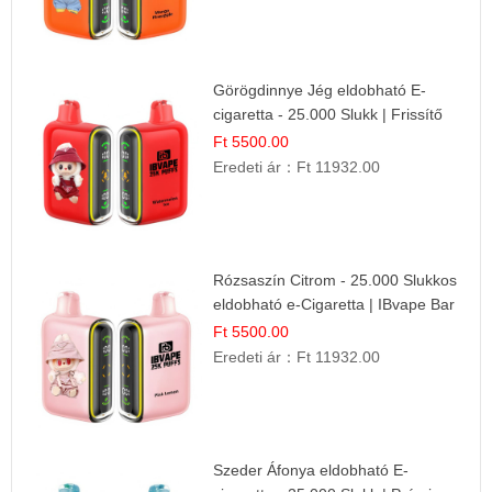
Görögdinnye Jég eldobható E-
cigaretta - 25.000 Slukk | Frissítő
Nyári Íz
Ft 5500.00
Eredeti ár：
Ft 11932.00
Rózsaszín Citrom - 25.000 Slukkos
eldobható e-Cigaretta | IBvape Bar
Ft 5500.00
Eredeti ár：
Ft 11932.00
Szeder Áfonya eldobható E-