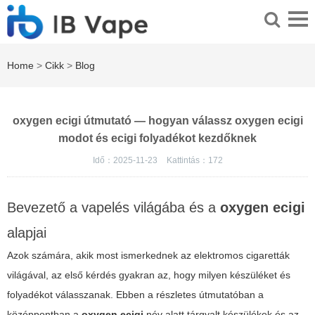
Home
>
Cikk
>
Blog
oxygen ecigi útmutató — hogyan válassz oxygen ecigi
modot és ecigi folyadékot kezdőknek
Idő：2025-11-23
Kattintás：
172
Bevezető a vapelés világába és a
oxygen ecigi
alapjai
Azok számára, akik most ismerkednek az elektromos cigaretták
világával, az első kérdés gyakran az, hogy milyen készüléket és
folyadékot válasszanak. Ebben a részletes útmutatóban a
középpontban a
oxygen ecigi
név alatt tárgyalt készülékek és az