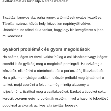
élettartamát és biztosítja a stabil ízátadást.
Tisztítás: langyos víz, puha rongy; a tömítések óvatos kezelése.
Tárolás: száraz, hűvös hely, közvetlen napfénytől védve.
Utántöltés: ne töltsd túl a tankot, hagyj egy kis levegőteret a jobb
működéshez.
Gyakori problémák és gyors megoldások
Ha száraz, égett ízt érzel, valószínűleg a coil kiszáradt vagy kiégett:
cseréld ki és győződj meg a megfelelő primingről. Ha szivárog a
készülék, ellenőrizd a tömítéseket és a porlasztófej illeszkedését.
Ha a gőz mennyisége csökken, először próbáld meg újratölteni a
tankot, majd cserélni a fejet; ha még mindig alacsony a
teljesítmény, tisztítsd meg a csatlakozókat. Ezeket a tippeket sokan
keresik
oxygen ecigi
problémák esetén, mivel a hasonló felépítésű
podoknál gyakoriak az ilyesfajta javítási lépések.