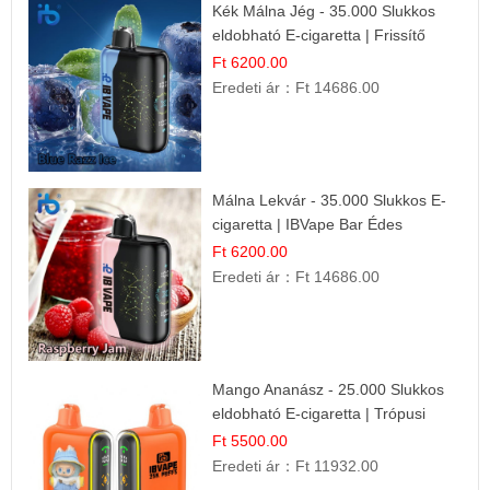
Kék Málna Jég - 35.000 Slukkos
eldobható E-cigaretta | Frissítő
Ízélmény
Ft 6200.00
Eredeti ár：
Ft 14686.00
Málna Lekvár - 35.000 Slukkos E-
cigaretta | IBVape Bar Édes
Gyümölcs Íz
Ft 6200.00
Eredeti ár：
Ft 14686.00
Mango Ananász - 25.000 Slukkos
eldobható E-cigaretta | Trópusi
Ízélmény
Ft 5500.00
Eredeti ár：
Ft 11932.00