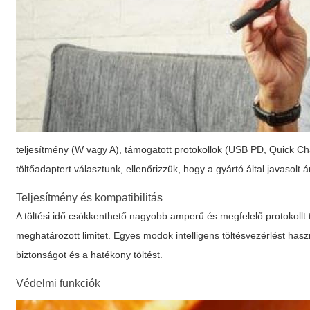
teljesítmény (W vagy A), támogatott protokollok (USB PD, Quick Ch
töltőadaptert választunk, ellenőrizzük, hogy a gyártó által javaso
Teljesítmény és kompatibilitás
A töltési idő csökkenthető nagyobb amperű és megfelelő protokollt t
meghatározott limitet. Egyes modok intelligens töltésvezérlést has
biztonságot és a hatékony töltést.
Védelmi funkciók