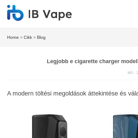
Home
>
Cikk
>
Blog
Legjobb e cigarette charger modell
Idő：2
A modern töltési megoldások áttekintése és vál