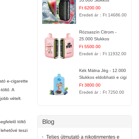
35.000 Slukkos
eldobható vape |
Ft 6200.00
IBVape Bar Frissítő
Eredeti ár：
Ft 14686.00
Nyári Íz
Rózsaszín Citrom -
25.000 Slukkos
eldobható e-Cigaretta |
Ft 5500.00
IBvape Bar
Eredeti ár：
Ft 11932.00
Kék Málna Jég - 12.000
Slukkos eldobható e cigi
ató e-cigarette
| Frissítő Bogyós Íz
Ft 3800.00
-töltő. A
Eredeti ár：
Ft 7250.00
jobb vételt.
Blog
gfelelő töltő
 lehetővé teszi
Teljes útmutató a nikotinmentes e