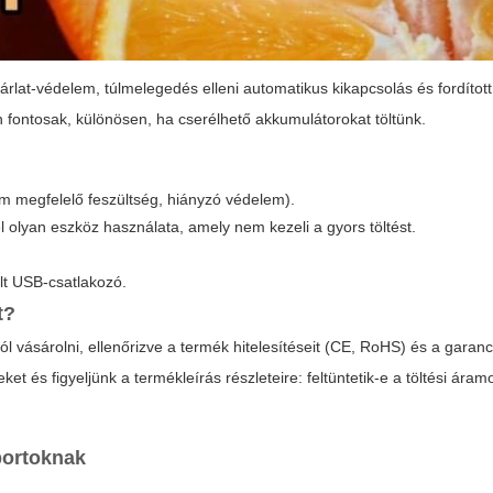
zárlat-védelem, túlmelegedés elleni automatikus kikapcsolás és fordított
en fontosak, különösen, ha cserélhető akkumulátorokat töltünk.
nem megfelelő feszültség, hiányzó védelem).
 olyan eszköz használata, amely nem kezeli a gyors töltést.
ült USB-csatlakozó.
t?
l vásárolni, ellenőrizve a termék hitelesítéseit (CE, RoHS) és a garanci
ket és figyeljünk a termékleírás részleteire: feltüntetik-e a töltési áramo
portoknak