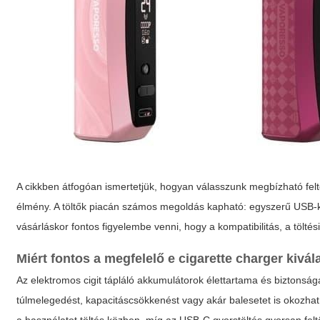
A cikkben átfogóan ismertetjük, hogyan válasszunk megbízható feltö
élmény. A töltők piacán számos megoldás kapható: egyszerű USB-k
vásárláskor fontos figyelembe venni, hogy a kompatibilitás, a tölté
Miért fontos a megfelelő e cigarette charger kivá
Az elektromos cigit tápláló akkumulátorok élettartama és biztonsá
túlmelegedést, kapacitáscsökkenést vagy akár balesetet is okozhat. 