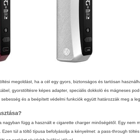
ltési megoldást, ha a cél egy gyors, biztonságos és tartósan használh
ábel, gyorstöltésre képes adapter, speciális dokkoló és mágneses
pod
si sebesség és a beépített védelmi funkciók együtt határozzák meg a leg
lasztása?
ga nagyban függ a használt e cigarette charger minőségétől. Egy nem me
Ezen túl a töltő típusa befolyásolja a kényelmet: a pass-through töltés