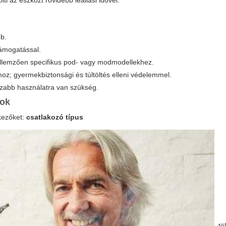
ti az eszközt rövidebb leállási idővel.
bb.
ámogatással.
jellemzően specifikus pod- vagy modmodellekhez.
hoz; gyermekbiztonsági és túltöltés elleni védelemmel.
sszabb használatra van szükség.
tok
tkezőket:
csatlakozó típus
, tö