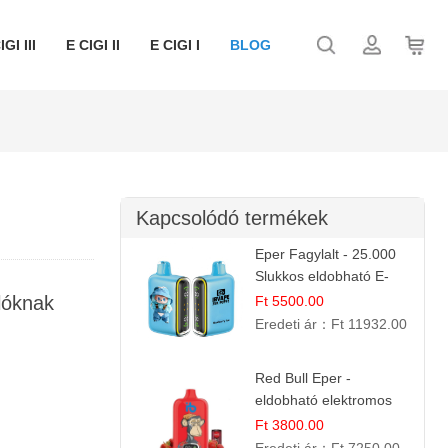
IGI III
E CIGI II
E CIGI I
BLOG
Kapcsolódó termékek
Eper Fagylalt - 25.000
Slukkos eldobható E-
cigaretta | Édes
lóknak
Ft 5500.00
Desszert Íz
Eredeti ár：
Ft 11932.00
Red Bull Eper -
eldobható elektromos
cigi | Energizáló
Ft 3800.00
Gyümölcs Íz