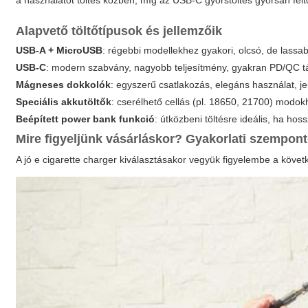
a használatot töltés közben, míg az USB-C gyorstöltés gyorsan feltöl
Alapvető töltőtípusok és jellemzőik
USB-A + MicroUSB
: régebbi modellekhez gyakori, olcsó, de lassa
USB-C
: modern szabvány, nagyobb teljesítmény, gyakran PD/QC t
Mágneses dokkolók
: egyszerű csatlakozás, elegáns használat, 
Speciális akkutöltők
: cserélhető cellás (pl. 18650, 21700) modok
Beépített power bank funkció
: útközbeni töltésre ideális, ha ho
Mire figyeljünk vásárláskor? Gyakorlati szempon
A jó e cigarette charger kiválasztásakor vegyük figyelembe a köve