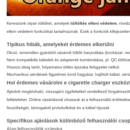
Keressünk olyan töltőket, amelyek
túltöltés elleni védelem
, rövid
elleni védelem funkciókat tartalmaznak. Ezek a funkciók kifejezett
Tipikus hibák, amelyeket érdemes elkerülni
Olcsó, ismeretlen gyártótól vásárolt töltők használata (kockázat: 
Nem kompatibilis kábelek és adapterek kombinálása, pl. QC töltővel
Hosszú ideig tartó, folyamatos töltés éjszaka felügyelet nélkül.
Mechanikus sérülések figyelmen kívül hagyása: hajlított kábel, sér
Hol érdemes vásárolni e cigarette charger eszköz
Ajánlott megbízható, visszajáró ügyfelekkel rendelkező forgalmazótó
feltételeket. Online vásárlásnál olvassuk át a felhasználói értékelése
feszültséget, támogatott protokollokat és a kábel típusát.
Specifikus ajánlások különböző felhasználói cso
Alap felhasználók számára