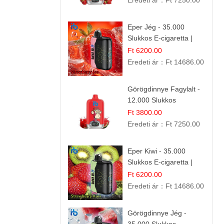
Eredeti ár：
Ft 7250.00
Eper Jég - 35.000
Slukkos E-cigaretta |
IBVape Bar
Ft 6200.00
Eredeti ár：
Ft 14686.00
Görögdinnye Fagylalt -
12.000 Slukkos
eldobható e-Cigaretta
Ft 3800.00
Eredeti ár：
Ft 7250.00
Eper Kiwi - 35.000
Slukkos E-cigaretta |
IBVape Bar Friss
Ft 6200.00
Gyümölcs Ízek
Eredeti ár：
Ft 14686.00
Görögdinnye Jég -