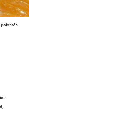
 polaritás
ális
t,