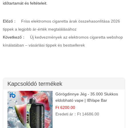
időtartamát és feltételeit.
Előző：
Friss elektromos cigaretta árak összehasonlítása 2026
tippek a legjobb ár-érték megtalálásához
Következő：
Új kedvezmények az elektromos cigaretta webshop
kínálatában – vásárlási tippek és bestsellerek
Kapcsolódó termékek
Görögdinnye Jég - 35.000 Slukkos
eldobható vape | IBVape Bar
Frissítő Nyári Íz
Ft 6200.00
Eredeti ár：
Ft 14686.00