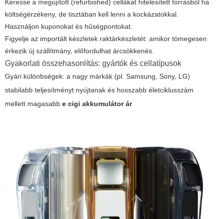
Keresse a megújított (refurbished) cellákat hitelesített forrásból ha
költségérzékeny, de tisztában kell lenni a kockázatokkal.
Használjon kuponokat és hűségpontokat.
Figyelje az importált készletek raktárkészletét: amikor tömegesen
érkezik új szállítmány, előfordulhat árcsökkenés.
Gyakorlati összehasonlítás: gyártók és cellatípusok
Gyári különbségek: a nagy márkák (pl. Samsung, Sony, LG)
stabilabb teljesítményt nyújtanak és hosszabb életciklusszám
mellett magasabb
e cigi akkumulátor ár