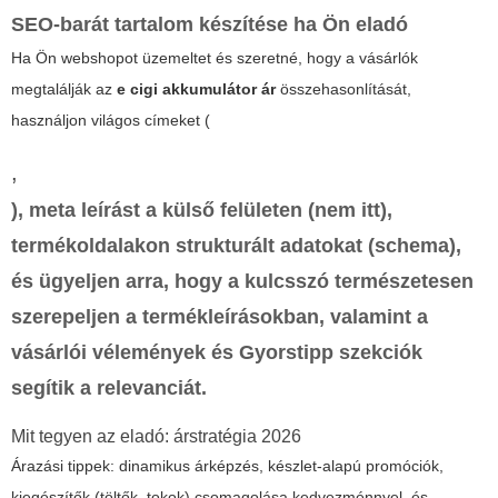
SEO-barát tartalom készítése ha Ön eladó
Ha Ön webshopot üzemeltet és szeretné, hogy a vásárlók
megtalálják az
e cigi akkumulátor ár
összehasonlítását,
használjon világos címeket (
,
), meta leírást a külső felületen (nem itt),
termékoldalakon strukturált adatokat (schema),
és ügyeljen arra, hogy a kulcsszó természetesen
szerepeljen a termékleírásokban, valamint a
vásárlói vélemények és Gyorstipp szekciók
segítik a relevanciát.
Mit tegyen az eladó: árstratégia 2026
Árazási tippek: dinamikus árképzés, készlet-alapú promóciók,
kiegészítők (töltők, tokok) csomagolása kedvezménnyel, és