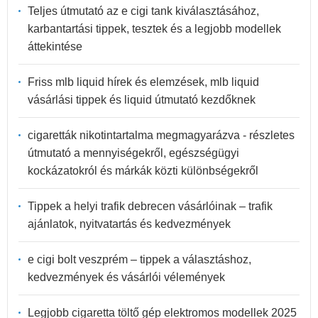
Teljes útmutató az e cigi tank kiválasztásához,
karbantartási tippek, tesztek és a legjobb modellek
áttekintése
Friss mlb liquid hírek és elemzések, mlb liquid
vásárlási tippek és liquid útmutató kezdőknek
cigaretták nikotintartalma megmagyarázva - részletes
útmutató a mennyiségekről, egészségügyi
kockázatokról és márkák közti különbségekről
Tippek a helyi trafik debrecen vásárlóinak – trafik
ajánlatok, nyitvatartás és kedvezmények
e cigi bolt veszprém – tippek a választáshoz,
kedvezmények és vásárlói vélemények
Legjobb cigaretta töltő gép elektromos modellek 2025