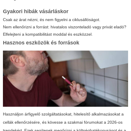
Gyakori hibák vásárláskor
Csak az árat nézni, és nem figyelni a ciklusállóságot.
Nem ellenőrizni a forrást: hivatalos viszonteladó vagy privát eladó?
Elfelejteni a kompatibilitást moddal és eszközzel.
Hasznos eszközök és források
Használjon árfigyelő szolgáltatásokat, hitelesítő alkalmazásokat a
cellák ellenőrzésére, és kövesse a szakmai fórumokat a 2026-os
trendekért. Ezek segítenek megőrizni a költséghatékonyságot és a