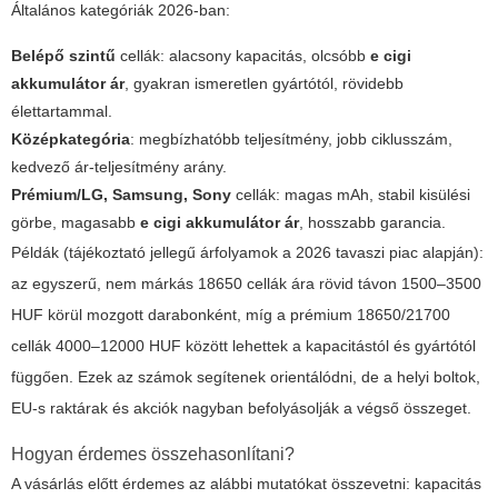
Általános kategóriák 2026-ban:
Belépő szintű
cellák: alacsony kapacitás, olcsóbb
e cigi
akkumulátor ár
, gyakran ismeretlen gyártótól, rövidebb
élettartammal.
Középkategória
: megbízhatóbb teljesítmény, jobb ciklusszám,
kedvező ár-teljesítmény arány.
Prémium/LG, Samsung, Sony
cellák: magas mAh, stabil kisülési
görbe, magasabb
e cigi akkumulátor ár
, hosszabb garancia.
Példák (tájékoztató jellegű árfolyamok a 2026 tavaszi piac alapján):
az egyszerű, nem márkás 18650 cellák ára rövid távon 1500–3500
HUF körül mozgott darabonként, míg a prémium 18650/21700
cellák 4000–12000 HUF között lehettek a kapacitástól és gyártótól
függően. Ezek az számok segítenek orientálódni, de a helyi boltok,
EU-s raktárak és akciók nagyban befolyásolják a végső összeget.
Hogyan érdemes összehasonlítani?
A vásárlás előtt érdemes az alábbi mutatókat összevetni: kapacitás