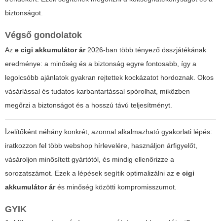
biztonságot.
Végső gondolatok
Az
e cigi akkumulátor ár
2026-ban több tényező összjátékának
eredménye: a minőség és a biztonság egyre fontosabb, így a
legolcsóbb ajánlatok gyakran rejtettek kockázatot hordoznak. Okos
vásárlással és tudatos karbantartással spórolhat, miközben
megőrzi a biztonságot és a hosszú távú teljesítményt.
Ízelítőként néhány konkrét, azonnal alkalmazható gyakorlati lépés:
iratkozzon fel több webshop hírlevelére, használjon árfigyelőt,
vásároljon minősített gyártótól, és mindig ellenőrizze a
sorozatszámot. Ezek a lépések segítik optimalizálni az
e cigi
akkumulátor ár
és minőség közötti kompromisszumot.
GYIK