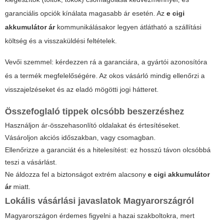
garanciális opciók kínálata magasabb ár esetén. Az
e cigi
akkumulátor ár
kommunikálásakor legyen átlátható a szállítási
költség és a visszaküldési feltételek.
Vevői szemmel: kérdezzen rá a garanciára, a gyártói azonosítóra
és a termék megfelelőségére. Az okos vásárló mindig ellenőrzi a
visszajelzéseket és az eladó mögötti jogi hátteret.
Összefoglaló tippek olcsóbb beszerzéshez
Használjon ár-összehasonlító oldalakat és értesítéseket.
Vásároljon akciós időszakban, vagy csomagban.
Ellenőrizze a garanciát és a hitelesítést: ez hosszú távon olcsóbbá
teszi a vásárlást.
Ne áldozza fel a biztonságot extrém alacsony
e cigi akkumulátor
ár
miatt.
Lokális vásárlási javaslatok Magyarországról
Magyarországon érdemes figyelni a hazai szakboltokra, mert