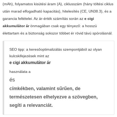
(mAh), folyamatos kisütési áram (A), ciklusszám (hány töltési ciklus
után marad elfogadható kapacitás), hitelesítés (CE, UN38.3), és a
garancia feltételei. Az
ár-érték
számítás során az
e cigi
akkumulátor ár
önmagában csak egy tényező: a hosszú
élettartam és a biztonság sokszor többet ér rövid távú spórolásnál.
SEO tipp: a keresőoptimalizálás szempontjából az olyan
kulcskifejezések mint az
e cigi akkumulátor ár
használata a
és
címkékben, valamint sűrűen, de
természetesen elhelyezve a szövegben,
segíti a relevanciát.