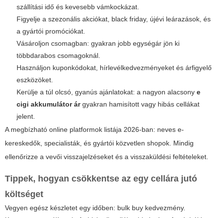
szállítási idő és kevesebb vámkockázat.
Figyelje a szezonális akciókat, black friday, újévi leárazások, és
a gyártói promóciókat.
Vásároljon csomagban: gyakran jobb egységár jön ki
többdarabos csomagoknál.
Használjon kuponkódokat, hírlevélkedvezményeket és árfigyelő
eszközöket.
Kerülje a túl olcsó, gyanús ajánlatokat: a nagyon alacsony
e
cigi akkumulátor ár
gyakran hamisított vagy hibás cellákat
jelent.
A megbízható online platformok listája 2026-ban: neves e-
kereskedők, specialisták, és gyártói közvetlen shopok. Mindig
ellenőrizze a vevői visszajelzéseket és a visszaküldési feltételeket.
Tippek, hogyan csökkentse az egy cellára jutó
költséget
Vegyen egész készletet egy időben: bulk buy kedvezmény.