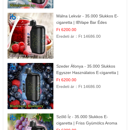
Málna Lekvár - 35.000 Slukkos E-
cigaretta | IBVape Bar Édes
Gyümölcs Íz
Ft 6200.00
Eredeti ár：
Ft 14686.00
Szeder Áfonya - 35.000 Slukkos
Egyszer Használatos E-cigaretta |
Prémium Ízélmény
Ft 6200.00
Eredeti ár：
Ft 14686.00
Szőlő Íz - 35.000 Slukkos E-
cigaretta | Friss Gyümölcs Aroma