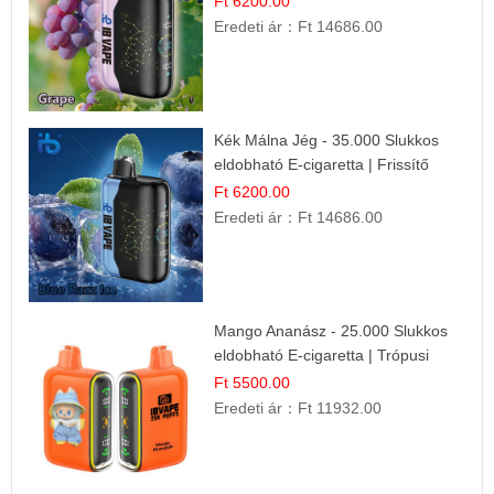
Ft 6200.00
Eredeti ár：
Ft 14686.00
Kék Málna Jég - 35.000 Slukkos
eldobható E-cigaretta | Frissítő
Ízélmény
Ft 6200.00
Eredeti ár：
Ft 14686.00
Mango Ananász - 25.000 Slukkos
eldobható E-cigaretta | Trópusi
Ízélmény
Ft 5500.00
Eredeti ár：
Ft 11932.00