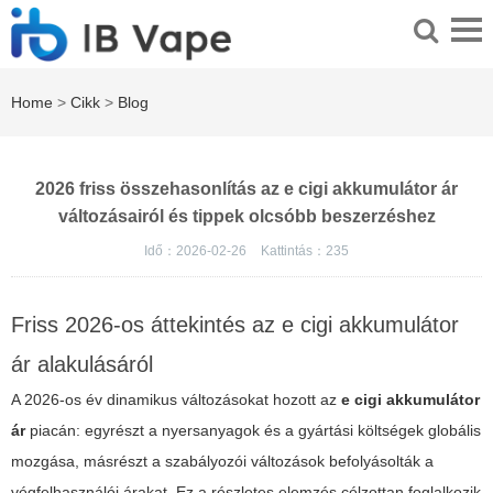
Home
>
Cikk
>
Blog
2026 friss összehasonlítás az e cigi akkumulátor ár
változásairól és tippek olcsóbb beszerzéshez
Idő：2026-02-26
Kattintás：
235
Friss 2026-os áttekintés az e cigi akkumulátor
ár alakulásáról
A 2026-os év dinamikus változásokat hozott az
e cigi akkumulátor
ár
piacán: egyrészt a nyersanyagok és a gyártási költségek globális
mozgása, másrészt a szabályozói változások befolyásolták a
végfelhasználói árakat. Ez a részletes elemzés célzottan foglalkozik