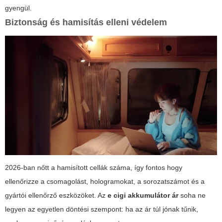
gyengül.
Biztonság és hamisítás elleni védelem
2026-ban nőtt a hamisított cellák száma, így fontos hogy
ellenőrizze a csomagolást, hologramokat, a sorozatszámot és a
gyártói ellenőrző eszközöket. Az
e cigi akkumulátor ár
soha ne
legyen az egyetlen döntési szempont: ha az ár túl jónak tűnik,