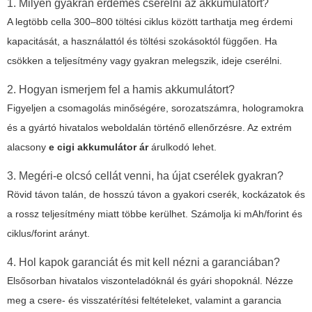
1. Milyen gyakran érdemes cserélni az akkumulátort?
A legtöbb cella 300–800 töltési ciklus között tarthatja meg érdemi
kapacitását, a használattól és töltési szokásoktól függően. Ha
csökken a teljesítmény vagy gyakran melegszik, ideje cserélni.
2. Hogyan ismerjem fel a hamis akkumulátort?
Figyeljen a csomagolás minőségére, sorozatszámra, hologramokra
és a gyártó hivatalos weboldalán történő ellenőrzésre. Az extrém
alacsony
e cigi akkumulátor ár
árulkodó lehet.
3. Megéri-e olcsó cellát venni, ha újat cserélek gyakran?
Rövid távon talán, de hosszú távon a gyakori cserék, kockázatok és
a rossz teljesítmény miatt többe kerülhet. Számolja ki mAh/forint és
ciklus/forint arányt.
4. Hol kapok garanciát és mit kell nézni a garanciában?
Elsősorban hivatalos viszonteladóknál és gyári shopoknál. Nézze
meg a csere- és visszatérítési feltételeket, valamint a garancia