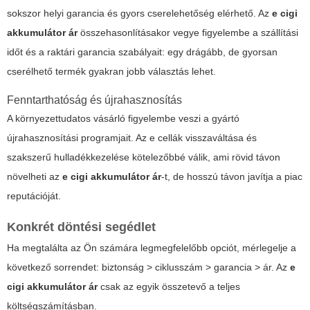
sokszor helyi garancia és gyors cserelehetőség elérhető. Az
e cigi
akkumulátor ár
összehasonlításakor vegye figyelembe a szállítási
időt és a raktári garancia szabályait: egy drágább, de gyorsan
cserélhető termék gyakran jobb választás lehet.
Fenntarthatóság és újrahasznosítás
A környezettudatos vásárló figyelembe veszi a gyártó
újrahasznosítási programjait. Az e cellák visszaváltása és
szakszerű hulladékkezelése kötelezőbbé válik, ami rövid távon
növelheti az
e cigi akkumulátor ár
-t, de hosszú távon javítja a piac
reputációját.
Konkrét döntési segédlet
Ha megtalálta az Ön számára legmegfelelőbb opciót, mérlegelje a
következő sorrendet: biztonság > ciklusszám > garancia > ár. Az
e
cigi akkumulátor ár
csak az egyik összetevő a teljes
költségszámításban.