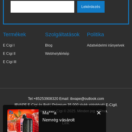
Termékek
Szolgáltatások
Politika
E Cigi I
Blog
Adatvédelmi irányelvek
E Cigi II
Webhelytérkép
E Cigi III
Tel:+85253908320 Email:
ibvape@outlook.com
IBVAPE E-Cigi és Bolt | Prémium 35 000 slukk eldobható E-Cigit.
IBVAPE Elektromos Cigi © 2025. Minden jog előírva.
✕
Ma***a
Nemrég vásárolt
Link: