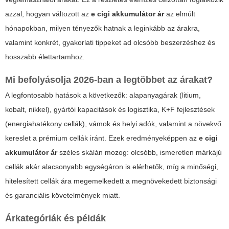
azzal, hogyan változott az
e cigi akkumulátor ár
az elmúlt
hónapokban, milyen tényezők hatnak a leginkább az árakra,
valamint konkrét, gyakorlati tippeket ad olcsóbb beszerzéshez és
hosszabb élettartamhoz.
Mi befolyásolja 2026-ban a legtöbbet az árakat?
A legfontosabb hatások a következők: alapanyagárak (litium,
kobalt, nikkel), gyártói kapacitások és logisztika, K+F fejlesztések
(energiahatékony cellák), vámok és helyi adók, valamint a növekvő
kereslet a prémium cellák iránt. Ezek eredményeképpen az
e cigi
akkumulátor ár
széles skálán mozog: olcsóbb, ismeretlen márkájú
cellák akár alacsonyabb egységáron is elérhetők, míg a minőségi,
hitelesített cellák ára megemelkedett a megnövekedett biztonsági
és garanciális követelmények miatt.
Árkategóriák és példák