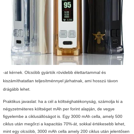
-at kérnek. Olcsóbb gyártók rövidebb élettartammal és
kiszámíthatatlan teljesítménnyel járhatnak, ami hosszú távon
drágább lehet.
Praktikus javaslat: ha a cél a költséghatékonyság, számolja ki a
négyzetméteres költséget mAh per forint alapján, de vegye
figyelembe a ciklusállóságot is. Egy 3000 mAh cella, amely 500
ciklus után megőrzi a kapacitás 70%-át, sokkal értékesebb lehet,
mint egy olcsóbb, 3000 mAh cella amely 200 ciklus után jelentősen