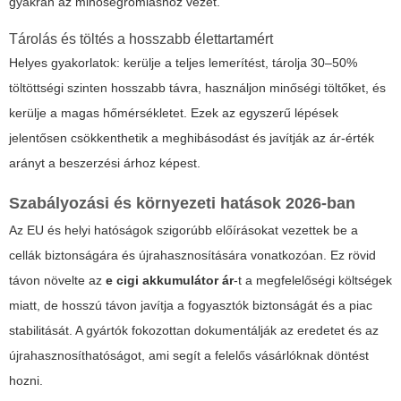
gyakran az minőségromláshoz vezet.
Tárolás és töltés a hosszabb élettartamért
Helyes gyakorlatok: kerülje a teljes lemerítést, tárolja 30–50%
töltöttségi szinten hosszabb távra, használjon minőségi töltőket, és
kerülje a magas hőmérsékletet. Ezek az egyszerű lépések
jelentősen csökkenthetik a meghibásodást és javítják az ár-érték
arányt a beszerzési árhoz képest.
Szabályozási és környezeti hatások 2026-ban
Az EU és helyi hatóságok szigorúbb előírásokat vezettek be a
cellák biztonságára és újrahasznosítására vonatkozóan. Ez rövid
távon növelte az
e cigi akkumulátor ár
-t a megfelelőségi költségek
miatt, de hosszú távon javítja a fogyasztók biztonságát és a piac
stabilitását. A gyártók fokozottan dokumentálják az eredetet és az
újrahasznosíthatóságot, ami segít a felelős vásárlóknak döntést
hozni.