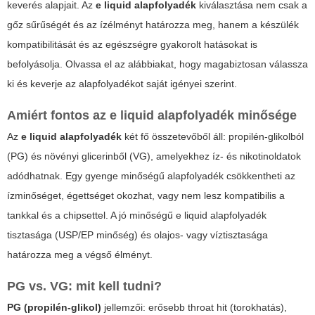
keverés alapjait. Az
e liquid alapfolyadék
kiválasztása nem csak a
gőz sűrűségét és az ízélményt határozza meg, hanem a készülék
kompatibilitását és az egészségre gyakorolt hatásokat is
befolyásolja. Olvassa el az alábbiakat, hogy magabiztosan válassza
ki és keverje az alapfolyadékot saját igényei szerint.
Amiért fontos az e liquid alapfolyadék minősége
Az
e liquid alapfolyadék
két fő összetevőből áll: propilén-glikolból
(PG) és növényi glicerinből (VG), amelyekhez íz- és nikotinoldatok
adódhatnak. Egy gyenge minőségű alapfolyadék csökkentheti az
ízminőséget, égettséget okozhat, vagy nem lesz kompatibilis a
tankkal és a chipsettel. A jó minőségű
e liquid alapfolyadék
tisztasága (USP/EP minőség) és olajos- vagy víztisztasága
határozza meg a végső élményt.
PG vs. VG: mit kell tudni?
PG (propilén-glikol)
jellemzői: erősebb throat hit (torokhatás),