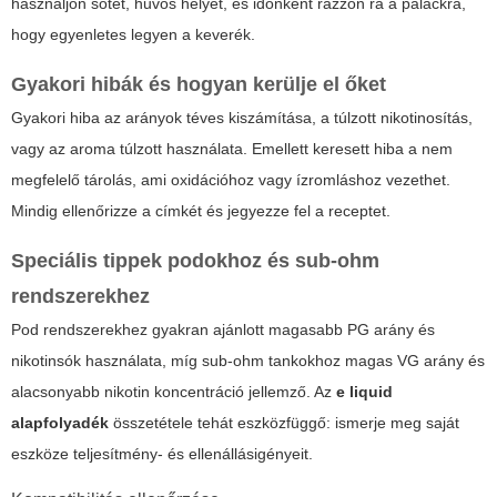
használjon sötét, hűvös helyet, és időnként rázzon rá a palackra,
hogy egyenletes legyen a keverék.
Gyakori hibák és hogyan kerülje el őket
Gyakori hiba az arányok téves kiszámítása, a túlzott nikotinosítás,
vagy az aroma túlzott használata. Emellett keresett hiba a nem
megfelelő tárolás, ami oxidációhoz vagy ízromláshoz vezethet.
Mindig ellenőrizze a címkét és jegyezze fel a receptet.
Speciális tippek podokhoz és sub-ohm
rendszerekhez
Pod rendszerekhez gyakran ajánlott magasabb PG arány és
nikotinsók használata, míg sub-ohm tankokhoz magas VG arány és
alacsonyabb nikotin koncentráció jellemző. Az
e liquid
alapfolyadék
összetétele tehát eszközfüggő: ismerje meg saját
eszköze teljesítmény- és ellenállásigényeit.