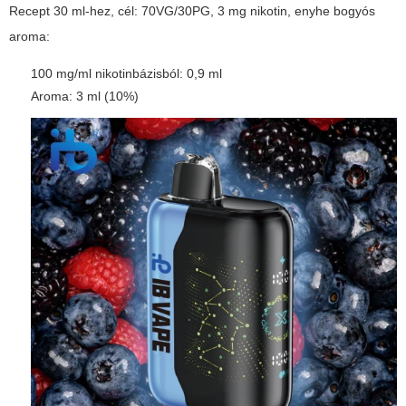
Recept 30 ml-hez, cél: 70VG/30PG, 3 mg nikotin, enyhe bogyós
aroma:
100 mg/ml nikotinbázisból: 0,9 ml
Aroma: 3 ml (10%)