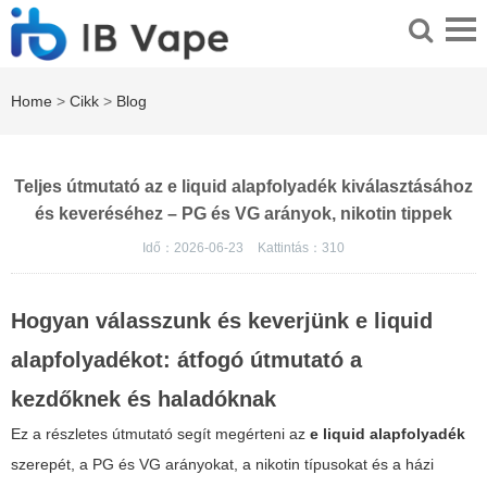
Home
>
Cikk
>
Blog
Teljes útmutató az e liquid alapfolyadék kiválasztásához
és keveréséhez – PG és VG arányok, nikotin tippek
Idő：2026-06-23
Kattintás：
310
Hogyan válasszunk és keverjünk e liquid
alapfolyadékot: átfogó útmutató a
kezdőknek és haladóknak
Ez a részletes útmutató segít megérteni az
e liquid alapfolyadék
szerepét, a
PG
és
VG
arányokat, a nikotin típusokat és a házi