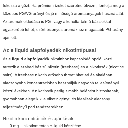
fokozza a gőzt. Ha prémium ízeket szeretne élvezni, fontolja meg a
közepes PG/VG arányt és jó minőségű aromaanyagok használatát.
Az aromák oldódása is PG- vagy alkoholtartalmú bázisokkal
egyszerűbb lehet; ezért bizonyos aromákhoz magasabb PG-arány
ajánlott.
Az e liquid alapfolyadék nikotintípusai
Az
e liquid alapfolyadék
nikotinhoz kapcsolódó opciói közé
tartozik a szabad bázisú nikotin (freebase) és a nikotinsók (nicotine
salts). A freebase nikotin erősebb throat hitet ad és általában
alacsonyabb koncentrációban használják nagyobb teljesítményű
készülékekben. A nikotinsók pedig simább belépést biztosítanak,
gyorsabban elégítik ki a nikotinigényt, és ideálisak alacsony
teljesítményű pod rendszerekhez.
Nikotin koncentrációk és ajánlások
0 mg – nikotinmentes e-liquid készítése.