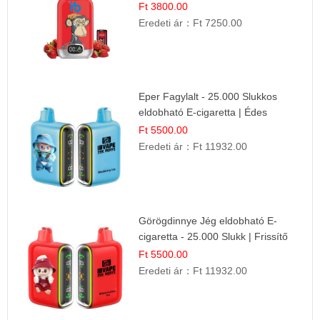
Gyümölcs Íz
Ft 3800.00
Eredeti ár：
Ft 7250.00
Eper Fagylalt - 25.000 Slukkos
eldobható E-cigaretta | Édes
Desszert Íz
Ft 5500.00
Eredeti ár：
Ft 11932.00
Görögdinnye Jég eldobható E-
cigaretta - 25.000 Slukk | Frissítő
Nyári Íz
Ft 5500.00
Eredeti ár：
Ft 11932.00