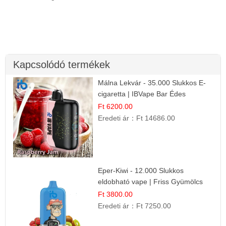
Kapcsolódó termékek
Málna Lekvár - 35.000 Slukkos E-
cigaretta | IBVape Bar Édes
Gyümölcs Íz
Ft 6200.00
Eredeti ár：
Ft 14686.00
Eper-Kiwi - 12.000 Slukkos
eldobható vape | Friss Gyümölcs
Kombináció
Ft 3800.00
Eredeti ár：
Ft 7250.00