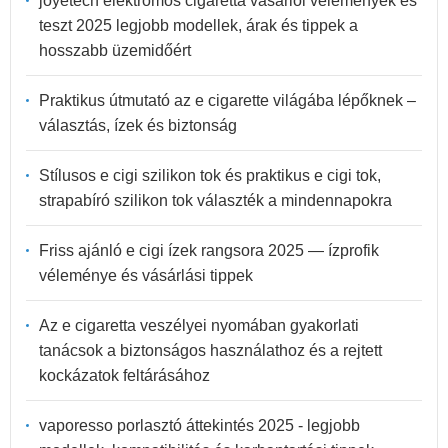
joyetech elektromos cigaretta vásárlói vélemények és
teszt 2025 legjobb modellek, árak és tippek a
hosszabb üzemidőért
Praktikus útmutató az e cigarette világába lépőknek –
választás, ízek és biztonság
Stílusos e cigi szilikon tok és praktikus e cigi tok,
strapabíró szilikon tok választék a mindennapokra
Friss ajánló e cigi ízek rangsora 2025 — ízprofik
véleménye és vásárlási tippek
Az e cigaretta veszélyei nyomában gyakorlati
tanácsok a biztonságos használathoz és a rejtett
kockázatok feltárásához
vaporesso porlasztó áttekintés 2025 - legjobb