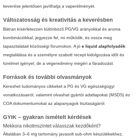
keverése jelentősen javíthatja a vaperélményét.
Változatosság és kreativitás a keverésben
Bátran kísérletezzen különböző PG/VG arányokkal és aroma
kombinációkkal, jegyezze fel, mi működik, és ossza meg
tapasztalatait közösségi fórumokon. A jó
e liquid alapfolyadék
megtalálása és a személyre szabott recept kidolgozása időt és
türelmet igényel, de a végeredmény megéri a fáradozást.
Források és további olvasmányok
Kereshet tudományos cikkeket a PG és VG egészségügyi
vonatkozásairól, valamint olvashat gyártói adatlapokat (MSDS) és
COA dokumentumokat az alapanyagok tisztaságáról.
GYIK – gyakran ismételt kérdések
Mekkora nikotinszintet válasszak kezdőként?
Általában 3–6 mg tartomány javasolt sub-ohm készülékekhez,