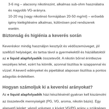
3-6 mg – alacsony nikotinszint, alkalmas sub-ohm használatra
és nagyobb VG-arányra.
10-20 mg (vagy nikotinsó formájában 20-50 mg/ml) – erősebb
igény kielégítésére alkalmas, különösen pod rendszerek
esetén.
Biztonság és higiénia a keverés során
Keveréskor mindig használjon kesztyűt és védőszemüveget, jól
szellőző helyiséget, és tartsa távol a gyermekektől és háziállatoktól
az
e liquid alapfolyadék
összetevőit. A nikotin bőrrel érintkezve
veszélyes lehet, ezért ha kiömlik, azonnal tisztítsa le szappannal és
vízzel. A keverő edényeket és pipettákat alaposan tisztítsa a pontos
adagolás érdekében.
Hogyan számoljuk ki a keverési arányokat?
Az
e liquid alapfolyadék
házi készítésénél gyakran kell kiszámolni
az összetevők mennyiségét (PG, VG, aroma, nikotin bázis). Egy
alapvető képlet: végső volumen × kívánt VG/PG arány = szükséges