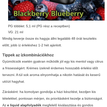
PG többlet: 5,1 ml (PG rész a receptben)
VG: 21 ml
Mindig keverje össze és hagyja állni legalább 48 órát tesztelés
előtt; jobb íz érleléshez 1-2 hét ajánlott.
Tippek az ízkombinációkhoz
Gyümölcsök esetén gyakran működik jól egy kis mentol vagy citrus
a frissességért. Krémes ízeknél érdemes hosszabb érlelési időt
tervezni. A túl sok aroma elnyomhatja a nikotin hatását és keserű
utóízt hagyhat.
Zárásként: ha komolyan gondolja a házi készítést, kezdjen kis
tételekkel, pontosan mérjen, és prioritásként kezelje a biztonságot.
Az
e liquid alapfolyadék
megfelelő kiválasztása és gondos