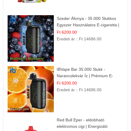
Szeder Áfonya - 35.000 Slukkos
Egyszer Használatos E-cigaretta |
Prémium Ízélmény
Ft 6200.00
Eredeti ár：
Ft 14686.00
IBVape Bar 35.000 Slukk -
Narancslekvár Íz | Prémium E-
cigaretta
Ft 6200.00
Eredeti ár：
Ft 14686.00
Red Bull Eper - eldobható
elektromos cigi | Energizáló