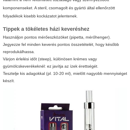
komponenseket. A steril, csomagolt és gyártó által ellenőrzött
folyadékok kisebb kockázatot jelentenek.
Tippek a tökéletes házi keveréshez
Használjon pontos mérőeszközöket (pipetta, mérőhenger).
Jegyezze fel minden keverés pontos összetételét, hogy később
reprodukálhassa.
Várjon érlelési időt (steep), különösen krémes vagy
gyümölcskeverékeknél: ez javítja az ízek érettségét.
Tesztelje kis adagokkal (pl. 10-20 ml), mielőtt nagyobb mennyiséget
készít.