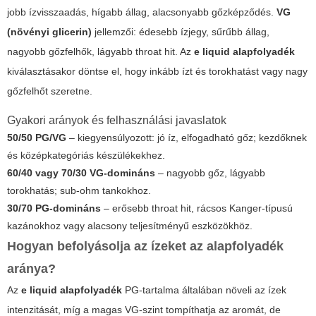
jobb ízvisszaadás, hígabb állag, alacsonyabb gőzképződés.
VG
(növényi glicerin)
jellemzői: édesebb ízjegy, sűrűbb állag,
nagyobb gőzfelhők, lágyabb throat hit. Az
e liquid alapfolyadék
kiválasztásakor döntse el, hogy inkább ízt és torokhatást vagy nagy
gőzfelhőt szeretne.
Gyakori arányok és felhasználási javaslatok
50/50 PG/VG
– kiegyensúlyozott: jó íz, elfogadható gőz; kezdőknek
és középkategóriás készülékekhez.
60/40 vagy 70/30 VG-domináns
– nagyobb gőz, lágyabb
torokhatás; sub-ohm tankokhoz.
30/70 PG-domináns
– erősebb throat hit, rácsos Kanger-típusú
kazánokhoz vagy alacsony teljesítményű eszközökhöz.
Hogyan befolyásolja az ízeket az alapfolyadék
aránya?
Az
e liquid alapfolyadék
PG-tartalma általában növeli az ízek
intenzitását, míg a magas VG-szint tompíthatja az aromát, de