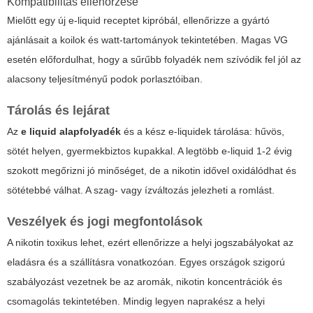
Kompatibilitás ellenőrzése
Mielőtt egy új e-liquid receptet kipróbál, ellenőrizze a gyártó
ajánlásait a koilok és watt-tartományok tekintetében. Magas VG
esetén előfordulhat, hogy a sűrűbb folyadék nem szívódik fel jól az
alacsony teljesítményű podok porlasztóiban.
Tárolás és lejárat
Az
e liquid alapfolyadék
és a kész e-liquidek tárolása: hűvös,
sötét helyen, gyermekbiztos kupakkal. A legtöbb e-liquid 1-2 évig
szokott megőrizni jó minőséget, de a nikotin idővel oxidálódhat és
sötétebbé válhat. A szag- vagy ízváltozás jelezheti a romlást.
Veszélyek és jogi megfontolások
A nikotin toxikus lehet, ezért ellenőrizze a helyi jogszabályokat az
eladásra és a szállításra vonatkozóan. Egyes országok szigorú
szabályozást vezetnek be az aromák, nikotin koncentrációk és
csomagolás tekintetében. Mindig legyen naprakész a helyi