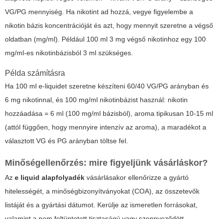
VG/PG mennyiség. Ha nikotint ad hozzá, vegye figyelembe a
nikotin bázis koncentrációját és azt, hogy mennyit szeretne a végső
oldatban (mg/ml). Például 100 ml 3 mg végső nikotinhoz egy 100
mg/ml-es nikotinbázisból 3 ml szükséges.
Példa számításra
Ha 100 ml e-liquidet szeretne készíteni 60/40 VG/PG arányban és
6 mg nikotinnal, és 100 mg/ml nikotinbázist használ: nikotin
hozzáadása = 6 ml (100 mg/ml bázisból), aroma tipikusan 10-15 ml
(attól függően, hogy mennyire intenzív az aroma), a maradékot a
választott VG és PG arányban töltse fel.
Minőségellenőrzés: mire figyeljünk vásárláskor?
Az
e liquid alapfolyadék
vásárlásakor ellenőrizze a gyártó
hitelességét, a minőségbizonyítványokat (COA), az összetevők
listáját és a gyártási dátumot. Kerülje az ismeretlen forrásokat,
valamint a nem feltüntetett tisztaságú vagy szennyeződött