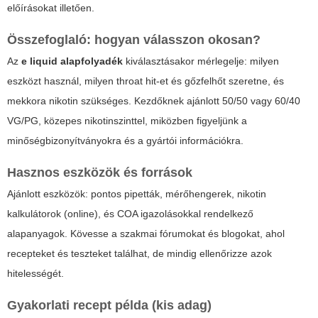
előírásokat illetően.
Összefoglaló: hogyan válasszon okosan?
Az
e liquid alapfolyadék
kiválasztásakor mérlegelje: milyen
eszközt használ, milyen throat hit-et és gőzfelhőt szeretne, és
mekkora nikotin szükséges. Kezdőknek ajánlott 50/50 vagy 60/40
VG/PG, közepes nikotinszinttel, miközben figyeljünk a
minőségbizonyítványokra és a gyártói információkra.
Hasznos eszközök és források
Ajánlott eszközök: pontos pipetták, mérőhengerek, nikotin
kalkulátorok (online), és COA igazolásokkal rendelkező
alapanyagok. Kövesse a szakmai fórumokat és blogokat, ahol
recepteket és teszteket találhat, de mindig ellenőrizze azok
hitelességét.
Gyakorlati recept példa (kis adag)