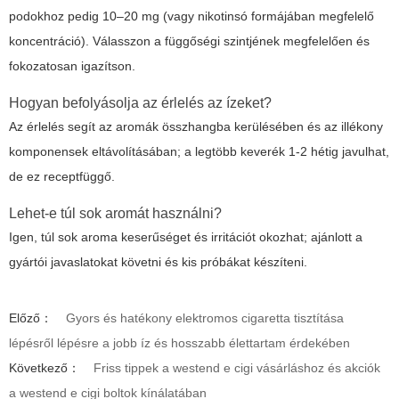
podokhoz pedig 10–20 mg (vagy nikotinsó formájában megfelelő
koncentráció). Válasszon a függőségi szintjének megfelelően és
fokozatosan igazítson.
Hogyan befolyásolja az érlelés az ízeket?
Az érlelés segít az aromák összhangba kerülésében és az illékony
komponensek eltávolításában; a legtöbb keverék 1-2 hétig javulhat,
de ez receptfüggő.
Lehet-e túl sok aromát használni?
Igen, túl sok aroma keserűséget és irritációt okozhat; ajánlott a
gyártói javaslatokat követni és kis próbákat készíteni.
Előző：
Gyors és hatékony elektromos cigaretta tisztítása
lépésről lépésre a jobb íz és hosszabb élettartam érdekében
Következő：
Friss tippek a westend e cigi vásárláshoz és akciók
a westend e cigi boltok kínálatában