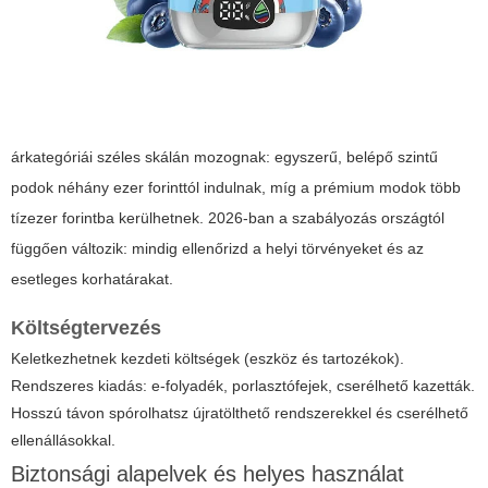
árkategóriái széles skálán mozognak: egyszerű, belépő szintű
podok néhány ezer forinttól indulnak, míg a prémium modok több
tízezer forintba kerülhetnek. 2026-ban a szabályozás országtól
függően változik: mindig ellenőrizd a helyi törvényeket és az
esetleges korhatárakat.
Költségtervezés
Keletkezhetnek kezdeti költségek (eszköz és tartozékok).
Rendszeres kiadás: e-folyadék, porlasztófejek, cserélhető kazetták.
Hosszú távon spórolhatsz újratölthető rendszerekkel és cserélhető
ellenállásokkal.
Biztonsági alapelvek és helyes használat