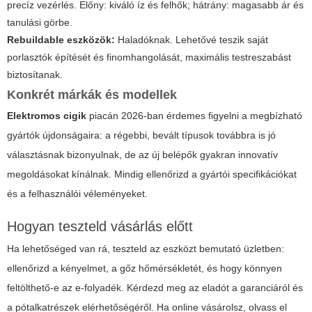
precíz vezérlés. Előny: kiváló íz és felhők; hátrány: magasabb ár és
tanulási görbe.
Rebuildable eszközök:
Haladóknak. Lehetővé teszik saját
porlasztók építését és finomhangolását, maximális testreszabást
biztosítanak.
Konkrét márkák és modellek
Elektromos cigik
piacán 2026-ban érdemes figyelni a megbízható
gyártók újdonságaira: a régebbi, bevált típusok továbbra is jó
választásnak bizonyulnak, de az új belépők gyakran innovatív
megoldásokat kínálnak. Mindig ellenőrizd a gyártói specifikációkat
és a felhasználói véleményeket.
Hogyan teszteld vásárlás előtt
Ha lehetőséged van rá, teszteld az eszközt bemutató üzletben:
ellenőrizd a kényelmet, a gőz hőmérsékletét, és hogy könnyen
feltölthető-e az e-folyadék. Kérdezd meg az eladót a garanciáról és
a pótalkatrészek elérhetőségéről. Ha online vásárolsz, olvass el