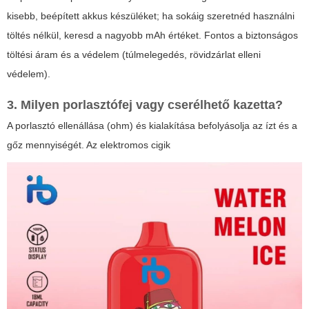
kisebb, beépített akkus készüléket; ha sokáig szeretnéd használni
töltés nélkül, keresd a nagyobb mAh értéket. Fontos a biztonságos
töltési áram és a védelem (túlmelegedés, rövidzárlat elleni
védelem).
3. Milyen porlasztófej vagy cserélhető kazetta?
A porlasztó ellenállása (ohm) és kialakítása befolyásolja az ízt és a
gőz mennyiségét. Az
elektromos cigik