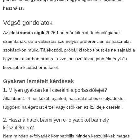
használsz.
Végső gondolatok
Az
elektromos cigik
2026-ban már kiforrott technológiának
számítanak, de a választás személyes preferencián és használati
szokásokon múlik. Tájékozódj, próbálj ki több típust és ne sajnáld a
figyelmet a karbantartásra: ezzel hosszú távon jobb élményt és
kevesebb kiadást érhetsz el.
Gyakran ismételt kérdések
1. Milyen gyakran kell cserélni a porlasztófejet?
Általában 1–4 hét között ajánlott, használattól és e-folyadéktól
függően; ha égett ízt érzel vagy csökken az íz, ideje cserélni.
2. Használhatok bármilyen e-folyadékot bármely
készülékben?
Nem minden e-folyadék kompatibilis minden készülékkel: magas