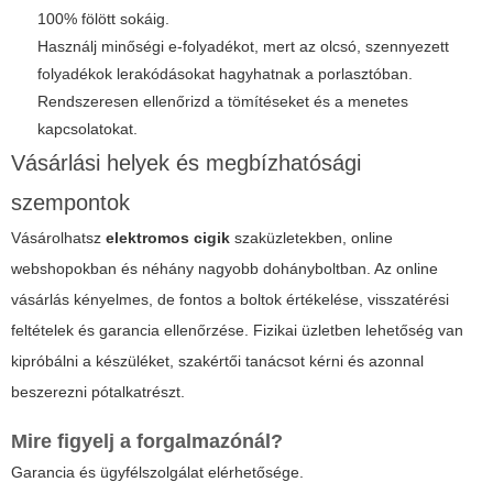
100% fölött sokáig.
Használj minőségi e-folyadékot, mert az olcsó, szennyezett
folyadékok lerakódásokat hagyhatnak a porlasztóban.
Rendszeresen ellenőrizd a tömítéseket és a menetes
kapcsolatokat.
Vásárlási helyek és megbízhatósági
szempontok
Vásárolhatsz
elektromos cigik
szaküzletekben, online
webshopokban és néhány nagyobb dohányboltban. Az online
vásárlás kényelmes, de fontos a boltok értékelése, visszatérési
feltételek és garancia ellenőrzése. Fizikai üzletben lehetőség van
kipróbálni a készüléket, szakértői tanácsot kérni és azonnal
beszerezni pótalkatrészt.
Mire figyelj a forgalmazónál?
Garancia és ügyfélszolgálat elérhetősége.