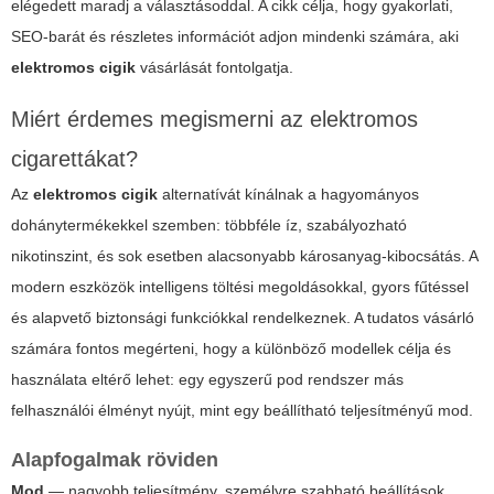
elégedett maradj a választásoddal. A cikk célja, hogy gyakorlati,
SEO-barát és részletes információt adjon mindenki számára, aki
elektromos cigik
vásárlását fontolgatja.
Miért érdemes megismerni az elektromos
cigarettákat?
Az
elektromos cigik
alternatívát kínálnak a hagyományos
dohánytermékekkel szemben: többféle íz, szabályozható
nikotinszint, és sok esetben alacsonyabb károsanyag-kibocsátás. A
modern eszközök intelligens töltési megoldásokkal, gyors fűtéssel
és alapvető biztonsági funkciókkal rendelkeznek. A tudatos vásárló
számára fontos megérteni, hogy a különböző modellek célja és
használata eltérő lehet: egy egyszerű pod rendszer más
felhasználói élményt nyújt, mint egy beállítható teljesítményű mod.
Alapfogalmak röviden
Mod
— nagyobb teljesítmény, személyre szabható beállítások.