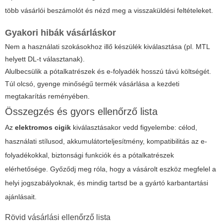
több vásárlói beszámolót és nézd meg a visszaküldési feltételeket.
Gyakori hibák vásárláskor
Nem a használati szokásokhoz illő készülék kiválasztása (pl. MTL
helyett DL-t választanak).
Alulbecsülik a pótalkatrészek és e-folyadék hosszú távú költségét.
Túl olcsó, gyenge minőségű termék vásárlása a kezdeti
megtakarítás reményében.
Összegzés és gyors ellenőrző lista
Az
elektromos cigik
kiválasztásakor vedd figyelembe: célod,
használati stílusod, akkumulátorteljesítmény, kompatibilitás az e-
folyadékokkal, biztonsági funkciók és a pótalkatrészek
elérhetősége. Győződj meg róla, hogy a vásárolt eszköz megfelel a
helyi jogszabályoknak, és mindig tartsd be a gyártó karbantartási
ajánlásait.
Rövid vásárlási ellenőrző lista