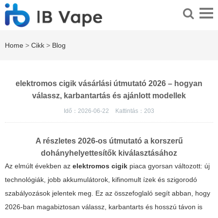
Home
>
Cikk
>
Blog
elektromos cigik vásárlási útmutató 2026 – hogyan
válassz, karbantartás és ajánlott modellek
Idő：2026-06-22
Kattintás：
203
A részletes 2026-os útmutató a korszerű
dohányhelyettesítők kiválasztásához
Az elmúlt években az
elektromos cigik
piaca gyorsan változott: új
technológiák, jobb akkumulátorok, kifinomult ízek és szigorodó
szabályozások jelentek meg. Ez az összefoglaló segít abban, hogy
2026-ban magabiztosan válassz, karbantarts és hosszú távon is