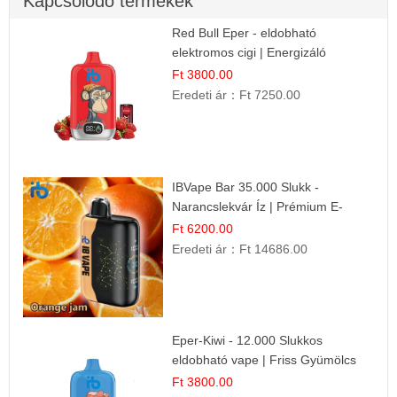
Kapcsolódó termékek
Red Bull Eper - eldobható
elektromos cigi | Energizáló
Gyümölcs Íz
Ft 3800.00
Eredeti ár：
Ft 7250.00
IBVape Bar 35.000 Slukk -
Narancslekvár Íz | Prémium E-
cigaretta
Ft 6200.00
Eredeti ár：
Ft 14686.00
Eper-Kiwi - 12.000 Slukkos
eldobható vape | Friss Gyümölcs
Kombináció
Ft 3800.00