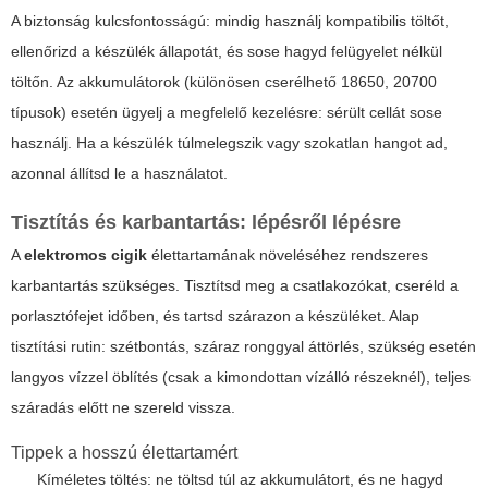
A biztonság kulcsfontosságú: mindig használj kompatibilis töltőt,
ellenőrizd a készülék állapotát, és sose hagyd felügyelet nélkül
töltőn. Az akkumulátorok (különösen cserélhető 18650, 20700
típusok) esetén ügyelj a megfelelő kezelésre: sérült cellát sose
használj. Ha a készülék túlmelegszik vagy szokatlan hangot ad,
azonnal állítsd le a használatot.
Tisztítás és karbantartás: lépésről lépésre
A
elektromos cigik
élettartamának növeléséhez rendszeres
karbantartás szükséges. Tisztítsd meg a csatlakozókat, cseréld a
porlasztófejet időben, és tartsd szárazon a készüléket. Alap
tisztítási rutin: szétbontás, száraz ronggyal áttörlés, szükség esetén
langyos vízzel öblítés (csak a kimondottan vízálló részeknél), teljes
száradás előtt ne szereld vissza.
Tippek a hosszú élettartamért
Kíméletes töltés: ne töltsd túl az akkumulátort, és ne hagyd