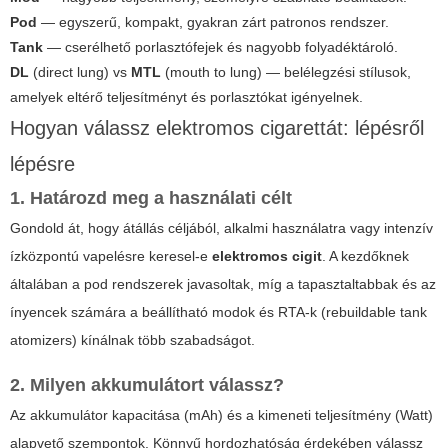
Pod
— egyszerű, kompakt, gyakran zárt patronos rendszer.
Tank
— cserélhető porlasztófejek és nagyobb folyadéktároló.
DL
(direct lung) vs
MTL
(mouth to lung) — belélegzési stílusok,
amelyek eltérő teljesítményt és porlasztókat igényelnek.
Hogyan válassz elektromos cigarettát: lépésről
lépésre
1. Határozd meg a használati célt
Gondold át, hogy átállás céljából, alkalmi használatra vagy intenzív
ízközpontú vapelésre keresel-e
elektromos cigit
. A kezdőknek
általában a pod rendszerek javasoltak, míg a tapasztaltabbak és az
ínyencek számára a beállítható modok és RTA-k (rebuildable tank
atomizers) kínálnak több szabadságot.
2. Milyen akkumulátort válassz?
Az akkumulátor kapacitása (mAh) és a kimeneti teljesítmény (Watt)
alapvető szempontok. Könnyű hordozhatóság érdekében válassz