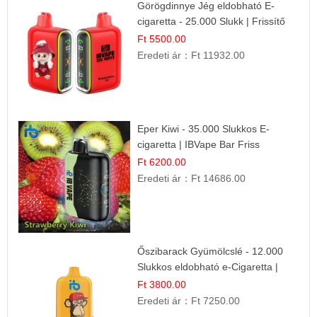
Görögdinnye Jég eldobható E-
cigaretta - 25.000 Slukk | Frissítő
Nyári Íz
Ft 5500.00
Eredeti ár：
Ft 11932.00
Eper Kiwi - 35.000 Slukkos E-
cigaretta | IBVape Bar Friss
Gyümölcs Ízek
Ft 6200.00
Eredeti ár：
Ft 14686.00
Őszibarack Gyümölcslé - 12.000
Slukkos eldobható e-Cigaretta |
Friss Gyümölcs Íz
Ft 3800.00
Eredeti ár：
Ft 7250.00