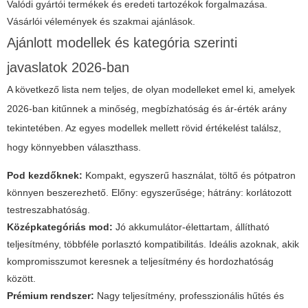
Valódi gyártói termékek és eredeti tartozékok forgalmazása.
Vásárlói vélemények és szakmai ajánlások.
Ajánlott modellek és kategória szerinti
javaslatok 2026-ban
A következő lista nem teljes, de olyan modelleket emel ki, amelyek
2026-ban kitűnnek a minőség, megbízhatóság és ár-érték arány
tekintetében. Az egyes modellek mellett rövid értékelést találsz,
hogy könnyebben választhass.
Pod kezdőknek:
Kompakt, egyszerű használat, töltő és pótpatron
könnyen beszerezhető. Előny: egyszerűsége; hátrány: korlátozott
testreszabhatóság.
Középkategóriás mod:
Jó akkumulátor-élettartam, állítható
teljesítmény, többféle porlasztó kompatibilitás. Ideális azoknak, akik
kompromisszumot keresnek a teljesítmény és hordozhatóság
között.
Prémium rendszer:
Nagy teljesítmény, professzionális hűtés és