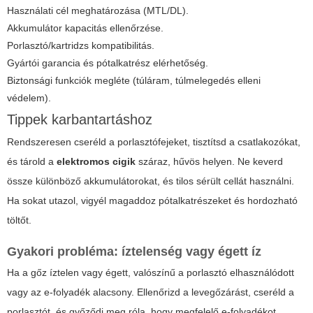
Használati cél meghatározása (MTL/DL).
Akkumulátor kapacitás ellenőrzése.
Porlasztó/kartridzs kompatibilitás.
Gyártói garancia és pótalkatrész elérhetőség.
Biztonsági funkciók megléte (túláram, túlmelegedés elleni
védelem).
Tippek karbantartáshoz
Rendszeresen cseréld a porlasztófejeket, tisztítsd a csatlakozókat,
és tárold a
elektromos cigik
száraz, hűvös helyen. Ne keverd
össze különböző akkumulátorokat, és tilos sérült cellát használni.
Ha sokat utazol, vigyél magaddoz pótalkatrészeket és hordozható
töltőt.
Gyakori probléma: íztelenség vagy égett íz
Ha a gőz íztelen vagy égett, valószínű a porlasztó elhasználódott
vagy az e-folyadék alacsony. Ellenőrizd a levegőzárást, cseréld a
porlasztót, és győződj meg róla, hogy megfelelő e-folyadékot