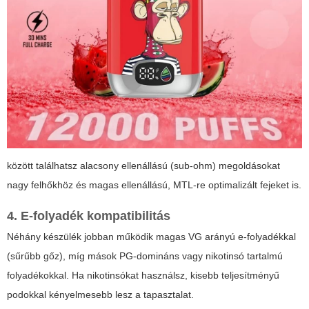
között találhatsz alacsony ellenállású (sub-ohm) megoldásokat
nagy felhőkhöz és magas ellenállású, MTL-re optimalizált fejeket is.
4. E-folyadék kompatibilitás
Néhány készülék jobban működik magas VG arányú e-folyadékkal
(sűrűbb gőz), míg mások PG-domináns vagy nikotinsó tartalmú
folyadékokkal. Ha nikotinsókat használsz, kisebb teljesítményű
podokkal kényelmesebb lesz a tapasztalat.