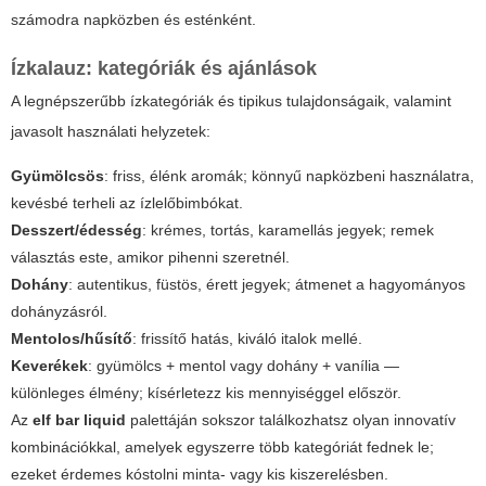
számodra napközben és esténként.
Ízkalauz: kategóriák és ajánlások
A legnépszerűbb ízkategóriák és tipikus tulajdonságaik, valamint
javasolt használati helyzetek:
Gyümölcsös
: friss, élénk aromák; könnyű napközbeni használatra,
kevésbé terheli az ízlelőbimbókat.
Desszert/édesség
: krémes, tortás, karamellás jegyek; remek
választás este, amikor pihenni szeretnél.
Dohány
: autentikus, füstös, érett jegyek; átmenet a hagyományos
dohányzásról.
Mentolos/hűsítő
: frissítő hatás, kiváló italok mellé.
Keverékek
: gyümölcs + mentol vagy dohány + vanília —
különleges élmény; kísérletezz kis mennyiséggel először.
Az
elf bar liquid
palettáján sokszor találkozhatsz olyan innovatív
kombinációkkal, amelyek egyszerre több kategóriát fednek le;
ezeket érdemes kóstolni minta- vagy kis kiszerelésben.