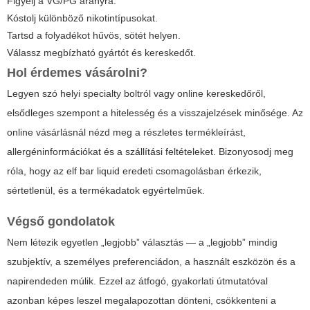
Figyelj a VG/PG arányra.
Kóstolj különböző nikotintípusokat.
Tartsd a folyadékot hűvös, sötét helyen.
Válassz megbízható gyártót és kereskedőt.
Hol érdemes vásárolni?
Legyen szó helyi specialty boltról vagy online kereskedőről,
elsődleges szempont a hitelesség és a visszajelzések minősége. Az
online vásárlásnál nézd meg a részletes termékleírást,
allergéninformációkat és a szállítási feltételeket. Bizonyosodj meg
róla, hogy az
elf bar liquid
eredeti csomagolásban érkezik,
sértetlenül, és a termékadatok egyértelműek.
Végső gondolatok
Nem létezik egyetlen „legjobb” választás — a „legjobb” mindig
szubjektív, a személyes preferenciádon, a használt eszközön és a
napirendeden múlik. Ezzel az átfogó, gyakorlati útmutatóval
azonban képes leszel megalapozottan dönteni, csökkenteni a