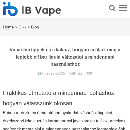
Home
>
Cikk
>
Blog
Vásárlási tippek és ízkalauz, hogyan találjuk meg a
legjobb elf bar liquid változatot a mindennapi
használathoz
Idő：2026-02-25
Kattintás：
308
Praktikus útmutató a mindennapi pótláshoz:
hogyan válasszunk okosan
Ebben a részletes útmutatóban gyakorlati vásárlási tippeket,
érzékszervi ízkalauzt és karbantartási javaslatokat találsz, amelyek
segítenek megtalálni a mindennapos használathoz legmegfelelőbb