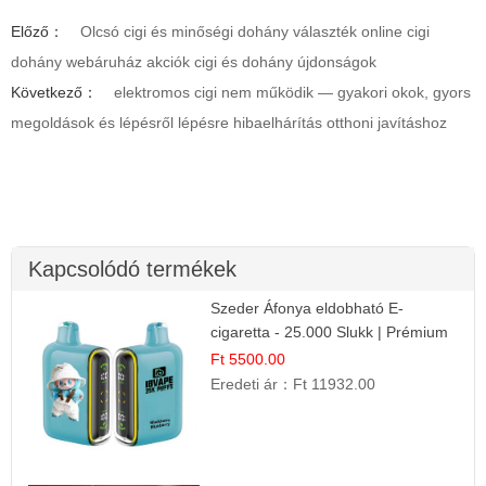
Előző：
Olcsó cigi és minőségi dohány választék online cigi
dohány webáruház akciók cigi és dohány újdonságok
Következő：
elektromos cigi nem működik — gyakori okok, gyors
megoldások és lépésről lépésre hibaelhárítás otthoni javításhoz
Kapcsolódó termékek
Szeder Áfonya eldobható E-
cigaretta - 25.000 Slukk | Prémium
Gyümölcs Íz
Ft 5500.00
Eredeti ár：
Ft 11932.00