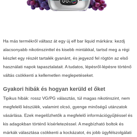
Ha más termékről váltasz át egy új
elf bar liquid
márkára: kezdj
alacsonyabb nikotinszinttel és kisebb mintákkal, tartsd meg a régi
készlet egy részét tartalék gyanánt, és jegyezd fel rögtön az első
használati napok tapasztalatait. A tudatos, lépésről-lépésre történő
váltás csökkenti a kellemetlen meglepetéseket.
Gyakori hibák és hogyan kerüld el őket
Tipikus hibák: rossz VG/PG választás, túl magas nikotinszint, nem
megfelelő készülék, valamint olcsó, gyenge minőségű utánzatok
vásárlása. Ezek megelőzhetők a megfelelő információgyűjtéssel és
kis adagokban történő kísérletezéssel. A megbízható boltok és
márkák választása csökkenti a kockázatot, és jobb ügyfélszolgálati