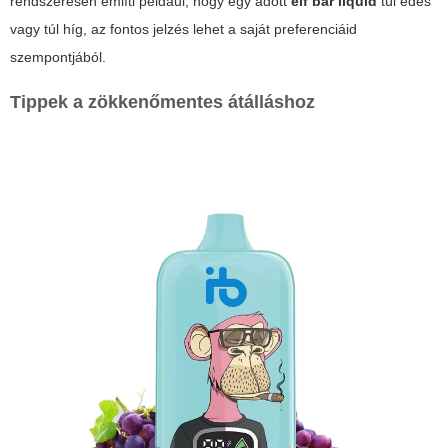
rendszeresen említi például, hogy egy adott
elf bar liquid
túl édes
vagy túl híg, az fontos jelzés lehet a saját preferenciáid
szempontjából.
Tippek a zökkenőmentes átálláshoz