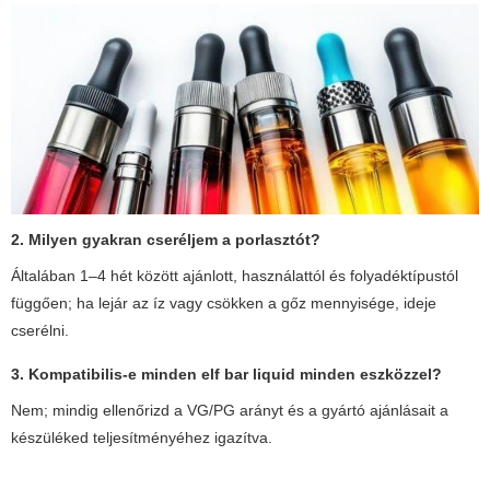
2. Milyen gyakran cseréljem a porlasztót?
Általában 1–4 hét között ajánlott, használattól és folyadéktípustól
függően; ha lejár az íz vagy csökken a gőz mennyisége, ideje
cserélni.
3. Kompatibilis-e minden
elf bar liquid
minden eszközzel?
Nem; mindig ellenőrizd a VG/PG arányt és a gyártó ajánlásait a
készüléked teljesítményéhez igazítva.