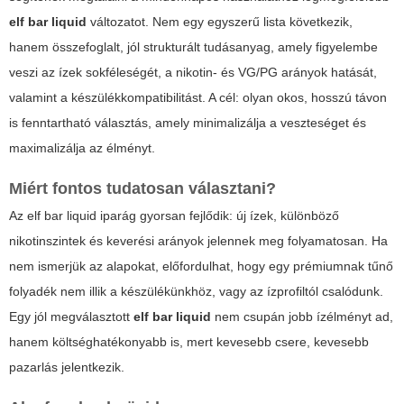
elf bar liquid
változatot. Nem egy egyszerű lista következik,
hanem összefoglalt, jól strukturált tudásanyag, amely figyelembe
veszi az ízek sokféleségét, a nikotin- és VG/PG arányok hatását,
valamint a készülékkompatibilitást. A cél: olyan okos, hosszú távon
is fenntartható választás, amely minimalizálja a veszteséget és
maximalizálja az élményt.
Miért fontos tudatosan választani?
Az
elf bar liquid
iparág gyorsan fejlődik: új ízek, különböző
nikotinszintek és keverési arányok jelennek meg folyamatosan. Ha
nem ismerjük az alapokat, előfordulhat, hogy egy prémiumnak tűnő
folyadék nem illik a készülékünkhöz, vagy az ízprofiltól csalódunk.
Egy jól megválasztott
elf bar liquid
nem csupán jobb ízélményt ad,
hanem költséghatékonyabb is, mert kevesebb csere, kevesebb
pazarlás jelentkezik.