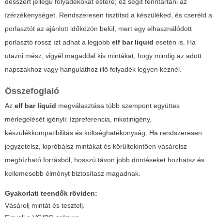
desszert jellegű folyadékokat estére; ez segít fenntartani az
ízérzékenységet. Rendszeresen tisztítsd a készüléked, és cseréld a
porlasztót az ajánlott időközön belül, mert egy elhasználódott
porlasztó rossz ízt adhat a legjobb
elf bar liquid
esetén is. Ha
utazni mész, vigyél magaddal kis mintákat, hogy mindig az adott
napszakhoz vagy hangulathoz illő folyadék legyen kéznél.
Összefoglaló
Az
elf bar liquid
megválasztása több szempont együttes
mérlegelését igényli: ízpreferencia, nikotinigény,
készülékkompatibilitás és költséghatékonyság. Ha rendszeresen
jegyzetelsz, kipróbálsz mintákat és körültekintően vásárolsz
megbízható forrásból, hosszú távon jobb döntéseket hozhatsz és
kellemesebb élményt biztosítasz magadnak.
Gyakorlati teendők röviden:
Vásárolj mintát és tesztelj.