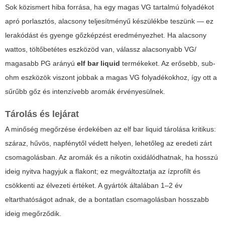
Sok közismert hiba forrása, ha egy magas VG tartalmú folyadékot
apró porlasztós, alacsony teljesítményű készülékbe teszünk — ez
lerakódást és gyenge gőzképzést eredményezhet. Ha alacsony
wattos, töltőbetétes eszközöd van, válassz alacsonyabb VG/
magasabb PG arányú
elf bar liquid
termékeket. Az erősebb, sub-
ohm eszközök viszont jobbak a magas VG folyadékokhoz, így ott a
sűrűbb gőz és intenzívebb aromák érvényesülnek.
Tárolás és lejárat
A minőség megőrzése érdekében az
elf bar liquid
tárolása kritikus:
száraz, hűvös, napfénytől védett helyen, lehetőleg az eredeti zárt
csomagolásban. Az aromák és a nikotin oxidálódhatnak, ha hosszú
ideig nyitva hagyjuk a flakont; ez megváltoztatja az ízprofilt és
csökkenti az élvezeti értéket. A gyártók általában 1–2 év
eltarthatóságot adnak, de a bontatlan csomagolásban hosszabb
ideig megőrződik.