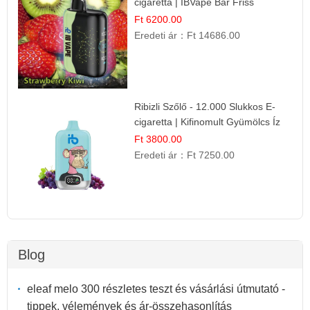
cigaretta | IBVape Bar Friss
Gyümölcs Ízek
Ft 6200.00
Eredeti ár：
Ft 14686.00
Ribizli Szőlő - 12.000 Slukkos E-
cigaretta | Kifinomult Gyümölcs Íz
Ft 3800.00
Eredeti ár：
Ft 7250.00
Blog
eleaf melo 300 részletes teszt és vásárlási útmutató -
tippek, vélemények és ár-összehasonlítás