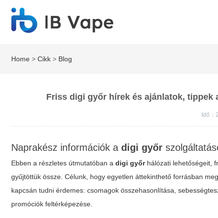
Home
>
Cikk
>
Blog
Friss digi győr hírek és ajánlatok, tippe
Idő：2
Naprakész információk a
digi győr
szolgáltatáso
Ebben a részletes útmutatóban a
digi győr
hálózati lehetőségeit, 
gyűjtöttük össze. Célunk, hogy egyetlen áttekinthető forrásban megt
kapcsán tudni érdemes: csomagok összehasonlítása, sebességtesztek
promóciók feltérképezése.