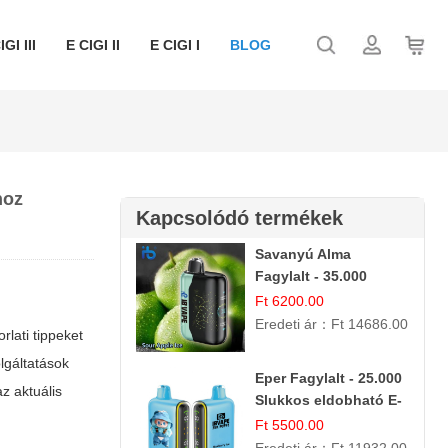
IGI III
E CIGI II
E CIGI I
BLOG
hoz
Kapcsolódó termékek
Savanyú Alma
Fagylalt - 35.000
Slukkos E-cigaretta |
Ft 6200.00
IBVape Bar
Eredeti ár：
Ft 14686.00
rlati tippeket
olgáltatások
Eper Fagylalt - 25.000
z aktuális
Slukkos eldobható E-
cigaretta | Édes
Ft 5500.00
Desszert Íz