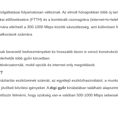
olgáltatásai folyamatosan változnak. Az elmúlt hónapokban több új ta
ikai előfizetésekre (FTTH) és a kombinált csomagokra (internet+tv+telef
számára elérhető a 300-1000 Mbps közötti sávszélesség, ami különösen f
llalkozások számára.
aznak bevezető kedvezményeket és hosszabb távon is vonzó konstrukció
 elérhetők több győri körzetben.
ra tévécsatornák, mobil opciók és internet-only megoldások.
n?
háztartás eszközeinek számát, az egyidejű eszközhasználatot, a mun
 jövőbeli bővítési igényeket. A
digi győr
kínálatában található alapszint
lőször felmérni, hogy szükség van-e valóban 500-1000 Mbps sebessé