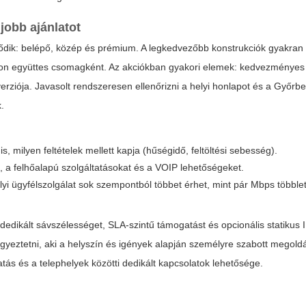
jobb ajánlatot
dik: belépő, közép és prémium. A legkedvezőbb konstrukciók gyakran
fon együttes csomagként. Az akciókban gyakori elemek: kedvezményes 
ziója. Javasolt rendszeresen ellenőrizni a helyi honlapot és a Győrbe
k.
 milyen feltételek mellett kapja (hűségidő, feltöltési sebesség).
t, a felhőalapú szolgáltatásokat és a VOIP lehetőségeket.
lyi ügyfélszolgálat sok szempontból többet érhet, mint pár Mbps többlet
dedikált sávszélességet, SLA-szintű támogatást és opcionális statikus 
egyeztetni, aki a helyszín és igények alapján személyre szabott megoldá
atás és a telephelyek közötti dedikált kapcsolatok lehetősége.