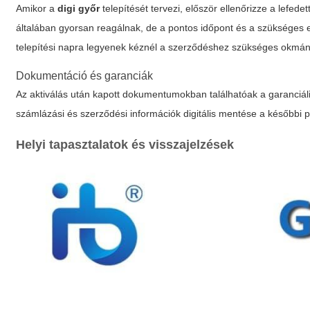
Amikor a
digi győr
telepítését tervezi, először ellenőrizze a lefede
általában gyorsan reagálnak, de a pontos időpont és a szükséges el
telepítési napra legyenek kéznél a szerződéshez szükséges okmány
Dokumentáció és garanciák
Az aktiválás után kapott dokumentumokban találhatóak a garanciális
számlázási és szerződési információk digitális mentése a későbbi 
Helyi tapasztalatok és visszajelzések