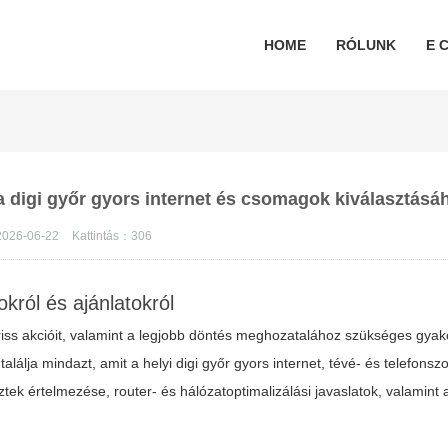
HOME
RÓLUNK
E C
k a digi győr gyors internet és csomagok kiválasztásá
026-06-22
Kattintás：
306
król és ajánlatokról
friss akcióit, valamint a legjobb döntés meghozatalához szükséges gyako
alálja mindazt, amit a helyi
digi győr
gyors internet, tévé- és telefonsz
 értelmezése, router- és hálózatoptimalizálási javaslatok, valamint a