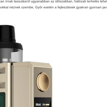
n írnak lassulásról ugyanabban az időszakban, hálózati terhelés lehet
sokkal néznek szembe; Győr esetén a fejlesztések gyakran gyorsan javí