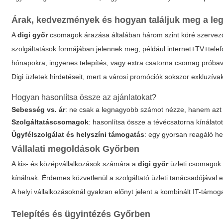
Árak, kedvezmények és hogyan találjuk meg a leg
A
digi győr
csomagok árazása általában három szint köré szervező
szolgáltatások formájában jelennek meg, például internet+TV+tele
hónapokra, ingyenes telepítés, vagy extra csatorna csomag próbaver
Digi üzletek hirdetéseit, mert a városi promóciók sokszor exkluzíva
Hogyan hasonlítsa össze az ajánlatokat?
Sebesség vs. ár
: ne csak a legnagyobb számot nézze, hanem azt is,
Szolgáltatáscsomagok
: hasonlítsa össze a tévécsatorna kínálato
Ügyfélszolgálat és helyszíni támogatás
: egy gyorsan reagáló he
Vállalati megoldások Győrben
A kis- és középvállalkozások számára a
digi győr
üzleti csomagok 
kínálnak. Érdemes közvetlenül a szolgáltató üzleti tanácsadójával 
A helyi vállalkozásoknál gyakran előnyt jelent a kombinált IT-támog
Telepítés és ügyintézés Győrben