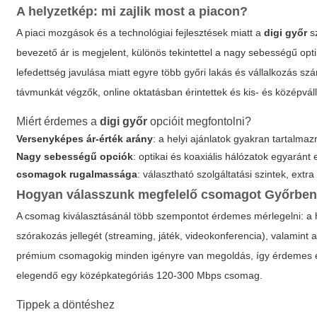
A helyzetkép: mi zajlik most a piacon?
A piaci mozgások és a technológiai fejlesztések miatt a
digi győr
sz
bevezető ár is megjelent, különös tekintettel a nagy sebességű opt
lefedettség javulása miatt egyre több győri lakás és vállalkozás 
távmunkát végzők, online oktatásban érintettek és kis- és középvá
Miért érdemes a
digi győr
opcióit megfontolni?
Versenyképes ár-érték arány
: a helyi ajánlatok gyakran tartalm
Nagy sebességű opciók
: optikai és koaxiális hálózatok egyaránt
csomagok rugalmassága
: választható szolgáltatási szintek, ext
Hogyan válasszunk megfelelő csomagot Győrbe
A csomag kiválasztásánál több szempontot érdemes mérlegelni: a 
szórakozás jellegét (streaming, játék, videokonferencia), valamint a
prémium csomagokig minden igényre van megoldás, így érdemes e
elegendő egy középkategóriás 120-300 Mbps csomag.
Tippek a döntéshez