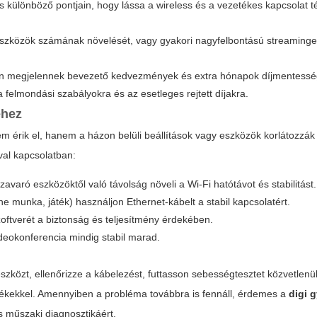
s különböző pontjain, hogy lássa a wireless és a vezetékes kapcsolat 
seszközök számának növelését, vagy gyakori nagyfelbontású streaminge
an megjelennek bevezető kedvezmények és extra hónapok díjmentessé
a felmondási szabályokra és az esetleges rejtett díjakra.
éhez
m érik el, hanem a házon belüli beállítások vagy eszközök korlátozzák
al kapcsolatban:
avaró eszközöktől való távolság növeli a Wi-Fi hatótávot és stabilitást.
ine munka, játék) használjon Ethernet-kábelt a stabil kapcsolatért.
oftverét a biztonság és teljesítmény érdekében.
videokonferencia mindig stabil marad.
 eszközt, ellenőrizze a kábelezést, futtasson sebességtesztet közvetlen
ékekkel. Amennyiben a probléma továbbra is fennáll, érdemes a
digi 
os műszaki diagnosztikáért.