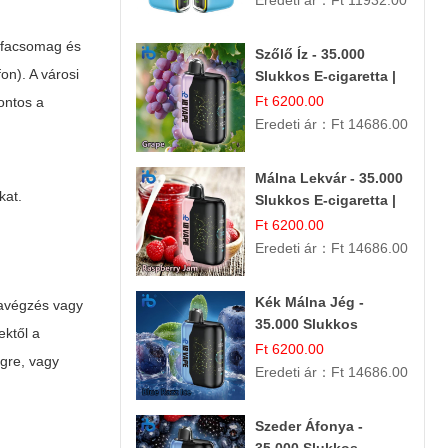
Eredeti ár：
Ft 11932.00
rifacsomag és
Szőlő Íz - 35.000
on). A városi
Slukkos E-cigaretta |
Friss Gyümölcs
Ft 6200.00
ontos a
Aroma
Eredeti ár：
Ft 14686.00
Málna Lekvár - 35.000
kat.
Slukkos E-cigaretta |
IBVape Bar Édes
Ft 6200.00
Gyümölcs Íz
Eredeti ár：
Ft 14686.00
Kék Málna Jég -
kavégzés vagy
35.000 Slukkos
ektől a
eldobható E-cigaretta
Ft 6200.00
gre, vagy
| Frissítő Ízélmény
Eredeti ár：
Ft 14686.00
Szeder Áfonya -