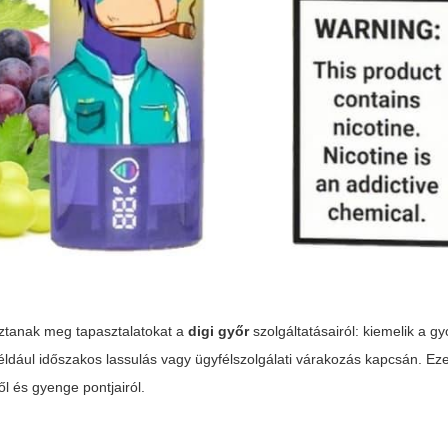
sztanak meg tapasztalatokat a
digi győr
szolgáltatásairól: kiemelik a gy
például időszakos lassulás vagy ügyfélszolgálati várakozás kapcsán. Ez
l és gyenge pontjairól.