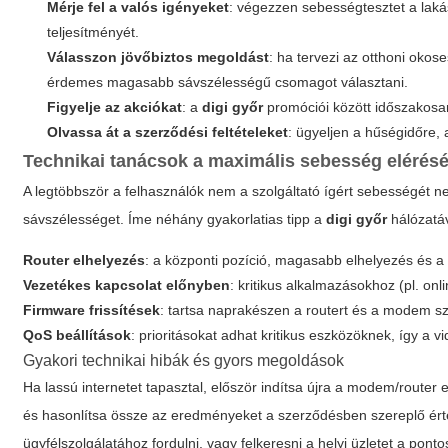
Mérje fel a valós igényeket
: végezzen sebességtesztet a laká
teljesítményét.
Válasszon jövőbiztos megoldást
: ha tervezi az otthoni oko
érdemes magasabb sávszélességű csomagot választani.
Figyelje az akciókat
: a
digi győr
promóciói között időszakos
Olvassa át a szerződési feltételeket
: ügyeljen a hűségidőre, 
Technikai tanácsok a maximális sebesség elérés
A legtöbbször a felhasználók nem a szolgáltató ígért sebességét ne
sávszélességet. Íme néhány gyakorlatias tipp a
digi győr
hálózatáv
Router elhelyezés
: a központi pozíció, magasabb elhelyezés és a z
Vezetékes kapcsolat előnyben
: kritikus alkalmazásokhoz (pl. onl
Firmware frissítések
: tartsa naprakészen a routert és a modem sz
QoS beállítások
: prioritásokat adhat kritikus eszközöknek, így a 
Gyakori technikai hibák és gyors megoldások
Ha lassú internetet tapasztal, először indítsa újra a modem/router
és hasonlítsa össze az eredményeket a szerződésben szereplő ért
ügyfélszolgálatához fordulni, vagy felkeresni a helyi üzletet a pont