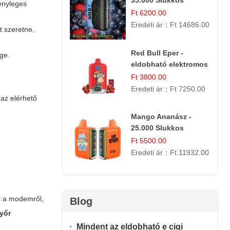
35.000 Slukkos
tényleges
Egyszer Használatos
Ft 6200.00
E-cigaretta | Prémium
Eredeti ár：
Ft 14686.00
t szeretne,
Ízélmény
Red Bull Eper -
ge.
eldobható elektromos
cigi | Energizáló
Ft 3800.00
Gyümölcs Íz
Eredeti ár：
Ft 7250.00
 az elérhető
Mango Ananász -
25.000 Slukkos
eldobható E-cigaretta
Ft 5500.00
| Trópusi Ízélmény
Eredeti ár：
Ft 11932.00
ül a modemről,
Blog
győr
Mindent az eldobható e cigi