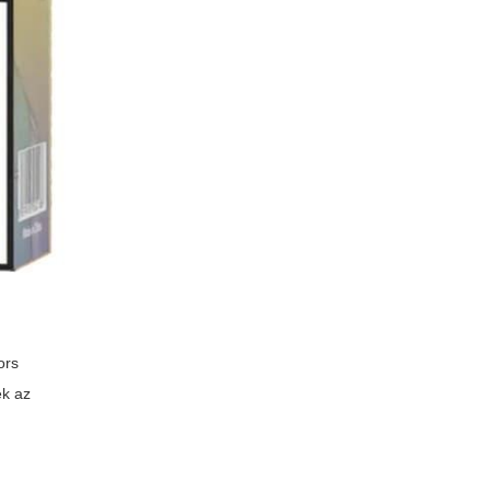
ors
ek az