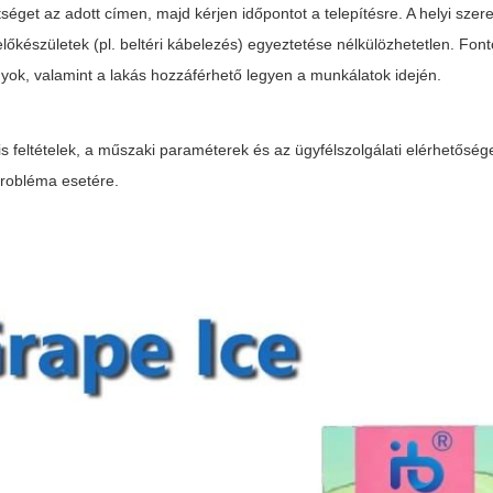
ttséget az adott címen, majd kérjen időpontot a telepítésre. A helyi szer
őkészületek (pl. beltéri kábelezés) egyeztetése nélkülözhetetlen. Fon
ok, valamint a lakás hozzáférhető legyen a munkálatok idején.
 feltételek, a műszaki paraméterek és az ügyfélszolgálati elérhetőség
probléma esetére.