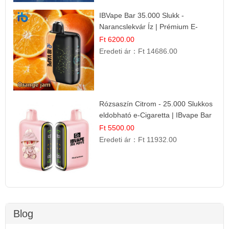
IBVape Bar 35.000 Slukk -
Narancslekvár Íz | Prémium E-
cigaretta
Ft 6200.00
Eredeti ár：
Ft 14686.00
Rózsaszín Citrom - 25.000 Slukkos
eldobható e-Cigaretta | IBvape Bar
Ft 5500.00
Eredeti ár：
Ft 11932.00
Blog