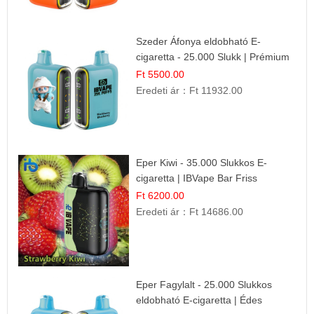
Szeder Áfonya eldobható E-
cigaretta - 25.000 Slukk | Prémium
Gyümölcs Íz
Ft 5500.00
Eredeti ár：
Ft 11932.00
Eper Kiwi - 35.000 Slukkos E-
cigaretta | IBVape Bar Friss
Gyümölcs Ízek
Ft 6200.00
Eredeti ár：
Ft 14686.00
Eper Fagylalt - 25.000 Slukkos
eldobható E-cigaretta | Édes