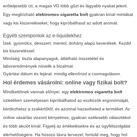
erőteljesebb ízt, a magas VG több gőzt és lágyabb nyakat jelent.
Egy megbízható
elektromos cigaretta bolt
gyakran kínál mintákat
vagy kis kiszereléseket, hogy kipróbálhasd az adott aromát.
Egyéb szempontok az e-liquidekhez
Ízek: gyümölcs, desszert, mentol, dohány alapú keverékek. Kezdd
kis kiszereléssel.
Minőség: tiszta alapanyagok, átlátható összetétel és
laboreredmények növelik a bizalmat.
Gyártási dátum és lejárat: mindig ellenőrizd a csomagoláson.
Hol érdemes vásárolni: online vagy fizikai bolt?
Mindkettőnek vannak előnyei: egy
elektromos cigaretta bolt
üzletében személyesen kipróbálhatod az eszközök ergonómiáját,
kérdezhetsz a szakértőtől, és azonnal hazaviheted a terméket. Az
online vásárlás viszont kényelmes, gyakran szélesebb választékot
és több akciót kínál. Figyelj az értékelésekre és az ügyfélszolgálat
elérhetőségére. Ha hosszú távra tervezel, fontold meg, hogy hol