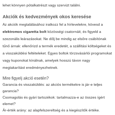
lehet könnyen pótalkatrészt vagy szervizt találni.
Akciók és kedvezmények okos keresése
Az akciók megtalálásához iratkozz fel a hírlevelekre, kövesd a
elektromos cigaretta bolt
közösségi csatornáit, és figyeld a
szezonális leárazásokat. Ne dőlj be mindig az elsőre csábítónak
tűnő árnak: ellenőrizd a termék eredetét, a szállítási költségeket és
a visszaküldési feltételeket. Egyes boltok törzsvásárlói programokat
vagy kuponokat kínálnak, amelyek hosszú távon nagy
megtakarítást eredményezhetnek.
Mire figyelj akció esetén?
Garancia és visszaküldés: az akciós termékekre is jár-e teljes
garancia?
Csomagolás és gyári tartozékok: tartalmazza-e az összes ígért
elemet?
Ár-érték arány: az alapfelszereltség és a kiegészítők értéke.