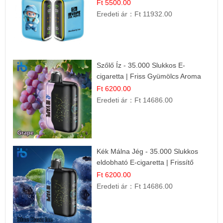
Desszert Íz
Ft 5500.00
Eredeti ár：
Ft 11932.00
Szőlő Íz - 35.000 Slukkos E-
cigaretta | Friss Gyümölcs Aroma
Ft 6200.00
Eredeti ár：
Ft 14686.00
Kék Málna Jég - 35.000 Slukkos
eldobható E-cigaretta | Frissítő
Ízélmény
Ft 6200.00
Eredeti ár：
Ft 14686.00