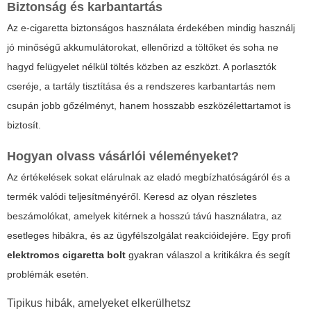
Biztonság és karbantartás
Az e-cigaretta biztonságos használata érdekében mindig használj
jó minőségű akkumulátorokat, ellenőrizd a töltőket és soha ne
hagyd felügyelet nélkül töltés közben az eszközt. A porlasztók
cseréje, a tartály tisztítása és a rendszeres karbantartás nem
csupán jobb gőzélményt, hanem hosszabb eszközélettartamot is
biztosít.
Hogyan olvass vásárlói véleményeket?
Az értékelések sokat elárulnak az eladó megbízhatóságáról és a
termék valódi teljesítményéről. Keresd az olyan részletes
beszámolókat, amelyek kitérnek a hosszú távú használatra, az
esetleges hibákra, és az ügyfélszolgálat reakcióidejére. Egy profi
elektromos cigaretta bolt
gyakran válaszol a kritikákra és segít
problémák esetén.
Tipikus hibák, amelyeket elkerülhetsz