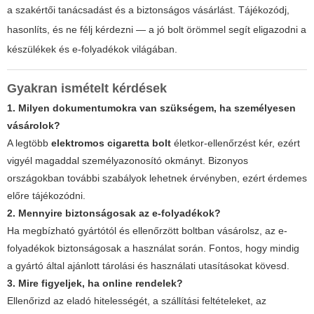
a szakértői tanácsadást és a biztonságos vásárlást. Tájékozódj,
hasonlíts, és ne félj kérdezni — a jó bolt örömmel segít eligazodni a
készülékek és e-folyadékok világában.
Gyakran ismételt kérdések
1. Milyen dokumentumokra van szükségem, ha személyesen
vásárolok?
A legtöbb
elektromos cigaretta bolt
életkor-ellenőrzést kér, ezért
vigyél magaddal személyazonosító okmányt. Bizonyos
országokban további szabályok lehetnek érvényben, ezért érdemes
előre tájékozódni.
2. Mennyire biztonságosak az e-folyadékok?
Ha megbízható gyártótól és ellenőrzött boltban vásárolsz, az e-
folyadékok biztonságosak a használat során. Fontos, hogy mindig
a gyártó által ajánlott tárolási és használati utasításokat kövesd.
3. Mire figyeljek, ha online rendelek?
Ellenőrizd az eladó hitelességét, a szállítási feltételeket, az