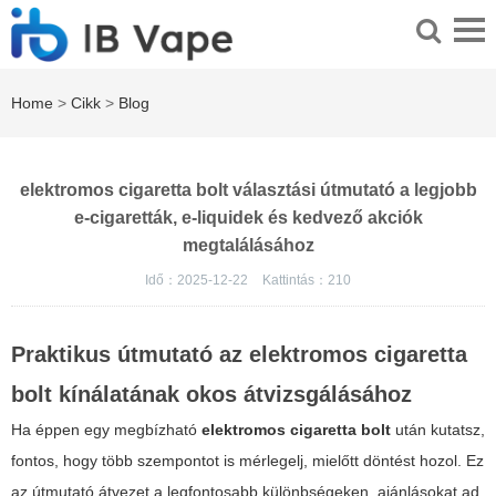
Home
>
Cikk
>
Blog
elektromos cigaretta bolt választási útmutató a legjobb
e-cigaretták, e-liquidek és kedvező akciók
megtalálásához
Idő：2025-12-22
Kattintás：
210
Praktikus útmutató az
elektromos cigaretta
bolt
kínálatának okos átvizsgálásához
Ha éppen egy megbízható
elektromos cigaretta bolt
után kutatsz,
fontos, hogy több szempontot is mérlegelj, mielőtt döntést hozol. Ez
az útmutató átvezet a legfontosabb különbségeken, ajánlásokat ad