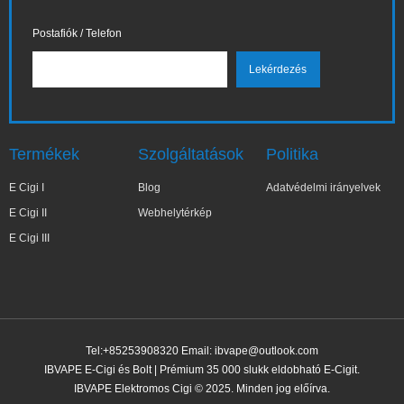
Postafiók / Telefon
Termékek
Szolgáltatások
Politika
E Cigi I
Blog
Adatvédelmi irányelvek
E Cigi II
Webhelytérkép
E Cigi III
Tel:+85253908320 Email:
ibvape@outlook.com
IBVAPE E-Cigi és Bolt | Prémium 35 000 slukk eldobható E-Cigit.
IBVAPE Elektromos Cigi © 2025. Minden jog előírva.
✕
Zo***ia