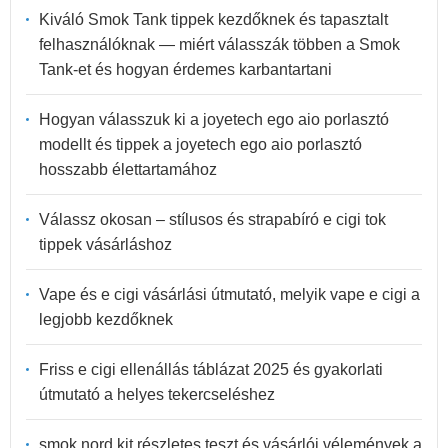
Kiváló Smok Tank tippek kezdőknek és tapasztalt
felhasználóknak — miért válasszák többen a Smok
Tank-et és hogyan érdemes karbantartani
Hogyan válasszuk ki a joyetech ego aio porlasztó
modellt és tippek a joyetech ego aio porlasztó
hosszabb élettartamához
Válassz okosan – stílusos és strapabíró e cigi tok
tippek vásárláshoz
Vape és e cigi vásárlási útmutató, melyik vape e cigi a
legjobb kezdőknek
Friss e cigi ellenállás táblázat 2025 és gyakorlati
útmutató a helyes tekercseléshez
smok nord kit részletes teszt és vásárlói vélemények a