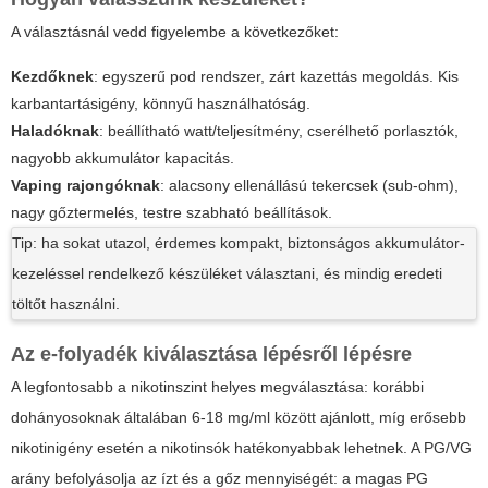
A választásnál vedd figyelembe a következőket:
Kezdőknek
: egyszerű pod rendszer, zárt kazettás megoldás. Kis
karbantartásigény, könnyű használhatóság.
Haladóknak
: beállítható watt/teljesítmény, cserélhető porlasztók,
nagyobb akkumulátor kapacitás.
Vaping rajongóknak
: alacsony ellenállású tekercsek (sub-ohm),
nagy gőztermelés, testre szabható beállítások.
Tip: ha sokat utazol, érdemes kompakt, biztonságos akkumulátor-
kezeléssel rendelkező készüléket választani, és mindig eredeti
töltőt használni.
Az e-folyadék kiválasztása lépésről lépésre
A legfontosabb a nikotinszint helyes megválasztása: korábbi
dohányosoknak általában 6-18 mg/ml között ajánlott, míg erősebb
nikotinigény esetén a nikotinsók hatékonyabbak lehetnek. A PG/VG
arány befolyásolja az ízt és a gőz mennyiségét: a magas PG