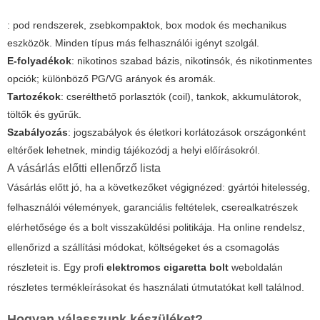
: pod rendszerek, zsebkompaktok, box modok és mechanikus
eszközök. Minden típus más felhasználói igényt szolgál.
E-folyadékok
: nikotinos szabad bázis, nikotinsók, és nikotinmentes
opciók; különböző PG/VG arányok és aromák.
Tartozékok
: cserélthető porlasztók (coil), tankok, akkumulátorok,
töltők és gyűrűk.
Szabályozás
: jogszabályok és életkori korlátozások országonként
eltérőek lehetnek, mindig tájékozódj a helyi előírásokról.
A vásárlás előtti ellenőrző lista
Vásárlás előtt jó, ha a következőket végignézed: gyártói hitelesség,
felhasználói vélemények, garanciális feltételek, cserealkatrészek
elérhetősége és a bolt visszaküldési politikája. Ha online rendelsz,
ellenőrizd a szállítási módokat, költségeket és a csomagolás
részleteit is. Egy profi
elektromos cigaretta bolt
weboldalán
részletes termékleírásokat és használati útmutatókat kell találnod.
Hogyan válasszunk készüléket?