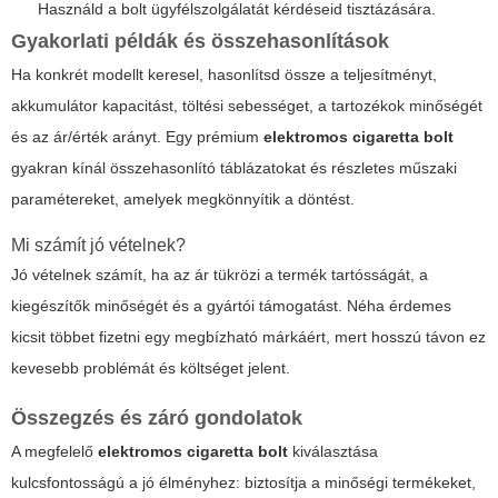
Használd a bolt ügyfélszolgálatát kérdéseid tisztázására.
Gyakorlati példák és összehasonlítások
Ha konkrét modellt keresel, hasonlítsd össze a teljesítményt,
akkumulátor kapacitást, töltési sebességet, a tartozékok minőségét
és az ár/érték arányt. Egy prémium
elektromos cigaretta bolt
gyakran kínál összehasonlító táblázatokat és részletes műszaki
paramétereket, amelyek megkönnyítik a döntést.
Mi számít jó vételnek?
Jó vételnek számít, ha az ár tükrözi a termék tartósságát, a
kiegészítők minőségét és a gyártói támogatást. Néha érdemes
kicsit többet fizetni egy megbízható márkáért, mert hosszú távon ez
kevesebb problémát és költséget jelent.
Összegzés és záró gondolatok
A megfelelő
elektromos cigaretta bolt
kiválasztása
kulcsfontosságú a jó élményhez: biztosítja a minőségi termékeket,