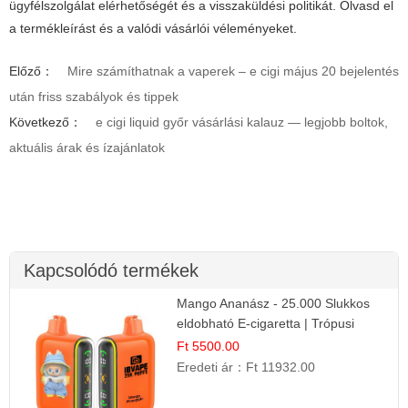
ügyfélszolgálat elérhetőségét és a visszaküldési politikát. Olvasd el
a termékleírást és a valódi vásárlói véleményeket.
Előző：
Mire számíthatnak a vaperek – e cigi május 20 bejelentés
után friss szabályok és tippek
Következő：
e cigi liquid győr vásárlási kalauz — legjobb boltok,
aktuális árak és ízajánlatok
Kapcsolódó termékek
Mango Ananász - 25.000 Slukkos
eldobható E-cigaretta | Trópusi
Ízélmény
Ft 5500.00
Eredeti ár：
Ft 11932.00