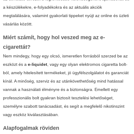
a készülékekre, e-folyadékokra és az aktuális akciók
megtalálására, valamint gyakorlati tippeket nyújt az online és üzleti
vásárlás között.
Miért számít, hogy hol veszed meg az e-
cigarettát?
Nem mindegy, hogy egy olcsó, ismeretlen forrásból szerzed be az
eszközt és a
e-liquidet
, vagy egy olyan
elektromos cigaretta bolt
-
ból, amely hitelesített termékeket, jó ügyfélszolgálatot és garanciát
kínál. A minőség, szerviz és az utánkövethetőség mind hatással
vannak a használati élményre és a biztonságra. Emellett egy
professzionális bolt gyakran biztosít tesztelési lehetőséget,
személyre szabott tanácsadást, és segít a megfelelő nikotinszint
vagy eszköz kiválasztásában.
Alapfogalmak röviden