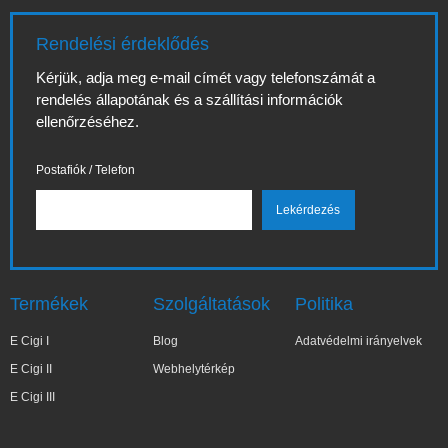
Rendelési érdeklődés
Kérjük, adja meg e-mail címét vagy telefonszámát a
rendelés állapotának és a szállítási információk
ellenőrzéséhez.
Postafiók / Telefon
Termékek
Szolgáltatások
Politika
E Cigi I
Blog
Adatvédelmi irányelvek
E Cigi II
Webhelytérkép
E Cigi III