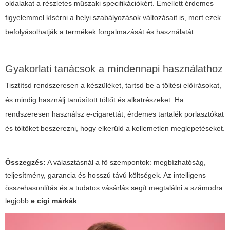
oldalakat a részletes műszaki specifikációkért. Emellett érdemes
figyelemmel kísérni a helyi szabályozások változásait is, mert ezek
befolyásolhatják a termékek forgalmazását és használatát.
Gyakorlati tanácsok a mindennapi használathoz
Tisztítsd rendszeresen a készüléket, tartsd be a töltési előírásokat,
és mindig használj tanúsított töltőt és alkatrészeket. Ha
rendszeresen használsz e-cigarettát, érdemes tartalék porlasztókat
és töltőket beszerezni, hogy elkerüld a kellemetlen meglepetéseket.
Összegzés:
A választásnál a fő szempontok: megbízhatóság,
teljesítmény, garancia és hosszú távú költségek. Az intelligens
összehasonlítás és a tudatos vásárlás segít megtalálni a számodra
legjobb
e cigi márkák