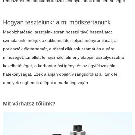
rendszerek és moduláris készülékek nyújtanak több lehetőséget.
Hogyan tesztelünk: a mi módszertanunk
Megbízhatósági tesztjeink során hosszú távú használatot
szimulálunk, mérjük az akkumulátor teljesítményromlását, a
porlasztók élettartamát, a töltési ciklusok számát és a pára
minőségét. Emellett felhasználói élmény alapján osztályozzuk a
kezelhetőséget, a karbantartási igényt és az ügyfélszolgálat
hatékonyságát. Ezek alapján objektív rangsorokat állítunk fel,
amelyek segítenek átlépni a marketing zaján.
Mit várhatsz tőlünk?