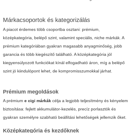
Márkacsoportok és kategorizálás
A piacot érdemes több csoportba osztani: prémium,
középkategória, belépő szint, valamint speciális, niche márkák. A
prémium kategóriában gyakran magasabb anyagminőség, jobb
garancia és több kiegészítő található. A középkategória jól
kiegyensúlyozott funkciókat kínál elfogadható áron, míg a belépő
szint jó kiindulópont lehet, de kompromisszumokkal járhat.
Prémium megoldások
A prémium
e cigi márkák
célja a legjobb teljesítmény és kényelem
biztosítása: fejlett akkumulátor-kezelés, precíz porlasztók és
gyakran személyre szabható beállítási lehetőségek jellemzik őket.
Középkategória és kezdőknek