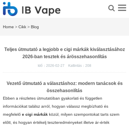
Home
>
Cikk
>
Blog
Teljes útmutató a legjobb e cigi márkák kiválasztásához
2026-ban tesztek és árösszehasonlítás
Idő：2026-02-27
Kattintás：
208
Vezető útmutató a választáshoz: modern tanácsok és
összehasonlítás
Ebben a részletes útmutatóban gyakorlati és független
információkat találsz arról, hogyan válassz megbízható és
megfelelő
e cigi márkák
közül, milyen szempontokat tarts szem
előtt, és hogyan értékelj teszteredményeket illetve ár-érték