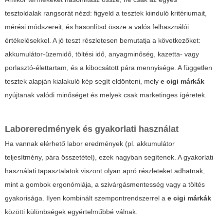
tesztoldalak rangsorát nézd: figyeld a tesztek kiinduló kritériumait,
mérési módszereit, és hasonlítsd össze a valós felhasználói
értékelésekkel. A jó teszt részletesen bemutatja a következőket:
akkumulátor-üzemidő, töltési idő, anyagminőség, kazetta- vagy
porlasztó-élettartam, és a kibocsátott pára mennyisége. A független
tesztek alapján kialakuló kép segít eldönteni, mely
e cigi márkák
nyújtanak valódi minőséget és melyek csak marketinges ígéretek.
Laboreredmények és gyakorlati használat
Ha vannak elérhető labor eredmények (pl. akkumulátor
teljesítmény, pára összetétel), ezek nagyban segítenek. A gyakorlati
használati tapasztalatok viszont olyan apró részleteket adhatnak,
mint a gombok ergonómiája, a szivárgásmentesség vagy a töltés
gyakorisága. Ilyen kombinált szempontrendszerrel a
e cigi márkák
közötti különbségek egyértelműbbé válnak.