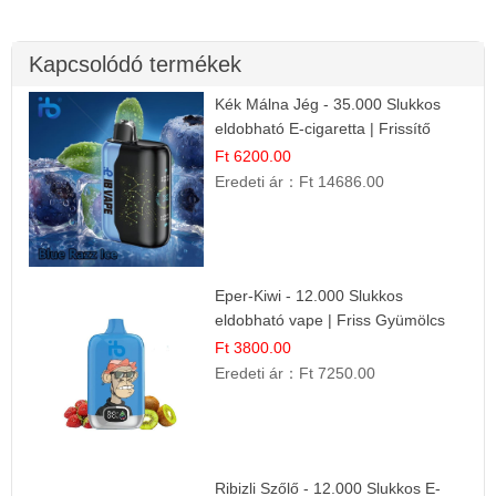
Kapcsolódó termékek
Kék Málna Jég - 35.000 Slukkos
eldobható E-cigaretta | Frissítő
Ízélmény
Ft 6200.00
Eredeti ár：
Ft 14686.00
Eper-Kiwi - 12.000 Slukkos
eldobható vape | Friss Gyümölcs
Kombináció
Ft 3800.00
Eredeti ár：
Ft 7250.00
Ribizli Szőlő - 12.000 Slukkos E-