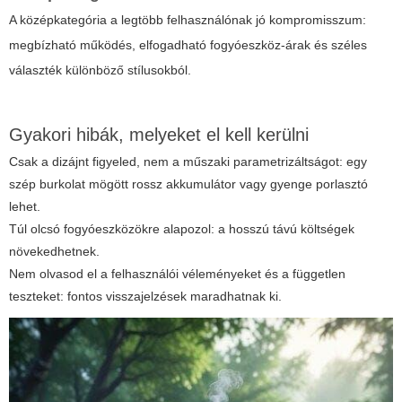
A középkategória a legtöbb felhasználónak jó kompromisszum:
megbízható működés, elfogadható fogyóeszköz-árak és széles
választék különböző stílusokból.
Gyakori hibák, melyeket el kell kerülni
Csak a dizájnt figyeled, nem a műszaki parametrizáltságot: egy
szép burkolat mögött rossz akkumulátor vagy gyenge porlasztó
lehet.
Túl olcsó fogyóeszközökre alapozol: a hosszú távú költségek
növekedhetnek.
Nem olvasod el a felhasználói véleményeket és a független
teszteket: fontos visszajelzések maradhatnak ki.