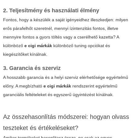
2. Teljesítmény és használati élmény
Fontos, hogy a készülék a saját igényeidhez illeszkedjen: milyen
erős párafelhőt szeretnél, mennyi ízintenzitás fontos, illetve
mennyire fontos a gyors töltés vagy a cserélhető kazetta? A
különböző
e cigi márkák
különböző tuning opciókat és
kiegészítőket kínálnak.
3. Garancia és szerviz
A hosszabb garancia és a helyi szerviz elérhetősége egyértelmű
előny. A megbízható
e cigi márkák
rendszerint egyértelmű
garanciális feltételeket és egyszerű ügyintézést kínálnak.
Az összehasonlítás módszerei: hogyan olvass
teszteket és értékeléseket?
Amikor termékeket hasonlítasz össze, ne csak az egyes