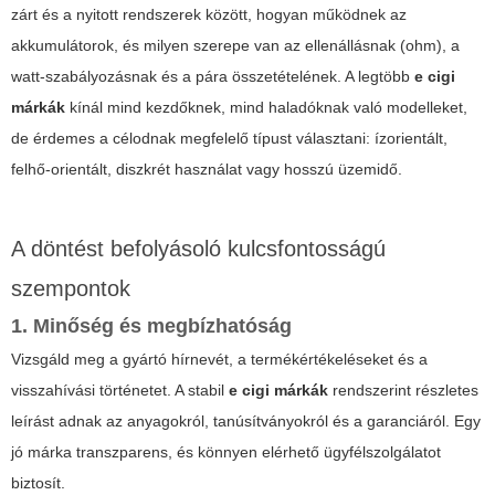
zárt és a nyitott rendszerek között, hogyan működnek az
akkumulátorok, és milyen szerepe van az ellenállásnak (ohm), a
watt-szabályozásnak és a pára összetételének. A legtöbb
e cigi
márkák
kínál mind kezdőknek, mind haladóknak való modelleket,
de érdemes a célodnak megfelelő típust választani: ízorientált,
felhő-orientált, diszkrét használat vagy hosszú üzemidő.
A döntést befolyásoló kulcsfontosságú
szempontok
1. Minőség és megbízhatóság
Vizsgáld meg a gyártó hírnevét, a termékértékeléseket és a
visszahívási történetet. A stabil
e cigi márkák
rendszerint részletes
leírást adnak az anyagokról, tanúsítványokról és a garanciáról. Egy
jó márka transzparens, és könnyen elérhető ügyfélszolgálatot
biztosít.