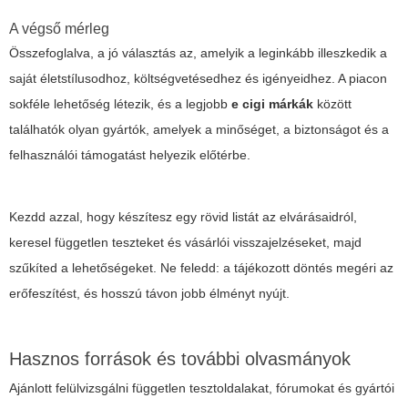
A végső mérleg
Összefoglalva, a jó választás az, amelyik a leginkább illeszkedik a
saját életstílusodhoz, költségvetésedhez és igényeidhez. A piacon
sokféle lehetőség létezik, és a legjobb
e cigi márkák
között
találhatók olyan gyártók, amelyek a minőséget, a biztonságot és a
felhasználói támogatást helyezik előtérbe.
Kezdd azzal, hogy készítesz egy rövid listát az elvárásaidról,
keresel független teszteket és vásárlói visszajelzéseket, majd
szűkíted a lehetőségeket. Ne feledd: a tájékozott döntés megéri az
erőfeszítést, és hosszú távon jobb élményt nyújt.
Hasznos források és további olvasmányok
Ajánlott felülvizsgálni független tesztoldalakat, fórumokat és gyártói