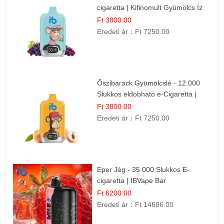
cigaretta | Kifinomult Gyümölcs Íz
Ft 3800.00
Eredeti ár：
Ft 7250.00
Őszibarack Gyümölcslé - 12.000
Slukkos eldobható e-Cigaretta |
Friss Gyümölcs Íz
Ft 3800.00
Eredeti ár：
Ft 7250.00
Eper Jég - 35.000 Slukkos E-
cigaretta | IBVape Bar
Ft 6200.00
Eredeti ár：
Ft 14686.00