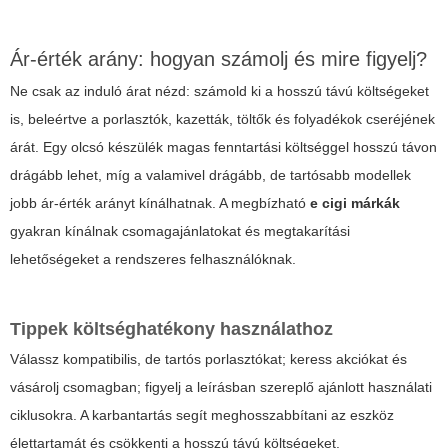
Ár-érték arány: hogyan számolj és mire figyelj?
Ne csak az induló árat nézd: számold ki a hosszú távú költségeket
is, beleértve a porlasztók, kazetták, töltők és folyadékok cseréjének
árát. Egy olcsó készülék magas fenntartási költséggel hosszú távon
drágább lehet, míg a valamivel drágább, de tartósabb modellek
jobb ár-érték arányt kínálhatnak. A megbízható
e cigi márkák
gyakran kínálnak csomagajánlatokat és megtakarítási
lehetőségeket a rendszeres felhasználóknak.
Tippek költséghatékony használathoz
Válassz kompatibilis, de tartós porlasztókat; keress akciókat és
vásárolj csomagban; figyelj a leírásban szereplő ajánlott használati
ciklusokra. A karbantartás segít meghosszabbítani az eszköz
élettartamát és csökkenti a hosszú távú költségeket.