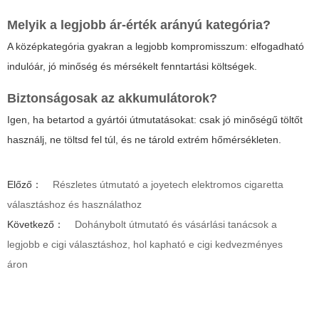
Melyik a legjobb ár-érték arányú kategória?
A középkategória gyakran a legjobb kompromisszum: elfogadható
indulóár, jó minőség és mérsékelt fenntartási költségek.
Biztonságosak az akkumulátorok?
Igen, ha betartod a gyártói útmutatásokat: csak jó minőségű töltőt
használj, ne töltsd fel túl, és ne tárold extrém hőmérsékleten.
Előző：
Részletes útmutató a joyetech elektromos cigaretta
választáshoz és használathoz
Következő：
Dohánybolt útmutató és vásárlási tanácsok a
legjobb e cigi választáshoz, hol kapható e cigi kedvezményes
áron