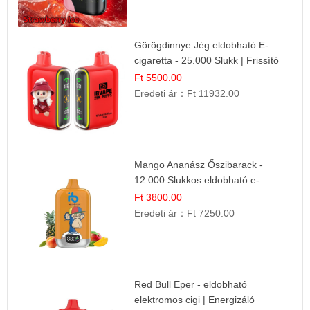
Görögdinnye Jég eldobható E-
cigaretta - 25.000 Slukk | Frissítő
Nyári Íz
Ft 5500.00
Eredeti ár：
Ft 11932.00
Mango Ananász Őszibarack -
12.000 Slukkos eldobható e-
Cigaretta
Ft 3800.00
Eredeti ár：
Ft 7250.00
Red Bull Eper - eldobható
elektromos cigi | Energizáló