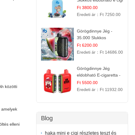
Slukkos eldobható e cigi
| Frissítő Bogyós Íz
Ft 3800.00
Eredeti ár：
Ft 7250.00
Görögdinnye Jég -
35.000 Slukkos
eldobható vape |
Ft 6200.00
IBVape Bar Frissítő
Eredeti ár：
Ft 14686.00
Nyári Íz
Görögdinnye Jég
eldobható E-cigaretta -
25.000 Slukk | Frissítő
Ft 5500.00
h közötti
Nyári Íz
Eredeti ár：
Ft 11932.00
, amelyek
Blog
tés elleni
haka mini e cigi részletes teszt és