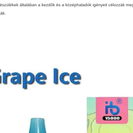
észülékek általában a kezdők és a középhaladók igényeit célozzák me
ják.