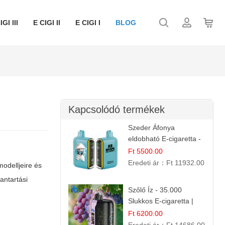
IGI III
E CIGI II
E CIGI I
BLOG
Kapcsolódó termékek
Szeder Áfonya
eldobható E-cigaretta -
25.000 Slukk | Prémium
Ft 5500.00
Gyümölcs Íz
Eredeti ár：
Ft 11932.00
odelljeire és
antartási
Szőlő Íz - 35.000
Slukkos E-cigaretta |
Friss Gyümölcs Aroma
Ft 6200.00