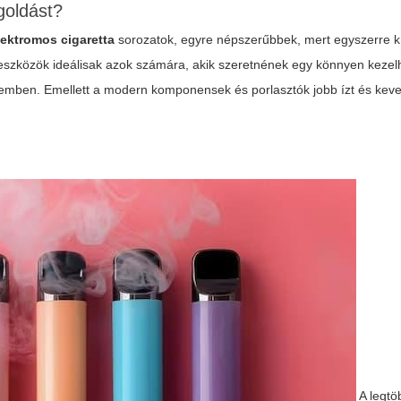
goldást?
lektromos cigaretta
sorozatok, egyre népszerűbbek, mert egyszerre k
 eszközök ideálisak azok számára, akik szeretnének egy könnyen kezel
zemben. Emellett a modern komponensek és porlasztók jobb ízt és kev
A legtö