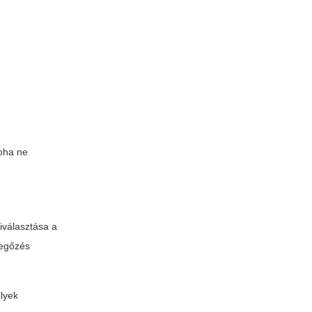
soha ne
kiválasztása a
vegőzés
elyek