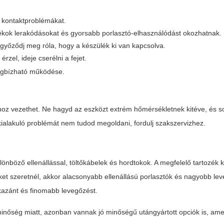
a kontaktproblémákat.
dékok lerakódásokat és gyorsabb porlasztó-elhasználódást okozhatnak.
 győződj meg róla, hogy a készülék ki van kapcsolva.
rzel, ideje cserélni a fejet.
egbízható működése.
áshoz vezethet. Ne hagyd az eszközt extrém hőmérsékletnek kitéve, és 
 kialakuló problémát nem tudod megoldani, fordulj szakszervizhez.
lönböző ellenállással, töltőkábelek és hordtokok. A megfelelő tartozék 
őket szeretnél, akkor alacsonyabb ellenállású porlasztók és nagyobb le
kazánt és finomabb levegőzést.
 minőség miatt, azonban vannak jó minőségű utángyártott opciók is, am