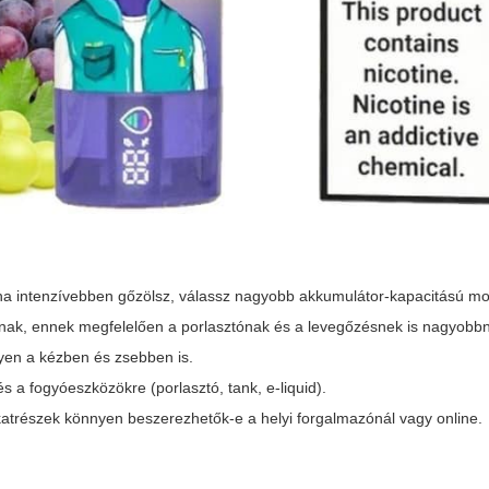
 ha intenzívebben gőzölsz, válassz nagyobb akkumulátor-kapacitású mod
nak, ennek megfelelően a porlasztónak és a levegőzésnek is nagyobbna
yen a kézben és zsebben is.
 a fogyóeszközökre (porlasztó, tank, e‑liquid).
lkatrészek könnyen beszerezhetők-e a helyi forgalmazónál vagy online.