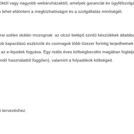
adóktól vagy nagyobb webáruházaktól, amelyek garanciát és ügyfélszolgá
án lehet eldönteni a megbízhatóságot és a szolgáltatás minőségét.
rai széles skálán mozognak: az olcsó belépő szintű készülékek általáb
obb kapacitású eszközök és csomagok több tízezer forintig terjedhetnek
s az e-liquidek fogyása. Egy reális éves költségbecslés magában foglal
endő használattól függően), valamint a folyadékok költségeit.
yi tervezéshez.