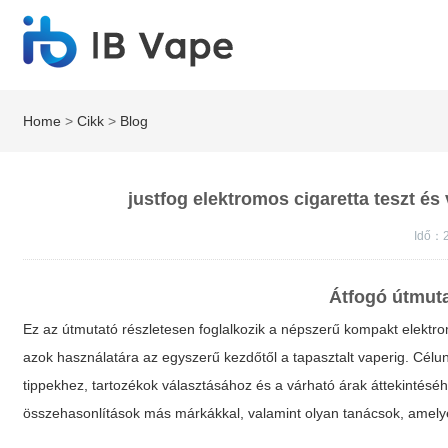
Home
>
Cikk
>
Blog
justfog elektromos cigaretta teszt és
Idő：
Átfogó útmut
Ez az útmutató részletesen foglalkozik a népszerű kompakt elektrom
azok használatára az egyszerű kezdőtől a tapasztalt vaperig. Célun
tippekhez, tartozékok választásához és a várható árak áttekintésé
összehasonlítások más márkákkal, valamint olyan tanácsok, amelye