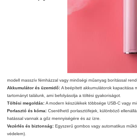
modell masszív fémházzal vagy minőségi műanyag borítással rendel
Akkumulátor és üzemidő:
A beépített akkumulátorok kapacitása m
tartományt találunk, ami befolyásolja a töltési gyakoriságot.
Töltési megoldás:
A modern készülékek többsége USB-C vagy micr
Porlasztó és kóma:
Cserélhető porlasztófejek, különböző ellenál
hatással vannak a gőz mennyiségére és az ízre.
Vezérlés és biztonság:
Egyszerű gombos vagy automatikus működtet
védelem).