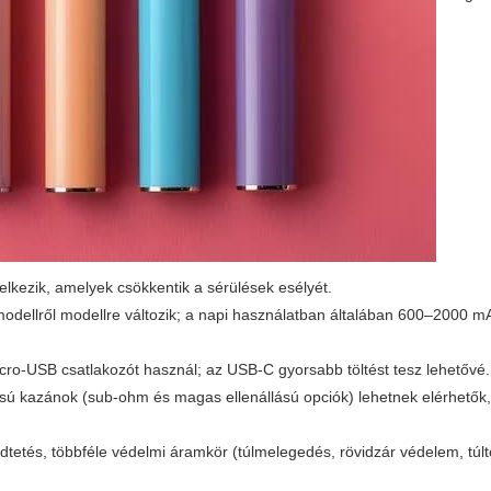
kezik, amelyek csökkentik a sérülések esélyét.
odellről modellre változik; a napi használatban általában 600–2000 mA
o-USB csatlakozót használ; az USB-C gyorsabb töltést tesz lehetővé.
lású kazánok (sub-ohm és magas ellenállású opciók) lehetnek elérhetők
és, többféle védelmi áramkör (túlmelegedés, rövidzár védelem, túltöl