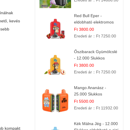
Eredeti ár：
Ft 14686.00
ínálnak
Red Bull Eper -
hető, kevés
eldobható elektromos
cigi | Energizáló
esebb
Ft 3800.00
Gyümölcs Íz
Eredeti ár：
Ft 7250.00
Őszibarack Gyümölcslé
- 12.000 Slukkos
eldobható e-Cigaretta |
Ft 3800.00
Friss Gyümölcs Íz
Eredeti ár：
Ft 7250.00
Mango Ananász -
25.000 Slukkos
eldobható E-cigaretta |
Ft 5500.00
Trópusi Ízélmény
Eredeti ár：
Ft 11932.00
Kék Málna Jég - 12.000
bb kompakt