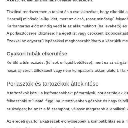
A készülék élettartamának növelése érdekében:
Tisztítsd rendszeresen a tankot és a csatlakozókat, hogy elkerüld 
Használj minőségi e-liquidet, mert az olcsó, rossz minőségű folya
Karbantartás előtt mindig vedd le az akkumulátort (ha levehető) és
A porlasztócsere időzítése: ha égett ízt vagy csökkent ízkibocsátást é
Ezekkel az egyszerű lépésekkel meghosszabbítható a készülék m
Gyakori hibák elkerülése
Kerüld a túlmezőzést (túl sok e-liquid betöltése), mert ez szivárg
használj sérült töltőkábelt vagy nem kompatibilis akkumulátort. Ha
Porlasztók és tartozékok áttekintése
A tartozékok közül a legfontosabbak: póttartályok, porlasztófejek kü
felhasználó stílusától függ: ha intenzívebben gőzölsz és nagy felh
szükséges; ha az íz a fő szempont, válassz magasabb ellenállású 
Az eredeti gyártói alkatrészek előnyösebbek a kompatibilitás és a