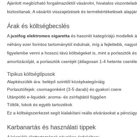
Ajánlott megbízható forgalmazóktól vásárolni, hivatalos viszontel
biztosítanak. A vásárlói visszajelzések és termékértékelések alapj
Árak és költségbecslés
A
justfog elektromos cigaretta
és hasonló kategóriájú modellek á
néhány ezer forintos tartománytól indulnak, míg a fejlettebb, nagy
figyelembe venni a hosszú távú költségeket is, mint a porlasztók é
amortizációját, a porlasztók cseréjét (átlagosan 1-4 hetente cserél
Tipikus költségtípusok
Alapkészülék ára: belépő szinttől középkategóriáig
Porlasztófejek: csomagonként (3-5 darab) és gyakori csere
Utánpótló e-liquidek: aroma- és zsírfajtától függően
Töltők, tokok és egyéb tartozékok
Ez a költségszerkezet segít kialakítani reális elvárásokat a pénzüg
Karbanartás és használati tippek