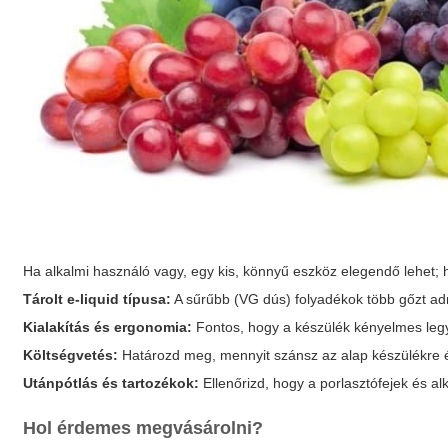
Ha alkalmi használó vagy, egy kis, könnyű eszköz elegendő lehet;
Tárolt e‑liquid típusa:
A sűrűbb (VG dús) folyadékok több gőzt ad
Kialakítás és ergonomia:
Fontos, hogy a készülék kényelmes leg
Költségvetés:
Határozd meg, mennyit szánsz az alap készülékre és
Utánpótlás és tartozékok:
Ellenőrizd, hogy a porlasztófejek és a
Hol érdemes megvásárolni?