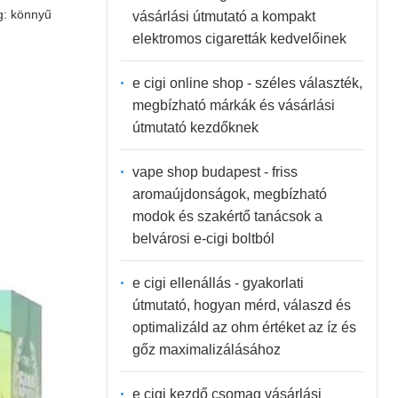
g: könnyű
vásárlási útmutató a kompakt
elektromos cigaretták kedvelőinek
e cigi online shop - széles választék,
megbízható márkák és vásárlási
útmutató kezdőknek
vape shop budapest - friss
aromaújdonságok, megbízható
modok és szakértő tanácsok a
belvárosi e-cigi boltból
e cigi ellenállás - gyakorlati
útmutató, hogyan mérd, válaszd és
optimalizáld az ohm értéket az íz és
gőz maximalizálásához
e cigi kezdő csomag vásárlási