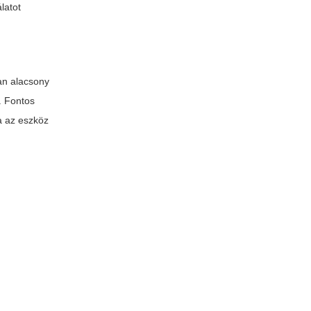
latot
an alacsony
. Fontos
ja az eszköz