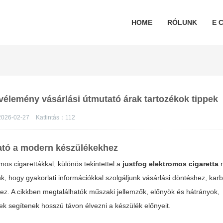
HOME
RÓLUNK
E C
 vélemény vásárlási útmutató árak tartozékok tippek
2026-02-27
Kattintás：
112
ató a modern készülékekhez
os cigarettákkal, különös tekintettel a
justfog elektromos cigaretta
m
k, hogy gyakorlati információkkal szolgáljunk vásárlási döntéshez, karb
hez. A cikkben megtalálhatók műszaki jellemzők, előnyök és hátrányok,
k segítenek hosszú távon élvezni a készülék előnyeit.