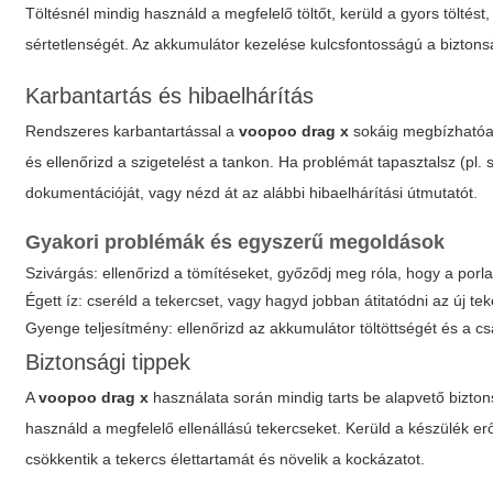
Töltésnél mindig használd a megfelelő töltőt, kerüld a gyors töltést
sértetlenségét. Az akkumulátor kezelése kulcsfontosságú a bizton
Karbantartás és hibaelhárítás
Rendszeres karbantartással a
voopoo drag x
sokáig megbízhatóan 
és ellenőrizd a szigetelést a tankon. Ha problémát tapasztalsz (pl. 
dokumentációját, vagy nézd át az alábbi hibaelhárítási útmutatót.
Gyakori problémák és egyszerű megoldások
Szivárgás: ellenőrizd a tömítéseket, győződj meg róla, hogy a por
Égett íz: cseréld a tekercset, vagy hagyd jobban átitatódni az új tek
Gyenge teljesítmény: ellenőrizd az akkumulátor töltöttségét és a cs
Biztonsági tippek
A
voopoo drag x
használata során mindig tarts be alapvető biztons
használd a megfelelő ellenállású tekercseket. Kerüld a készülék er
csökkentik a tekercs élettartamát és növelik a kockázatot.