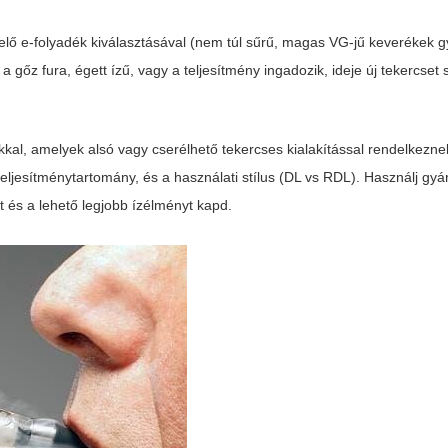
elelő e-folyadék kiválasztásával (nem túl sűrű, magas VG-jű keverékek
a gőz fura, égett ízű, vagy a teljesítmény ingadozik, ideje új tekercset s
kal, amelyek alsó vagy cserélhető tekercses kialakítással rendelkeznek
t teljesítménytartomány, és a használati stílus (DL vs RDL). Használj gyá
t és a lehető legjobb ízélményt kapd.