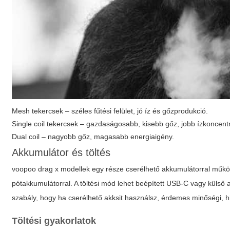
Mesh tekercsek – széles fűtési felület, jó íz és gőzprodukció.
Single coil tekercsek – gazdaságosabb, kisebb gőz, jobb ízkoncent
Dual coil – nagyobb gőz, magasabb energiaigény.
Akkumulátor és töltés
voopoo drag x
modellek egy része cserélhető akkumulátorral működik
pótakkumulátorral. A töltési mód lehet beépített USB-C vagy külső a
szabály, hogy ha cserélhető akksit használsz, érdemes minőségi, hi
Töltési gyakorlatok