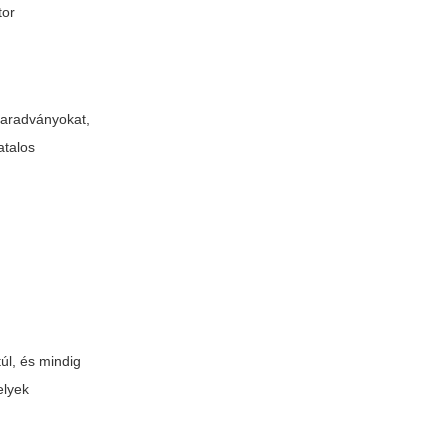
tor
maradványokat,
atalos
úl, és mindig
elyek