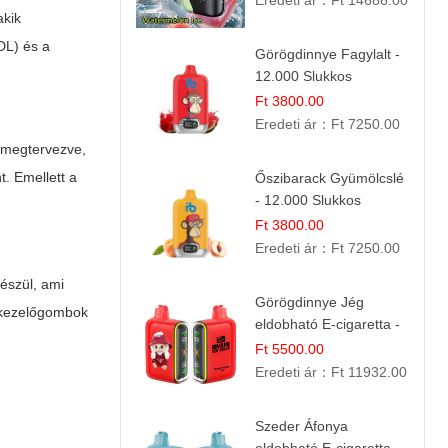
Eredeti ár：
Ft 14686.00
akik
Nyári Íz
(DL) és a
Görögdinnye Fagylalt -
12.000 Slukkos
eldobható e-Cigaretta
Ft 3800.00
Eredeti ár：
Ft 7250.00
t megtervezve,
. Emellett a
Őszibarack Gyümölcslé
- 12.000 Slukkos
eldobható e-Cigaretta |
Ft 3800.00
Friss Gyümölcs Íz
Eredeti ár：
Ft 7250.00
észül, ami
Görögdinnye Jég
a kezelőgombok
eldobható E-cigaretta -
25.000 Slukk | Frissítő
Ft 5500.00
Nyári Íz
Eredeti ár：
Ft 11932.00
Szeder Áfonya