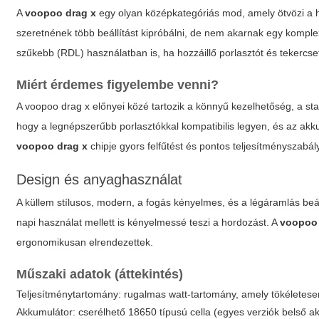
A
voopoo drag x
egy olyan középkategóriás mod, amely ötvözi a h
szeretnének több beállítást kipróbálni, de nem akarnak egy komplex
szűkebb (RDL) használatban is, ha hozzáillő porlasztót és tekercse
Miért érdemes figyelembe venni?
A
voopoo drag x
előnyei közé tartozik a könnyű kezelhetőség, a sta
hogy a legnépszerűbb porlasztókkal kompatibilis legyen, és az akk
voopoo drag x
chipje gyors felfűtést és pontos teljesítményszabály
Design és anyaghasználat
A küllem stílusos, modern, a fogás kényelmes, és a légáramlás beá
napi használat mellett is kényelmessé teszi a hordozást. A
voopoo 
ergonomikusan elrendezettek.
Műszaki adatok (áttekintés)
Teljesítménytartomány: rugalmas watt-tartomány, amely tökélete
Akkumulátor: cserélhető 18650 típusú cella (egyes verziók belső ak