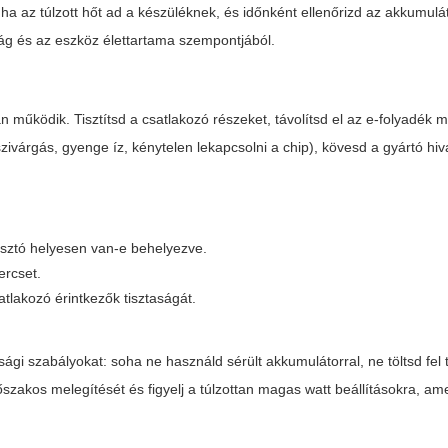
, ha az túlzott hőt ad a készüléknek, és időnként ellenőrizd az akkumulá
ság és az eszköz élettartama szempontjából.
működik. Tisztítsd a csatlakozó részeket, távolítsd el az e-folyadék 
szivárgás, gyenge íz, kénytelen lekapcsolni a chip), kövesd a gyártó hiv
lasztó helyesen van-e behelyezve.
ercset.
atlakozó érintkezők tisztaságát.
ági szabályokat: soha ne használd sérült akkumulátorral, ne töltsd fel t
őszakos melegítését és figyelj a túlzottan magas watt beállításokra, am