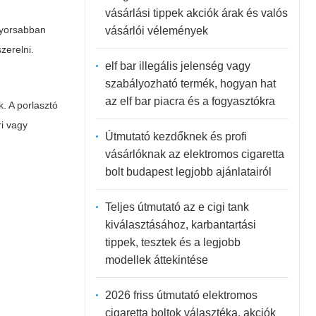
vásárlási tippek akciók árak és valós
 gyorsabban
vásárlói vélemények
zerelni.
elf bar illegális jelenség vagy
szabályozható termék, hogyan hat
az elf bar piacra és a fogyasztókra
. A porlasztó
ri vagy
Útmutató kezdőknek és profi
vásárlóknak az elektromos cigaretta
bolt budapest legjobb ajánlatairól
Teljes útmutató az e cigi tank
kiválasztásához, karbantartási
tippek, tesztek és a legjobb
modellek áttekintése
2026 friss útmutató elektromos
cigaretta boltok választéka, akciók