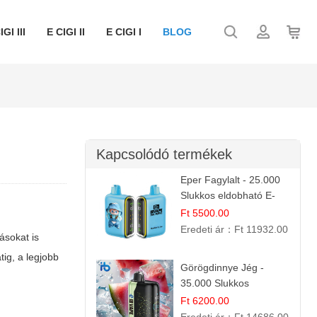
IGI III
E CIGI II
E CIGI I
BLOG
Kapcsolódó termékek
Eper Fagylalt - 25.000
Slukkos eldobható E-
cigaretta | Édes
Ft 5500.00
Desszert Íz
Eredeti ár：
Ft 11932.00
ásokat is
tig, a legjobb
Görögdinnye Jég -
35.000 Slukkos
eldobható vape |
Ft 6200.00
IBVape Bar Frissítő