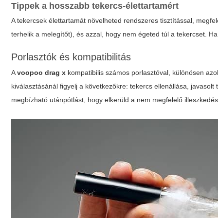
Tippek a hosszabb tekercs-élettartamért
A tekercsek élettartamát növelheted rendszeres tisztítással, megf
terhelik a melegítőt), és azzal, hogy nem égeted túl a tekercset. Ha 
Porlasztók és kompatibilitás
A
voopoo drag x
kompatibilis számos porlasztóval, különösen azok
kiválasztásánál figyelj a következőkre: tekercs ellenállása, javasol
megbízható utánpótlást, hogy elkerüld a nem megfelelő illeszkedés