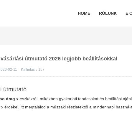
HOME
RÓLUNK
E C
 vásárlási útmutató 2026 legjobb beállításokkal
2026-02-11
Kattintás：
157
ti útmutató
oo drag x
eszközről, miközben gyakorlati tanácsokat és beállítási ajánl
 x
érdekel, itt megtalálod a műszaki részletektől a mindennapi használa