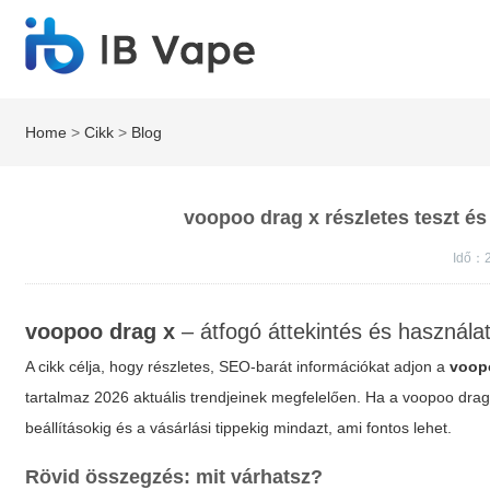
Home
>
Cikk
>
Blog
voopoo drag x részletes teszt és
Idő：
voopoo drag x
– átfogó áttekintés és használa
A cikk célja, hogy részletes, SEO-barát információkat adjon a
voop
tartalmaz 2026 aktuális trendjeinek megfelelően. Ha a
voopoo drag
beállításokig és a vásárlási tippekig mindazt, ami fontos lehet.
Rövid összegzés: mit várhatsz?