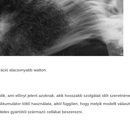
ráció alacsonyabb watton.
, ami előnyt jelent azoknak, akik hosszabb szolgálati időt szeretnének
kkumulátor-töltő használata, attól függően, hogy melyik modellt válasz
teles gyártótól származó cellákat beszerezni.