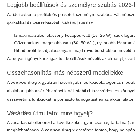
Legjobb beállítások és személyre szabás 2026
Az idei évben a profilok és presetek személyre szabása vált népsz
görbékkel és wattszintekkel. Néhány javaslat:
Ízmaximalizálás: alacsony-közepes watt (15–25 W), szűk légára
Gőzcentrikus: magasabb watt (30–50 W+), nyitottabb légáraml
Hibrid profil: kezdj alacsonyan, majd rövid burst-okban növeld a
Az egyéni igényekhez igazított beállítások növelik az élményt, ezé
Összehasonlítás más népszerű modellekkel
A
voopoo drag x
gyakran hasonlítják más középkategóriás modulo
általában jobb ár-érték arányt kínál, stabil chip-vezérlést és kön
összevetni a funkciókat, a porlasztó támogatást és az akkumulátor 
Vásárlási útmutató: mire figyelj?
A vásárlásnál ellenőrizd a következőket: gyári csomag tartalma (tart
megbízhatósága. A
voopoo drag x
esetében fontos, hogy ne spóro