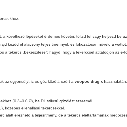
kercsekhez.
, a következő lépéseket érdemes követni: töltsd fel vagy helyezd be a
l, majd kezdd el alacsony teljesítménnyel, és fokozatosan növeld a watto
s a tekercs „bekészítése”: hagyd, hogy a tekerccsel átitatódjon az e-fo
k az egyensúlyt íz és gőz között, ezért a
voopoo drag x
használatáná
ekhez (0.3–0.6 Ω), ha DL stílusú gőzölést szeretnél.
, közepes ellenállású tekercsekkel.
rc alatt érezhető a teljesítmény, de a tekercs élettartamának megőrz