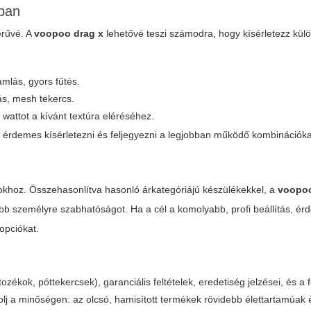
-ban
erűvé. A
voopoo drag x
lehetővé teszi számodra, hogy kísérletezz külö
mlás, gyors fűtés.
ás, mesh tekercs.
 wattot a kívánt textúra eléréséhez.
rt érdemes kísérletezni és feljegyezni a legjobban működő kombinációka
khoz. Összehasonlítva hasonló árkategóriájú készülékekkel, a
voopoo
nyebb személyre szabhatóságot. Ha a cél a komolyabb, profi beállítás, é
opciókat.
ozékok, póttekercsek), garanciális feltételek, eredetiség jelzései, és a
lj a minőségen: az olcsó, hamisított termékek rövidebb élettartamúak 