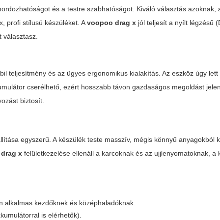
ordozhatóságot és a testre szabhatóságot. Kiváló választás azoknak, 
, profi stílusú készüléket. A
voopoo drag x
jól teljesít a nyílt légzésű 
t választasz.
bil teljesítmény és az ügyes ergonomikus kialakítás. Az eszköz úgy let
umulátor cserélhető, ezért hosszabb távon gazdaságos megoldást jelent
ozást biztosít.
llítása egyszerű. A készülék teste masszív, mégis könnyű anyagokból k
drag x
felületkezelése ellenáll a karcoknak és az ujjlenyomatoknak, 
sen alkalmas kezdőknek és középhaladóknak.
kumulátorral is elérhetők).