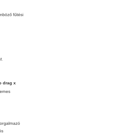
nböző fűtési
t.
 drag x
rdemes
 forgalmazó
és