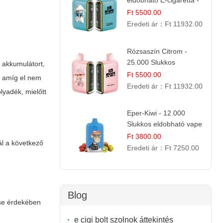
eldobható E-cigaretta -
25.000 Slukk | Prémium
Ft 5500.00
Gyümölcs Íz
Eredeti ár：
Ft 11932.00
Rózsaszín Citrom -
25.000 Slukkos
z akkumulátort,
eldobható e-Cigaretta |
Ft 5500.00
t, amíg el nem
IBvape Bar
Eredeti ár：
Ft 11932.00
lyadék, mielőtt
Eper-Kiwi - 12.000
Slukkos eldobható vape
| Friss Gyümölcs
Ft 3800.00
l a következő
Kombináció
Eredeti ár：
Ft 7250.00
Blog
ése érdekében
e cigi bolt szolnok áttekintés