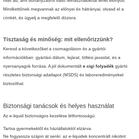
hitet ad, ami dohányzásról váltó felhasználóknál lehet előnyös.
Mindkettőnek megvannak az előnyei és hátrányai; olvasd el a
címkét, és ügyelj a megfelelő dózisra.
Tisztaság és minőség: mit ellenőrizzünk?
Keresd a következőket a csomagoláson és a gyártói
információkban: gyártási dátum, lejárat, töltési javaslat, és a
nyersanyagok forrása. A jól dokumentált
e cigi folyadék
gyártó
részletes biztonsági adatlapot (MSDS) és laboreredményeket
biztosíthat.
Biztonsági tanácsok és helyes használat
Az e-liquid biztonságos kezelése létfontosságú:
Tartsa gyermekektől és háziállatoktól elzárva.
Ne fogyassza szájon át senki: az e-liquidek koncentrált nikotint