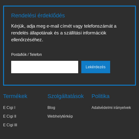
Rendelési érdeklődés
Kérjük, adja meg e-mail címét vagy telefonszámát a
rendelés állapotának és a szállítási információk
ellenőrzéséhez.
Postafiók / Telefon
Termékek
Szolgáltatások
Politika
E Cigi I
Blog
Adatvédelmi irányelvek
E Cigi II
Webhelytérkép
E Cigi III