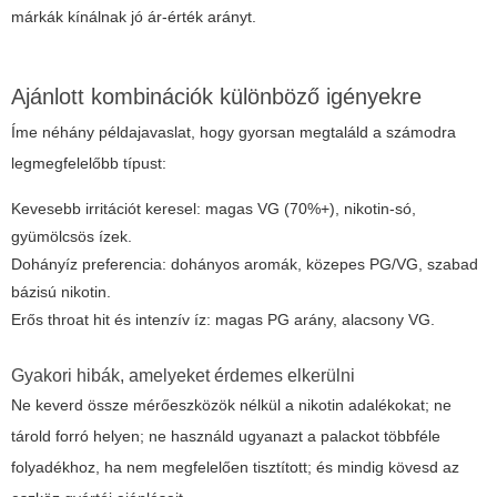
márkák kínálnak jó ár-érték arányt.
Ajánlott kombinációk különböző igényekre
Íme néhány példajavaslat, hogy gyorsan megtaláld a számodra
legmegfelelőbb típust:
Kevesebb irritációt keresel: magas VG (70%+), nikotin-só,
gyümölcsös ízek.
Dohányíz preferencia: dohányos aromák, közepes PG/VG, szabad
bázisú nikotin.
Erős throat hit és intenzív íz: magas PG arány, alacsony VG.
Gyakori hibák, amelyeket érdemes elkerülni
Ne keverd össze mérőeszközök nélkül a nikotin adalékokat; ne
tárold forró helyen; ne használd ugyanazt a palackot többféle
folyadékhoz, ha nem megfelelően tisztított; és mindig kövesd az