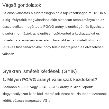
Végső gondolatok
Az okos választás a tudatosságon és a tájékozottságon múlik. Ha a
e cigi folyadék
megvásárlása előtt alaposan áttanulmányozod az
összetevőket, megérted a PG/VG arány jelentőségét, és figyelsz a
gyártói információkra, jelentősen csökkented a kockázatokat és
növeled a személyes élvezetet. Használd ezt a bővített útmutatót
2026-as friss tanácsokkal, hogy felelősségteljesen és élvezetesen
válassz.
Gyakran ismételt kérdések (GYIK)
1. Milyen PG/VG arányt válasszak kezdőként?
Általában a 50/50 vagy 60/40 VG/PG arány jó kiindulópont:
kiegyensúlyozott íz és köd, mérsékelt throat hit. Ha többet szeretnél
ködöt, válassz magasabb VG-t.