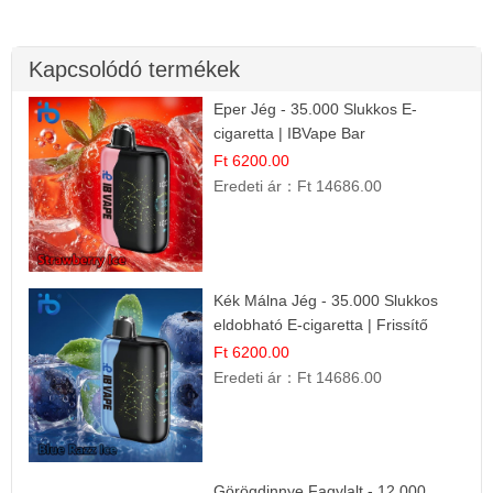
Kapcsolódó termékek
Eper Jég - 35.000 Slukkos E-
cigaretta | IBVape Bar
Ft 6200.00
Eredeti ár：
Ft 14686.00
Kék Málna Jég - 35.000 Slukkos
eldobható E-cigaretta | Frissítő
Ízélmény
Ft 6200.00
Eredeti ár：
Ft 14686.00
Görögdinnye Fagylalt - 12.000