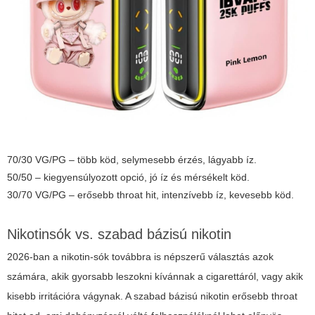
70/30 VG/PG – több köd, selymesebb érzés, lágyabb íz.
50/50 – kiegyensúlyozott opció, jó íz és mérsékelt köd.
30/70 VG/PG – erősebb throat hit, intenzívebb íz, kevesebb köd.
Nikotinsók vs. szabad bázisú nikotin
2026-ban a nikotin-sók továbbra is népszerű választás azok
számára, akik gyorsabb leszokni kívánnak a cigarettáról, vagy akik
kisebb irritációra vágynak. A szabad bázisú nikotin erősebb throat