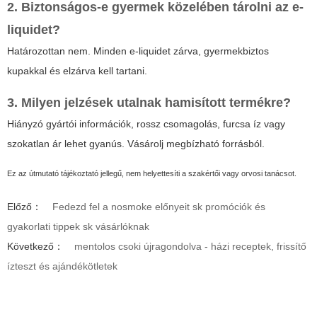
2. Biztonságos-e gyermek közelében tárolni az e-
liquidet?
Határozottan nem. Minden e-liquidet zárva, gyermekbiztos
kupakkal és elzárva kell tartani.
3. Milyen jelzések utalnak hamisított termékre?
Hiányzó gyártói információk, rossz csomagolás, furcsa íz vagy
szokatlan ár lehet gyanús. Vásárolj megbízható forrásból.
Ez az útmutató tájékoztató jellegű, nem helyettesíti a szakértői vagy orvosi tanácsot.
Előző：
Fedezd fel a nosmoke előnyeit sk promóciók és
gyakorlati tippek sk vásárlóknak
Következő：
mentolos csoki újragondolva - házi receptek, frissítő
ízteszt és ajándékötletek