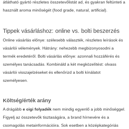
átlátható gyártó részletes összetevőlistát ad, és gyakran feltünteti a
használt aroma minőségét (food grade, natural, artificial).
Tippek vásárláshoz: online vs. bolti beszerzés
Online vásárlás előnye: szélesebb választék, részletes leírások és
vásárlói vélemények. Hátrány: nehezebb megbizonyosodni a
termék eredetéről. Bolti vásárlás előnye: azonnali hozzáférés és
személyes tanácsadás. Kombináld a két megközelítést: olvass
vásárlói visszajelzéseket és ellenőrizd a bolti kínálatot
személyesen.
Költség/érték arány
A drágább
e cigi folyadék
nem mindig egyenlő a jobb minőséggel.
Figyelj az összetevők tisztaságára, a brand hírnevére és a
csomagolás metainformációira. Sok esetben a középkategóriás