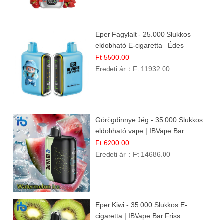
Eper Fagylalt - 25.000 Slukkos
eldobható E-cigaretta | Édes
Desszert Íz
Ft 5500.00
Eredeti ár：
Ft 11932.00
Görögdinnye Jég - 35.000 Slukkos
eldobható vape | IBVape Bar
Frissítő Nyári Íz
Ft 6200.00
Eredeti ár：
Ft 14686.00
Eper Kiwi - 35.000 Slukkos E-
cigaretta | IBVape Bar Friss