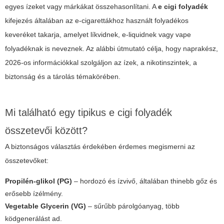
egyes ízeket vagy márkákat összehasonlítani. A
e cigi folyadék
kifejezés általában az e-cigarettákhoz használt folyadékos
keveréket takarja, amelyet líkvidnek, e-liquidnek vagy vape
folyadéknak is neveznek. Az alábbi útmutató célja, hogy naprakész,
2026-os információkkal szolgáljon az ízek, a nikotinszintek, a
biztonság és a tárolás témakörében.
Mi található egy tipikus e cigi folyadék
összetevői között?
A biztonságos választás érdekében érdemes megismerni az
összetevőket:
Propilén-glikol (PG)
– hordozó és ízvivő, általában thinebb gőz és
erősebb ízélmény.
Vegetable Glycerin (VG)
– sűrűbb párolgóanyag, több
ködgenerálást ad.