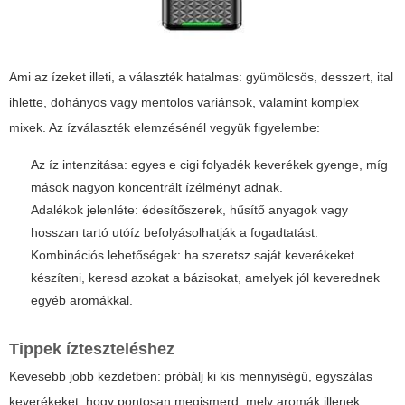
Ami az ízeket illeti, a választék hatalmas: gyümölcsös, desszert, ital
ihlette, dohányos vagy mentolos variánsok, valamint komplex
mixek. Az ízválaszték elemzésénél vegyük figyelembe:
Az íz intenzitása: egyes
e cigi folyadék
keverékek gyenge, míg
mások nagyon koncentrált ízélményt adnak.
Adalékok jelenléte: édesítőszerek, hűsítő anyagok vagy
hosszan tartó utóíz befolyásolhatják a fogadtatást.
Kombinációs lehetőségek: ha szeretsz saját keverékeket
készíteni, keresd azokat a bázisokat, amelyek jól keverednek
egyéb aromákkal.
Tippek ízteszteléshez
Kevesebb jobb kezdetben: próbálj ki kis mennyiségű, egyszálas
keverékeket, hogy pontosan megismerd, mely aromák illenek