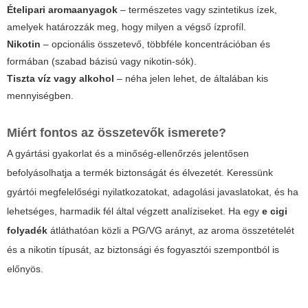
Ételipari aromaanyagok
– természetes vagy szintetikus ízek,
amelyek határozzák meg, hogy milyen a végső ízprofíl.
Nikotin
– opcionális összetevő, többféle koncentrációban és
formában (szabad bázisú vagy nikotin-sók).
Tiszta víz vagy alkohol
– néha jelen lehet, de általában kis
mennyiségben.
Miért fontos az összetevők ismerete?
A gyártási gyakorlat és a minőség-ellenőrzés jelentősen
befolyásolhatja a termék biztonságát és élvezetét. Keressünk
gyártói megfelelőségi nyilatkozatokat, adagolási javaslatokat, és ha
lehetséges, harmadik fél által végzett analíziseket. Ha egy
e cigi
folyadék
átláthatóan közli a PG/VG arányt, az aroma összetételét
és a nikotin típusát, az biztonsági és fogyasztói szempontból is
előnyös.