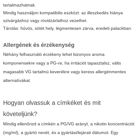
tartalmazhatnak.
Mindig használjon kompatibilis eszközt: az illeszkedés hiánya
szivárgáshoz vagy rövidzárlathoz vezethet.
Tárolás: hűvös, sötét hely, légmentesen zárva, eredeti palackban.
Allergének és érzékenység
Néhány felhasználó érzékeny lehet bizonyos aroma
komponensekre vagy a PG-re; ha irritációt tapasztalsz, válts
magasabb VG tartalmú keverékre vagy keress allergénmentes
alternatívákat.
Hogyan olvassuk a címkéket és mit
követeljünk?
Mindig ellenőrizd a címkén a PG/VG arányt, a nikotin koncentrációt
(mg/ml), a gyártó nevét, és a gyártási/lejárati dátumot. Egy