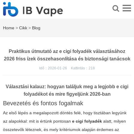
Home
>
Cikk
>
Blog
Praktikus útmutató az e cigi folyadék választásához
2026 friss ízek összehasonlítása és biztonsági tanácsok
Idő：2026-01-26
Kattintás：
218
Választási kalauz: hogyan találjuk meg a legjobb e cigi
folyadékot és mire figyeljünk 2026-ban
Bevezetés és fontos fogalmak
Az első lépés a megalapozott döntés felé, hogy tisztában legyünk
az alapokkal: mit is értünk pontosan
e cigi folyadék
alatt, milyen
összetevők léteznek, és mely kritériumok alapján érdemes az