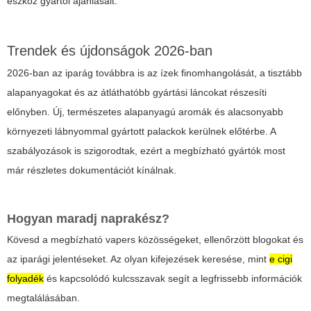
eszköz gyártói ajánlásait.
Trendek és újdonságok 2026-ban
2026-ban az iparág továbbra is az ízek finomhangolását, a tisztább
alapanyagokat és az átláthatóbb gyártási láncokat részesíti
előnyben. Új, természetes alapanyagú aromák és alacsonyabb
környezeti lábnyommal gyártott palackok kerülnek előtérbe. A
szabályozások is szigorodtak, ezért a megbízható gyártók most
már részletes dokumentációt kínálnak.
Hogyan maradj naprakész?
Kövesd a megbízható vapers közösségeket, ellenőrzött blogokat és
az iparági jelentéseket. Az olyan kifejezések keresése, mint
e cigi
folyadék
és kapcsolódó kulcsszavak segít a legfrissebb információk
megtalálásában.