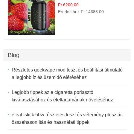
Gyümölcs Ízek
Ft 6200.00
Eredeti ár：
Ft 14686.00
Blog
Részletes geekvape mod teszt és beállítási útmutató
a legjobb íz és üzemidő eléréséhez
Legjobb tippek az e cigaretta porlasztó
kiválasztásához és élettartamának növeléséhez
eleaf istick 50w részletes teszt és vélemény plusz ár-
összehasonlítás és használati tippek