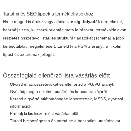
Tartalmi és SEO tippek a termékleírásokhoz
Ha te magad is árulsz vagy ajánlasz
e cigi folyadék
termékeket,
használj tiszta, kulcsszó-orientált meta leírásokat, termékoldalakon
részletes összetevő listát, és strukturált adatokat (schema) a jobb
keresőtalálati megjelenésért. Emeld ki a PG/VG arányt, a nikotin
típust és az aromák jellegét.
Összefoglaló ellenőrző lista vásárlás előtt
Olvasd el az összetevőket és ellenőrizd a PG/VG arányt.
Győződj meg a nikotin típusáról és koncentrációjáról.
Keresd a gyártó átláthatóságát: labortesztek, MSDS, gyártási
információk.
Próbálj ki kis kiszerelést vásárlás előtt.
Tárold biztonságosan és tartsd be a használati utasításokat.