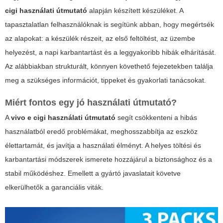
cigi használati útmutató
alapján készített készüléket. A
tapasztalatlan felhasználóknak is segítünk abban, hogy megértsék
az alapokat: a készülék részeit, az első feltöltést, az üzembe
helyezést, a napi karbantartást és a leggyakoribb hibák elhárítását.
Az alábbiakban strukturált, könnyen követhető fejezetekben találja
meg a szükséges információt, tippeket és gyakorlati tanácsokat.
Miért fontos egy jó használati útmutató?
A
vivo e cigi használati útmutató
segít csökkenteni a hibás
használatból eredő problémákat, meghosszabbítja az eszköz
élettartamát, és javítja a használati élményt. A helyes töltési és
karbantartási módszerek ismerete hozzájárul a biztonsághoz és a
stabil működéshez. Emellett a gyártó javaslatait követve
elkerülhetők a garanciális viták.