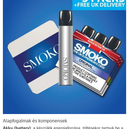
Alapfogalmak és komponensek
Akku (battery)
: a készülék energiaforrása, töltésekor tartsuk be a