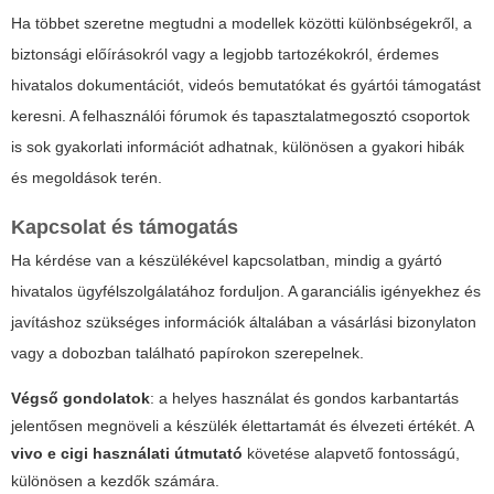
Ha többet szeretne megtudni a modellek közötti különbségekről, a
biztonsági előírásokról vagy a legjobb tartozékokról, érdemes
hivatalos dokumentációt, videós bemutatókat és gyártói támogatást
keresni. A felhasználói fórumok és tapasztalatmegosztó csoportok
is sok gyakorlati információt adhatnak, különösen a gyakori hibák
és megoldások terén.
Kapcsolat és támogatás
Ha kérdése van a készülékével kapcsolatban, mindig a gyártó
hivatalos ügyfélszolgálatához forduljon. A garanciális igényekhez és
javításhoz szükséges információk általában a vásárlási bizonylaton
vagy a dobozban található papírokon szerepelnek.
Végső gondolatok
: a helyes használat és gondos karbantartás
jelentősen megnöveli a készülék élettartamát és élvezeti értékét. A
vivo e cigi használati útmutató
követése alapvető fontosságú,
különösen a kezdők számára.