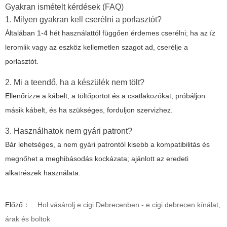
Gyakran ismételt kérdések (FAQ)
1. Milyen gyakran kell cserélni a porlasztót?
Általában 1-4 hét használattól függően érdemes cserélni; ha az íz
leromlik vagy az eszköz kellemetlen szagot ad, cserélje a
porlasztót.
2. Mi a teendő, ha a készülék nem tölt?
Ellenőrizze a kábelt, a töltőportot és a csatlakozókat, próbáljon
másik kábelt, és ha szükséges, forduljon szervizhez.
3. Használhatok nem gyári patront?
Bár lehetséges, a nem gyári patrontól kisebb a kompatibilitás és
megnőhet a meghibásodás kockázata; ajánlott az eredeti
alkatrészek használata.
Előző：
Hol vásárolj e cigi Debrecenben - e cigi debrecen kínálat,
árak és boltok