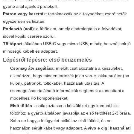
gyártó által ajánlott protokollt.
Patron vagy kazetták
: tartalmazzák az e-folyadékot; cserélhetők
egyszerűen és tisztán.
Porlasztó (coil)
: a fűtőelem, amely elpárologtatja a folyadékot;
idővel kopik, cserére szorul.
Töltőport
: általában USB-C vagy micro-USB; mindig használjunk jó
minőségű kábelt és adaptert.
Lépésről lépésre: első beüzemelés
Csomag átvizsgálása
: mielőtt csatlakoztatná a készüléket,
ellenőrizze, hogy minden tartozék jelen van-e: akkumulátor (ha
külön), patronok, töltőkábel, használati utasítás. A
csomagoláson található információk segítenek azonosítani a
modellhez illő komponenseket.
Első töltés
: csatlakoztassa a készüléket egy kompatibilis
töltőhöz; a gyártó általában javasolja az első feltöltést 2-3 órára.
Soha ne hagyja felügyelet nélkül az első töltést, és ne
használjon sérült kábelt vagy adaptert. A
vivo e cigi használati