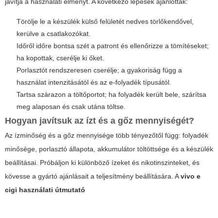
javítja a használati élményt. A következő lépések ajánlottak:
Törölje le a készülék külső felületét nedves törlőkendővel,
kerülve a csatlakozókat.
Időről időre bontsa szét a patront és ellenőrizze a tömítéseket;
ha kopottak, cserélje ki őket.
Porlasztót rendszeresen cserélje; a gyakoriság függ a
használat intenzitásától és az e-folyadék típusától.
Tartsa szárazon a töltőportot; ha folyadék került bele, szárítsa
meg alaposan és csak utána töltse.
Hogyan javítsuk az ízt és a gőz mennyiségét?
Az ízminőség és a gőz mennyisége több tényezőtől függ: folyadék
minősége, porlasztó állapota, akkumulátor töltöttsége és a készülék
beállításai. Próbáljon ki különböző ízeket és nikotinszinteket, és
kövesse a gyártó ajánlásait a teljesítmény beállítására. A
vivo e
cigi használati útmutató