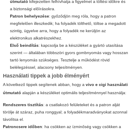
útmutató
kifejezetten felhívhatja a figyelmet a töltési időkre és
a biztonsági előírásokra.
Patron behelyezése
: győződjön meg róla, hogy a patron
megfelelően illeszkedik; ha folyadék tölthető, töltse a megadott
szintig, ügyelve arra, hogy a folyadék ne kerüljön az
elektronikus alkatrészekhez.
Első beindítás
: kapcsolja be a készüléket a gyártó utasítása
szerint — általában többszöri gyors gombnyomás vagy hosszan
tartó lenyomás szükséges. Tesztelje a működést rövid
belélegzéssel, alacsony teljesítményen.
Használati tippek a jobb élményért
A következő tippek segítenek abban, hogy a
vivo e cigi használati
útmutató
alapján a készüléket optimális teljesítménnyel használja:
Rendszeres tisztítás
: a csatlakozó felületeket és a patron alját
törölje át száraz, puha ronggyal; a folyadékmaradványokat azonnal
távolítsa el.
Patroncsere időben
: ha csökken az ízminőség vagy csökken a