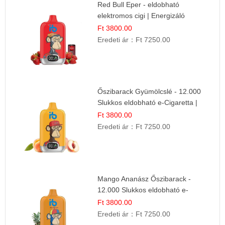
Red Bull Eper - eldobható
elektromos cigi | Energizáló
Gyümölcs Íz
Ft 3800.00
Eredeti ár：
Ft 7250.00
Őszibarack Gyümölcslé - 12.000
Slukkos eldobható e-Cigaretta |
Friss Gyümölcs Íz
Ft 3800.00
Eredeti ár：
Ft 7250.00
Mango Ananász Őszibarack -
12.000 Slukkos eldobható e-
Cigaretta
Ft 3800.00
Eredeti ár：
Ft 7250.00