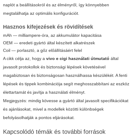
naplót a beállításokról és az élményről, így könnyebben
megtalálhatja az optimális konfigurációt.
Hasznos kifejezések és rövidítések
mAh — milliampere-óra, az akkumulátor kapacitása
OEM — eredeti gyártó által készített alkatrészek
Coil — porlasztó, a gőz előállításáért felel
A cikk célja az, hogy a
vivo e cigi használati útmutató
által
javasolt protokollok és biztonsági lépések követésével
magabiztosan és biztonságosan használhassa készülékét. A fenti
lépések és tippek kombinációja segít meghosszabbítani az eszköz
élettartamát és javítja a használati élményt.
Megjegyzés:
mindig kövesse a gyártó által javasolt specifikációkat
és ajánlásokat, mivel a modellek közötti különbségek
befolyásolhatják a pontos eljárásokat.
Kapcsolódó témák és további források