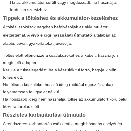
Ha az akkumulátor sérült vagy megduzzadt, ne használja,
forduljon szervizhez.
Tippek a töltéshez és akkumulátor-kezeléshez
A töltési szokások nagyban befolyásolják az akkumulátor
élettartamát. A
vivo e cigi használati útmutató
általában az
alábbi, bevált gyakorlatokat javasolja:
Töltés előtt ellenőrizze a csatlakozókat és a kábelt, használjon
megfelelő adaptert.
Kerülje a túlmelegedést: ha a készülék túl forró, hagyja kihűlni
töltés előtt.
Ne töltse a készüléket hosszú ideig (például egész éjszaka)
folyamatosan felügyelet nélkül.
Ha hosszabb ideig nem használja, töltse az akkumulátort körülbelül
50%-ra tárolás előtt.
Részletes karbantartási útmutató
A rendszeres karbantartás csökkenti a meghibásodás esélyét és