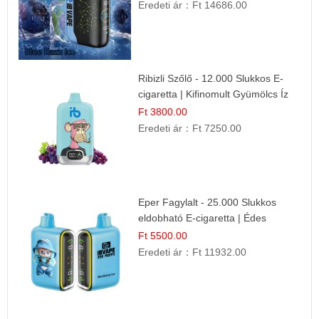
Eredeti ár：
Ft 14686.00
Ribizli Szőlő - 12.000 Slukkos E-
cigaretta | Kifinomult Gyümölcs Íz
Ft 3800.00
Eredeti ár：
Ft 7250.00
Eper Fagylalt - 25.000 Slukkos
eldobható E-cigaretta | Édes
Desszert Íz
Ft 5500.00
Eredeti ár：
Ft 11932.00