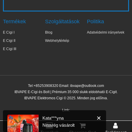
Termékek
Szolgáltatások
Politika
E Cigi I
Blog
Adatvédelmi irányelvek
E Cigi II
Webhelytérkép
E Cigi III
Tel:+85253908320 Email:
ibvape@outlook.com
IBVAPE E-Cigi és Bolt | Prémium 35 000 slukk eldobható E-Cigit.
IBVAPE Elektromos Cigi © 2025. Minden jog előírva.
✕
Kata***yna
Nemrég vásárolt
Link:
1 órával ezelőtt