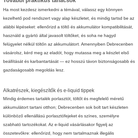
További praktikus tanácsok
Ha most kezdesz ismerkedni a témával, válassz egy könnyen
kezelhető pod rendszert vagy alap készletet, és mindig tartsd be az
alábbi lépéseket: ellenőrizd a töltő és akkumulátor kompatibilitását,
használd a gyártó által javasolt töltőket, és soha ne hagyd
felügyelet nélkül töltőn az akkumulátort. Amennyiben Debrecenben
vásárolsz, kérd meg az eladót, hogy mutassa meg a készlet első
beállítását és karbantartását — ez hosszú távon biztonságosabb és
gazdaságosabb megoldás lesz.
Alkatrészek, kiegészítők és e-liquid tippek
Mindig érdemes tartalék porlasztót, töltőt és megfelelő méretű
akkumulátort tartani otthon; Debrecenben sok bolt tart készleten
különböző ellenállású porlasztófejeket és színes, személyre
szabható tartozékokat. Az e-liquid vásárlásakor figyelj az
összetevőkre: ellenőrizd, hogy nem tartalmaznak illegális