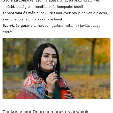
Gyors kiszolgálás:
azonnal kapsz tanácsot akkumulátor- és
töltésbiztonságról, ellenállásról és kompatibilitásról.
Tapasztalat és márka:
sok üzlet már évek óta jelen van a piacon,
ezért megbízható márkákat ajánlanak.
Szerviz és garancia:
helyben gyakran vállalnak javítást vagy
cserét.
Tipikus e cigi Debrecen árak és ársávok