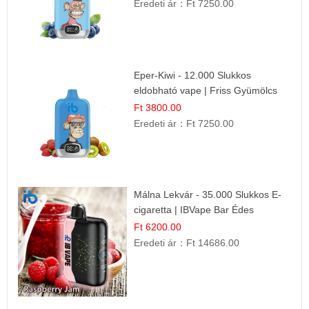
Eredeti ár：
Ft 7250.00
Eper-Kiwi - 12.000 Slukkos
eldobható vape | Friss Gyümölcs
Kombináció
Ft 3800.00
Eredeti ár：
Ft 7250.00
Málna Lekvár - 35.000 Slukkos E-
cigaretta | IBVape Bar Édes
Gyümölcs Íz
Ft 6200.00
Eredeti ár：
Ft 14686.00