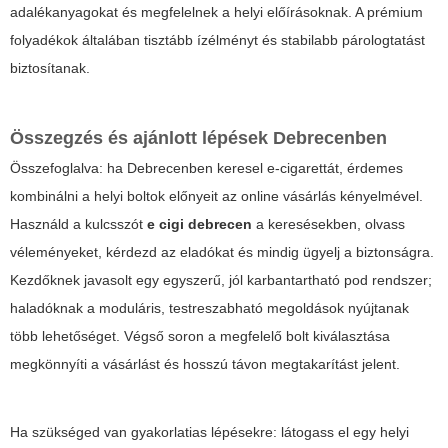
adalékanyagokat és megfelelnek a helyi előírásoknak. A prémium
folyadékok általában tisztább ízélményt és stabilabb párologtatást
biztosítanak.
Összegzés és ajánlott lépések Debrecenben
Összefoglalva: ha Debrecenben keresel e-cigarettát, érdemes
kombinálni a helyi boltok előnyeit az online vásárlás kényelmével.
Használd a kulcsszót
e cigi debrecen
a keresésekben, olvass
véleményeket, kérdezd az eladókat és mindig ügyelj a biztonságra.
Kezdőknek javasolt egy egyszerű, jól karbantartható pod rendszer;
haladóknak a moduláris, testreszabható megoldások nyújtanak
több lehetőséget. Végső soron a megfelelő bolt kiválasztása
megkönnyíti a vásárlást és hosszú távon megtakarítást jelent.
Ha szükséged van gyakorlatias lépésekre: látogass el egy helyi