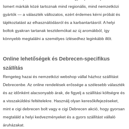
Ismert márkák közé tartoznak mind regionális, mind nemzetközi
gyártók — a választék változatos, ezért érdemes kérni próbát és
tájékoztatást az elhasználódásról és a karbantartásról. A helyi
boltok gyakran tartanak tesztdemókat az új aromákból, így
könnyebb megtalálni a személyes ízlésedhez leginkább illőt.
Online lehetőségek és Debrecen-specifikus
szállítás
Rengeteg hazai és nemzetközi webshop vállal házhoz szállítást
Debrecenbe. Az online rendelések erőssége a szélesebb választék
és az időnként alacsonyabb árak, de figyelj a szállítási költségre és
a visszaküldési feltételekre. Használj olyan keresőkifejezéseket,
mint
e cigi debrecen bolt
vagy
e cigi Debrecen akció
, hogy gyorsan
megtaláld a helyi kedvezményeket és a gyors szállítást vállaló
áruházakat.