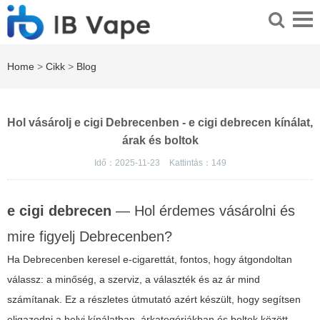
Home
>
Cikk
>
Blog
Hol vásárolj e cigi Debrecenben - e cigi debrecen kínálat,
árak és boltok
Idő：2025-11-23
Kattintás：
149
e cigi debrecen
— Hol érdemes vásárolni és
mire figyelj Debrecenben?
Ha Debrecenben keresel e-cigarettát, fontos, hogy átgondoltan
válassz: a minőség, a szerviz, a választék és az ár mind
számítanak. Ez a részletes útmutató azért készült, hogy segítsen
eligazodni a helyi kínálatban, árkategóriákban és boltok között,