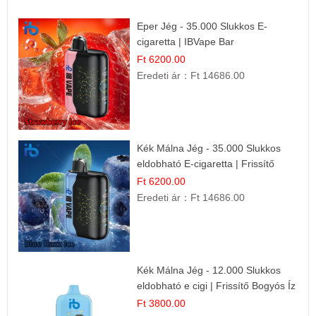
Eper Jég - 35.000 Slukkos E-
cigaretta | IBVape Bar
Ft 6200.00
Eredeti ár：
Ft 14686.00
Kék Málna Jég - 35.000 Slukkos
eldobható E-cigaretta | Frissítő
Ízélmény
Ft 6200.00
Eredeti ár：
Ft 14686.00
Kék Málna Jég - 12.000 Slukkos
eldobható e cigi | Frissítő Bogyós Íz
Ft 3800.00