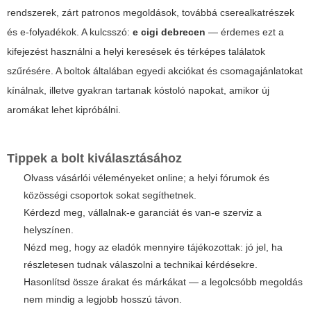
rendszerek, zárt patronos megoldások, továbbá cserealkatrészek
és e-folyadékok. A kulcsszó:
e cigi debrecen
— érdemes ezt a
kifejezést használni a helyi keresések és térképes találatok
szűrésére. A boltok általában egyedi akciókat és csomagajánlatokat
kínálnak, illetve gyakran tartanak kóstoló napokat, amikor új
aromákat lehet kipróbálni.
Tippek a bolt kiválasztásához
Olvass vásárlói véleményeket online; a helyi fórumok és
közösségi csoportok sokat segíthetnek.
Kérdezd meg, vállalnak-e garanciát és van-e szerviz a
helyszínen.
Nézd meg, hogy az eladók mennyire tájékozottak: jó jel, ha
részletesen tudnak válaszolni a technikai kérdésekre.
Hasonlítsd össze árakat és márkákat — a legolcsóbb megoldás
nem mindig a legjobb hosszú távon.