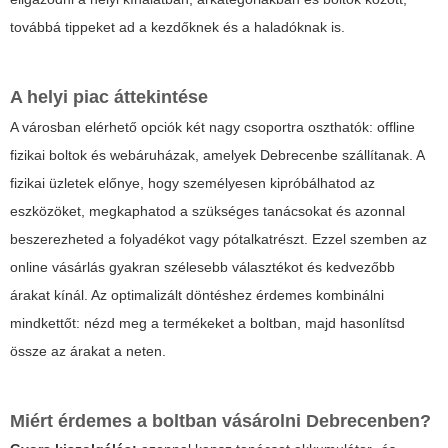
továbbá tippeket ad a kezdőknek és a haladóknak is.
A helyi piac áttekintése
A városban elérhető opciók két nagy csoportra oszthatók: offline
fizikai boltok és webáruházak, amelyek Debrecenbe szállítanak. A
fizikai üzletek előnye, hogy személyesen kipróbálhatod az
eszközöket, megkaphatod a szükséges tanácsokat és azonnal
beszerezheted a folyadékot vagy pótalkatrészt. Ezzel szemben az
online vásárlás gyakran szélesebb választékot és kedvezőbb
árakat kínál. Az optimalizált döntéshez érdemes kombinálni
mindkettőt: nézd meg a termékeket a boltban, majd hasonlítsd
össze az árakat a neten.
Miért érdemes a boltban vásárolni Debrecenben?