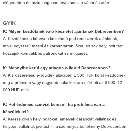
elégedetten és biztonságosan távozhatsz a vásárlás után.
GYIK
K: Milyen kezdőknek való készletet ajánlanak Debrecenben?
A: Kezdőknek a könnyen kezelhető pod rendszerek ajánlottak,
mivel egyszerű tölteni és karbantartani őket, és sok helyi bolt tart
hozzájuk kompatibilis patronokat és e-liquidet.
K: Mennyibe kerül egy átlagos e-liquid Debrecenben?
A: Kis kiszerelésű e-liquidek általában 1 500 HUF körül kezdődnek,
míg a prémium vagy nagyobb palackok ára elérheti az 6 000–12
000 HUF-ot is.
K: Hol érdemes szervizt keresni, ha probléma van a
készülékkel?
A: Keress olyan helyi boltokat, amelyek garanciát vállalnak és
helyben vállalnak javítást — a személyes boltélmény Debrecenben