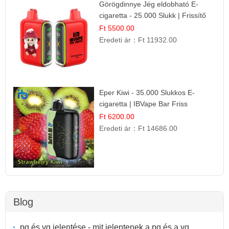
Görögdinnye Jég eldobható E-
cigaretta - 25.000 Slukk | Frissítő
Nyári Íz
Ft 5500.00
Eredeti ár：
Ft 11932.00
Eper Kiwi - 35.000 Slukkos E-
cigaretta | IBVape Bar Friss
Gyümölcs Ízek
Ft 6200.00
Eredeti ár：
Ft 14686.00
Blog
pg és vg jelentése - mit jelentenek a pg és a vg