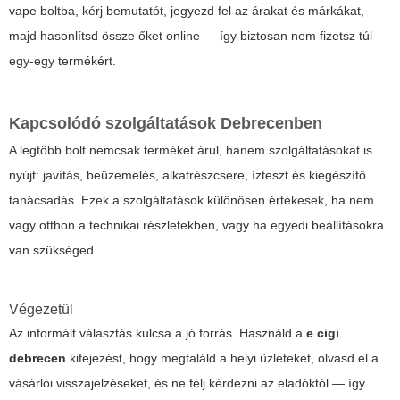
vape boltba, kérj bemutatót, jegyezd fel az árakat és márkákat,
majd hasonlítsd össze őket online — így biztosan nem fizetsz túl
egy-egy termékért.
Kapcsolódó szolgáltatások Debrecenben
A legtöbb bolt nemcsak terméket árul, hanem szolgáltatásokat is
nyújt: javítás, beüzemelés, alkatrészcsere, ízteszt és kiegészítő
tanácsadás. Ezek a szolgáltatások különösen értékesek, ha nem
vagy otthon a technikai részletekben, vagy ha egyedi beállításokra
van szükséged.
Végezetül
Az informált választás kulcsa a jó forrás. Használd a
e cigi
debrecen
kifejezést, hogy megtaláld a helyi üzleteket, olvasd el a
vásárlói visszajelzéseket, és ne félj kérdezni az eladóktól — így