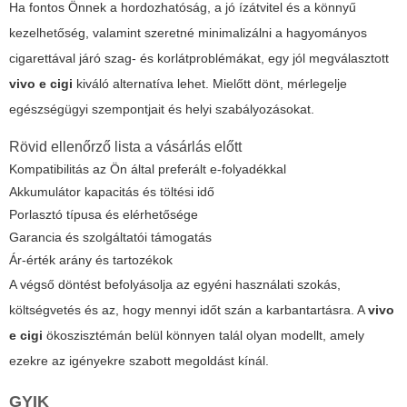
Ha fontos Önnek a hordozhatóság, a jó ízátvitel és a könnyű
kezelhetőség, valamint szeretné minimalizálni a hagyományos
cigarettával járó szag- és korlátproblémákat, egy jól megválasztott
vivo e cigi
kiváló alternatíva lehet. Mielőtt dönt, mérlegelje
egészségügyi szempontjait és helyi szabályozásokat.
Rövid ellenőrző lista a vásárlás előtt
Kompatibilitás az Ön által preferált e-folyadékkal
Akkumulátor kapacitás és töltési idő
Porlasztó típusa és elérhetősége
Garancia és szolgáltatói támogatás
Ár-érték arány és tartozékok
A végső döntést befolyásolja az egyéni használati szokás,
költségvetés és az, hogy mennyi időt szán a karbantartásra. A
vivo
e cigi
ökoszisztémán belül könnyen talál olyan modellt, amely
ezekre az igényekre szabott megoldást kínál.
GYIK