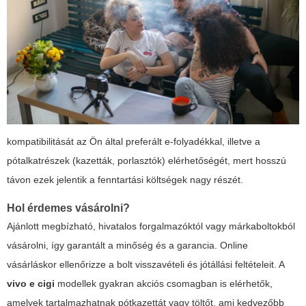
kompatibilitását az Ön által preferált e-folyadékkal, illetve a
pótalkatrészek (kazetták, porlasztók) elérhetőségét, mert hosszú
távon ezek jelentik a fenntartási költségek nagy részét.
Hol érdemes vásárolni?
Ajánlott megbízható, hivatalos forgalmazóktól vagy márkaboltokból
vásárolni, így garantált a minőség és a garancia. Online
vásárláskor ellenőrizze a bolt visszavételi és jótállási feltételeit. A
vivo e cigi
modellek gyakran akciós csomagban is elérhetők,
amelyek tartalmazhatnak pótkazettát vagy töltőt, ami kedvezőbb