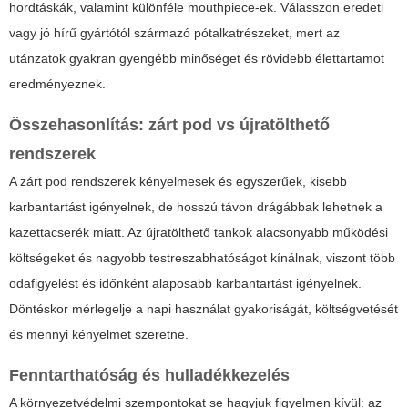
hordtáskák, valamint különféle mouthpiece-ek. Válasszon eredeti
vagy jó hírű gyártótól származó pótalkatrészeket, mert az
utánzatok gyakran gyengébb minőséget és rövidebb élettartamot
eredményeznek.
Összehasonlítás: zárt pod vs újratölthető
rendszerek
A zárt pod rendszerek kényelmesek és egyszerűek, kisebb
karbantartást igényelnek, de hosszú távon drágábbak lehetnek a
kazettacserék miatt. Az újratölthető tankok alacsonyabb működési
költségeket és nagyobb testreszabhatóságot kínálnak, viszont több
odafigyelést és időnként alaposabb karbantartást igényelnek.
Döntéskor mérlegelje a napi használat gyakoriságát, költségvetését
és mennyi kényelmet szeretne.
Fenntarthatóság és hulladékkezelés
A környezetvédelmi szempontokat se hagyjuk figyelmen kívül: az