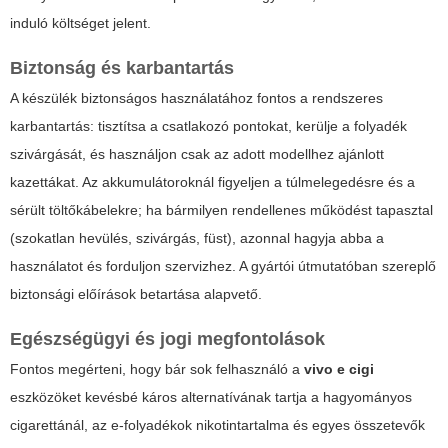
induló költséget jelent.
Biztonság és karbantartás
A készülék biztonságos használatához fontos a rendszeres
karbantartás: tisztítsa a csatlakozó pontokat, kerülje a folyadék
szivárgását, és használjon csak az adott modellhez ajánlott
kazettákat. Az akkumulátoroknál figyeljen a túlmelegedésre és a
sérült töltőkábelekre; ha bármilyen rendellenes működést tapasztal
(szokatlan hevülés, szivárgás, füst), azonnal hagyja abba a
használatot és forduljon szervizhez. A gyártói útmutatóban szereplő
biztonsági előírások betartása alapvető.
Egészségügyi és jogi megfontolások
Fontos megérteni, hogy bár sok felhasználó a
vivo e cigi
eszközöket kevésbé káros alternatívának tartja a hagyományos
cigarettánál, az e-folyadékok nikotintartalma és egyes összetevők