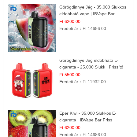
Görögdinnye Jég - 35.000 Slukkos
eldobható vape | IBVape Bar
Frissítő Nyári Íz
Ft 6200.00
Eredeti ár：
Ft 14686.00
Görögdinnye Jég eldobható E-
cigaretta - 25.000 Slukk | Frissítő
Nyári Íz
Ft 5500.00
Eredeti ár：
Ft 11932.00
Eper Kiwi - 35.000 Slukkos E-
cigaretta | IBVape Bar Friss
Gyümölcs Ízek
Ft 6200.00
Eredeti ár：
Ft 14686.00