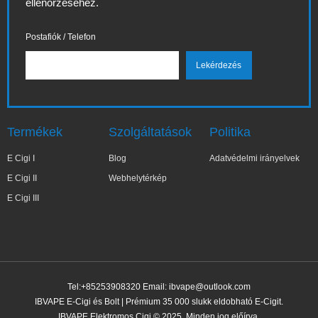
ellenőrzéséhez.
Postafiók / Telefon
Termékek
Szolgáltatások
Politika
E Cigi I
Blog
Adatvédelmi irányelvek
E Cigi II
Webhelytérkép
E Cigi III
Tel:+85253908320 Email:
ibvape@outlook.com
IBVAPE E-Cigi és Bolt | Prémium 35 000 slukk eldobható E-Cigit.
IBVAPE Elektromos Cigi © 2025. Minden jog előírva.