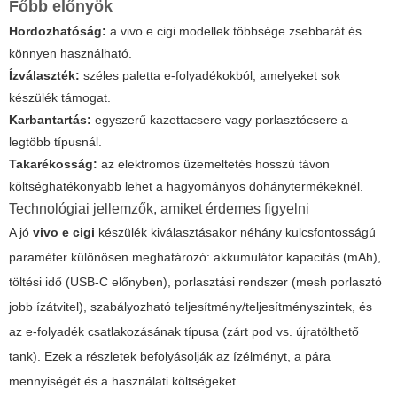
Főbb előnyök
Hordozhatóság:
a
vivo e cigi
modellek többsége zsebbarát és
könnyen használható.
Ízválaszték:
széles paletta e-folyadékokból, amelyeket sok
készülék támogat.
Karbantartás:
egyszerű kazettacsere vagy porlasztócsere a
legtöbb típusnál.
Takarékosság:
az elektromos üzemeltetés hosszú távon
költséghatékonyabb lehet a hagyományos dohánytermékeknél.
Technológiai jellemzők, amiket érdemes figyelni
A jó
vivo e cigi
készülék kiválasztásakor néhány kulcsfontosságú
paraméter különösen meghatározó: akkumulátor kapacitás (mAh),
töltési idő (USB-C előnyben), porlasztási rendszer (mesh porlasztó
jobb ízátvitel), szabályozható teljesítmény/teljesítményszintek, és
az e-folyadék csatlakozásának típusa (zárt pod vs. újratölthető
tank). Ezek a részletek befolyásolják az ízélményt, a pára
mennyiségét és a használati költségeket.