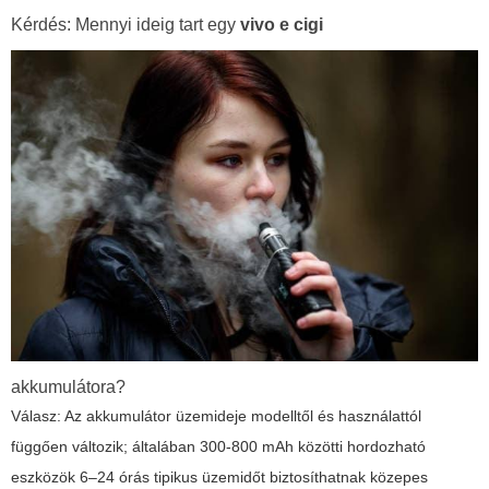
Kérdés: Mennyi ideig tart egy
vivo e cigi
akkumulátora?
Válasz: Az akkumulátor üzemideje modelltől és használattól
függően változik; általában 300-800 mAh közötti hordozható
eszközök 6–24 órás tipikus üzemidőt biztosíthatnak közepes