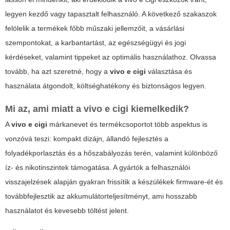
legyen kezdő vagy tapasztalt felhasználó. A következő szakaszok
felölelik a termékek főbb műszaki jellemzőit, a vásárlási
szempontokat, a karbantartást, az egészségügyi és jogi
kérdéseket, valamint tippeket az optimális használathoz. Olvassa
tovább, ha azt szeretné, hogy a
vivo e cigi
választása és
használata átgondolt, költséghatékony és biztonságos legyen.
Mi az, ami miatt a
vivo e cigi
kiemelkedik?
A
vivo e cigi
márkanevet és termékcsoportot több aspektus is
vonzóvá teszi: kompakt dizájn, állandó fejlesztés a
folyadékporlasztás és a hőszabályozás terén, valamint különböző
íz- és nikotinszintek támogatása. A gyártók a felhasználói
visszajelzések alapján gyakran frissítik a készülékek firmware-ét és
továbbfejlesztik az akkumulátorteljesítményt, ami hosszabb
használatot és kevesebb töltést jelent.