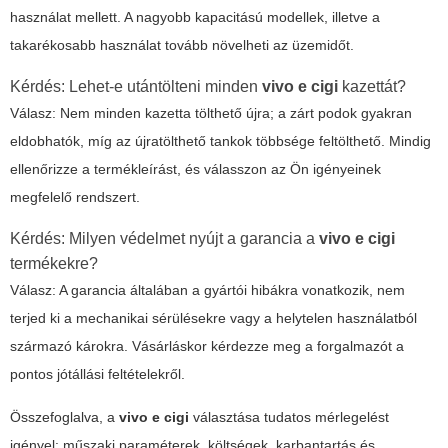
használat mellett. A nagyobb kapacitású modellek, illetve a
takarékosabb használat tovább növelheti az üzemidőt.
Kérdés: Lehet-e utántölteni minden
vivo e cigi
kazettát?
Válasz: Nem minden kazetta tölthető újra; a zárt podok gyakran
eldobhatók, míg az újratölthető tankok többsége feltölthető. Mindig
ellenőrizze a termékleírást, és válasszon az Ön igényeinek
megfelelő rendszert.
Kérdés: Milyen védelmet nyújt a garancia a
vivo e cigi
termékekre?
Válasz: A garancia általában a gyártói hibákra vonatkozik, nem
terjed ki a mechanikai sérülésekre vagy a helytelen használatból
származó károkra. Vásárláskor kérdezze meg a forgalmazót a
pontos jótállási feltételekről.
Összefoglalva, a
vivo e cigi
választása tudatos mérlegelést
igényel: műszaki paraméterek, költségek, karbantartás és