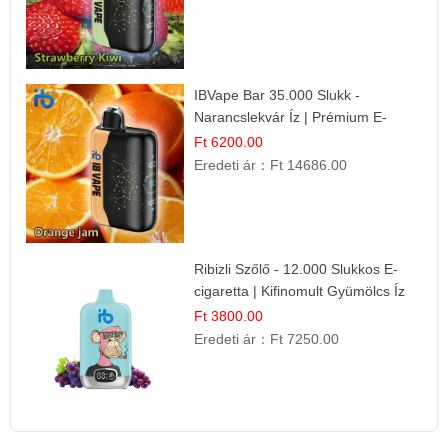
IBVape Bar 35.000 Slukk -
Narancslekvár Íz | Prémium E-
cigaretta
Ft 6200.00
Eredeti ár：
Ft 14686.00
Ribizli Szőlő - 12.000 Slukkos E-
cigaretta | Kifinomult Gyümölcs Íz
Ft 3800.00
Eredeti ár：
Ft 7250.00