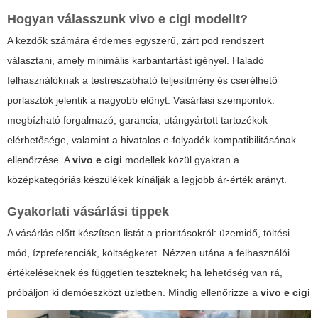
Hogyan válasszunk
vivo e cigi
modellt?
A kezdők számára érdemes egyszerű, zárt pod rendszert
választani, amely minimális karbantartást igényel. Haladó
felhasználóknak a testreszabható teljesítmény és cserélhető
porlasztók jelentik a nagyobb előnyt. Vásárlási szempontok:
megbízható forgalmazó, garancia, utángyártott tartozékok
elérhetősége, valamint a hivatalos e-folyadék kompatibilitásának
ellenőrzése. A
vivo e cigi
modellek közül gyakran a
középkategóriás készülékek kínálják a legjobb ár-érték arányt.
Gyakorlati vásárlási tippek
A vásárlás előtt készítsen listát a prioritásokról: üzemidő, töltési
mód, ízpreferenciák, költségkeret. Nézzen utána a felhasználói
értékeléseknek és független teszteknek; ha lehetőség van rá,
próbáljon ki demóeszközt üzletben. Mindig ellenőrizze a
vivo e cigi