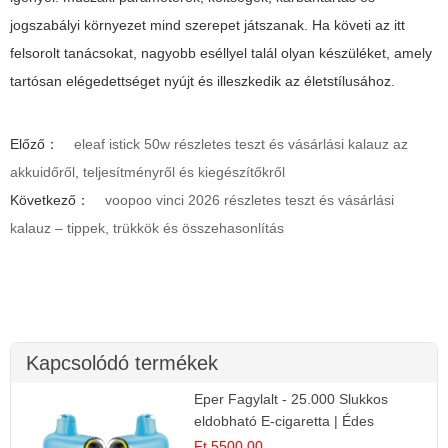
jogszabályi környezet mind szerepet játszanak. Ha követi az itt
felsorolt tanácsokat, nagyobb eséllyel talál olyan készüléket, amely
tartósan elégedettséget nyújt és illeszkedik az életstílusához.
Előző：
eleaf istick 50w részletes teszt és vásárlási kalauz az
akkuidőről, teljesítményről és kiegészítőkről
Következő：
voopoo vinci 2026 részletes teszt és vásárlási
kalauz – tippek, trükkök és összehasonlítás
Kapcsolódó termékek
Eper Fagylalt - 25.000 Slukkos
eldobható E-cigaretta | Édes
Desszert Íz
Ft 5500.00