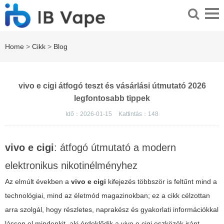
Home
>
Cikk
>
Blog
vivo e cigi átfogó teszt és vásárlási útmutató 2026
legfontosabb tippek
Idő：2026-01-15
Kattintás：
148
vivo e cigi
: átfogó útmutató a modern
elektronikus nikotinélményhez
Az elmúlt években a
vivo e cigi
kifejezés többször is feltűnt mind a
technológiai, mind az életmód magazinokban; ez a cikk célzottan
arra szolgál, hogy részletes, naprakész és gyakorlati információkkal
lásson el mindenkit, aki érdeklődik a
vivo e cigi
eszközök iránt,