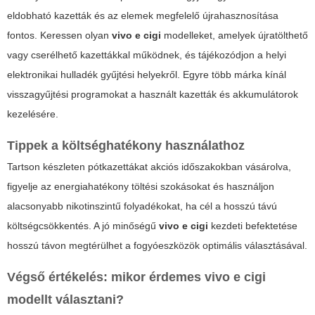
eldobható kazetták és az elemek megfelelő újrahasznosítása
fontos. Keressen olyan
vivo e cigi
modelleket, amelyek újratölthető
vagy cserélhető kazettákkal működnek, és tájékozódjon a helyi
elektronikai hulladék gyűjtési helyekről. Egyre több márka kínál
visszagyűjtési programokat a használt kazetták és akkumulátorok
kezelésére.
Tippek a költséghatékony használathoz
Tartson készleten pótkazettákat akciós időszakokban vásárolva,
figyelje az energiahatékony töltési szokásokat és használjon
alacsonyabb nikotinszintű folyadékokat, ha cél a hosszú távú
költségcsökkentés. A jó minőségű
vivo e cigi
kezdeti befektetése
hosszú távon megtérülhet a fogyóeszközök optimális választásával.
Végső értékelés: mikor érdemes
vivo e cigi
modellt választani?