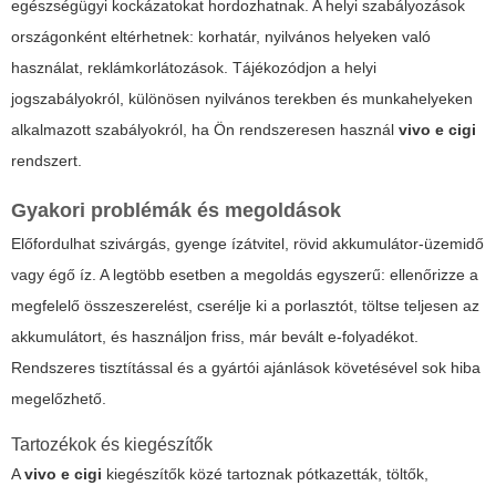
egészségügyi kockázatokat hordozhatnak. A helyi szabályozások
országonként eltérhetnek: korhatár, nyilvános helyeken való
használat, reklámkorlátozások. Tájékozódjon a helyi
jogszabályokról, különösen nyilvános terekben és munkahelyeken
alkalmazott szabályokról, ha Ön rendszeresen használ
vivo e cigi
rendszert.
Gyakori problémák és megoldások
Előfordulhat szivárgás, gyenge ízátvitel, rövid akkumulátor-üzemidő
vagy égő íz. A legtöbb esetben a megoldás egyszerű: ellenőrizze a
megfelelő összeszerelést, cserélje ki a porlasztót, töltse teljesen az
akkumulátort, és használjon friss, már bevált e-folyadékot.
Rendszeres tisztítással és a gyártói ajánlások követésével sok hiba
megelőzhető.
Tartozékok és kiegészítők
A
vivo e cigi
kiegészítők közé tartoznak pótkazetták, töltők,