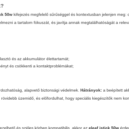
k?
ick 50w
kifejezés megfelelő sűrűséggel és kontextusban jelenjen meg:
mezni a tartalom fókuszát, és javítja annak megtalálhatóságát a rele
rlasztó és az akkumulátor élettartamát;
ítményt és csökkenti a kontaktproblémákat;
rdozhatóság, alapvető biztonsági védelmek.
Hátrányok:
a beépített a
 rövidebb üzemidő, és előfordulhat, hogy speciális kiegészítők nem kom
kezelhető és széles körben kompatibilis, akkor az
eleaf istick 50w
érde