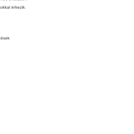
okkal érkezik.
lzések