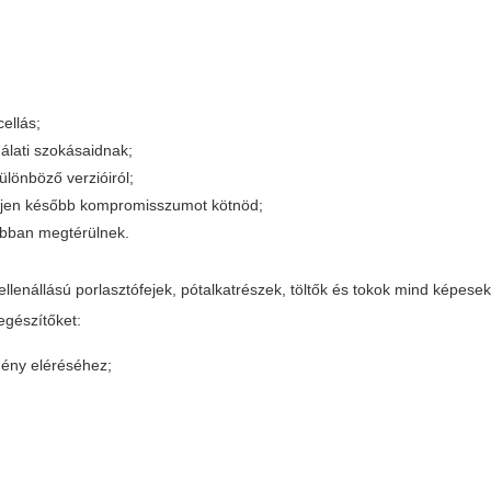
ellás;
álati szokásaidnak;
ülönböző verzióiról;
elljen később kompromisszumot kötnöd;
obban megtérülnek.
llenállású porlasztófejek, pótalkatrészek, töltők és tokok mind képesek 
iegészítőket:
mény eléréséhez;