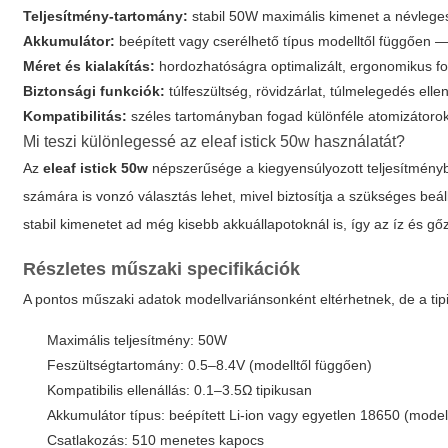
Teljesítmény-tartomány:
stabil 50W maximális kimenet a névlege
Akkumulátor:
beépített vagy cserélhető típus modelltől függően — 
Méret és kialakítás:
hordozhatóságra optimalizált, ergonomikus fo
Biztonsági funkciók:
túlfeszültség, rövidzárlat, túlmelegedés ell
Kompatibilitás:
széles tartományban fogad különféle atomizátorok
Mi teszi különlegessé az
eleaf istick 50w
használatát?
Az
eleaf istick 50w
népszerűsége a kiegyensúlyozott teljesítményb
számára is vonzó választás lehet, mivel biztosítja a szükséges beállí
stabil kimenetet ad még kisebb akkuállapotoknál is, így az íz és
Részletes műszaki specifikációk
A pontos műszaki adatok modellvariánsonként eltérhetnek, de a ti
Maximális teljesítmény: 50W
Feszültségtartomány: 0.5–8.4V (modelltől függően)
Kompatibilis ellenállás: 0.1–3.5Ω tipikusan
Akkumulátor típus: beépített Li-ion vagy egyetlen 18650 (modell
Csatlakozás: 510 menetes kapocs