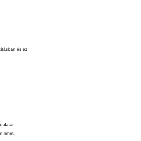
citásban és az
mulátor
m lehet.