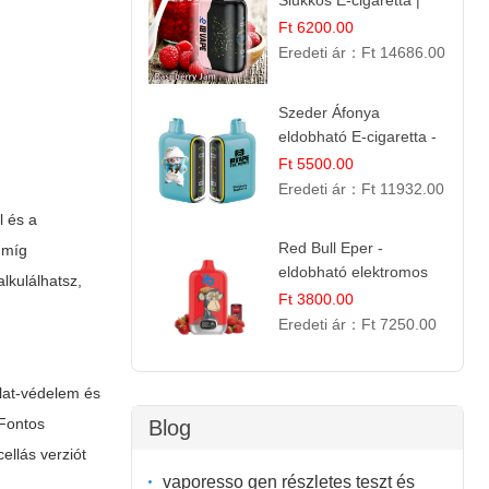
Slukkos E-cigaretta |
IBVape Bar Édes
Ft 6200.00
Gyümölcs Íz
Eredeti ár：
Ft 14686.00
Szeder Áfonya
eldobható E-cigaretta -
25.000 Slukk | Prémium
Ft 5500.00
Gyümölcs Íz
Eredeti ár：
Ft 11932.00
l és a
Red Bull Eper -
 míg
eldobható elektromos
lkulálhatsz,
cigi | Energizáló
Ft 3800.00
Gyümölcs Íz
Eredeti ár：
Ft 7250.00
rlat-védelem és
 Fontos
Blog
ellás verziót
vaporesso gen részletes teszt és