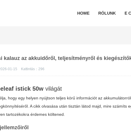
HOME
RÓLUNK
E C
si kalauz az akkuidőről, teljesítményről és kiegészítő
026-01-15
Kattintás：
296
z
eleaf istick 50w
világát
lja, hogy egy helyen nyújtson teljes körű információt az akkumulátorról
egkönnyítéséről. A cikk olvasása után tisztán látod majd, mire számíts e
lyen tartozékokra érdemes költened.
jellemzőiről