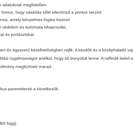
s adatoknak megfelelően.
fontos, hogy vásárlás előtt ellenőrizd a pontos verziót.
rma, amely kényelmes fogást biztosít.
eni védelem és automata kikapcsolás.
at és porlasztókat.
en és egyszerű kezelhetőségben rejlik. A kezdők és a középhaladó va
tási rugalmasságot anélkül, hogy túl bonyolult lenne. A raffinált belső 
 gőzélmény megbízható marad.
pikus paraméterek a következők:
től függ)