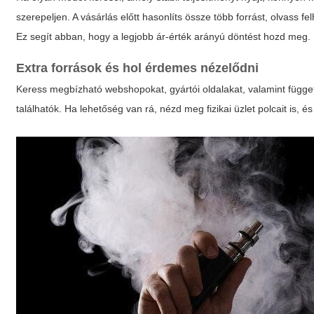
szerepeljen. A vásárlás előtt hasonlíts össze több forrást, olvass 
Ez segít abban, hogy a legjobb ár-érték arányú döntést hozd meg.
Extra források és hol érdemes nézelődni
Keress megbízható webshopokat, gyártói oldalakat, valamint függetl
találhatók. Ha lehetőség van rá, nézd meg fizikai üzlet polcait is, és 