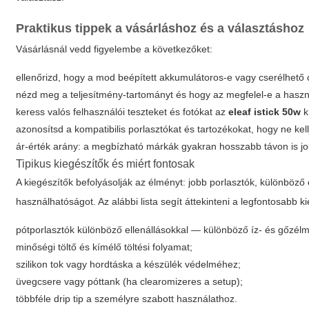
Praktikus tippek a vásárláshoz és a választáshoz
Vásárlásnál vedd figyelembe a következőket:
ellenőrizd, hogy a mod beépített akkumulátoros-e vagy cserélhető c
nézd meg a teljesítmény-tartományt és hogy az megfelel-e a haszn
keress valós felhasználói teszteket és fotókat az
eleaf istick 50w
k
azonosítsd a kompatibilis porlasztókat és tartozékokat, hogy ne k
ár-érték arány: a megbízható márkák gyakran hosszabb távon is j
Tipikus kiegészítők és miért fontosak
A kiegészítők befolyásolják az élményt: jobb porlasztók, különböző e
használhatóságot. Az alábbi lista segít áttekinteni a legfontosabb k
pótporlasztók különböző ellenállásokkal — különböző íz- és gőzél
minőségi töltő és kímélő töltési folyamat;
szilikon tok vagy hordtáska a készülék védelméhez;
üvegcsere vagy póttank (ha clearomizeres a setup);
többféle drip tip a személyre szabott használathoz.