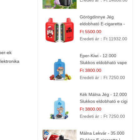
Eredeti ár：
Ft 14686.00
Görögdinnye Jég
eldobható E-cigaretta -
25.000 Slukk | Frissítő
Ft 5500.00
Nyári Íz
Eredeti ár：
Ft 11932.00
per-ek
Eper-Kiwi - 12.000
elektronika
Slukkos eldobható vape
| Friss Gyümölcs
Ft 3800.00
Kombináció
Eredeti ár：
Ft 7250.00
Kék Málna Jég - 12.000
Slukkos eldobható e cigi
| Frissítő Bogyós Íz
Ft 3800.00
Eredeti ár：
Ft 7250.00
Málna Lekvár - 35.000