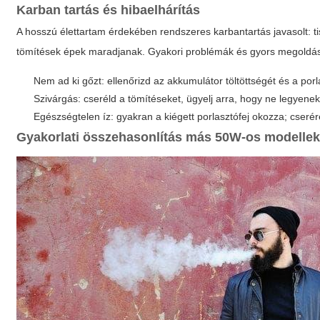
Karban tartás és hibaelhárítás
A hosszú élettartam érdekében rendszeres karbantartás javasolt: tis
tömítések épek maradjanak. Gyakori problémák és gyors megoldá
Nem ad ki gőzt: ellenőrizd az akkumulátor töltöttségét és a porl
Szivárgás: cseréld a tömítéseket, ügyelj arra, hogy ne legyen
Egészségtelen íz: gyakran a kiégett porlasztófej okozza; cseré
Gyakorlati összehasonlítás más 50W-os modellek