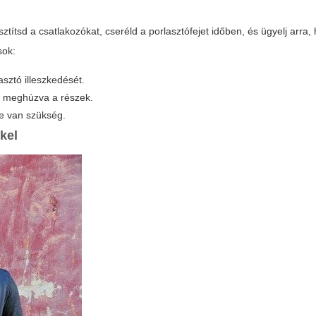
ztítsd a csatlakozókat, cseréld a porlasztófejet időben, és ügyelj arra,
sok:
asztó illeszkedését.
ek meghúzva a részek.
re van szükség.
kel