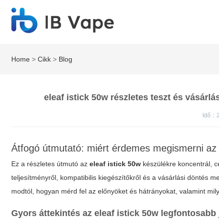
Home
>
Cikk
>
Blog
eleaf istick 50w részletes teszt és vásárlá
Idő：2
Átfogó útmutató: miért érdemes megismerni a
Ez a részletes útmutó az
eleaf istick 50w
készülékre koncentrál, cé
teljesítményről, kompatibilis kiegészítőkről és a vásárlási döntés m
modtól, hogyan mérd fel az előnyöket és hátrányokat, valamint mi
Gyors áttekintés az
eleaf istick 50w
legfontosabb 