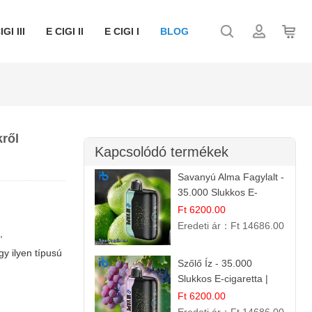
IGI III
E CIGI II
E CIGI I
BLOG
kről
Kapcsolódó termékek
Savanyú Alma Fagylalt -
35.000 Slukkos E-
cigaretta | IBVape Bar
Ft 6200.00
Eredeti ár：
Ft 14686.00
,
gy ilyen típusú
Szőlő Íz - 35.000
Slukkos E-cigaretta |
Friss Gyümölcs Aroma
Ft 6200.00