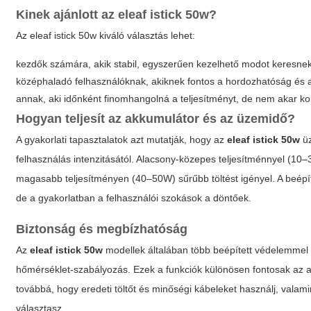
Kinek ajánlott az
eleaf istick 50w
?
Az
eleaf istick 50w
kiváló választás lehet:
kezdők számára, akik stabil, egyszerűen kezelhető modot keresnek
középhaladó felhasználóknak, akiknek fontos a hordozhatóság és 
annak, aki időnként finomhangolná a teljesítményt, de nem akar ko
Hogyan teljesít az akkumulátor és az üzemidő?
A gyakorlati tapasztalatok azt mutatják, hogy az
eleaf istick 50w
üz
felhasználás intenzitásától. Alacsony-közepes teljesítménnyel (10
magasabb teljesítményen (40–50W) sűrűbb töltést igényel. A beépít
de a gyakorlatban a felhasználói szokások a döntőek.
Biztonság és megbízhatóság
Az
eleaf istick 50w
modellek általában több beépített védelemmel r
hőmérséklet-szabályozás. Ezek a funkciók különösen fontosak az a
továbbá, hogy eredeti töltőt és minőségi kábeleket használj, valam
választasz.