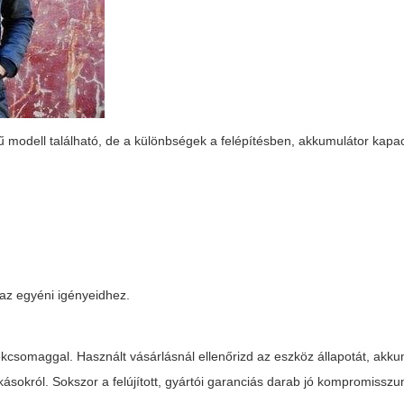
ű modell található, de a különbségek a felépítésben, akkumulátor kapa
 az egyéni igényeidhez.
ékcsomaggal. Használt vásárlásnál ellenőrizd az eszköz állapotát, akku
kásokról. Sokszor a felújított, gyártói garanciás darab jó kompromisszu