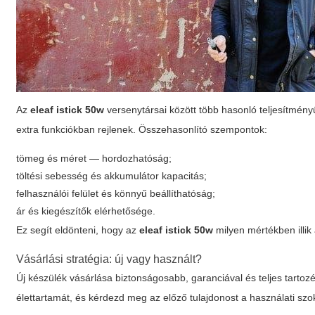
Az
eleaf istick 50w
versenytársai között több hasonló teljesítmény
extra funkciókban rejlenek. Összehasonlító szempontok:
tömeg és méret — hordozhatóság;
töltési sebesség és akkumulátor kapacitás;
felhasználói felület és könnyű beállíthatóság;
ár és kiegészítők elérhetősége.
Ez segít eldönteni, hogy az
eleaf istick 50w
milyen mértékben illik
Vásárlási stratégia: új vagy használt?
Új készülék vásárlása biztonságosabb, garanciával és teljes tartoz
élettartamát, és kérdezd meg az előző tulajdonost a használati szo