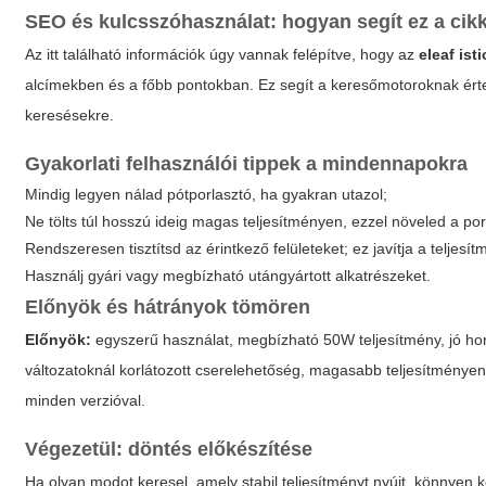
SEO és kulcsszóhasználat: hogyan segít ez a cik
Az itt található információk úgy vannak felépítve, hogy az
eleaf ist
alcímekben és a főbb pontokban. Ez segít a keresőmotoroknak értel
keresésekre.
Gyakorlati felhasználói tippek a mindennapokra
Mindig legyen nálad pótporlasztó, ha gyakran utazol;
Ne tölts túl hosszú ideig magas teljesítményen, ezzel növeled a po
Rendszeresen tisztítsd az érintkező felületeket; ez javítja a teljes
Használj gyári vagy megbízható utángyártott alkatrészeket.
Előnyök és hátrányok tömören
Előnyök:
egyszerű használat, megbízható 50W teljesítmény, jó ho
változatoknál korlátozott cserelehetőség, magasabb teljesítményen
minden verzióval.
Végezetül: döntés előkészítése
Ha olyan modot keresel, amely stabil teljesítményt nyújt, könnyen 