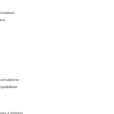
 címekben,
váns
kkumulátoros
patibilisek
mes a listádon