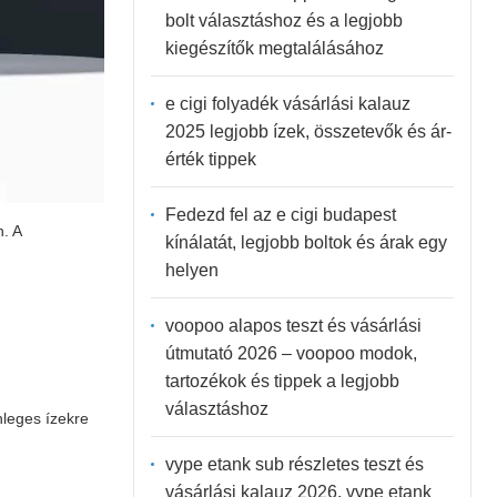
bolt választáshoz és a legjobb
kiegészítők megtalálásához
e cigi folyadék vásárlási kalauz
2025 legjobb ízek, összetevők és ár-
érték tippek
Fedezd fel az e cigi budapest
n. A
kínálatát, legjobb boltok és árak egy
helyen
voopoo alapos teszt és vásárlási
útmutató 2026 – voopoo modok,
tartozékok és tippek a legjobb
választáshoz
nleges ízekre
vype etank sub részletes teszt és
vásárlási kalauz 2026, vype etank