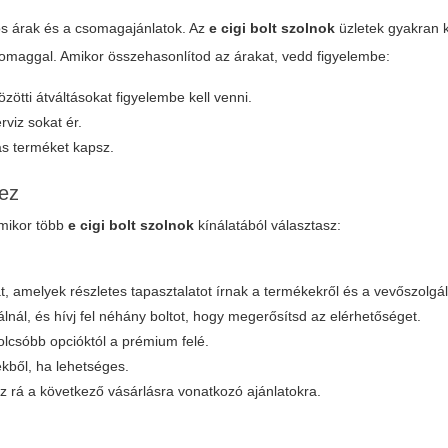
ciós árak és a csomagajánlatok. Az
e cigi bolt szolnok
üzletek gyakran 
omaggal. Amikor összehasonlítod az árakat, vedd figyelembe:
zötti átváltásokat figyelembe kell venni.
rviz sokat ér.
ás terméket kapsz.
hez
amikor több
e cigi bolt szolnok
kínálatából választasz:
 amelyek részletes tapasztalatot írnak a termékekről és a vevőszolgála
álnál, és hívj fel néhány boltot, hogy megerősítsd az elérhetőséget.
lcsóbb opcióktól a prémium felé.
ekből, ha lehetséges.
 rá a következő vásárlásra vonatkozó ajánlatokra.