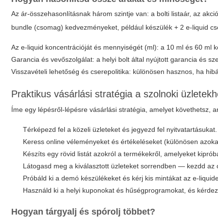
Az ár-összehasonlításnak három szintje van: a bolti listaár, az ak
bundle (csomag) kedvezményeket, például készülék + 2 e-liquid cs
Az e-liquid koncentrációját és mennyiségét (ml): a 10 ml és 60 ml kö
Garancia és vevőszolgálat: a helyi bolt által nyújtott garancia és sze
Visszavételi lehetőség és cserepolitika: különösen hasznos, ha hib
Praktikus vásárlási stratégia a szolnoki üzletek
Íme egy lépésről-lépésre vásárlási stratégia, amelyet követhetsz, 
Térképezd fel a közeli üzleteket és jegyezd fel nyitvatartásukat.
Keress online véleményeket és értékeléseket (különösen azokat,
Készíts egy rövid listát azokról a termékekről, amelyeket kiprób
Látogasd meg a kiválasztott üzleteket sorrendben — kezdd az o
Próbáld ki a demó készülékeket és kérj kis mintákat az e-liquid
Használd ki a helyi kuponokat és hűségprogramokat, és kérdezz
Hogyan tárgyalj és spórolj többet?