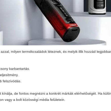
 azzal, milyen termékcsaládok léteznek, és melyik illik hozzád legjobba
csony karbantartás.
eljesítmény.
b felszívódás.
 kínálja, de fontos megnézni a konkrét márkák elérhetőségét. Ha külö
on vagy a bolt közösségi média felületein.