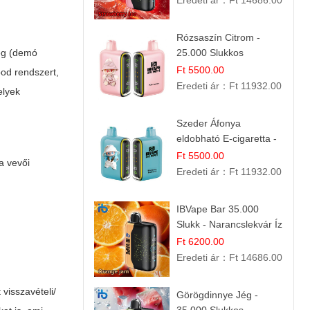
Eredeti ár：
Ft 14686.00
Rózsaszín Citrom -
ség (demó
25.000 Slukkos
eldobható e-Cigaretta |
Ft 5500.00
pod rendszert,
IBvape Bar
Eredeti ár：
Ft 11932.00
elyek
Szeder Áfonya
eldobható E-cigaretta -
25.000 Slukk | Prémium
Ft 5500.00
 a vevői
Gyümölcs Íz
Eredeti ár：
Ft 11932.00
IBVape Bar 35.000
Slukk - Narancslekvár Íz
| Prémium E-cigaretta
Ft 6200.00
Eredeti ár：
Ft 14686.00
 visszavételi/
Görögdinnye Jég -