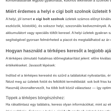
kombinálásának legjobb gyakorlatát, különös tekintettel a szolnoki 
Miért érdemes a helyi
e cigi bolt szolnok
üzleteit 
A helyi, jól ismert
e cigi bolt szolnok
üzletek számos előnyt kínáln
eszközök, kóstolók), és sokszor helyi, szezonális kedvezmények. A
akkumulátort vagy speciális töltőt keresel. A helyi üzletek gyak
segítségével gyorsan felmérheted a piacot és megtalálhatod az ár
Hogyan használd a térképes keresőt a legjobb aj
A térképes útmutató hatalmas időmegtakarítást jelent: előre kivála
értékeléseket. Javasolt lépések:
Indítsd el a térképes keresést és szűrd a találatokat nyitvatartás, é
Nézd meg az üzletek fotóit és feltöltött terméklistáit: sok bolt friss 
Használj útvonaltervezőt, ha több bolt közül választasz — így opti
Tippek a térképes böngészéshez:
Ha rákattintasz egy találatra, keress olyan információkat, mint az el