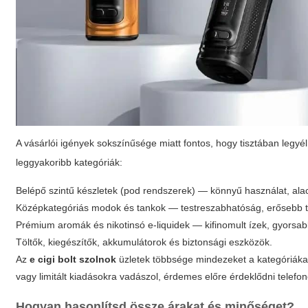
A vásárlói igények sokszínűsége miatt fontos, hogy tisztában legyél
leggyakoribb kategóriák:
Belépő szintű készletek (pod rendszerek) — könnyű használat, ala
Középkategóriás modok és tankok — testreszabhatóság, erősebb t
Prémium aromák és nikotinsó e-liquidek — kifinomult ízek, gyorsab
Töltők, kiegészítők, akkumulátorok és biztonsági eszközök.
Az
e cigi bolt szolnok
üzletek többsége mindezeket a kategóriákat
vagy limitált kiadásokra vadászol, érdemes előre érdeklődni telefon
Hogyan hasonlítsd össze árakat és minőséget?