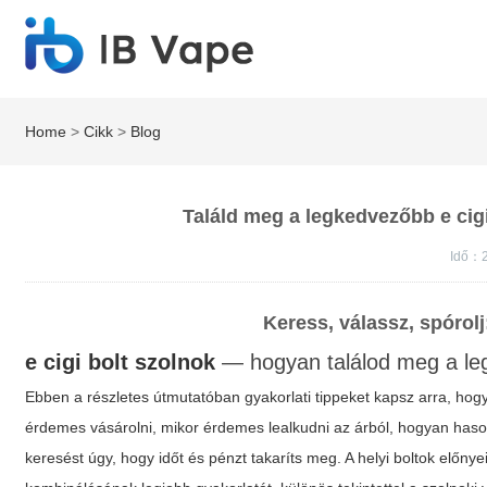
Home
>
Cikk
>
Blog
Találd meg a legkedvezőbb e cigi
Idő：2
Keress, válassz, spórolj
e cigi bolt szolnok
— hogyan találod meg a leg
Ebben a részletes útmutatóban gyakorlati tippeket kapsz arra, h
érdemes vásárolni, mikor érdemes lealkudni az árból, hogyan haso
keresést úgy, hogy időt és pénzt takaríts meg. A helyi boltok előnye