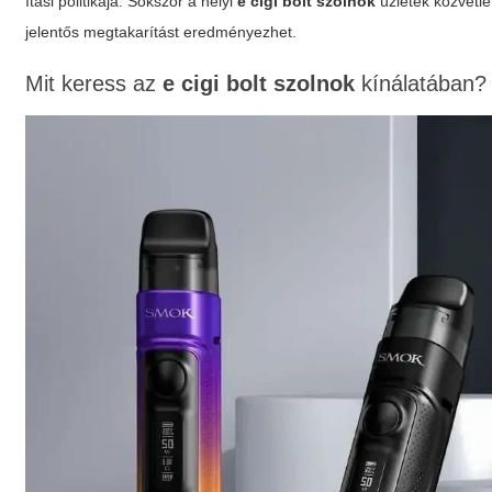
ítási politikája. Sokszor a helyi
e cigi bolt szolnok
üzletek közvetle
jelentős megtakarítást eredményezhet.
Mit keress az
e cigi bolt szolnok
kínálatában?