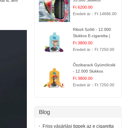
35.000 Slukkos
at is, ami
eldobható vape |
Ft 6200.00
IBVape Bar Frissítő
Eredeti ár：
Ft 14686.00
Nyári Íz
Ribizli Szőlő - 12.000
Slukkos E-cigaretta |
Kifinomult Gyümölcs Íz
Ft 3800.00
Eredeti ár：
Ft 7250.00
Őszibarack Gyümölcslé
- 12.000 Slukkos
eldobható e-Cigaretta |
Ft 3800.00
Friss Gyümölcs Íz
Eredeti ár：
Ft 7250.00
Blog
Friss vásárlási tippek az e cigaretta