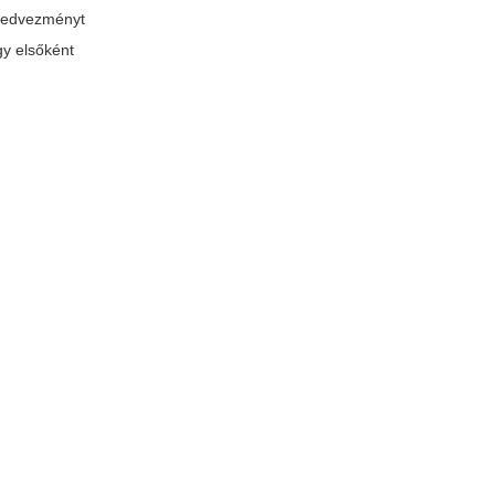
 kedvezményt
gy elsőként