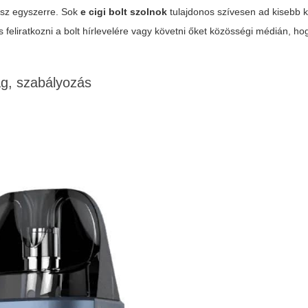
lsz egyszerre. Sok
e cigi bolt szolnok
tulajdonos szívesen ad kisebb
liratkozni a bolt hírlevelére vagy követni őket közösségi médián, ho
ág, szabályozás