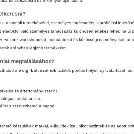
vásárlói szokásokra és a környék ajánlataira.
felkeresni?
ak: azonnali termékátvétel, személyes tanácsadás, kipróbálási lehető
z eladóktól való személyes tanácsadás különösen értékes lehet, ha új 
ran szerveznek workshopokat, bemutatókat és közösségi eseményeket, am
-érték arányban legjobb termékeket.
ánlat megtalálásához?
szthatod a
e cigi bolt szolnok
üzletek pontos helyét, nyitvatartását, és
rtékelés és ártartomány szerint.
katalógust mutat online.
málisan szervezheted a napod.
érhető készülékek márkái, e-liquidek ízei, nikotinszintek és az adott bolt