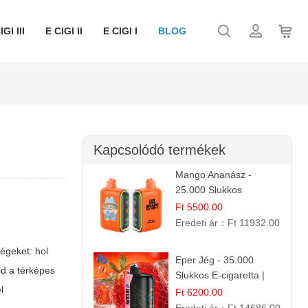
IGI III
E CIGI II
E CIGI I
BLOG
Kapcsolódó termékek
Mango Ananász -
25.000 Slukkos
eldobható E-cigaretta |
Ft 5500.00
Trópusi Ízélmény
Eredeti ár：
Ft 11932.00
égeket: hol
Eper Jég - 35.000
ld a térképes
Slukkos E-cigaretta |
l
IBVape Bar
Ft 6200.00