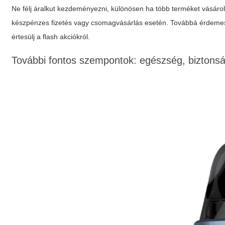
Ne félj áralkut kezdeményezni, különösen ha több terméket vásáro
készpénzes fizetés vagy csomagvásárlás esetén. Továbbá érdemes fe
értesülj a flash akciókról.
További fontos szempontok: egészség, biztons