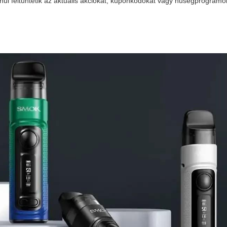
nül feltüntetik az aktuális akciókat, kuponkódokat vagy hűségprogramok