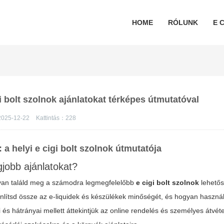
HOME
RÓLUNK
E C
 bolt szolnok ajánlatokat térképes útmutatóval
025-12-22
Kattintás：
228
: a helyi e cigi bolt szolnok útmutatója
jobb ajánlatokat?
ogyan találd meg a számodra legmegfelelőbb
e cigi bolt szolnok
lehetős
nlítsd össze az e-liquidek és készülékek minőségét, és hogyan haszná
i és hátrányai mellett áttekintjük az online rendelés és személyes átvéte