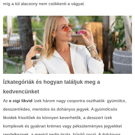
míg a túl alacsony nem csökkenti a vágyat.
Ízkategóriák és hogyan találjuk meg a
kedvencünket
Az
e cigi likvid
ízek három nagy csoportra oszthatók: gyümölcs,
desszert/édes, mentolos és dohányos jegyek. A gyümölcsös
likvidek frissítőek és könnyen keverhetők, a desszert ízek
komplexek és gyakran krémes vagy péksüteményes jegyekkel
rendelkeznek, a mentol pedig tiszta, hűsítő opció. A dohányos