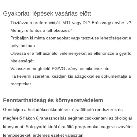
Gyakorlati lépések vásárlás előtt
Tisztázza a preferenciáját: MTL vagy DL? Erős vagy enyhe íz?
Mennyire fontos a felhőképzés?
Próbáljon ki minta csomagokat vagy teszt-use lehetőségeket a
helyi boltban.
Olvassa el a felhasználói véleményeket és ellenőrizze a gyártó
hitelességét.
Válasszon megfelelő PG/VG arányt és nikotinszintet.
Ha keverni szeretne, kezdjen kis adagokkal és dokumentálja a
recepteket.
Fenntarthatóság és környezetvédelem
Gondoljon a hulladékcsökkentésre: újratölthető rendszerek és
megfelelő flakon újrahasznosítás segíthet csökkenteni az ökológiai
lábnyomot. Sok gyártó kínál újratöltő programokat vagy visszavételi
lehetőségeket, érdemes ezeket választani.