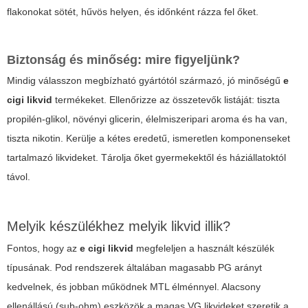
flakonokat sötét, hűvös helyen, és időnként rázza fel őket.
Biztonság és minőség: mire figyeljünk?
Mindig válasszon megbízható gyártótól származó, jó minőségű
e
cigi likvid
termékeket. Ellenőrizze az összetevők listáját: tiszta
propilén-glikol, növényi glicerin, élelmiszeripari aroma és ha van,
tiszta nikotin. Kerülje a kétes eredetű, ismeretlen komponenseket
tartalmazó likvideket. Tárolja őket gyermekektől és háziállatoktól
távol.
Melyik készülékhez melyik likvid illik?
Fontos, hogy az
e cigi likvid
megfeleljen a használt készülék
típusának. Pod rendszerek általában magasabb PG arányt
kedvelnek, és jobban működnek MTL élménnyel. Alacsony
ellenállású (sub-ohm) eszközök a magas VG likvideket szeretik a