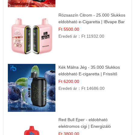
Rózsaszín Citrom - 25.000 Slukkos
eldobható e-Cigaretta | IBvape Bar
Ft 5500.00
Eredeti ár：
Ft 11932.00
Kék Málna Jég - 35.000 Slukkos
eldobható E-cigaretta | Frissítő
Ízélmény
Ft 6200.00
Eredeti ár：
Ft 14686.00
Red Bull Eper - eldobható
elektromos cigi | Energizáló
Gyümölcs Íz
Ft 3800.00