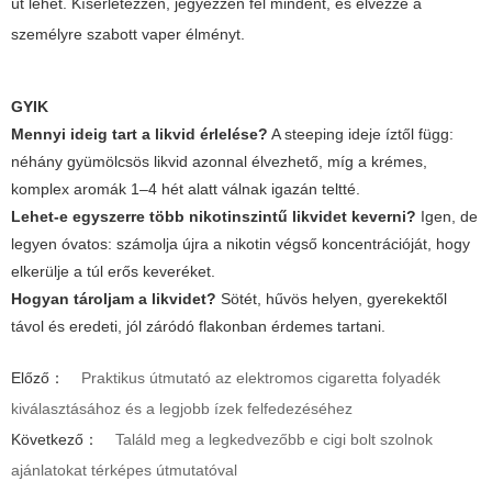
út lehet. Kísérletezzen, jegyezzen fel mindent, és élvezze a
személyre szabott vaper élményt.
GYIK
Mennyi ideig tart a likvid érlelése?
A steeping ideje íztől függ:
néhány gyümölcsös likvid azonnal élvezhető, míg a krémes,
komplex aromák 1–4 hét alatt válnak igazán teltté.
Lehet-e egyszerre több nikotinszintű likvidet keverni?
Igen, de
legyen óvatos: számolja újra a nikotin végső koncentrációját, hogy
elkerülje a túl erős keveréket.
Hogyan tároljam a likvidet?
Sötét, hűvös helyen, gyerekektől
távol és eredeti, jól záródó flakonban érdemes tartani.
Előző：
Praktikus útmutató az elektromos cigaretta folyadék
kiválasztásához és a legjobb ízek felfedezéséhez
Következő：
Találd meg a legkedvezőbb e cigi bolt szolnok
ajánlatokat térképes útmutatóval