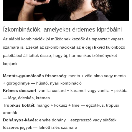
Ízkombinációk, amelyeket érdemes kipróbálni
Az alábbi kombinációk jól működnek kezdők és tapasztalt vapers
számára is. Ezeket az ízkombinációkat az
e cigi likvid
különböző
palettáiból állítottuk össze, hogy új, harmonikus ízélményeket
kapjunk.
Mentás-gyümölcsös frissesség
: menta + zöld alma vagy menta
+ görögdinnye — hűsítő, nyári kombináció
Krémes desszert
: vanília custard + karamell vagy vanília + piskóta
— lágy, édeskés, krémes
Tropikus koktél
: mangó + kókusz + lime — egzotikus, trópusi
aromák
Dohányos-kávés
: enyhe dohány + eszpresszó vagy sütőtök
fűszeres jegyek — felnőtt ízlés számára