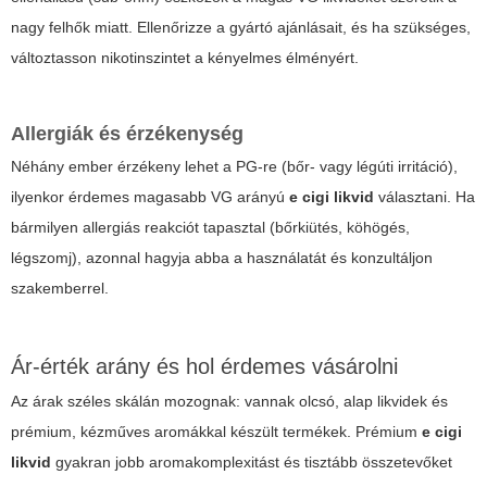
nagy felhők miatt. Ellenőrizze a gyártó ajánlásait, és ha szükséges,
változtasson nikotinszintet a kényelmes élményért.
Allergiák és érzékenység
Néhány ember érzékeny lehet a PG-re (bőr- vagy légúti irritáció),
ilyenkor érdemes magasabb VG arányú
e cigi likvid
választani. Ha
bármilyen allergiás reakciót tapasztal (bőrkiütés, köhögés,
légszomj), azonnal hagyja abba a használatát és konzultáljon
szakemberrel.
Ár-érték arány és hol érdemes vásárolni
Az árak széles skálán mozognak: vannak olcsó, alap likvidek és
prémium, kézműves aromákkal készült termékek. Prémium
e cigi
likvid
gyakran jobb aromakomplexitást és tisztább összetevőket