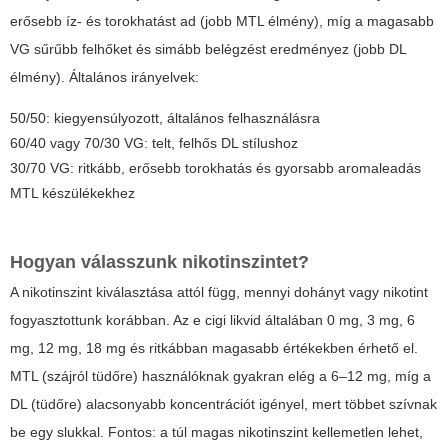
erősebb íz- és torokhatást ad (jobb MTL élmény), míg a magasabb
VG sűrűbb felhőket és simább belégzést eredményez (jobb DL
élmény). Általános irányelvek:
50/50: kiegyensúlyozott, általános felhasználásra
60/40 vagy 70/30 VG: telt, felhős DL stílushoz
30/70 VG: ritkább, erősebb torokhatás és gyorsabb aromaleadás
MTL készülékekhez
Hogyan válasszunk nikotinszintet?
A nikotinszint kiválasztása attól függ, mennyi dohányt vagy nikotint
fogyasztottunk korábban. Az
e cigi likvid
általában 0 mg, 3 mg, 6
mg, 12 mg, 18 mg és ritkábban magasabb értékekben érhető el.
MTL (szájról tüdőre) használóknak gyakran elég a 6–12 mg, míg a
DL (tüdőre) alacsonyabb koncentrációt igényel, mert többet szívnak
be egy slukkal. Fontos: a túl magas nikotinszint kellemetlen lehet,