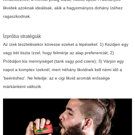
likvidek azoknak ideálisak, akik a hagyományos dohány ízéhez
ragaszkodnak.
Ízpróba stratégiák
Az ízek tesztelésekor kövesse ezeket a lépéseket: 1) Kezdjen egy
vagy két tiszta ízzel, hogy felmérje az alap preferenciát; 2)
Próbáljon kis mennyiséget (tank vagy pod csere); 3) Várjon egy
napot a komplex ízeknél, mert néhány likvidnek kell némi idő a
'beéréshez'. Ne feledje: az e cigi likvid aromák erőssége
márkánként változik.