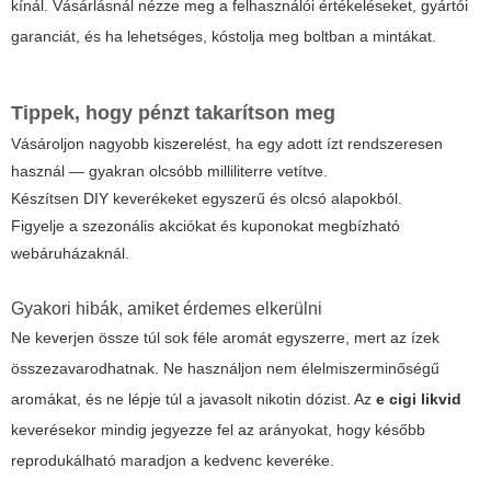
kínál. Vásárlásnál nézze meg a felhasználói értékeléseket, gyártói
garanciát, és ha lehetséges, kóstolja meg boltban a mintákat.
Tippek, hogy pénzt takarítson meg
Vásároljon nagyobb kiszerelést, ha egy adott ízt rendszeresen
használ — gyakran olcsóbb milliliterre vetítve.
Készítsen DIY keverékeket egyszerű és olcsó alapokból.
Figyelje a szezonális akciókat és kuponokat megbízható
webáruházaknál.
Gyakori hibák, amiket érdemes elkerülni
Ne keverjen össze túl sok féle aromát egyszerre, mert az ízek
összezavarodhatnak. Ne használjon nem élelmiszerminőségű
aromákat, és ne lépje túl a javasolt nikotin dózist. Az
e cigi likvid
keverésekor mindig jegyezze fel az arányokat, hogy később
reprodukálható maradjon a kedvenc keveréke.