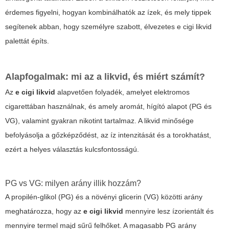
érdemes figyelni, hogyan kombinálhatók az ízek, és mely tippek
segítenek abban, hogy személyre szabott, élvezetes e cigi likvid
palettát építs.
Alapfogalmak: mi az a likvid, és miért számít?
Az
e cigi likvid
alapvetően folyadék, amelyet elektromos
cigarettában használnak, és amely aromát, hígító alapot (PG és
VG), valamint gyakran nikotint tartalmaz. A likvid minősége
befolyásolja a gőzképződést, az íz intenzitását és a torokhatást,
ezért a helyes választás kulcsfontosságú.
PG vs VG: milyen arány illik hozzám?
A propilén-glikol (PG) és a növényi glicerin (VG) közötti arány
meghatározza, hogy az
e cigi likvid
mennyire lesz ízorientált és
mennyire termel majd sűrű felhőket. A magasabb PG arány