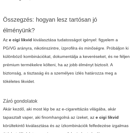
Összegzés: hogyan lesz tartósan jó
élményünk?
Az
e cigi likvid
kiválasztása tudatosságot igényel: figyelem a
PG/VG arányra, nikotinszintre, ízprofilra és minőségre. Próbáljon ki
különböző kombinációkat, dokumentálja a keveréseket, és ne féljen
prémium termékekre költeni, ha az jobb élményt biztosít. A
biztonság, a tisztaság és a személyes ízlés határozza meg a
tökéletes likvidet.
Záró gondolatok
Akár kezdő, aki most lép be az e-cigarettázás világába, akár
tapasztalt vaper, aki finomhangolná az ízeket, az
e cigi likvid
körültekintő kiválasztása és az ízkombinációk felfedezése izgalmas