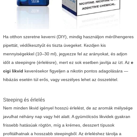
Ha otthon szeretne keverni (DIY), mindig használjon mérőhengeres
pipettát, védőkesztyűt és tiszta üvegeket. Kezdjen kis
mennyiségekkel (10–30 ml), jegyezze fel az arányokat, és adjon
időt a steepingre (érlelésre), mert ez sok esetben javítja az ízt. Az
e
cigi likvid
keverésekor figyeljen a nikotin pontos adagolására —
hibázás esetén túl erős, vagy veszélyes lehet az összetétel.
Steeping és érlelés
Nem minden likvid igényel hosszú érlelést, de az aromák mélysége
javulhat néhány nap vagy hét alatt. A gyümölcsös likvidek gyakran
frissebb hatásúak rögtön, míg a krémes, desszert típusok
profitálhatnak a hosszabb steepingből. Az érleléshez tárolja a