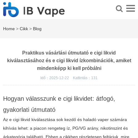
Home
>
Cikk
>
Blog
Praktikus vásárlási útmutató e cigi likvid
kiválasztásához és e cigi likvid ízkombinációk, amiket
mindenképp ki kell próbálni
Idő：2025-12-22
Kattintás：
131
Hogyan válasszunk e cigi likvidet: átfogó,
gyakorlati útmutató
Az e cigi likvid kiválasztása sok kezdő és haladó vaper számára
kihívás lehet: a piacon rengeteg íz, PG/VG arány, nikotinszint és
árkategória található. Ebben a cikkben részletesen feltárjuk, mire