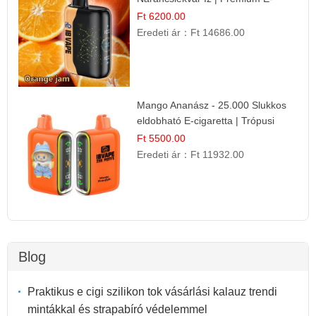
cigaretta
Ft 6200.00
Eredeti ár：
Ft 14686.00
Mango Ananász - 25.000 Slukkos
eldobható E-cigaretta | Trópusi
Ízélmény
Ft 5500.00
Eredeti ár：
Ft 11932.00
Blog
Praktikus e cigi szilikon tok vásárlási kalauz trendi
mintákkal és strapabíró védelemmel