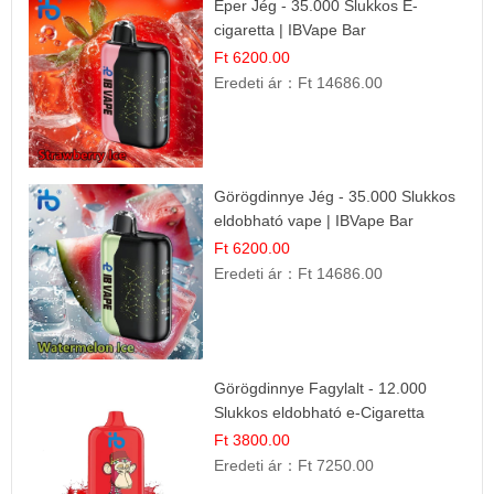
Eper Jég - 35.000 Slukkos E-
cigaretta | IBVape Bar
Ft 6200.00
Eredeti ár：
Ft 14686.00
Görögdinnye Jég - 35.000 Slukkos
eldobható vape | IBVape Bar
Frissítő Nyári Íz
Ft 6200.00
Eredeti ár：
Ft 14686.00
Görögdinnye Fagylalt - 12.000
Slukkos eldobható e-Cigaretta
Ft 3800.00
Eredeti ár：
Ft 7250.00