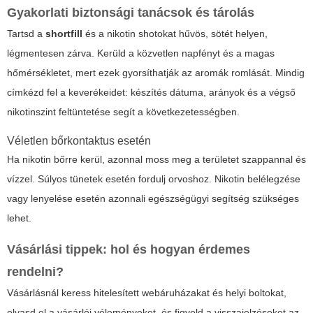
Gyakorlati biztonsági tanácsok és tárolás
Tartsd a
shortfill
és a nikotin shotokat hűvös, sötét helyen,
légmentesen zárva. Kerüld a közvetlen napfényt és a magas
hőmérsékletet, mert ezek gyorsíthatják az aromák romlását. Mindig
címkézd fel a keverékeidet: készítés dátuma, arányok és a végső
nikotinszint feltüntetése segít a következetességben.
Véletlen bőrkontaktus esetén
Ha nikotin bőrre kerül, azonnal moss meg a területet szappannal és
vízzel. Súlyos tünetek esetén fordulj orvoshoz. Nikotin belélegzése
vagy lenyelése esetén azonnali egészségügyi segítség szükséges
lehet.
Vásárlási tippek: hol és hogyan érdemes
rendelni?
Vásárlásnál keress hitelesített webáruházakat és helyi boltokat,
olvasd el a vásárlói véleményeket, és figyeld a visszajelzéseket az