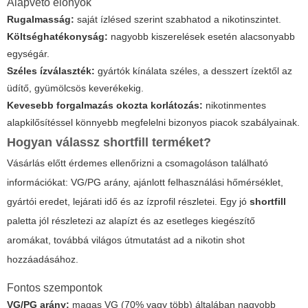
Alapvető előnyök
Rugalmasság:
saját ízlésed szerint szabhatod a nikotinszintet.
Költséghatékonyság:
nagyobb kiszerelések esetén alacsonyabb
egységár.
Széles ízválaszték:
gyártók kínálata széles, a desszert ízektől az
üdítő, gyümölcsös keverékekig.
Kevesebb forgalmazás okozta korlátozás:
nikotinmentes
alapkilősítéssel könnyebb megfelelni bizonyos piacok szabályainak.
Hogyan válassz
shortfill
terméket?
Vásárlás előtt érdemes ellenőrizni a csomagoláson található
információkat: VG/PG arány, ajánlott felhasználási hőmérséklet,
gyártói eredet, lejárati idő és az ízprofil részletei. Egy jó
shortfill
paletta jól részletezi az alapízt és az esetleges kiegészítő
aromákat, továbbá világos útmutatást ad a nikotin shot
hozzáadásához.
Fontos szempontok
VG/PG arány:
magas VG (70% vagy több) általában nagyobb