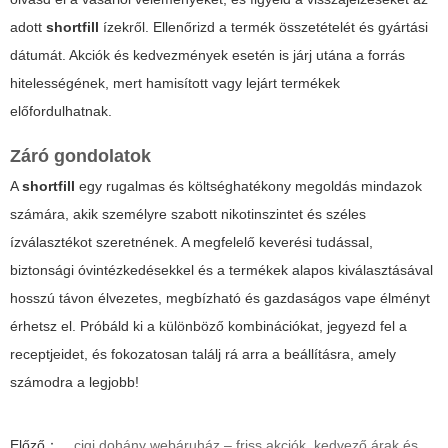
adott
shortfill
ízekről. Ellenőrizd a termék összetételét és gyártási
dátumát. Akciók és kedvezmények esetén is járj utána a forrás
hitelességének, mert hamisított vagy lejárt termékek
előfordulhatnak.
Záró gondolatok
A
shortfill
egy rugalmas és költséghatékony megoldás mindazok
számára, akik személyre szabott nikotinszintet és széles
ízválasztékot szeretnének. A megfelelő keverési tudással,
biztonsági óvintézkedésekkel és a termékek alapos kiválasztásával
hosszú távon élvezetes, megbízható és gazdaságos vape élményt
érhetsz el. Próbáld ki a különböző kombinációkat, jegyezd fel a
receptjeidet, és fokozatosan találj rá arra a beállításra, amely
számodra a legjobb!
Előző：
cigi dohány webáruház – friss akciók, kedvező árak és