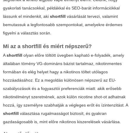
gyakorlati tanácsokkal, példákkal és SEO-barát információkkal
lássunk el mindenkit, aki
shortfill
vásárlását tervezi, valamint
bemutassuk a legfontosabb szempontokat, amelyekre érdemes
figyelni a választás során.
Mi az a
shortfill
és miért népszerű?
A
shortfill
olyan előre töltött üvegben kapható e-folyadék, amely
általában tömény VG-domináns bázist tartalmaz, nikotinmentes
formában és elég helyet hagy a nikotinos töltet utólagos
hozzáadásához. Ez a megoldás különösen népszerű az EU-
szabályozások és a fogyasztói preferenciák miatt: akik erősebb
nikotinélményt szeretnének, azok külön
nicotine shot
-ot adhatnak
hozzá, így személyre szabhatják a végleges erőt és ízintenzitást. A
shortfill
választása rugalmasságot biztosít, és gyakran
gazdaságosabb is, mint előre nikotinos kiszerelések vásárlása.