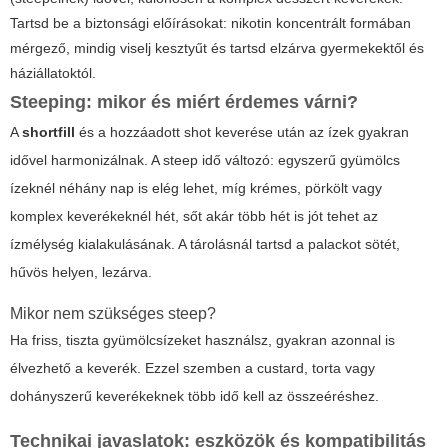
Tartsd be a biztonsági előírásokat: nikotin koncentrált formában
mérgező, mindig viselj kesztyűt és tartsd elzárva gyermekektől és
háziállatoktól.
Steeping: mikor és miért érdemes várni?
A
shortfill
és a hozzáadott shot keverése után az ízek gyakran
idővel harmonizálnak. A steep idő változó: egyszerű gyümölcs
ízeknél néhány nap is elég lehet, míg krémes, pörkölt vagy
komplex keverékeknél hét, sőt akár több hét is jót tehet az
ízmélység kialakulásának. A tárolásnál tartsd a palackot sötét,
hűvös helyen, lezárva.
Mikor nem szükséges steep?
Ha friss, tiszta gyümölcsízeket használsz, gyakran azonnal is
élvezhető a keverék. Ezzel szemben a custard, torta vagy
dohányszerű keverékeknek több idő kell az összeéréshez.
Technikai javaslatok: eszközök és kompatibilitás