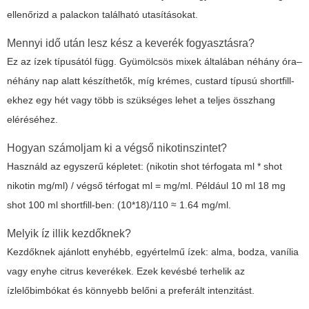
ellenőrizd a palackon található utasításokat.
Mennyi idő után lesz kész a keverék fogyasztásra?
Ez az ízek típusától függ. Gyümölcsös mixek általában néhány óra–
néhány nap alatt készíthetők, míg krémes, custard típusú shortfill-
ekhez egy hét vagy több is szükséges lehet a teljes összhang
eléréséhez.
Hogyan számoljam ki a végső nikotinszintet?
Használd az egyszerű képletet: (nikotin shot térfogata ml * shot
nikotin mg/ml) / végső térfogat ml = mg/ml. Például 10 ml 18 mg
shot 100 ml shortfill-ben: (10*18)/110 ≈ 1.64 mg/ml.
Melyik íz illik kezdőknek?
Kezdőknek ajánlott enyhébb, egyértelmű ízek: alma, bodza, vanília
vagy enyhe citrus keverékek. Ezek kevésbé terhelik az
ízlelőbimbókat és könnyebb belőni a preferált intenzitást.