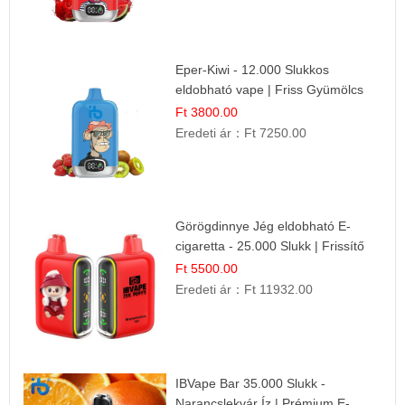
Eper-Kiwi - 12.000 Slukkos
eldobható vape | Friss Gyümölcs
Kombináció
Ft 3800.00
Eredeti ár：
Ft 7250.00
Görögdinnye Jég eldobható E-
cigaretta - 25.000 Slukk | Frissítő
Nyári Íz
Ft 5500.00
Eredeti ár：
Ft 11932.00
IBVape Bar 35.000 Slukk -
Narancslekvár Íz | Prémium E-