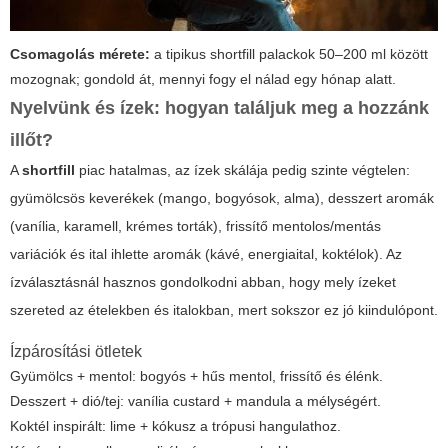
Csomagolás mérete:
a tipikus shortfill palackok 50–200 ml között
mozognak; gondold át, mennyi fogy el nálad egy hónap alatt.
Nyelvünk és ízek: hogyan találjuk meg a hozzánk
illőt?
A
shortfill
piac hatalmas, az ízek skálája pedig szinte végtelen:
gyümölcsös keverékek (mango, bogyósok, alma), desszert aromák
(vanília, karamell, krémes torták), frissítő mentolos/mentás
variációk és ital ihlette aromák (kávé, energiaital, koktélok). Az
ízválasztásnál hasznos gondolkodni abban, hogy mely ízeket
szereted az ételekben és italokban, mert sokszor ez jó kiindulópont.
Ízpárosítási ötletek
Gyümölcs + mentol: bogyós + hűs mentol, frissítő és élénk.
Desszert + dió/tej: vanília custard + mandula a mélységért.
Koktél inspirált: lime + kókusz a trópusi hangulathoz.