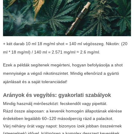
+ két darab 10 ml 18 mg/ml shot = 140 ml végösszeg. Nikotin: (20
ml * 18 mg/ml) / 140 ml = 2.571 mg/ml ≈ 2.6 mg/ml.
Ezek a példák segítenek megérteni, hogyan befolyásolja a shot
mennyisége a végső nikotinszintet. Mindig ellenőrizd a gyártó
ajánlásait és a saját toleranciádat!
Arányok és vegyítés: gyakorlati szabályok
Mindig használj mérőeszközt: fecskendőt vagy pipettát.
Rázd össze alaposan: a keverék homogén állapotának elérése
érdekében legalább 60–120 másodpercig rázd a palackot.
Várj néhány órát vagy napot: bizonyos ízek jobban összeérnek
(steepelnek) idővel, különösen a komplex desszert keverékek.