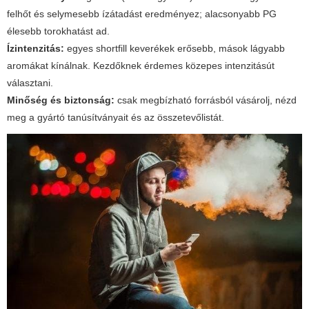
felhőt és selymesebb ízátadást eredményez; alacsonyabb PG
élesebb torokhatást ad.
Ízintenzitás:
egyes shortfill keverékek erősebb, mások lágyabb
aromákat kínálnak. Kezdőknek érdemes közepes intenzitásút
választani.
Minőség és biztonság:
csak megbízható forrásból vásárolj, nézd
meg a gyártó tanúsítványait és az összetevőlistát.