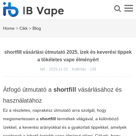
Home
>
Cikk
>
Blog
shortfill vásárlási útmutató 2025, ízek és keverési tippek
a tökéletes vape élményért
Idő：2025-11-22
Kattintás：
138
Átfogó útmutató a
shortfill
vásárlásához és
használatához
Ez a részletes, naprakész útmutató arra szolgál, hogy
megismertessen a
shortfill
termékek világával, a különböző
ízekkel, a keverési arányokkal és a gyakorlati tippekkel, amelyek
segítenek a lehető legjobb vape élményt elérni. Célunk, hogy