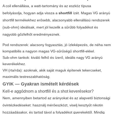
A coil ellenállása, a watt-tartomány és az eszköz típusa
befolyásolja, hogyan adja vissza a
shortfill
ízét. Magas VG arányú
shortfill termékekhez erősebb, alacsonyabb ellenállású rendszerek
(sub-ohm) ideálisak, mert jól kezelik a sűrűbb folyadékot és
nagyobb gőzfelhőt eredményeznek.
Pod rendszerek: alacsony fogyasztás, jó ízleképezés, de néha nem
kompatibilis a nagyon magas VG-sűrűségű shortfill-ekkel.
Sub-ohm tankok: kiváló felhő és ízerő, ideális nagy VG arányú
keverékekhez.
VH (rta/rda): azoknak, akik saját maguk építenek tekercseket,
maximális testreszabhatóság.
GYIK — Gyakran ismételt kérdések
Kell-e aggódnom a shortfill és a shot keverésekor?
Nem, amennyiben betartod az arányokat és az alapvető biztonsági
óvintézkedéseket: használj mérőeszközt, viselj kesztyűt nikotin
hozzáadásakor, és tartsd távol a folyadékot gyerekektől. Mindig