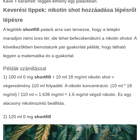
Kávé + karamell: reggeli élmény egy palackban.
Keverési tippek: nikotin shot hozzáadása lépésről
lépésre
A legtöbb
shortfill
palack arra van tervezve, hogy a tetején
maradjon némi üres tér, ide lehet befecskendezni a nikotin shotot. A
következőkben bemutatunk pár gyakorlati példát, hogy látható
legyen a matematika és a gyakorlat.
Példák számítással
1) 100 ml 0 mg
shortfill
+ 10 ml 18 mg/ml nikotin shot =
végeredmény 110 ml folyadék. A nikotin koncentráció: (10 ml * 18
mg/ml) / 110 ml = 1.636 mg/ml ≈ 1.6 mg/ml végső nikotin. Ez egy
alacsony nikotinszintű beállítás.
2) 120 ml 0 mg
shortfill