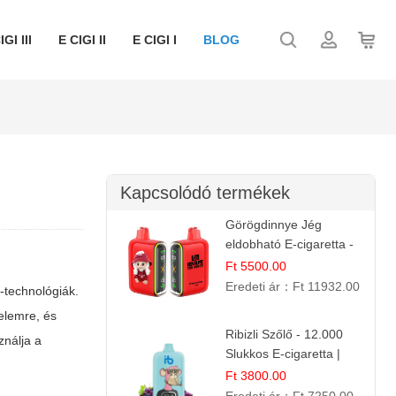
IGI III
E CIGI II
E CIGI I
BLOG
Kapcsolódó termékek
Görögdinnye Jég
eldobható E-cigaretta -
25.000 Slukk | Frissítő
Ft 5500.00
Nyári Íz
Eredeti ár：
Ft 11932.00
-technológiák.
elemre, és
Ribizli Szőlő - 12.000
ználja a
Slukkos E-cigaretta |
Kifinomult Gyümölcs Íz
Ft 3800.00