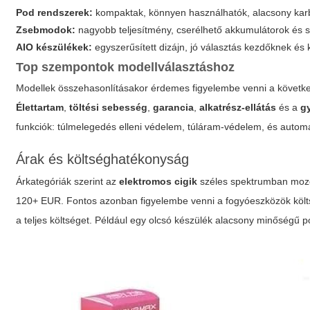
Pod rendszerek:
kompaktak, könnyen használhatók, alacsony karb
Zsebmodok:
nagyobb teljesítmény, cserélhető akkumulátorok és s
AIO készülékek:
egyszerűsített dizájn, jó választás kezdőknek é
Top szempontok modellválasztáshoz
Modellek összehasonlításakor érdemes figyelembe venni a követk
Élettartam
,
töltési sebesség
,
garancia
,
alkatrész-ellátás
és a
g
funkciók: túlmelegedés elleni védelem, túláram-védelem, és automa
Árak és költséghatékonyság
Árkategóriák szerint az
elektromos cigik
széles spektrumban mozo
120+ EUR. Fontos azonban figyelembe venni a fogyóeszközök költsé
a teljes költséget. Például egy olcsó készülék alacsony minőségű p