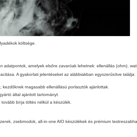
lyadékok költsége.
 adatpontok, amelyek elsőre zavaróak lehetnek: ellenállás (ohm), wat
acitása. A gyakorlati jelentéseket az alábbiakban egyszerűsítve találja:
t; kezdőknek magasabb ellenállású porlasztók ajánlottak.
yártó által ajánlott tartományt.
tovább bírja töltés nélkül a készülék.
dszerek, zsebmodok, all-in-one AIO készülékek és prémium testreszabh