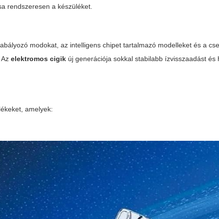
tsa rendszeresen a készüléket.
zabályozó modokat, az intelligens chipet tartalmazó modelleket és a cs
. Az
elektromos cigik
új generációja sokkal stabilabb ízvisszaadást é
ülékeket, amelyek: