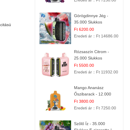
Eredeti ár：
Ft 7250.00
Görögdinnye Jég -
35.000 Slukkos
citású
eldobható vape |
Ft 6200.00
IBVape Bar Frissítő
Eredeti ár：
Ft 14686.00
Nyári Íz
Rózsaszín Citrom -
25.000 Slukkos
eldobható e-Cigaretta |
Ft 5500.00
IBvape Bar
Eredeti ár：
Ft 11932.00
Mango Ananász
Őszibarack - 12.000
Slukkos eldobható e-
Ft 3800.00
Cigaretta
Eredeti ár：
Ft 7250.00
Szőlő Íz - 35.000