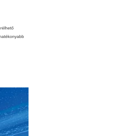
erélhető
s hatékonyabb