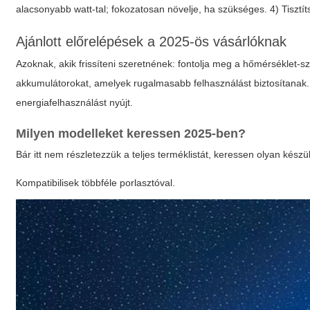
alacsonyabb watt-tal; fokozatosan növelje, ha szükséges. 4) Tisztí
Ajánlott előrelépések a 2025-ös vásárlóknak
Azoknak, akik frissíteni szeretnének: fontolja meg a hőmérséklet-s
akkumulátorokat, amelyek rugalmasabb felhasználást biztosítanak
energiafelhasználást nyújt.
Milyen modelleket keressen 2025-ben?
Bár itt nem részletezzük a teljes terméklistát, keressen olyan kész
Kompatibilisek többféle porlasztóval.