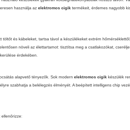
szeresen használja az
elektromos cigik
termékeit, érdemes nagyobb kis
tt töltőt és kábeleket, tartsa távol a készülékeket extrém hőmérséklettő
elentősen növeli az élettartamot: tisztítsa meg a csatlakozókat, cserélj
elkerülése érdekében.
kibocsátás alapvető tényezők. Sok modern
elektromos cigik
készülék re
lyre szabhatja a belélegzés élményét. A beépített intelligens chip vez
 ellenőrizze: