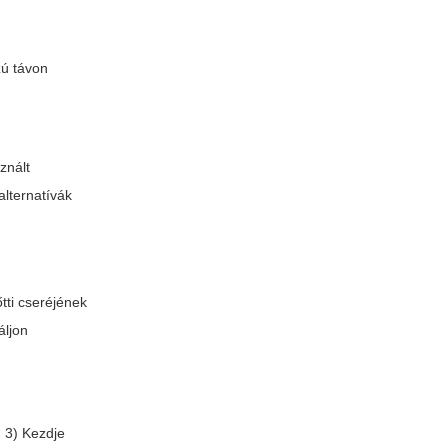
zú távon
znált
alternatívák
tti cseréjének
áljon
. 3) Kezdje