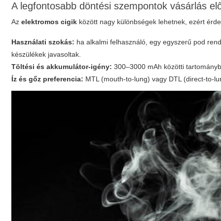
A legfontosabb döntési szempontok vásárlás elő
Az
elektromos cigik
között nagy különbségek lehetnek, ezért érde
Használati szokás:
ha alkalmi felhasználó, egy egyszerű pod rend
készülékek javasoltak.
Töltési és akkumulátor-igény:
300–3000 mAh közötti tartományba
Íz és gőz preferencia:
MTL (mouth-to-lung) vagy DTL (direct-to-lun