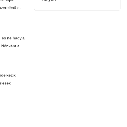
zerelésű e-
l, és ne hagyja
e időnként a
ndelkezik
érlések