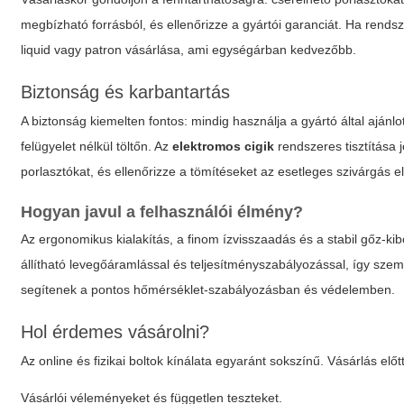
megbízható forrásból, és ellenőrizze a gyártói garanciát. Ha rend
liquid vagy patron vásárlása, ami egységárban kedvezőbb.
Biztonság és karbantartás
A biztonság kiemelten fontos: mindig használja a gyártó által ajánlo
felügyelet nélkül töltőn. Az
elektromos cigik
rendszeres tisztítása j
porlasztókat, és ellenőrizze a tömítéseket az esetleges szivárgás 
Hogyan javul a felhasználói élmény?
Az ergonomikus kialakítás, a finom ízvisszaadás és a stabil gőz-
állítható levegőáramlással és teljesítményszabályozással, így szemé
segítenek a pontos hőmérséklet-szabályozásban és védelemben.
Hol érdemes vásárolni?
Az online és fizikai boltok kínálata egyaránt sokszínű. Vásárlás előtt
Vásárlói véleményeket és független teszteket.