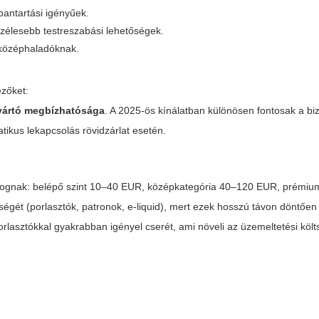
antartási igényűek.
zélesebb testreszabási lehetőségek.
s középhaladóknak.
ezőket:
yártó megbízhatósága
. A 2025-ös kínálatban különösen fontosak a bi
tikus lekapcsolás rövidzárlat esetén.
gnak: belépő szint 10–40 EUR, középkategória 40–120 EUR, prémiu
gét (porlasztók, patronok, e-liquid), mert ezek hosszú távon döntően 
orlasztókkal gyakrabban igényel cserét, ami növeli az üzemeltetési költ