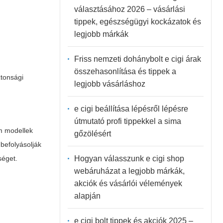
választásához 2026 – vásárlási
tippek, egészségügyi kockázatok és
legjobb márkák
Friss nemzeti dohánybolt e cigi árak
összehasonlítása és tippek a
ztonsági
legjobb vásárláshoz
e cigi beállítása lépésről lépésre
útmutató profi tippekkel a sima
m modellek
gőzölésért
befolyásolják
Hogyan válasszunk e cigi shop
séget.
webáruházat a legjobb márkák,
akciók és vásárlói vélemények
alapján
e cigi bolt tippek és akciók 2025 –