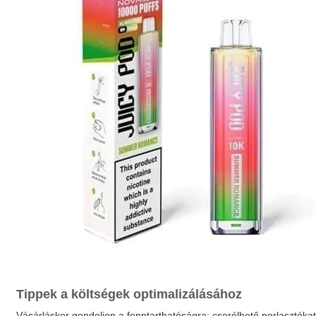
Tippek a költségek optimalizálásához
Vásárláskor gondoljon a fenntarthatóságra: cserélhető porlasztók