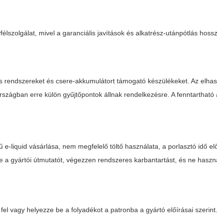
szolgálat, mivel a garanciális javítások és alkatrész-utánpótlás hoss
os rendszereket és csere-akkumulátort támogató készülékeket. Az elhas
országban erre külön gyűjtőpontok állnak rendelkezésre. A fenntartható 
 e-liquid vásárlása, nem megfelelő töltő használata, a porlasztó idő elő
 a gyártói útmutatót, végezzen rendszeres karbantartást, és ne haszn
e fel vagy helyezze be a folyadékot a patronba a gyártó előírásai szerint