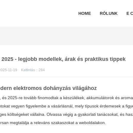
HOME
RÓLUNK
E C
 2025 - legjobb modellek, árak és praktikus tippek
2025-11-19
Kattintás：
284
odern elektromos dohányzás világához
t, és 2025-re tovább finomodtak a készülékek, akkumulátorok és aroma
ontokat vegyen figyelembe a vásárlásnál, mely típusok érdemesek a figy
ges költségeket vállalna. Olvassa végig a gyakorlati tanácsokat, és has
orsan megtalálja a releváns szakaszokat a weboldalakon.