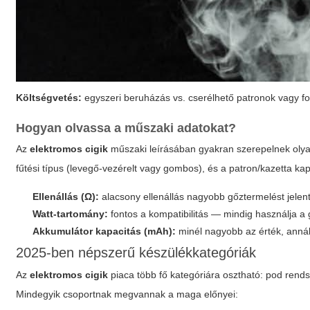
Költségvetés:
egyszeri beruházás vs. cserélhető patronok vagy fo
Hogyan olvassa a műszaki adatokat?
Az
elektromos cigik
műszaki leírásában gyakran szerepelnek olyan
fűtési típus (levegő-vezérelt vagy gombos), és a patron/kazetta kap
Ellenállás (Ω):
alacsony ellenállás nagyobb gőztermelést jelen
Watt-tartomány:
fontos a kompatibilitás — mindig használja a g
Akkumulátor kapacitás (mAh):
minél nagyobb az érték, annál 
2025-ben népszerű készülékkategóriák
Az
elektromos cigik
piaca több fő kategóriára osztható: pod ren
Mindegyik csoportnak megvannak a maga előnyei: