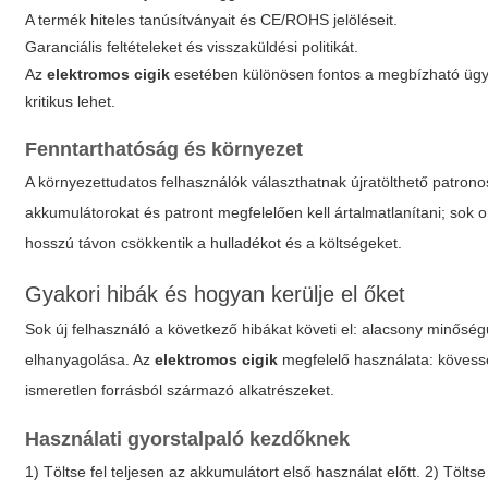
A termék hiteles tanúsítványait és CE/ROHS jelöléseit.
Garanciális feltételeket és visszaküldési politikát.
Az
elektromos cigik
esetében különösen fontos a megbízható ügyfél
kritikus lehet.
Fenntarthatóság és környezet
A környezettudatos felhasználók választhatnak újratölthető patron
akkumulátorokat és patront megfelelően kell ártalmatlanítani; sok 
hosszú távon csökkentik a hulladékot és a költségeket.
Gyakori hibák és hogyan kerülje el őket
Sok új felhasználó a következő hibákat követi el: alacsony minőségű
elhanyagolása. Az
elektromos cigik
megfelelő használata: kövesse
ismeretlen forrásból származó alkatrészeket.
Használati gyorstalpaló kezdőknek
1) Töltse fel teljesen az akkumulátort első használat előtt. 2) Tölts