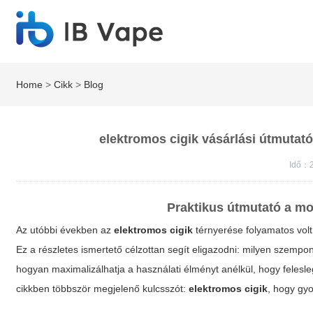
Home
>
Cikk
>
Blog
elektromos cigik vásárlási útmutató
Idő：
Praktikus útmutató a m
Az utóbbi években az
elektromos cigik
térnyerése folyamatos vol
Ez a részletes ismertető célzottan segít eligazodni: milyen szemp
hogyan maximalizálhatja a használati élményt anélkül, hogy felesle
cikkben többször megjelenő kulcsszót:
elektromos cigik
, hogy gy