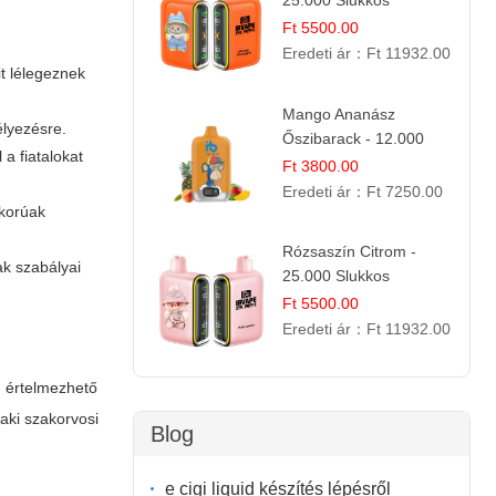
25.000 Slukkos
eldobható E-cigaretta |
Ft 5500.00
Trópusi Ízélmény
Eredeti ár：
Ft 11932.00
it lélegeznek
Mango Ananász
élyezésre.
Őszibarack - 12.000
a fiatalokat
Slukkos eldobható e-
Ft 3800.00
Cigaretta
Eredeti ár：
Ft 7250.00
lkorúak
Rózsaszín Citrom -
ak szabályai
25.000 Slukkos
eldobható e-Cigaretta |
Ft 5500.00
IBvape Bar
Eredeti ár：
Ft 11932.00
n értelmezhető
laki szakorvosi
Blog
e cigi liquid készítés lépésről