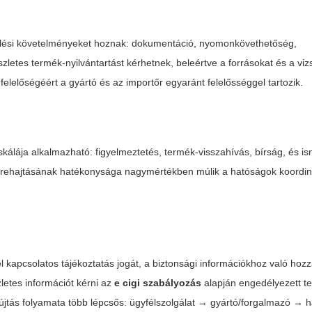
elési követelményeket hoznak: dokumentáció, nyomonkövethetőség,
zletes termék-nyilvántartást kérhetnek, beleértve a forrásokat és a vizs
lelőségéért a gyártó és az importőr egyaránt felelősséggel tartozik.
lája alkalmazható: figyelmeztetés, termék-visszahívás, bírság, és is
rehajtásának hatékonysága nagymértékben múlik a hatóságok koordin
el kapcsolatos tájékoztatás jogát, a biztonsági információkhoz való hozz
letes információt kérni az
e cigi szabályozás
alapján engedélyezett t
tás folyamata több lépcsős: ügyfélszolgálat → gyártó/forgalmazó → h