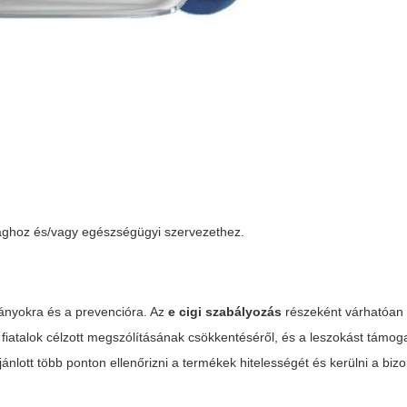
sághoz és/vagy egészségügyi szervezethez.
ányokra és a prevencióra. Az
e cigi szabályozás
részeként várhatóan
 fiatalok célzott megszólításának csökkentéséről, és a leszokást támog
nlott több ponton ellenőrizni a termékek hitelességét és kerülni a biz