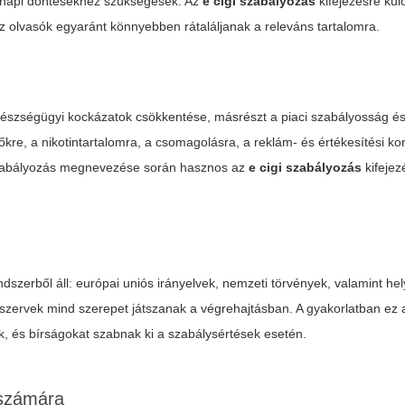
ennapi döntésekhez szükségesek. Az
e cigi szabályozás
kifejezésre kül
 olvasók egyaránt könnyebben rátaláljanak a releváns tartalomra.
egészségügyi kockázatok csökkentése, másrészt a piaci szabályosság é
kre, a nikotintartalomra, a csomagolásra, a reklám- és értékesítési kor
 szabályozás megnevezése során hasznos az
e cigi szabályozás
kifejez
dszerből áll: európai uniós irányelvek, nemzeti törvények, valamint hel
zervek mind szerepet játszanak a végrehajtásban. A gyakorlatban ez az
k, és bírságokat szabnak ki a szabálysértések esetén.
 számára