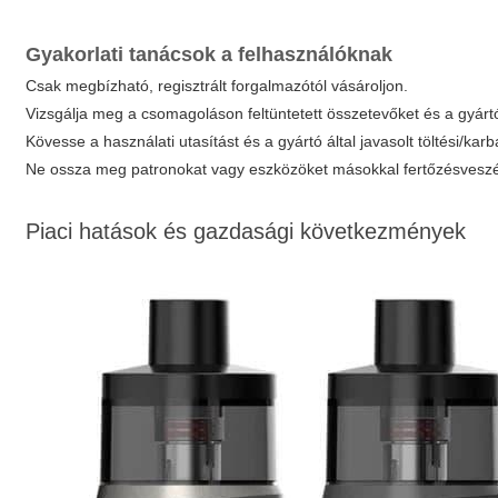
Gyakorlati tanácsok a felhasználóknak
Csak megbízható, regisztrált forgalmazótól vásároljon.
Vizsgálja meg a csomagoláson feltüntetett összetevőket és a gyártó
Kövesse a használati utasítást és a gyártó által javasolt töltési/karba
Ne ossza meg patronokat vagy eszközöket másokkal fertőzésveszél
Piaci hatások és gazdasági következmények