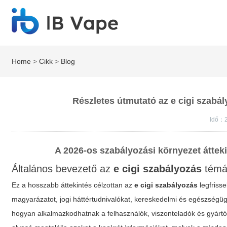
Home
>
Cikk
>
Blog
Részletes útmutató az e cigi szabá
Idő：2
A 2026-os szabályozási környezet áttek
Általános bevezető az
e cigi szabályozás
témá
Ez a hosszabb áttekintés célzottan az
e cigi szabályozás
legfrisse
magyarázatot, jogi háttértudnivalókat, kereskedelmi és egészségüg
hogyan alkalmazkodhatnak a felhasználók, viszonteladók és gyárt