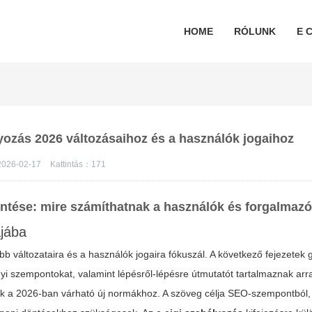
HOME
RÓLUNK
E C
lyozás 2026 változásaihoz és a használók jogaihoz
026-02-17
Kattintás：
171
intése: mire számíthatnak a használók és forgalmaz
jába
bb változataira és a használók jogaira fókuszál. A következő fejezetek g
yi szempontokat, valamint lépésről-lépésre útmutatót tartalmaznak ar
ók a 2026-ban várható új normákhoz. A szöveg célja SEO-szempontból,