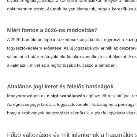
olvasó megtalálja azokat a konkrét információkat, melyek a mind
dokumentum során, és több helyen kiemeltük, hogy a keresők és az
Miért fontos a 2026-os módosítás?
A 2026-ban életbe lépő intézkedések célja kettős: egyrészt a köz
fogyasztóvédelem erősítése. Az új jogszabályok érintik az összetevő
valamint a határon átnyúló eladásokra vonatkozó szabályokat. A
alkalmazni, mivel ez a legfontosabb kulcsszó a témában.
Általános jogi keret és felelős hatóságok
Magyarországon az
e cigi szabályozás
egésze több szintű jogi ren
Az egészségügyi tárca, a fogyasztóvédelmi hatóság és a pénzügyi s
hogy a szabványok bevezetését ellenőrzik, a piacfelügyeletet végzi
Főbb változások és mit jelentenek a használók