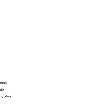
 több
ató
onytalan