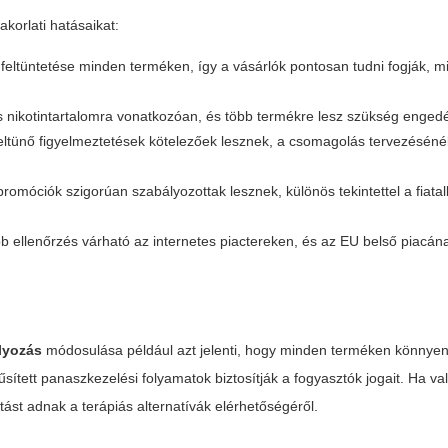
korlati hatásaikat:
 feltüntetése minden terméken, így a vásárlók pontosan tudni fogják, m
s nikotintartalomra vonatkozóan, és több termékre lesz szükség enged
ltünő figyelmeztetések kötelezőek lesznek, a csomagolás tervezésénél 
romóciók szigorúan szabályozottak lesznek, különös tekintettel a fiata
 ellenőrzés várható az internetes piactereken, és az EU belső piacán
ályozás
módosulása például azt jelenti, hogy minden terméken könnye
ített panaszkezelési folyamatok biztosítják a fogyasztók jogait. Ha va
tást adnak a terápiás alternatívák elérhetőségéről.