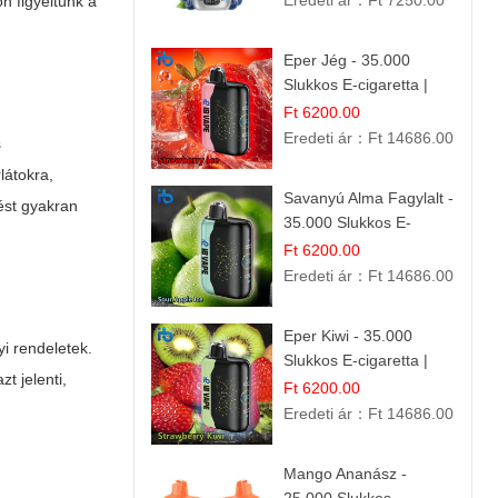
Eredeti ár：
Ft 7250.00
ön figyeltünk a
Eper Jég - 35.000
Slukkos E-cigaretta |
IBVape Bar
Ft 6200.00
Eredeti ár：
Ft 14686.00
s
látokra,
Savanyú Alma Fagylalt -
ést gyakran
35.000 Slukkos E-
cigaretta | IBVape Bar
Ft 6200.00
Eredeti ár：
Ft 14686.00
Eper Kiwi - 35.000
yi rendeletek.
Slukkos E-cigaretta |
t jelenti,
IBVape Bar Friss
Ft 6200.00
Gyümölcs Ízek
Eredeti ár：
Ft 14686.00
Mango Ananász -