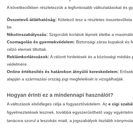
A következőkben részletezzük a legfontosabb változtatásokat és gya
Összetevő-átláthatóság:
Kötelező lesz a részletes összetevőlista
be.
Nikotinszabályozás:
Szigorúbb korlátok lépnek életbe a maximáli
Csomagolás és gyermekvédelem:
Biztonsági záras kupakok és fe
célzó elemek tiltottak.
Reklámkorlátozások:
A célzott hirdetések és a közösségi médiás p
védelmére.
Online értékesítés és határokon átnyúló kereskedelem:
Erősebb
alapján a származási ország jogi megfelelését is vizsgálhatják.
Hogyan érinti ez a mindennapi használót?
A változások elsődleges célja a fogyasztóvédelem. Az
e cigi szab
figyelmeztetések lesznek, továbbá egyszerűsíthető vagy egyértelműs
tanácsra szorul a leszokás miatt, a jogszabályok tisztább iránymuta