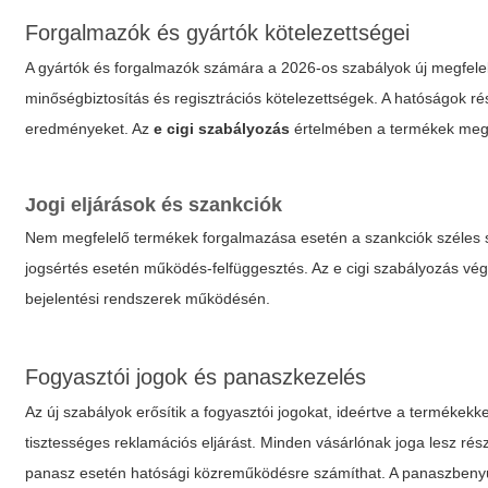
Forgalmazók és gyártók kötelezettségei
A gyártók és forgalmazók számára a 2026-os szabályok új megfel
minőségbiztosítás és regisztrációs kötelezettségek. A hatóságok rés
eredményeket. Az
e cigi szabályozás
értelmében a termékek megfe
Jogi eljárások és szankciók
Nem megfelelő termékek forgalmazása esetén a szankciók széles ská
jogsértés esetén működés-felfüggesztés. Az
e cigi szabályozás
vég
bejelentési rendszerek működésén.
Fogyasztói jogok és panaszkezelés
Az új szabályok erősítik a fogyasztói jogokat, ideértve a termékekk
tisztességes reklamációs eljárást. Minden vásárlónak joga lesz rész
panasz esetén hatósági közreműködésre számíthat. A panaszbenyúj