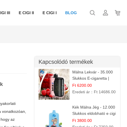
IGI III
E CIGI II
E CIGI I
BLOG
Kapcsolódó termékek
Málna Lekvár - 35.000
Slukkos E-cigaretta |
ók
IBVape Bar Édes
Ft 6200.00
Gyümölcs Íz
Eredeti ár：
Ft 14686.00
yakorlati
Kék Málna Jég - 12.000
ra vonatkozóan,
Slukkos eldobható e cigi
 hogy az
| Frissítő Bogyós Íz
Ft 3800.00