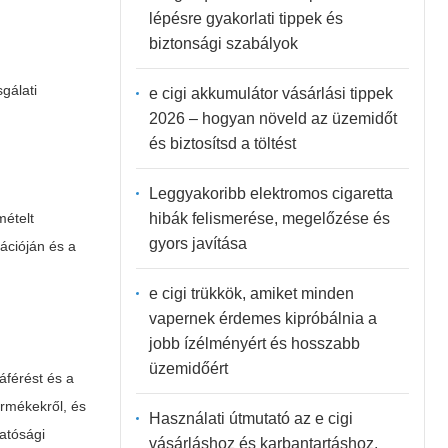
lépésre gyakorlati tippek és
biztonsági szabályok
gálati
e cigi akkumulátor vásárlási tippek
2026 – hogyan növeld az üzemidőt
és biztosítsd a töltést
Leggyakoribb elektromos cigaretta
hibák felismerése, megelőzése és
mételt
gyors javítása
ációján és a
e cigi trükkök, amiket minden
vapernek érdemes kipróbálnia a
jobb ízélményért és hosszabb
üzemidőért
áférést és a
ermékekről, és
Használati útmutató az e cigi
atósági
vásárláshoz és karbantartáshoz,