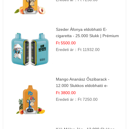
Szeder Áfonya eldobható E-
cigaretta - 25.000 Slukk | Prémium
Gyümölcs Íz
Ft 5500.00
Eredeti ár：
Ft 11932.00
Mango Ananász Őszibarack -
12.000 Slukkos eldobható e-
Cigaretta
Ft 3800.00
Eredeti ár：
Ft 7250.00