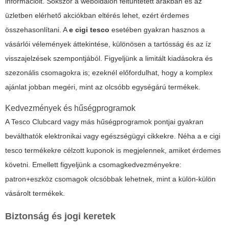
információit. Sokszor a weboldalon feltüntetett árakban és az
üzletben elérhető akciókban eltérés lehet, ezért érdemes
összehasonlítani. A
e cigi tesco
esetében gyakran hasznos a
vásárlói vélemények áttekintése, különösen a tartósság és az íz
visszajelzések szempontjából. Figyeljünk a limitált kiadásokra és
szezonális csomagokra is; ezeknél előfordulhat, hogy a komplex
ajánlat jobban megéri, mint az olcsóbb egységárú termékek.
Kedvezmények és hűségprogramok
A Tesco Clubcard vagy más hűségprogramok pontjai gyakran
beválthatók elektronikai vagy egészségügyi cikkekre. Néha a
e cigi
tesco
termékekre célzott kuponok is megjelennek, amiket érdemes
követni. Emellett figyeljünk a csomagkedvezményekre:
patron+eszköz csomagok olcsóbbak lehetnek, mint a külön-külön
vásárolt termékek.
Biztonság és jogi keretek