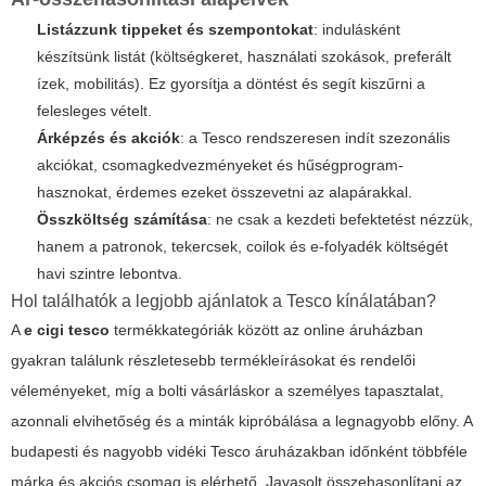
Listázzunk tippeket és szempontokat
: indulásként
készítsünk listát (költségkeret, használati szokások, preferált
ízek, mobilitás). Ez gyorsítja a döntést és segít kiszűrni a
felesleges vételt.
Árképzés és akciók
: a Tesco rendszeresen indít szezonális
akciókat, csomagkedvezményeket és hűségprogram-
hasznokat, érdemes ezeket összevetni az alapárakkal.
Összköltség számítása
: ne csak a kezdeti befektetést nézzük,
hanem a patronok, tekercsek, coilok és e-folyadék költségét
havi szintre lebontva.
Hol találhatók a legjobb ajánlatok a Tesco kínálatában?
A
e cigi tesco
termékkategóriák között az online áruházban
gyakran találunk részletesebb termékleírásokat és rendelői
véleményeket, míg a bolti vásárláskor a személyes tapasztalat,
azonnali elvihetőség és a minták kipróbálása a legnagyobb előny. A
budapesti és nagyobb vidéki Tesco áruházakban időnként többféle
márka és akciós csomag is elérhető. Javasolt összehasonlítani az