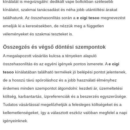
kínálatát is megvizsgálni: dedikált vape boltokban szélesebb
kínálatot, szakmai tanácsadást és néha jobb utántöltési árakat
találhatunk. Az összehasonlítás során a
e cigi tesco
megnevezést
emeljük ki a keresésekben, de nézzük meg a független
véleményeket és szakmai teszteket is.
Összegzés és végső döntési szempontok
A megalapozott vásárlás kulcsa a tényeken alapuló
összehasonlítás és az egyéni igények pontos ismerete. A
e cigi
tesco
kínálatában található termékek jó belépési pontot jelentenek,
de a hosszú távú spóroláshoz és a jobb használati élményhez
érdemes minden szempontot átgondolni: kezdeti ár, üzemeltetési
költség, karbantartás, ízpreferenciák és a beszerzés egyszerűsége.
Tudatos vásárlással megelőzhetjük a felesleges költségeket és a
kellemetlenségeket, így a választott eszköz valóban megfelel a napi
igényeinknek.