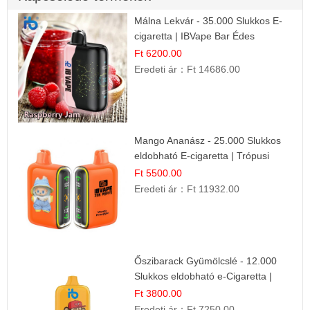
Málna Lekvár - 35.000 Slukkos E-
cigaretta | IBVape Bar Édes
Gyümölcs Íz
Ft 6200.00
Eredeti ár：
Ft 14686.00
Mango Ananász - 25.000 Slukkos
eldobható E-cigaretta | Trópusi
Ízélmény
Ft 5500.00
Eredeti ár：
Ft 11932.00
Őszibarack Gyümölcslé - 12.000
Slukkos eldobható e-Cigaretta |
Friss Gyümölcs Íz
Ft 3800.00
Eredeti ár：
Ft 7250.00