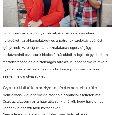
Gondoljunk arra is, hogyan kezeljük a felhasználás utáni
hulladékot: az akkumulátorok és a patronok szelektív gyűjtést
igényelnek. Az e-cigaretta használatának egészségügyi
kockázatairól olvassunk hiteles forrásokból; a legjobb gyakorlat a
mértékletesség és a biztonságos tárolás. A Tesco termékcímkéin
gyakran szerepelnek a hasznos biztonsági információk, ezért
ezeket mindig olvassuk el.
Gyakori hibák, amelyeket érdemes elkerülni
Nem olvassuk el a termékleírást és a garanciális feltételeket.
Csak az alacsony árra hagyatkozunk anélkül, hogy figyelembe
vennénk a hosszú távú költségeket.
Nem ellenőrizzük a kompatibilitást más tartozékokkal.