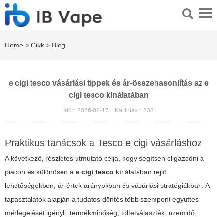
Home
>
Cikk
>
Blog
e cigi tesco vásárlási tippek és ár-összehasonlítás az e
cigi tesco kínálatában
Idő：2026-02-17
Kattintás：
233
Praktikus tanácsok a Tesco e cigi vásárláshoz
A következő, részletes útmutató célja, hogy segítsen eligazodni a
piacon és különösen a
e cigi tesco
kínálatában rejlő
lehetőségekben, ár-érték arányokban és vásárlási stratégiákban. A
tapasztalatok alapján a tudatos döntés több szempont együttes
mérlegelését igényli: termékminőség, töltetválaszték, üzemidő,