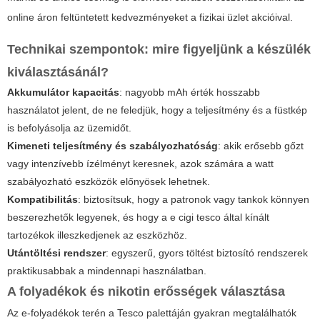
online áron feltüntetett kedvezményeket a fizikai üzlet akcióival.
Technikai szempontok: mire figyeljünk a készülék
kiválasztásánál?
Akkumulátor kapacitás
: nagyobb mAh érték hosszabb
használatot jelent, de ne feledjük, hogy a teljesítmény és a füstkép
is befolyásolja az üzemidőt.
Kimeneti teljesítmény és szabályozhatóság
: akik erősebb gőzt
vagy intenzívebb ízélményt keresnek, azok számára a watt
szabályozható eszközök előnyösek lehetnek.
Kompatibilitás
: biztosítsuk, hogy a patronok vagy tankok könnyen
beszerezhetők legyenek, és hogy a
e cigi tesco
által kínált
tartozékok illeszkedjenek az eszközhöz.
Utántöltési rendszer
: egyszerű, gyors töltést biztosító rendszerek
praktikusabbak a mindennapi használatban.
A folyadékok és nikotin erősségek választása
Az e-folyadékok terén a Tesco palettáján gyakran megtalálhatók