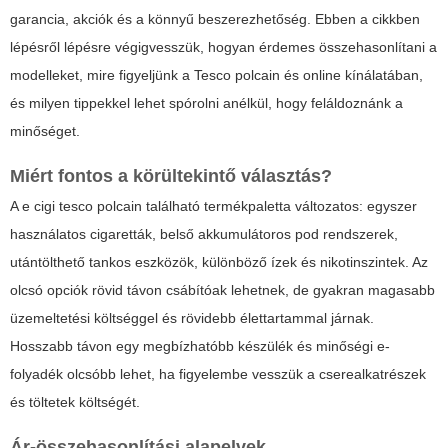
garancia, akciók és a könnyű beszerezhetőség. Ebben a cikkben
lépésről lépésre végigvesszük, hogyan érdemes összehasonlítani a
modelleket, mire figyeljünk a Tesco polcain és online kínálatában,
és milyen tippekkel lehet spórolni anélkül, hogy feláldoznánk a
minőséget.
Miért fontos a körültekintő választás?
A
e cigi tesco
polcain található termékpaletta változatos: egyszer
használatos cigaretták, belső akkumulátoros pod rendszerek,
utántölthető tankos eszközök, különböző ízek és nikotinszintek. Az
olcsó opciók rövid távon csábítóak lehetnek, de gyakran magasabb
üzemeltetési költséggel és rövidebb élettartammal járnak.
Hosszabb távon egy megbízhatóbb készülék és minőségi e-
folyadék olcsóbb lehet, ha figyelembe vesszük a cserealkatrészek
és töltetek költségét.
Ár-összehasonlítási alapelvek