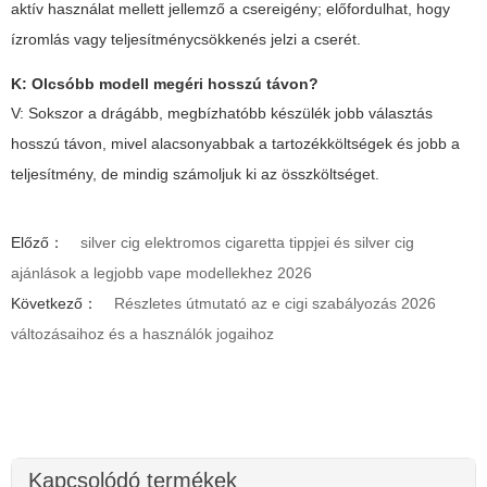
aktív használat mellett jellemző a csereigény; előfordulhat, hogy
ízromlás vagy teljesítménycsökkenés jelzi a cserét.
K: Olcsóbb modell megéri hosszú távon?
V: Sokszor a drágább, megbízhatóbb készülék jobb választás
hosszú távon, mivel alacsonyabbak a tartozékköltségek és jobb a
teljesítmény, de mindig számoljuk ki az összköltséget.
Előző：
silver cig elektromos cigaretta tippjei és silver cig
ajánlások a legjobb vape modellekhez 2026
Következő：
Részletes útmutató az e cigi szabályozás 2026
változásaihoz és a használók jogaihoz
Kapcsolódó termékek