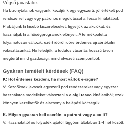
Végső javaslatok
Ha bizonytalanok vagyunk, kezdjünk egy egyszerű, jól értékelt pod
rendszerrel vagy egy patronos megoldással a Tesco kínálatából.
Próbáljunk ki kisebb kiszereléseket, figyeljük az akciókat, és
használjuk ki a hűségprogramok előnyeit. A termékpaletta
folyamatosan változik, ezért időről időre érdemes újraértékelni
választásunkat. Ne feledjük: a tudatos vásárlás hosszú távon
megtérül mind gazdasági, mind élvezeti szempontból.
Gyakran ismételt kérdések (FAQ)
K: Hol érdemes kezdeni, ha most váltok e-cigire?
V: Kezdőknek javasolt egyszerű pod rendszereket vagy egyszer
használatos modelleket választani a
e cigi tesco
kínálatából; ezek
könnyen kezelhetők és alacsony a belépési költségük.
K: Milyen gyakran kell cserélni a patront vagy a coilt?
V: Használattól és folyadékfajtától függően általában 1-4 hét között,