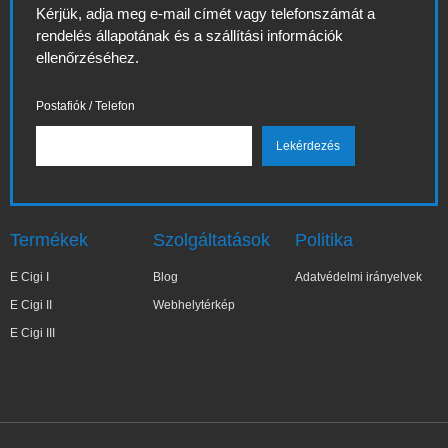
Kérjük, adja meg e-mail címét vagy telefonszámát a
rendelés állapotának és a szállítási információk
ellenőrzéséhez.
Postafiók / Telefon
Termékek
Szolgáltatások
Politika
E Cigi I
Blog
Adatvédelmi irányelvek
E Cigi II
Webhelytérkép
E Cigi III