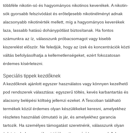
többféle nikotin-só és hagyományos nikotinos keverékek. A nikotin-
sók gyorsabb felszívódást és erőteljesebb nikotinélményt adnak
alacsonyabb nikotinérték mellett, míg a hagyományos keverékek
laza, lassabb hatású dohánypótlást biztosítanak. Ha fontos
számunkra az íz, válasszunk próbacsomagot vagy kisebb
kiszerelést először. Ne feledjük, hogy az ízek és koncentrációk közti
váltás befolyásolhatja a kellemetlenségeket, ezért fokozatosan
érdemes kísérletezni.
Speciális tippek kezdőknek
A kezdőknek ajánlott egyszer használatos vagy könnyen kezelhető
pod rendszerek választása: egyszerű töltés, kevés karbantartás és
alacsony belépési költség jellemzi ezeket. A Tescoban található
termékek közül érdemes olyan készülékeket keresni, amelyekhez
részletes használati útmutató is jár, és amelyekhez garancia
tartozik. Ha személyes támogatást szeretnénk, válasszunk olyan