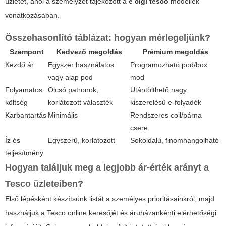
üzletet, ahol a személyzet tájékozott a
e cigi tesco
modellek
vonatkozásában.
Összehasonlító táblázat: hogyan mérlegeljünk?
Szempont
Kedvező megoldás
Prémium megoldás
Kezdő ár
Egyszer használatos
Programozható pod/box
vagy alap pod
mod
Folyamatos
Olcsó patronok,
Utántölthető nagy
költség
korlátozott választék
kiszerelésű e-folyadék
Karbantartás
Minimális
Rendszeres coil/párna
csere
Íz és
Egyszerű, korlátozott
Sokoldalú, finomhangolható
teljesítmény
Hogyan találjuk meg a legjobb ár-érték arányt a
Tesco üzleteiben?
Első lépésként készítsünk listát a személyes prioritásainkról, majd
használjuk a Tesco online keresőjét és áruházankénti elérhetőségi