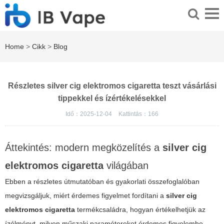
Home
>
Cikk
>
Blog
Részletes silver cig elektromos cigaretta teszt vásárlási
tippekkel és ízértékelésekkel
Idő：2025-12-04
Kattintás：
166
Áttekintés: modern megközelítés a
silver cig
elektromos cigaretta
világában
Ebben a részletes útmutatóban és gyakorlati összefoglalóban
megvizsgáljuk, miért érdemes figyelmet fordítani a
silver cig
elektromos cigaretta
termékcsaládra, hogyan értékelhetjük az
ízélményt, milyen műszaki paramétereket érdemes figyelembe