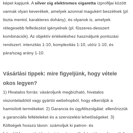
képet kapjunk. A
silver cig elektromos cigaretta
ízprofiljai között
vannak olyan keverékek, amelyek azonnal magukért beszélnek (pl.
tiszta mentol, karakteres dohány), és olyanok is, amelyek
rétegesebb felfedezést igényelnek (pl. fűszeres-desszert
kombinációk). Az objektív értékeléshez használjunk pontozási
rendszert: intenzitás 1-10, komplexitás 1-10, utóíz 1-10, és
pára/szag arány 1-10.
Vásárlási tippek: mire figyeljünk, hogy vétele
okos legyen?
1) Hivatalos forrás: vásároljunk megbízható, hivatalos
viszonteladótól vagy gyártói webshopból, hogy elkerüljük a
hamisított termékeket. 2) Garancia és ügyfélszolgálat: ellenőrizzük
a garanciális feltételeket és a szervizelési lehetőségeket. 3)
Költségek hosszú távon: számoljuk ki patron- és