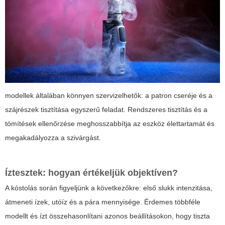
modellek általában könnyen szervizelhetők: a patron cseréje és a
szájrészek tisztítása egyszerű feladat. Rendszeres tisztítás és a
tömítések ellenőrzése meghosszabbítja az eszköz élettartamát és
megakadályozza a szivárgást.
Íztesztek: hogyan értékeljük objektíven?
A kóstolás során figyeljünk a következőkre: első slukk intenzitása,
átmeneti ízek, utóíz és a pára mennyisége. Érdemes többféle
modellt és ízt összehasonlítani azonos beállításokon, hogy tiszta