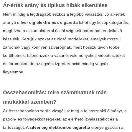
Ár-érték arány és tipikus hibák elkerülése
Nem mindig a legdrágább eszköz a legjobb választás. Jó ár-érték
arányú
silver cig elektromos cigaretta
lehet egy középkategóriás,
megbízható akkumulátorral és jól szigetelt patronnal rendelkező
készülék. Kerüljük azokat az olcsó modelleket, amelyek rosszul
záródnak vagy könnyen szivárognak, mert hosszú távon többe
kerülhetnek. Ellenőrizzük a vásárlói véleményeket, videóteszteket
és fórumokat, de az egyéni ízpreferenciát mindig vegyük
figyelembe.
Összehasonlítás: mire számíthatunk más
márkákkal szemben?
Az összehasonlítás során vizsgáljuk meg a felhasználói élményt, a
patron- és folyadékköltségeket, az elérhető ízválasztékot és a
tartósságot. A
silver cig elektromos cigaretta
előnye gyakran a