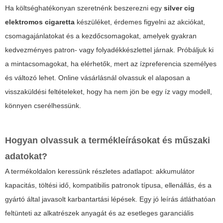
Ha költséghatékonyan szeretnénk beszerezni egy
silver cig
elektromos cigaretta
készüléket, érdemes figyelni az akciókat,
csomagajánlatokat és a kezdőcsomagokat, amelyek gyakran
kedvezményes patron- vagy folyadékkészlettel járnak. Próbáljuk ki
a mintacsomagokat, ha elérhetők, mert az ízpreferencia személyes
és változó lehet. Online vásárlásnál olvassuk el alaposan a
visszaküldési feltételeket, hogy ha nem jön be egy íz vagy modell,
könnyen cserélhessünk.
Hogyan olvassuk a termékleírásokat és műszaki
adatokat?
A termékoldalon keressünk részletes adatlapot: akkumulátor
kapacitás, töltési idő, kompatibilis patronok típusa, ellenállás, és a
gyártó által javasolt karbantartási lépések. Egy jó leírás átláthatóan
feltünteti az alkatrészek anyagát és az esetleges garanciális