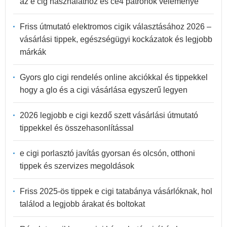
az e cig használathoz és ce4 patronok véleménye
Friss útmutató elektromos cigik választásához 2026 –
vásárlási tippek, egészségügyi kockázatok és legjobb
márkák
Gyors glo cigi rendelés online akciókkal és tippekkel
hogy a glo és a cigi vásárlása egyszerű legyen
2026 legjobb e cigi kezdő szett vásárlási útmutató
tippekkel és összehasonlítással
e cigi porlasztó javítás gyorsan és olcsón, otthoni
tippek és szervizes megoldások
Friss 2025-ös tippek e cigi tatabánya vásárlóknak, hol
találod a legjobb árakat és boltokat