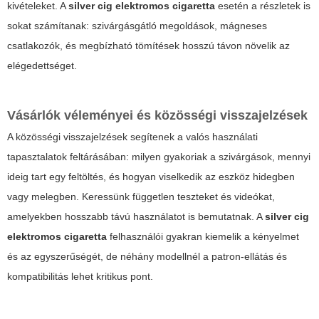
kivételeket. A
silver cig elektromos cigaretta
esetén a részletek is
sokat számítanak: szivárgásgátló megoldások, mágneses
csatlakozók, és megbízható tömítések hosszú távon növelik az
elégedettséget.
Vásárlók véleményei és közösségi visszajelzések
A közösségi visszajelzések segítenek a valós használati
tapasztalatok feltárásában: milyen gyakoriak a szivárgások, mennyi
ideig tart egy feltöltés, és hogyan viselkedik az eszköz hidegben
vagy melegben. Keressünk független teszteket és videókat,
amelyekben hosszabb távú használatot is bemutatnak. A
silver cig
elektromos cigaretta
felhasználói gyakran kiemelik a kényelmet
és az egyszerűségét, de néhány modellnél a patron-ellátás és
kompatibilitás lehet kritikus pont.