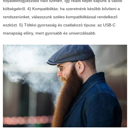
folyadékfogyasztást havi szinten, így reális képet kapunk a valódi
költségekről. 4) Kompatibilitás: ha szeretnénk később bővíteni a
rendszerünket, válasszunk széles kompatibilitással rendelkező
eszközt. 5) Töltési gyorsaság és csatlakozó típusa: az USB-C
manapság előny, mert gyorsabb és univerzálisabb.