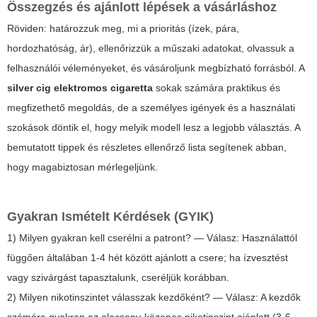
Összegzés és ajánlott lépések a vásárláshoz
Röviden: határozzuk meg, mi a prioritás (ízek, pára,
hordozhatóság, ár), ellenőrizzük a műszaki adatokat, olvassuk a
felhasználói véleményeket, és vásároljunk megbízható forrásból. A
silver cig elektromos cigaretta
sokak számára praktikus és
megfizethető megoldás, de a személyes igények és a használati
szokások döntik el, hogy melyik modell lesz a legjobb választás. A
bemutatott tippek és részletes ellenőrző lista segítenek abban,
hogy magabiztosan mérlegeljünk.
Gyakran Ismételt Kérdések (GYIK)
1) Milyen gyakran kell cserélni a patront? — Válasz: Használattól
függően általában 1-4 hét között ajánlott a csere; ha ízvesztést
vagy szivárgást tapasztalunk, cseréljük korábban.
2) Milyen nikotinszintet válasszak kezdőként? — Válasz: A kezdők