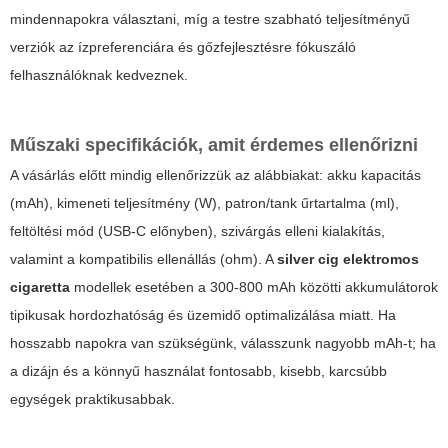
mindennapokra választani, míg a testre szabható teljesítményű
verziók az ízpreferenciára és gőzfejlesztésre fókuszáló
felhasználóknak kedveznek.
Műszaki specifikációk, amit érdemes ellenőrizni
A vásárlás előtt mindig ellenőrizzük az alábbiakat: akku kapacitás
(mAh), kimeneti teljesítmény (W), patron/tank űrtartalma (ml),
feltöltési mód (USB-C előnyben), szivárgás elleni kialakítás,
valamint a kompatibilis ellenállás (ohm). A
silver cig elektromos
cigaretta
modellek esetében a 300-800 mAh közötti akkumulátorok
tipikusak hordozhatóság és üzemidő optimalizálása miatt. Ha
hosszabb napokra van szükségünk, válasszunk nagyobb mAh-t; ha
a dizájn és a könnyű használat fontosabb, kisebb, karcsúbb
egységek praktikusabbak.