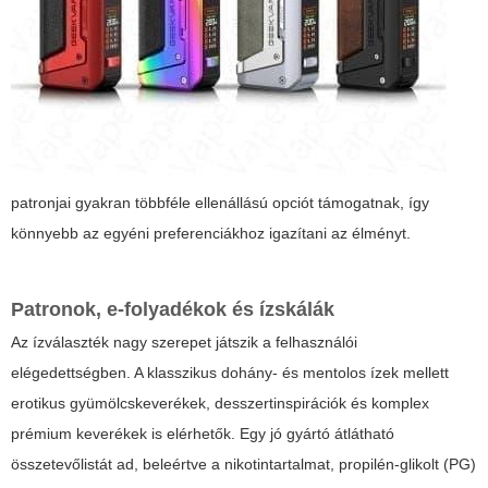
patronjai gyakran többféle ellenállású opciót támogatnak, így
könnyebb az egyéni preferenciákhoz igazítani az élményt.
Patronok, e-folyadékok és ízskálák
Az ízválaszték nagy szerepet játszik a felhasználói
elégedettségben. A klasszikus dohány- és mentolos ízek mellett
erotikus gyümölcskeverékek, desszertinspirációk és komplex
prémium keverékek is elérhetők. Egy jó gyártó átlátható
összetevőlistát ad, beleértve a nikotintartalmat, propilén-glikolt (PG)