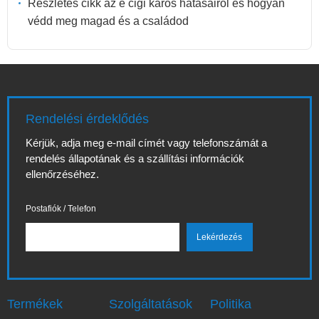
Részletes cikk az e cigi káros hatásairól és hogyan
védd meg magad és a családod
Rendelési érdeklődés
Kérjük, adja meg e-mail címét vagy telefonszámát a
rendelés állapotának és a szállítási információk
ellenőrzéséhez.
Postafiók / Telefon
Termékek
Szolgáltatások
Politika