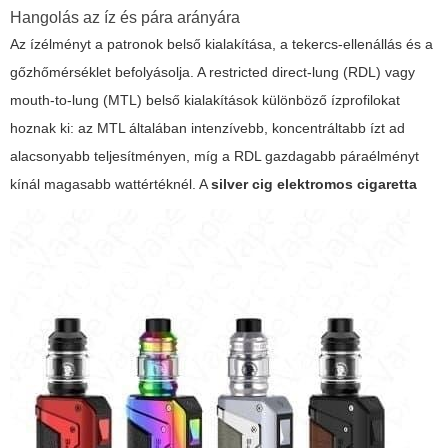
Hangolás az íz és pára arányára
Az ízélményt a patronok belső kialakítása, a tekercs-ellenállás és a
gőzhőmérséklet befolyásolja. A
restricted direct-lung
(RDL) vagy
mouth-to-lung (MTL) belső kialakítások különböző ízprofilokat
hoznak ki: az MTL általában intenzívebb, koncentráltabb ízt ad
alacsonyabb teljesítményen, míg a RDL gazdagabb páraélményt
kínál magasabb wattértéknél. A
silver cig elektromos cigaretta