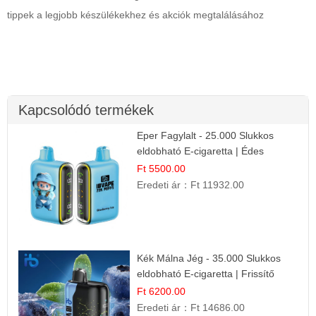
tippek a legjobb készülékekhez és akciók megtalálásához
Kapcsolódó termékek
Eper Fagylalt - 25.000 Slukkos
eldobható E-cigaretta | Édes
Desszert Íz
Ft 5500.00
Eredeti ár：
Ft 11932.00
Kék Málna Jég - 35.000 Slukkos
eldobható E-cigaretta | Frissítő
Ízélmény
Ft 6200.00
Eredeti ár：
Ft 14686.00