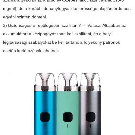
számára gyakran az alacsony-közepes nikotinszint ajánlott (3-6
mg/ml), de a korábbi dohányfogyasztás erőssége alapján érdemes
egyéni szinten dönteni.
3) Biztonságos-e repülőgépen szállítani? — Válasz: Általában az
akkumulátort a kézipoggyászban kell szállítani, és a helyi
légitársasági szabályokat be kell tartani; a folyékony patronok
esetén korlátozások lehetnek.