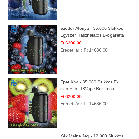
Szeder Áfonya - 35.000 Slukkos
Egyszer Használatos E-cigaretta |
Prémium Ízélmény
Ft 6200.00
Eredeti ár：
Ft 14686.00
Eper Kiwi - 35.000 Slukkos E-
cigaretta | IBVape Bar Friss
Gyümölcs Ízek
Ft 6200.00
Eredeti ár：
Ft 14686.00
Kék Málna Jég - 12.000 Slukkos