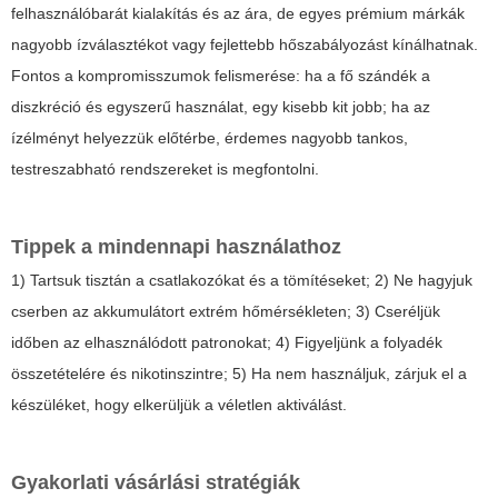
felhasználóbarát kialakítás és az ára, de egyes prémium márkák
nagyobb ízválasztékot vagy fejlettebb hőszabályozást kínálhatnak.
Fontos a kompromisszumok felismerése: ha a fő szándék a
diszkréció és egyszerű használat, egy kisebb kit jobb; ha az
ízélményt helyezzük előtérbe, érdemes nagyobb tankos,
testreszabható rendszereket is megfontolni.
Tippek a mindennapi használathoz
1) Tartsuk tisztán a csatlakozókat és a tömítéseket; 2) Ne hagyjuk
cserben az akkumulátort extrém hőmérsékleten; 3) Cseréljük
időben az elhasználódott patronokat; 4) Figyeljünk a folyadék
összetételére és nikotinszintre; 5) Ha nem használjuk, zárjuk el a
készüléket, hogy elkerüljük a véletlen aktiválást.
Gyakorlati vásárlási stratégiák