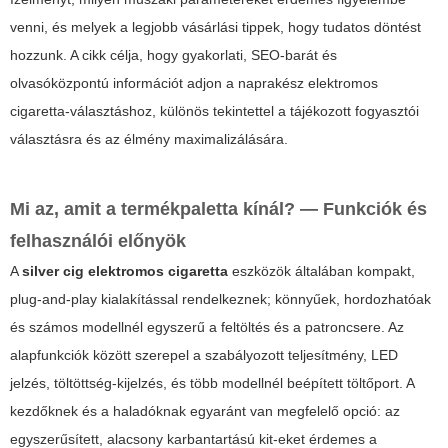
venni, és melyek a legjobb vásárlási tippek, hogy tudatos döntést
hozzunk. A cikk célja, hogy gyakorlati, SEO-barát és
olvasóközpontú információt adjon a naprakész elektromos
cigaretta-választáshoz, különös tekintettel a tájékozott fogyasztói
választásra és az élmény maximalizálására.
Mi az, amit a termékpaletta kínál? — Funkciók és
felhasználói előnyök
A
silver cig elektromos cigaretta
eszközök általában kompakt,
plug-and-play kialakítással rendelkeznek; könnyűek, hordozhatóak
és számos modellnél egyszerű a feltöltés és a patroncsere. Az
alapfunkciók között szerepel a szabályozott teljesítmény, LED
jelzés, töltöttség-kijelzés, és több modellnél beépített töltőport. A
kezdőknek és a haladóknak egyaránt van megfelelő opció: az
egyszerűsített, alacsony karbantartású kit-eket érdemes a