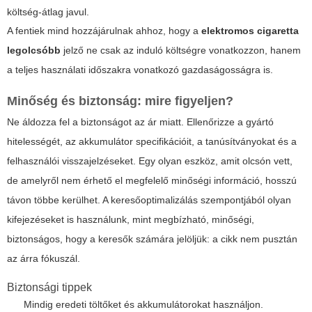
költség-átlag javul.
A fentiek mind hozzájárulnak ahhoz, hogy a
elektromos cigaretta
legolcsóbb
jelző ne csak az induló költségre vonatkozzon, hanem
a teljes használati időszakra vonatkozó gazdaságosságra is.
Minőség és biztonság: mire figyeljen?
Ne áldozza fel a biztonságot az ár miatt. Ellenőrizze a gyártó
hitelességét, az akkumulátor specifikációit, a tanúsítványokat és a
felhasználói visszajelzéseket. Egy olyan eszköz, amit olcsón vett,
de amelyről nem érhető el megfelelő minőségi információ, hosszú
távon többe kerülhet. A keresőoptimalizálás szempontjából olyan
kifejezéseket is használunk, mint
megbízható, minőségi,
biztonságos
, hogy a keresők számára jelöljük: a cikk nem pusztán
az árra fókuszál.
Biztonsági tippek
Mindig eredeti töltőket és akkumulátorokat használjon.