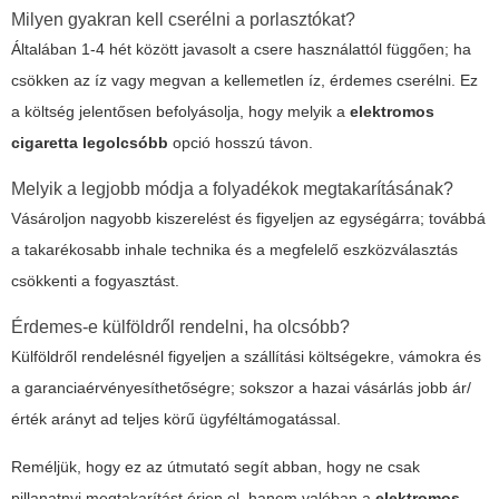
Milyen gyakran kell cserélni a porlasztókat?
Általában 1-4 hét között javasolt a csere használattól függően; ha
csökken az íz vagy megvan a kellemetlen íz, érdemes cserélni. Ez
a költség jelentősen befolyásolja, hogy melyik a
elektromos
cigaretta legolcsóbb
opció hosszú távon.
Melyik a legjobb módja a folyadékok megtakarításának?
Vásároljon nagyobb kiszerelést és figyeljen az egységárra; továbbá
a takarékosabb inhale technika és a megfelelő eszközválasztás
csökkenti a fogyasztást.
Érdemes-e külföldről rendelni, ha olcsóbb?
Külföldről rendelésnél figyeljen a szállítási költségekre, vámokra és
a garanciaérvényesíthetőségre; sokszor a hazai vásárlás jobb ár/
érték arányt ad teljes körű ügyféltámogatással.
Reméljük, hogy ez az útmutató segít abban, hogy ne csak
pillanatnyi megtakarítást érjen el, hanem valóban a
elektromos