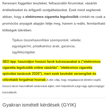
Keressen független teszteket, felhasználói fórumokat, vásárlói
értékeléseket és árfigyelő szolgáltatásokat. Ezek mind segítenek
abban, hogy a
elektromos cigaretta legolcsóbb
címkét ne csak a
promóciós anyagok alapján ítélje meg, hanem a reális, fenntartható
költségek tükrében.
Tipikus összehasonlítási szempontok: vételár,
egységár/ml, pótalkatrész-árak, garancia,
ügyfélszolgálat.
SEO tipp: használjon hosszú farok kulcsszavakat is ("elektromos
cigaretta legolcsóbb online vásárlás", "elektromos cigaretta
spórolási tanácsok 2026"), mert ezek kevésbé versengőek és
célzottabb forgalmat hoznak.
A cikk célja, hogy megalapozott döntést segítő,
hosszú távon használható tanácsokat adjon; nem helyettesíti a jogi vagy egészségügyi
konzultációt.
Gyakran ismételt kérdések (GYIK)