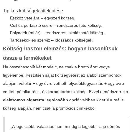
Tipikus költségek áttekintése
Eszköz vételára – egyszeri költség.
Coil és porlasztó csere – rendszeres futó költség.
Folyadék (ml ár) – rendszeres, skálázható költség.
Tartozékok és szerviz – időszakos költségek.
Költség-haszon elemzés: hogyan hasonlítsuk
össze a termékeket
Ha összehasonlít két modellt, ne csak a bruttó árat vegye
figyelembe. Készítsen saját költségvetést az alábbi szempontok
alapján: vételár + egy évre vetített folyadékfogyasztás + egy évre
vetített pótalkatrész- és karbantartási költség. Ezzel a módszerrel a
elektromos cigaretta legolcsóbb
opció valóban kiderül a reális
költség alapján, nem csak a promóciós címkékből.
„A legolcsóbb választás nem mindig a legjobb - a jó döntés