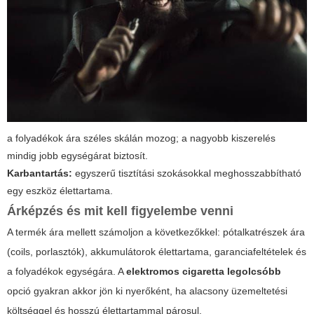
a folyadékok ára széles skálán mozog; a nagyobb kiszerelés
mindig jobb egységárat biztosít.
Karbantartás:
egyszerű tisztítási szokásokkal meghosszabbítható
egy eszköz élettartama.
Árképzés és mit kell figyelembe venni
A termék ára mellett számoljon a következőkkel: pótalkatrészek ára
(coils, porlasztók), akkumulátorok élettartama, garanciafeltételek és
a folyadékok egységára. A
elektromos cigaretta legolcsóbb
opció gyakran akkor jön ki nyerőként, ha alacsony üzemeltetési
költséggel és hosszú élettartammal párosul.