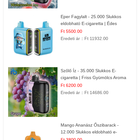
Eper Fagylalt - 25.000 Slukkos
eldobható E-cigaretta | Édes
Desszert Íz
Ft 5500.00
Eredeti ár：
Ft 11932.00
Szőlő Íz - 35.000 Slukkos E-
cigaretta | Friss Gyümölcs Aroma
Ft 6200.00
Eredeti ár：
Ft 14686.00
Mango Ananász Őszibarack -
12.000 Slukkos eldobható e-
Cigaretta
Ft 3800.00