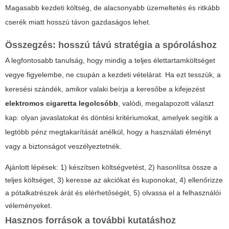
Magasabb kezdeti költség, de alacsonyabb üzemeltetés és ritkább
cserék miatt hosszú távon gazdaságos lehet.
Összegzés: hosszú távú stratégia a spóroláshoz
A legfontosabb tanulság, hogy mindig a teljes élettartamköltséget
vegye figyelembe, ne csupán a kezdeti vételárat. Ha ezt tesszük, a
keresési szándék, amikor valaki beírja a keresőbe a kifejezést
elektromos cigaretta legolcsóbb
, valódi, megalapozott választ
kap: olyan javaslatokat és döntési kritériumokat, amelyek segítik a
legtöbb pénz megtakarítását anélkül, hogy a használati élményt
vagy a biztonságot veszélyeztetnék.
Ajánlott lépések: 1) készítsen költségvetést, 2) hasonlítsa össze a
teljes költséget, 3) keresse az akciókat és kuponokat, 4) ellenőrizze
a pótalkatrészek árát és elérhetőségét, 5) olvassa el a felhasználói
véleményeket.
Hasznos források a további kutatáshoz