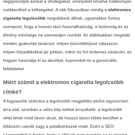
végigvezetjük azokat a stratégiákat, amelyeket követve hatékonyan
csökkentheti a költségeket. A cikk fókuszában mindig a
elektromos
cigaretta legolcsóbb
megoldások állnak, ugyanakkor fontos
szempont, hogy a hosszú távú használhatóság, a biztonság és az
élmény minősége ne szenvedjen csorbát. Az alábbiakban megtalál
minden gyakorlati tanácsot: milyen készüléktípust válasszon,
milyen folyadékokkal jár jobban, mikor és hol érdemes vásárolni, és
hogyan használja ki az akciókat, kuponokat és a garanciális
feltételeket.
Miért számít a
elektromos cigaretta legolcsóbb
címke?
A fogyasztók számára a legolcsóbb megjelölés elsőre egyszerűen
árra utal, azonban a valós kép sokkal árnyaltabb: a legolcsóbb
vétel lehet rövid távon olcsó, de hosszú távon többe kerülhet a
többszöri cserék vagy a pótalkatrészek miatt. Ezért a SEO-
szempontból is fontos, hogy a cikkünk nem pusztán az ár alapján