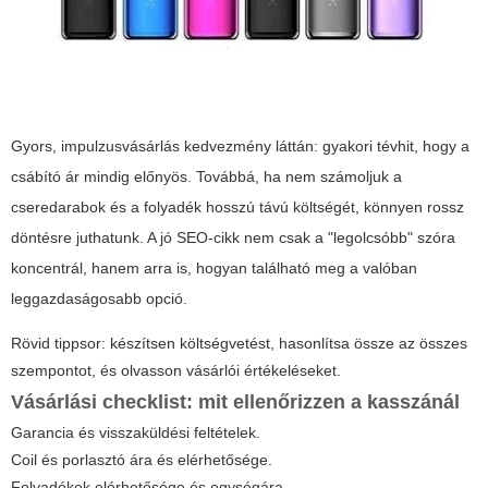
Gyors, impulzusvásárlás kedvezmény láttán: gyakori tévhit, hogy a
csábító ár mindig előnyös. Továbbá, ha nem számoljuk a
cseredarabok és a folyadék hosszú távú költségét, könnyen rossz
döntésre juthatunk. A jó SEO-cikk nem csak a "legolcsóbb" szóra
koncentrál, hanem arra is, hogyan található meg a valóban
leggazdaságosabb opció.
Rövid tippsor: készítsen költségvetést, hasonlítsa össze az összes
szempontot, és olvasson vásárlói értékeléseket.
Vásárlási checklist: mit ellenőrizzen a kasszánál
Garancia és visszaküldési feltételek.
Coil és porlasztó ára és elérhetősége.
Folyadékok elérhetősége és egységára.