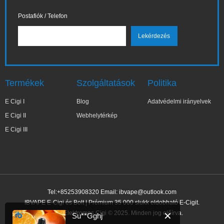
Postafiók / Telefon
Termékek
Szolgáltatások
Politika
E Cigi I
Blog
Adatvédelmi irányelvek
E Cigi II
Webhelytérkép
E Cigi III
Tel:+85253908320 Email:
ibvape@outlook.com
IBVAPE E-Cigi és Bolt | Prémium 35 000 slukk eldobható E-Cigit.
IBVAPE Elektromos Cigi © 2025. Minden jog előírva.
✕
Su**Gghj