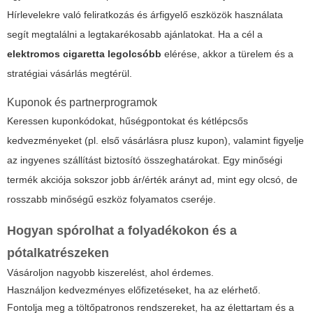
Hírlevelekre való feliratkozás és árfigyelő eszközök használata
segít megtalálni a legtakarékosabb ajánlatokat. Ha a cél a
elektromos cigaretta legolcsóbb
elérése, akkor a türelem és a
stratégiai vásárlás megtérül.
Kuponok és partnerprogramok
Keressen kuponkódokat, hűségpontokat és kétlépcsős
kedvezményeket (pl. első vásárlásra plusz kupon), valamint figyelje
az ingyenes szállítást biztosító összeghatárokat. Egy minőségi
termék akciója sokszor jobb ár/érték arányt ad, mint egy olcsó, de
rosszabb minőségű eszköz folyamatos cseréje.
Hogyan spórolhat a folyadékokon és a
pótalkatrészeken
Vásároljon nagyobb kiszerelést, ahol érdemes.
Használjon kedvezményes előfizetéseket, ha az elérhető.
Fontolja meg a töltőpatronos rendszereket, ha az élettartam és a