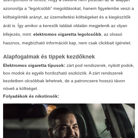
azonosítja a "legolcsóbb" megoldásokat, hanem figyelembe veszi a
költség/érték arányt, az üzemeltetési költségeket és a kiegészítők
árát is. Így amikor a keresők találati oldalán megjelenik az olyan
kifejezés, mint:
elektromos cigaretta legolcsóbb
, az olvasó
hasznos, megbízható információt kap, nem csak clickbait ígéretet.
Alapfogalmak és tippek kezdőknek
Elektromos cigaretta típusok:
zárt pod rendszerek, nyitott podok,
box modok és egyéb hordozható eszközök. A zárt rendszerek
kezdetben olcsóbbak lehetnek, de a patroncsere hosszú távon
növeli a költséget.
Folyadékok és nikotinsók: