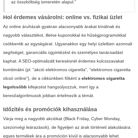
az összköltség ismeretén alapul.”
Hol érdemes vásárolni: online vs. fizikai üzlet
Az online áruházak gyakran alacsonyabb árakat kínálnak és
nagyobb választékot, illetve kuponokkal és hűségprogramokkal
csökkentik az egységárat. Ugyanakkor egy helyi üzletben azonnali
segítséget, garanciális ügyintézést és személyes tanácsadást
kaphat. A SEO-optimalizált keresésnél érdemes kulcsszavakat
kombinálni (pl. "akció elektromos cigaretta", "elektromos cigaretta
olcsó online"), de a cikkünkben főként a
elektromos cigaretta
legolcsóbb
kifejezést hangsúlyozzuk, mert így a
keresőalgoritmusok jobban értelmezik a témát.
Időzítés és promóciók kihasználása
Várja meg a nagyobb akciókat (Black Friday, Cyber Monday,
szezonvégi leárazások), de figyeljen az árak történeti alakulására:
egyes termékek ára a promóción kívül is alacsonyabb lehet.