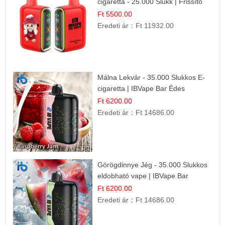
cigaretta - 25.000 Slukk | Frissítő
Nyári Íz
Ft 5500.00
Eredeti ár：
Ft 11932.00
Málna Lekvár - 35.000 Slukkos E-
cigaretta | IBVape Bar Édes
Gyümölcs Íz
Ft 6200.00
Eredeti ár：
Ft 14686.00
Görögdinnye Jég - 35.000 Slukkos
eldobható vape | IBVape Bar
Frissítő Nyári Íz
Ft 6200.00
Eredeti ár：
Ft 14686.00