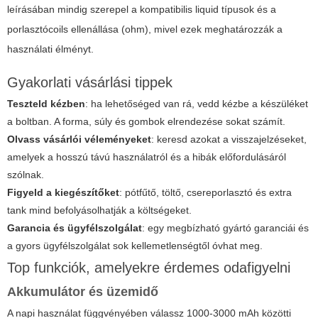
leírásában mindig szerepel a kompatibilis liquid típusok és a
porlasztócoils ellenállása (ohm), mivel ezek meghatározzák a
használati élményt.
Gyakorlati vásárlási tippek
Teszteld kézben
: ha lehetőséged van rá, vedd kézbe a készüléket
a boltban. A forma, súly és gombok elrendezése sokat számít.
Olvass vásárlói véleményeket
: keresd azokat a visszajelzéseket,
amelyek a hosszú távú használatról és a hibák előfordulásáról
szólnak.
Figyeld a kiegészítőket
: pótfűtő, töltő, csereporlasztó és extra
tank mind befolyásolhatják a költségeket.
Garancia és ügyfélszolgálat
: egy megbízható gyártó garanciái és
a gyors ügyfélszolgálat sok kellemetlenségtől óvhat meg.
Top funkciók, amelyekre érdemes odafigyelni
Akkumulátor és üzemidő
A napi használat függvényében válassz 1000-3000 mAh közötti