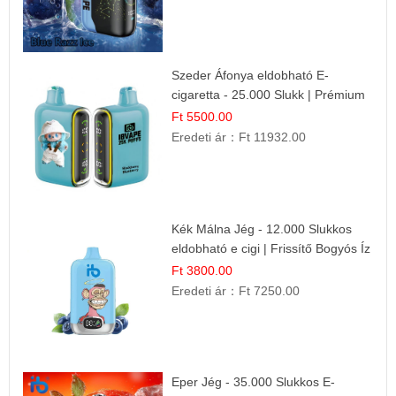
Szeder Áfonya eldobható E-
cigaretta - 25.000 Slukk | Prémium
Gyümölcs Íz
Ft 5500.00
Eredeti ár：
Ft 11932.00
Kék Málna Jég - 12.000 Slukkos
eldobható e cigi | Frissítő Bogyós Íz
Ft 3800.00
Eredeti ár：
Ft 7250.00
Eper Jég - 35.000 Slukkos E-