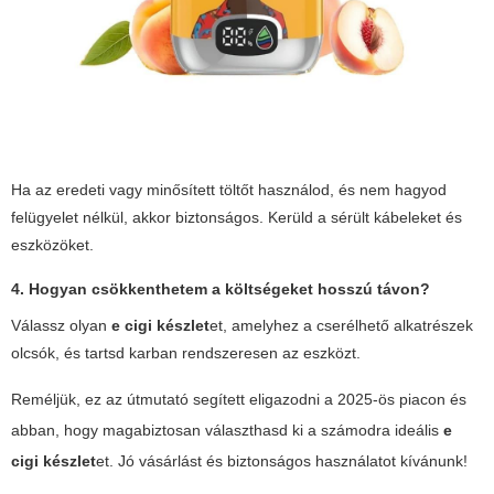
Ha az eredeti vagy minősített töltőt használod, és nem hagyod
felügyelet nélkül, akkor biztonságos. Kerüld a sérült kábeleket és
eszközöket.
4. Hogyan csökkenthetem a költségeket hosszú távon?
Válassz olyan
e cigi készlet
et, amelyhez a cserélhető alkatrészek
olcsók, és tartsd karban rendszeresen az eszközt.
Reméljük, ez az útmutató segített eligazodni a 2025-ös piacon és
abban, hogy magabiztosan választhasd ki a számodra ideális
e
cigi készlet
et. Jó vásárlást és biztonságos használatot kívánunk!