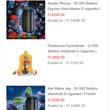
Szeder Áfonya - 35.000 Slukkos
Egyszer Használatos E-cigaretta |
Prémium Ízélmény
Ft 6200.00
Eredeti ár：
Ft 14686.00
Őszibarack Gyümölcslé - 12.000
Slukkos eldobható e-Cigaretta |
Friss Gyümölcs Íz
Ft 3800.00
Eredeti ár：
Ft 7250.00
Kék Málna Jég - 35.000 Slukkos
eldobható E-cigaretta | Frissítő
Ízélmény
Ft 6200.00
Eredeti ár：
Ft 14686.00