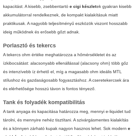
kapacitást. A kisebb, zsebbentartó
e cigi készlet
ek gyakran kisebb
akkumulátorral rendelkeznek, de kompakt kialakításuk miatt
praktikusak. A nagyobb teljesítményű eszközök viszont hosszabb
ideig működnek és erősebb gőzt adnak.
Porlasztó és tekercs
A tekercs ohm értéke meghatározza a hőmérsékletet és az
ízkibocsátást: alacsonyabb ellenállással (alacsony ohm) több gőz
és intenzívebb íz érhető el, míg a magasabb ohm ideális MTL
stílushoz és gazdaságosabb fogyasztáshoz. A cseretekercsek ára
és elérhetősége hosszú távon is fontos tényező.
Tank és folyadék kompatibilitás
A tank anyaga és kapacitása határozza meg, mennyi e-liquidet tud
tárolni, és mennyire nehéz tisztítani. A szivárgásmentes kialakítás
és a könnyen zárható kupak nagyon hasznos lehet. Sok modern
e