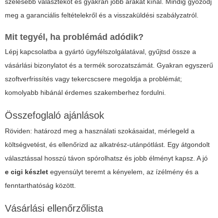
szélesebb választékot és gyakran jobb árakat kínál. Mindig győződj
meg a garanciális feltételekről és a visszaküldési szabályzatról.
Mit tegyél, ha problémád adódik?
Lépj kapcsolatba a gyártó ügyfélszolgálatával, gyűjtsd össze a
vásárlási bizonylatot és a termék sorozatszámát. Gyakran egyszerű
szoftverfrissítés vagy tekercscsere megoldja a problémát;
komolyabb hibánál érdemes szakemberhez fordulni.
Összefoglaló ajánlások
Röviden: határozd meg a használati szokásaidat, mérlegeld a
költségvetést, és ellenőrizd az alkatrész-utánpótlást. Egy átgondolt
választással hosszú távon spórolhatsz és jobb élményt kapsz. A jó
e cigi készlet
egyensúlyt teremt a kényelem, az ízélmény és a
fenntarthatóság között.
Vásárlási ellenőrzőlista