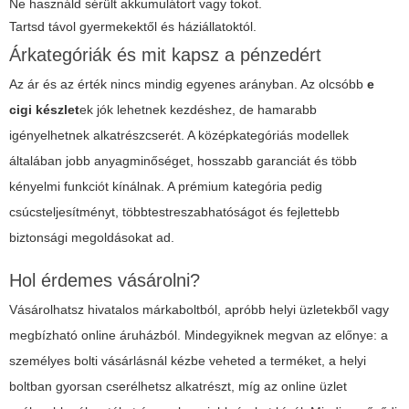
Ne használd sérült akkumulátort vagy tokot.
Tartsd távol gyermekektől és háziállatoktól.
Árkategóriák és mit kapsz a pénzedért
Az ár és az érték nincs mindig egyenes arányban. Az olcsóbb
e
cigi készlet
ek jók lehetnek kezdéshez, de hamarabb
igényelhetnek alkatrészcserét. A középkategóriás modellek
általában jobb anyagminőséget, hosszabb garanciát és több
kényelmi funkciót kínálnak. A prémium kategória pedig
csúcsteljesítményt, többtestreszabhatóságot és fejlettebb
biztonsági megoldásokat ad.
Hol érdemes vásárolni?
Vásárolhatsz hivatalos márkaboltból, apróbb helyi üzletekből vagy
megbízható online áruházból. Mindegyiknek megvan az előnye: a
személyes bolti vásárlásnál kézbe veheted a terméket, a helyi
boltban gyorsan cserélhetsz alkatrészt, míg az online üzlet