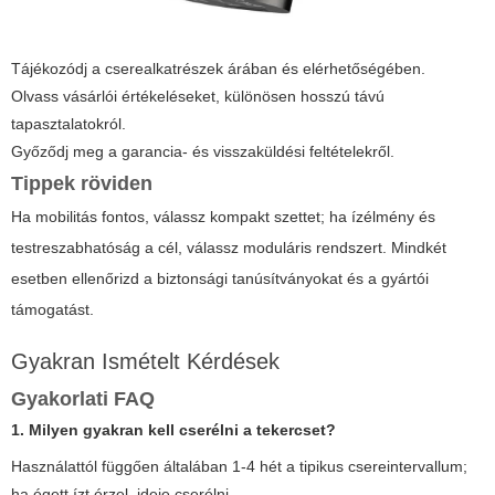
Tájékozódj a cserealkatrészek árában és elérhetőségében.
Olvass vásárlói értékeléseket, különösen hosszú távú
tapasztalatokról.
Győződj meg a garancia- és visszaküldési feltételekről.
Tippek röviden
Ha mobilitás fontos, válassz kompakt szettet; ha ízélmény és
testreszabhatóság a cél, válassz moduláris rendszert. Mindkét
esetben ellenőrizd a biztonsági tanúsítványokat és a gyártói
támogatást.
Gyakran Ismételt Kérdések
Gyakorlati FAQ
1. Milyen gyakran kell cserélni a tekercset?
Használattól függően általában 1-4 hét a tipikus csereintervallum;
ha égett ízt érzel, ideje cserélni.