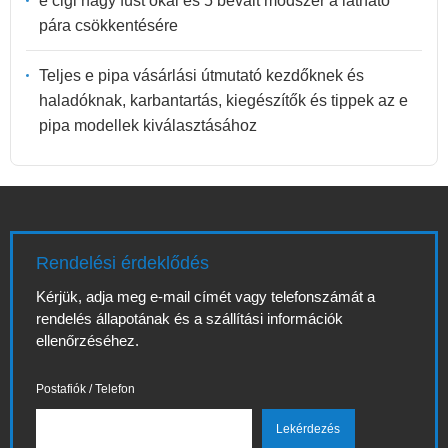
e cigi nagy füst okai és 5 bevált módszer a látható
pára csökkentésére
Teljes e pipa vásárlási útmutató kezdőknek és
haladóknak, karbantartás, kiegészítők és tippek az e
pipa modellek kiválasztásához
Rendelési érdeklődés
Kérjük, adja meg e-mail címét vagy telefonszámát a
rendelés állapotának és a szállítási információk
ellenőrzéséhez.
Postafiók / Telefon