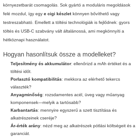
környezetbarát csomagolás. Sok gyártó a moduláris megoldások
felé mozdul, így egy
e cigi készlet
könnyen bővíthető vagy
testreszabható. Emellett a töltési technológiák is fejlődnek: gyors
töltés és USB-C szabvány vált általánossá, ami megkönnyíti a
hétköznapi használatot.
Hogyan hasonlítsuk össze a modelleket?
Teljesítmény és akkumulátor
: ellenőrizd a mAh értéket és a
töltési időt.
Porlasztó kompatibilitás
: mekkora az elérhető tekercs
választék?
Anyagminőség
: rozsdamentes acél, üveg vagy műanyag
komponensek—melyik a tartósabb?
Karbantartás
: mennyire egyszerű a szett tisztítása és
alkatrészeinek cseréje?
Ár-érték arány
: nézd meg az alkatrészek pótlási költségeit és a
garanciát.