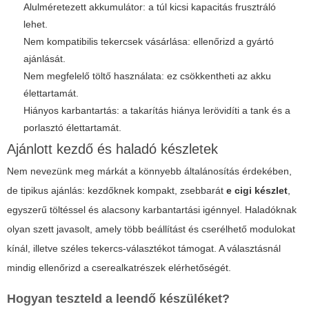
Alulméretezett akkumulátor: a túl kicsi kapacitás frusztráló
lehet.
Nem kompatibilis tekercsek vásárlása: ellenőrizd a gyártó
ajánlását.
Nem megfelelő töltő használata: ez csökkentheti az akku
élettartamát.
Hiányos karbantartás: a takarítás hiánya lerövidíti a tank és a
porlasztó élettartamát.
Ajánlott kezdő és haladó készletek
Nem nevezünk meg márkát a könnyebb általánosítás érdekében,
de tipikus ajánlás: kezdőknek kompakt, zsebbarát
e cigi készlet
,
egyszerű töltéssel és alacsony karbantartási igénnyel. Haladóknak
olyan szett javasolt, amely több beállítást és cserélhető modulokat
kínál, illetve széles tekercs-választékot támogat. A választásnál
mindig ellenőrizd a cserealkatrészek elérhetőségét.
Hogyan teszteld a leendő készüléket?