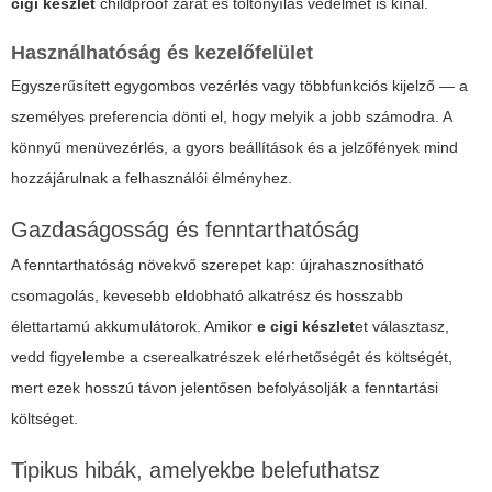
cigi készlet
childproof zárat és töltőnyílás védelmet is kínál.
Használhatóság és kezelőfelület
Egyszerűsített egygombos vezérlés vagy többfunkciós kijelző — a
személyes preferencia dönti el, hogy melyik a jobb számodra. A
könnyű menüvezérlés, a gyors beállítások és a jelzőfények mind
hozzájárulnak a felhasználói élményhez.
Gazdaságosság és fenntarthatóság
A fenntarthatóság növekvő szerepet kap: újrahasznosítható
csomagolás, kevesebb eldobható alkatrész és hosszabb
élettartamú akkumulátorok. Amikor
e cigi készlet
et választasz,
vedd figyelembe a cserealkatrészek elérhetőségét és költségét,
mert ezek hosszú távon jelentősen befolyásolják a fenntartási
költséget.
Tipikus hibák, amelyekbe belefuthatsz