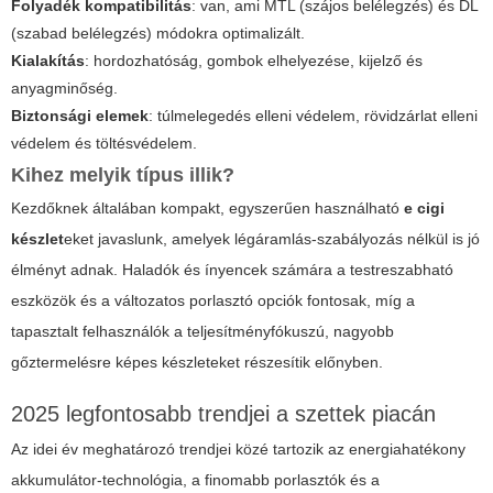
Folyadék kompatibilitás
: van, ami MTL (szájos belélegzés) és DL
(szabad belélegzés) módokra optimalizált.
Kialakítás
: hordozhatóság, gombok elhelyezése, kijelző és
anyagminőség.
Biztonsági elemek
: túlmelegedés elleni védelem, rövidzárlat elleni
védelem és töltésvédelem.
Kihez melyik típus illik?
Kezdőknek általában kompakt, egyszerűen használható
e cigi
készlet
eket javaslunk, amelyek légáramlás-szabályozás nélkül is jó
élményt adnak. Haladók és ínyencek számára a testreszabható
eszközök és a változatos porlasztó opciók fontosak, míg a
tapasztalt felhasználók a teljesítményfókuszú, nagyobb
gőztermelésre képes készleteket részesítik előnyben.
2025 legfontosabb trendjei a szettek piacán
Az idei év meghatározó trendjei közé tartozik az energiahatékony
akkumulátor-technológia, a finomabb porlasztók és a