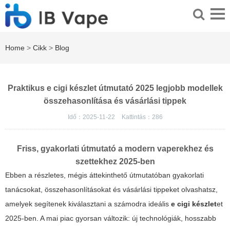
Home
>
Cikk
>
Blog
Praktikus e cigi készlet útmutató 2025 legjobb modellek
összehasonlítása és vásárlási tippek
Idő：2025-11-22
Kattintás：
286
Friss, gyakorlati útmutató a modern vaperekhez és
szettekhez 2025-ben
Ebben a részletes, mégis áttekinthető útmutatóban gyakorlati
tanácsokat, összehasonlításokat és vásárlási tippeket olvashatsz,
amelyek segítenek kiválasztani a számodra ideális
e cigi készlet
et
2025-ben. A mai piac gyorsan változik: új technológiák, hosszabb