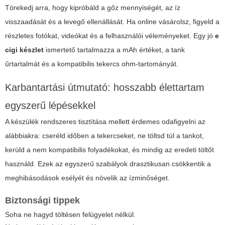
Törekedj arra, hogy kipróbáld a gőz mennyiségét, az íz
visszaadását és a levegő ellenállását. Ha online vásárolsz, figyeld a
részletes fotókat, videókat és a felhasználói véleményeket. Egy jó
e
cigi készlet
ismertető tartalmazza a mAh értéket, a tank
űrtartalmát és a kompatibilis tekercs ohm-tartományát.
Karbantartási útmutató: hosszabb élettartam
egyszerű lépésekkel
A készülék rendszeres tisztítása mellett érdemes odafigyelni az
alábbiakra: cseréld időben a tekercseket, ne töltsd túl a tankot,
kerüld a nem kompatibilis folyadékokat, és mindig az eredeti töltőt
használd. Ezek az egyszerű szabályok drasztikusan csökkentik a
meghibásodások esélyét és növelik az ízminőséget.
Biztonsági tippek
Soha ne hagyd töltésen felügyelet nélkül.