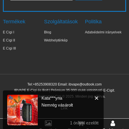
Termékek
Szolgáltatások
Politika
E Cigi I
Blog
Adatvédelmi irányelvek
E Cigi II
Webhelytérkép
E Cigi III
Tel:+85253908320 Email:
ibvape@outlook.com
IBVAPE E-Cigi és Bolt | Prémium 35 000 slukk eldobható E-Cigit.
IBVAPE Elektromos Cigi © 2025. Minden jog előírva.
✕
Kata***yna
Nemrég vásárolt
Link:
1 órával ezelőtt