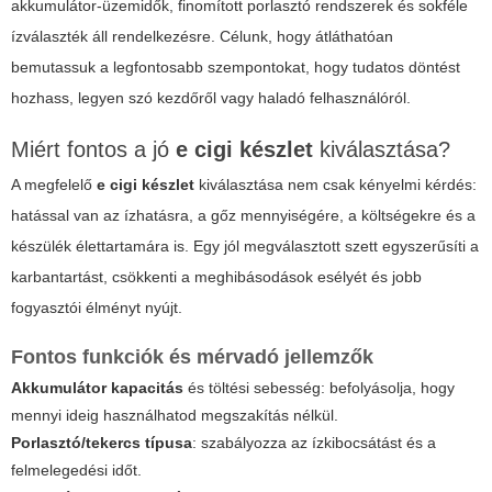
akkumulátor-üzemidők, finomított porlasztó rendszerek és sokféle
ízválaszték áll rendelkezésre. Célunk, hogy átláthatóan
bemutassuk a legfontosabb szempontokat, hogy tudatos döntést
hozhass, legyen szó kezdőről vagy haladó felhasználóról.
Miért fontos a jó
e cigi készlet
kiválasztása?
A megfelelő
e cigi készlet
kiválasztása nem csak kényelmi kérdés:
hatással van az ízhatásra, a gőz mennyiségére, a költségekre és a
készülék élettartamára is. Egy jól megválasztott szett egyszerűsíti a
karbantartást, csökkenti a meghibásodások esélyét és jobb
fogyasztói élményt nyújt.
Fontos funkciók és mérvadó jellemzők
Akkumulátor kapacitás
és töltési sebesség: befolyásolja, hogy
mennyi ideig használhatod megszakítás nélkül.
Porlasztó/tekercs típusa
: szabályozza az ízkibocsátást és a
felmelegedési időt.