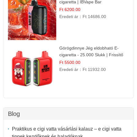
cigaretta | IBVape Bar
Ft 6200.00
Eredeti ár：
Ft 14686.00
Görögdinnye Jég eldobható E-
cigaretta - 25.000 Slukk | Frissítő
Nyári Íz
Ft 5500.00
Eredeti ár：
Ft 11932.00
Blog
Praktikus e cigi vatta vásárlási kalauz – e cigi vatta
tippek kezdőknek és haladóknak