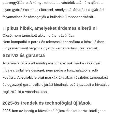
patrongyűjtésre. A környezettudatos vásárlók számára ajánlott
olyan gyártók termékeit keresni, amelyek átláthatóak a gyártási
folyamatban és támogatják a hulladék újrahasznosítását.
Tipikus hibák, amelyeket érdemes elkerülni
Olcsó, nem tanúsított akkumulátor vásárlása.
Nem kompatibilis porok és tekercsek használata a készülékben.
Figyelmen kívül hagyni a gyártói karbantartási utasításokat.
Szerviz és garancia
A garancia feltételeit mindig ellenőrizze: sok márka csak gyári
hibákra vállal felelősséget, nem pedig a használatból eredő
kopásra. A
legjobb e cigi márkák
általában részletes támogatást
és egyszerű garanciális eljárást kínálnak, ezért javasolt a hivatalos
regisztráció a vásárlás után.
2025-ös trendek és technológiai újítások
2025-ben az iparág a következő fejlesztéseket hozta: intelligens