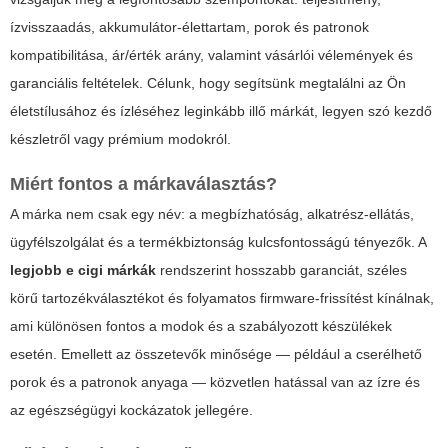
ízvisszaadás, akkumulátor-élettartam, porok és patronok
kompatibilitása, ár/érték arány, valamint vásárlói vélemények és
garanciális feltételek. Célunk, hogy segítsünk megtalálni az Ön
életstílusához és ízléséhez leginkább illő márkát, legyen szó kezdő
készletről vagy prémium modokról.
Miért fontos a márkaválasztás?
A márka nem csak egy név: a megbízhatóság, alkatrész-ellátás,
ügyfélszolgálat és a termékbiztonság kulcsfontosságú tényezők. A
legjobb e cigi márkák
rendszerint hosszabb garanciát, széles
körű tartozékválasztékot és folyamatos firmware-frissítést kínálnak,
ami különösen fontos a modok és a szabályozott készülékek
esetén. Emellett az összetevők minősége — például a cserélhető
porok és a patronok anyaga — közvetlen hatással van az ízre és
az egészségügyi kockázatok jellegére.