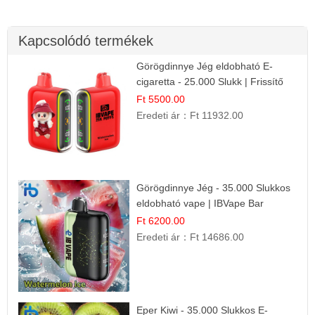
Kapcsolódó termékek
Görögdinnye Jég eldobható E-
cigaretta - 25.000 Slukk | Frissítő
Nyári Íz
Ft 5500.00
Eredeti ár：
Ft 11932.00
Görögdinnye Jég - 35.000 Slukkos
eldobható vape | IBVape Bar
Frissítő Nyári Íz
Ft 6200.00
Eredeti ár：
Ft 14686.00
Eper Kiwi - 35.000 Slukkos E-