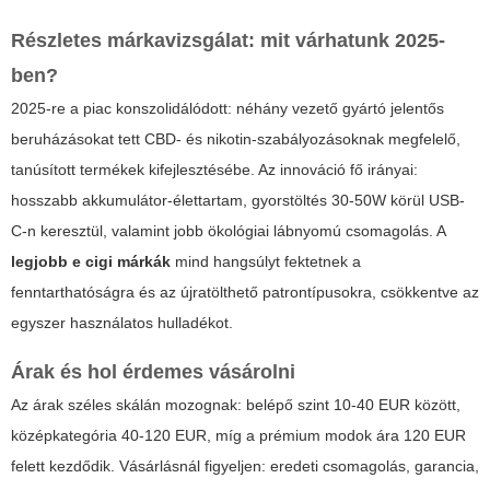
Részletes márkavizsgálat: mit várhatunk 2025-
ben?
2025-re a piac konszolidálódott: néhány vezető gyártó jelentős
beruházásokat tett CBD- és nikotin-szabályozásoknak megfelelő,
tanúsított termékek kifejlesztésébe. Az innováció fő irányai:
hosszabb akkumulátor-élettartam, gyorstöltés 30-50W körül USB-
C-n keresztül, valamint jobb ökológiai lábnyomú csomagolás. A
legjobb e cigi márkák
mind hangsúlyt fektetnek a
fenntarthatóságra és az újratölthető patrontípusokra, csökkentve az
egyszer használatos hulladékot.
Árak és hol érdemes vásárolni
Az árak széles skálán mozognak: belépő szint 10-40 EUR között,
középkategória 40-120 EUR, míg a prémium modok ára 120 EUR
felett kezdődik. Vásárlásnál figyeljen: eredeti csomagolás, garancia,