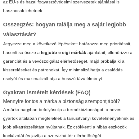
az EU-s és hazai fogyasztóvédelmi szervezetek ajánlásai is
hasznosak lehetnek.
Összegzés: hogyan találja meg a saját legjobb
választását?
Jegyezze meg a következő lépéseket: határozza meg prioritásait,
hasonlítsa össze a
legjobb e cigi márkák
ajánlatait, ellenőrizze a
garanciát és a vevőszolgálat elérhetőségét, majd próbálja ki a
kiszereléseket és patronokat. Így minimalizálhatja a csalódás
esélyét és maximalizálhatja a hosszú távú élményt.
Gyakran ismételt kérdések (FAQ)
Mennyire fontos a márka a biztonság szempontjából?
A márka nagyban befolyásolja a termékbiztonságot: a neves
gyártók általában megfelelnek a tanúsítványi követelményeknek és
jobb alkatrészellátást nyújtanak. Ez csökkenti a hibás eszközök
kockázatát és javítja a szervizháttér elérhetőségét.