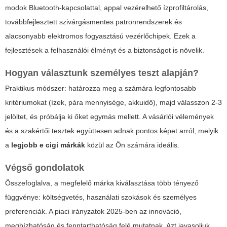
modok Bluetooth-kapcsolattal, appal vezérelhető ízprofiltárolás,
továbbfejlesztett szivárgásmentes patronrendszerek és
alacsonyabb elektromos fogyasztású vezérlőchipek. Ezek a
fejlesztések a felhasználói élményt és a biztonságot is növelik.
Hogyan választunk személyes teszt alapján?
Praktikus módszer: határozza meg a számára legfontosabb
kritériumokat (ízek, pára mennyisége, akkuidő), majd válasszon 2-3
jelöltet, és próbálja ki őket egymás mellett. A vásárlói vélemények
és a szakértői tesztek együttesen adnak pontos képet arról, melyik
a
legjobb e cigi márkák
közül az Ön számára ideális.
Végső gondolatok
Összefoglalva, a megfelelő márka kiválasztása több tényező
függvénye: költségvetés, használati szokások és személyes
preferenciák. A piaci irányzatok 2025-ben az innováció,
megbízhatóság és fenntarthatóság felé mutatnak. Azt javasoljuk,