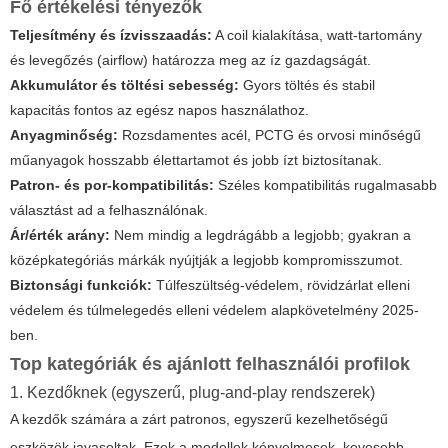
Fő értékelési tényezők
Teljesítmény és ízvisszaadás:
A coil kialakítása, watt-tartomány
és levegőzés (airflow) határozza meg az íz gazdagságát.
Akkumulátor és töltési sebesség:
Gyors töltés és stabil
kapacitás fontos az egész napos használathoz.
Anyagminőség:
Rozsdamentes acél, PCTG és orvosi minőségű
műanyagok hosszabb élettartamot és jobb ízt biztosítanak.
Patron- és por-kompatibilitás:
Széles kompatibilitás rugalmasabb
választást ad a felhasználónak.
Ár/érték arány:
Nem mindig a legdrágább a legjobb; gyakran a
középkategóriás márkák nyújtják a legjobb kompromisszumot.
Biztonsági funkciók:
Túlfeszültség-védelem, rövidzárlat elleni
védelem és túlmelegedés elleni védelem alapkövetelmény 2025-
ben.
Top kategóriák és ajánlott felhasználói profilok
1. Kezdőknek (egyszerű, plug-and-play rendszerek)
A kezdők számára a zárt patronos, egyszerű kezelhetőségű
eszközök javasoltak. Ezek a modellek kényelmesek, kevesebb