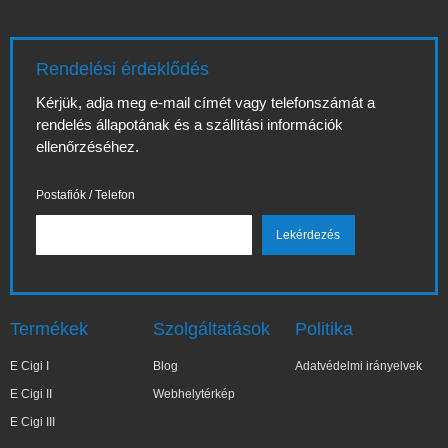
Rendelési érdeklődés
Kérjük, adja meg e-mail címét vagy telefonszámát a
rendelés állapotának és a szállítási információk
ellenőrzéséhez.
Postafiók / Telefon
Termékek
Szolgáltatások
Politika
E Cigi I
Blog
Adatvédelmi irányelvek
E Cigi II
Webhelytérkép
E Cigi III