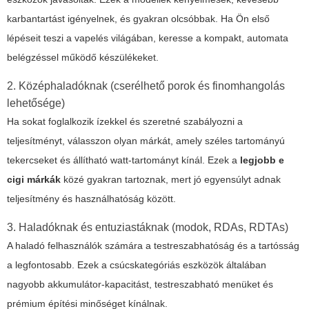
karbantartást igényelnek, és gyakran olcsóbbak. Ha Ön első
lépéseit teszi a vapelés világában, keresse a kompakt, automata
belégzéssel működő készülékeket.
2. Középhaladóknak (cserélhető porok és finomhangolás
lehetősége)
Ha sokat foglalkozik ízekkel és szeretné szabályozni a
teljesítményt, válasszon olyan márkát, amely széles tartományú
tekercseket és állítható watt-tartományt kínál. Ezek a
legjobb e
cigi márkák
közé gyakran tartoznak, mert jó egyensúlyt adnak
teljesítmény és használhatóság között.
3. Haladóknak és entuziastáknak (modok, RDAs, RDTAs)
A haladó felhasználók számára a testreszabhatóság és a tartósság
a legfontosabb. Ezek a csúcskategóriás eszközök általában
nagyobb akkumulátor-kapacitást, testreszabható menüket és
prémium építési minőséget kínálnak.