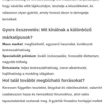
hogy vásárlás előtt tájékozódjon, tesztelje a készülékeket, és
válasszon olyan gyártót, amely hosszú távon is támogatja
termékeit.
Gyors összevetés: Mit kínálnak a különböző
márkatípusok?
Mass market
: megfizethető, egyszerű használat, korlátozott
testreszabhatóság.
Specializált prémium
: kiváló ízvisszaadás, hosszabb élettartam,
nagyobb költség.
Entuziasta
: teljes testreszabhatóság, csere-alkatrészek,
hajlíthatóság a modding világában.
Hol talál további megbízható forrásokat?
Keressen független teszteket, blogokat és videóteszteket, valamint
csatlakozzon hazai és nemzetközi fórumokhoz, ahol valós
tapasztalatokat osztanak meg. A gyártók hivatalos honlapjai mellett