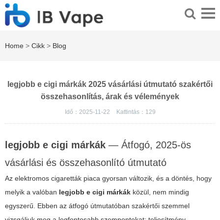
Home
>
Cikk
>
Blog
legjobb e cigi márkák 2025 vásárlási útmutató szakértői
összehasonlítás, árak és vélemények
Idő：2025-11-22
Kattintás：
129
legjobb e cigi márkák
— Átfogó, 2025-ös
vásárlási és összehasonlító útmutató
Az elektromos cigaretták piaca gyorsan változik, és a döntés, hogy
melyik a valóban
legjobb e cigi márkák
közül, nem mindig
egyszerű. Ebben az átfogó útmutatóban szakértői szemmel
vizsgáljuk meg a legfontosabb szempontokat: teljesítmény,