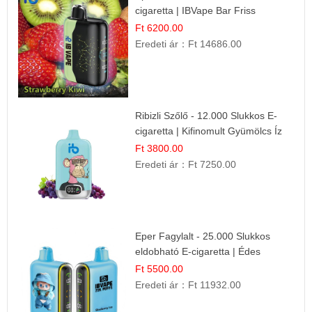
cigaretta | IBVape Bar Friss
Gyümölcs Ízek
Ft 6200.00
Eredeti ár：
Ft 14686.00
Ribizli Szőlő - 12.000 Slukkos E-
cigaretta | Kifinomult Gyümölcs Íz
Ft 3800.00
Eredeti ár：
Ft 7250.00
Eper Fagylalt - 25.000 Slukkos
eldobható E-cigaretta | Édes
Desszert Íz
Ft 5500.00
Eredeti ár：
Ft 11932.00