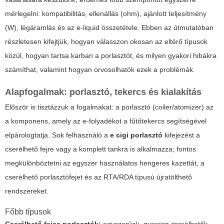
mérlegelni: kompatibilitás, ellenállás (ohm), ajánlott teljesítmény
(W), légáramlás és az e‑liquid összetétele. Ebben az útmutatóban
részletesen kifejtjük, hogyan válasszon okosan az eltérő típusok
közül, hogyan tartsa karban a porlasztót, és milyen gyakori hibákra
számíthat, valamint hogyan orvosolhatók ezek a problémák.
Alapfogalmak: porlasztó, tekercs és kialakítás
Először is tisztázzuk a fogalmakat: a porlasztó (coiler/atomizer) az
a komponens, amely az e‑folyadékot a fűtőtekercs segítségével
elpárologtatja. Sok felhasználó a
e cigi porlasztó
kifejezést a
cserélhető fejre vagy a komplett tankra is alkalmazza; fontos
megkülönböztetni az egyszer használatos hengeres kazettát, a
cserélhető porlasztófejet és az RTA/RDA típusú újratölthető
rendszereket.
Főbb típusok