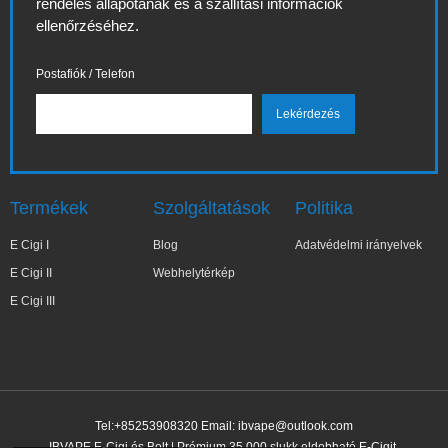
rendelés állapotának és a szállítási információk
ellenőrzéséhez.
Postafiók / Telefon
Termékek
Szolgáltatások
Politika
E Cigi I
Blog
Adatvédelmi irányelvek
E Cigi II
Webhelytérkép
E Cigi III
Tel:+85253908320 Email:
ibvape@outlook.com
IBVAPE E-Cigi és Bolt | Prémium 35 000 slukk eldobható E-Cigit.