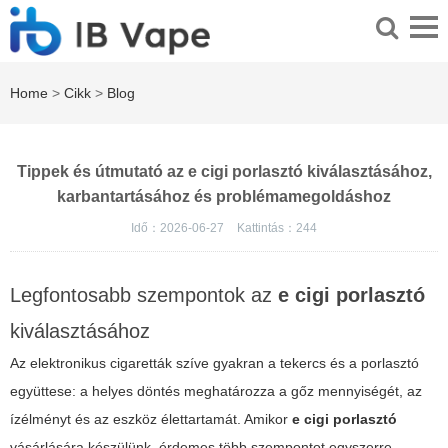
Home
>
Cikk
>
Blog
Tippek és útmutató az e cigi porlasztó kiválasztásához,
karbantartásához és problémamegoldáshoz
Idő：2026-06-27
Kattintás：
244
Legfontosabb szempontok az
e cigi porlasztó
kiválasztásához
Az elektronikus cigaretták szíve gyakran a tekercs és a porlasztó
együttese: a helyes döntés meghatározza a gőz mennyiségét, az
ízélményt és az eszköz élettartamát. Amikor
e cigi porlasztó
vásárlására készülünk, érdemes több szempontot egyszerre