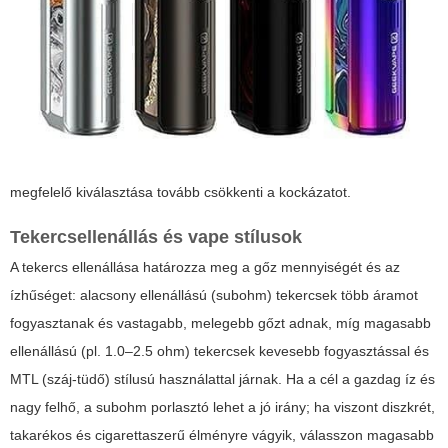
megfelelő kiválasztása tovább csökkenti a kockázatot.
Tekercsellenállás és vape stílusok
A tekercs ellenállása határozza meg a gőz mennyiségét és az
ízhűséget: alacsony ellenállású (subohm) tekercsek több áramot
fogyasztanak és vastagabb, melegebb gőzt adnak, míg magasabb
ellenállású (pl. 1.0–2.5 ohm) tekercsek kevesebb fogyasztással és
MTL (száj‑tüdő) stílusú használattal járnak. Ha a cél a gazdag íz és
nagy felhő, a subohm porlasztó lehet a jó irány; ha viszont diszkrét,
takarékos és cigarettaszerű élményre vágyik, válasszon magasabb