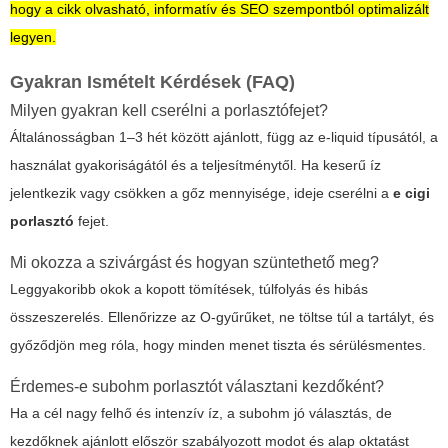
hogy a cikk olvasható, informatív és SEO szempontból optimalizált
legyen.
Gyakran Ismételt Kérdések (FAQ)
Milyen gyakran kell cserélni a porlasztófejet?
Általánosságban 1–3 hét között ajánlott, függ az e‑liquid típusától, a
használat gyakoriságától és a teljesítménytől. Ha keserű íz
jelentkezik vagy csökken a gőz mennyisége, ideje cserélni a
e cigi
porlasztó
fejet.
Mi okozza a szivárgást és hogyan szüntethető meg?
Leggyakoribb okok a kopott tömítések, túlfolyás és hibás
összeszerelés. Ellenőrizze az O‑gyűrűket, ne töltse túl a tartályt, és
győződjön meg róla, hogy minden menet tiszta és sérülésmentes.
Érdemes‑e subohm porlasztót választani kezdőként?
Ha a cél nagy felhő és intenzív íz, a subohm jó választás, de
kezdőknek ajánlott először szabályozott modot és alap oktatást