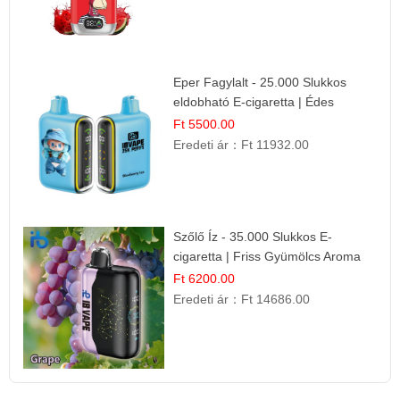
Eper Fagylalt - 25.000 Slukkos
eldobható E-cigaretta | Édes
Desszert Íz
Ft 5500.00
Eredeti ár：
Ft 11932.00
Szőlő Íz - 35.000 Slukkos E-
cigaretta | Friss Gyümölcs Aroma
Ft 6200.00
Eredeti ár：
Ft 14686.00