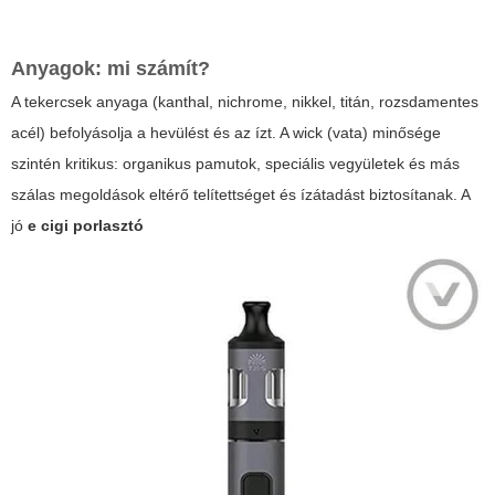
Anyagok: mi számít?
A tekercsek anyaga (kanthal, nichrome, nikkel, titán, rozsdamentes
acél) befolyásolja a hevülést és az ízt. A wick (vata) minősége
szintén kritikus: organikus pamutok, speciális vegyületek és más
szálas megoldások eltérő telítettséget és ízátadást biztosítanak. A
jó
e cigi porlasztó