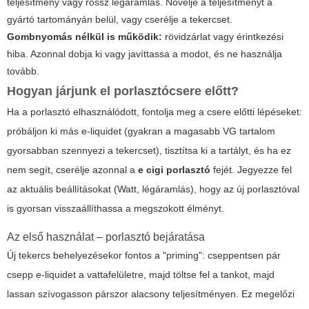
teljesítmény vagy rossz légáramlás. Növelje a teljesítményt a
gyártó tartományán belül, vagy cserélje a tekercset.
Gombnyomás nélkül is működik:
rövidzárlat vagy érintkezési
hiba. Azonnal dobja ki vagy javíttassa a modot, és ne használja
tovább.
Hogyan járjunk el porlasztócsere előtt?
Ha a porlasztó elhasználódott, fontolja meg a csere előtti lépéseket:
próbáljon ki más e‑liquidet (gyakran a magasabb VG tartalom
gyorsabban szennyezi a tekercset), tisztítsa ki a tartályt, és ha ez
nem segít, cserélje azonnal a
e cigi porlasztó
fejét. Jegyezze fel
az aktuális beállításokat (Watt, légáramlás), hogy az új porlasztóval
is gyorsan visszaállíthassa a megszokott élményt.
Az első használat – porlasztó bejáratása
Új tekercs behelyezésekor fontos a "priming": cseppentsen pár
csepp e‑liquidet a vattafelületre, majd töltse fel a tankot, majd
lassan szívogasson párszor alacsony teljesítményen. Ez megelőzi