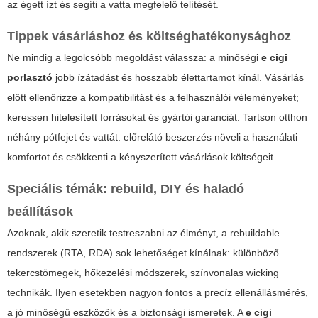
az égett ízt és segíti a vatta megfelelő telítését.
Tippek vásárláshoz és költséghatékonysághoz
Ne mindig a legolcsóbb megoldást válassza: a minőségi
e cigi
porlasztó
jobb ízátadást és hosszabb élettartamot kínál. Vásárlás
előtt ellenőrizze a kompatibilitást és a felhasználói véleményeket;
keressen hitelesített forrásokat és gyártói garanciát. Tartson otthon
néhány pótfejet és vattát: előrelátó beszerzés növeli a használati
komfortot és csökkenti a kényszerített vásárlások költségeit.
Speciális témák: rebuild, DIY és haladó
beállítások
Azoknak, akik szeretik testreszabni az élményt, a rebuildable
rendszerek (RTA, RDA) sok lehetőséget kínálnak: különböző
tekercstömegek, hőkezelési módszerek, színvonalas wicking
technikák. Ilyen esetekben nagyon fontos a precíz ellenállásmérés,
a jó minőségű eszközök és a biztonsági ismeretek. A
e cigi