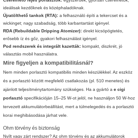
Cserélhető fejes porlasztók:
egyszerűek, gyorsan cserélhetők,
ideálisak kezdőknek és középhaladóknak.
Újratölthető tankok (RTA):
a felhasználó építi a tekercset és a
wickinget; nagy szabadság, több karbantartást igényel.
RDA (Rebuildable Dripping Atomizer):
direkt kicsöpögtetés,
erősebb íz és gőz, gyakori felhasználást igényel.
Pod rendszerek és integrált kazetták:
kompakt, diszkrét, jó
választás mobil használatra.
Mire figyeljen a kompatibilitásnál?
Nem minden porlasztó kompatibilis minden készülékkel. Az eszköz
és a porlasztó között megfelelő csatlakozás (pl. 510 menetes) és
ajánlott teljesítménytartomány szükséges. Ha a gyártó a
e cigi
porlasztó
specifikációján 15–25 W‑ot jelöl, ne használjon 50 W‑hoz
tervezett akkumulátorbeállítást, mert a túlmelegedés és a porlasztó
korai meghibásodása járhat vele.
Ohm törvény és biztonság
Nyílt vagy zárt rendszer?
Az ohm törvény és az akkumulátorok