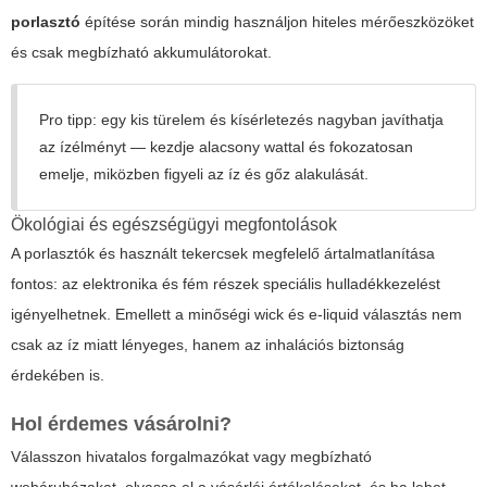
porlasztó
építése során mindig használjon hiteles mérőeszközöket
és csak megbízható akkumulátorokat.
Pro tipp: egy kis türelem és kísérletezés nagyban javíthatja
az ízélményt — kezdje alacsony wattal és fokozatosan
emelje, miközben figyeli az íz és gőz alakulását.
Ökológiai és egészségügyi megfontolások
A porlasztók és használt tekercsek megfelelő ártalmatlanítása
fontos: az elektronika és fém részek speciális hulladékkezelést
igényelhetnek. Emellett a minőségi wick és e‑liquid választás nem
csak az íz miatt lényeges, hanem az inhalációs biztonság
érdekében is.
Hol érdemes vásárolni?
Válasszon hivatalos forgalmazókat vagy megbízható