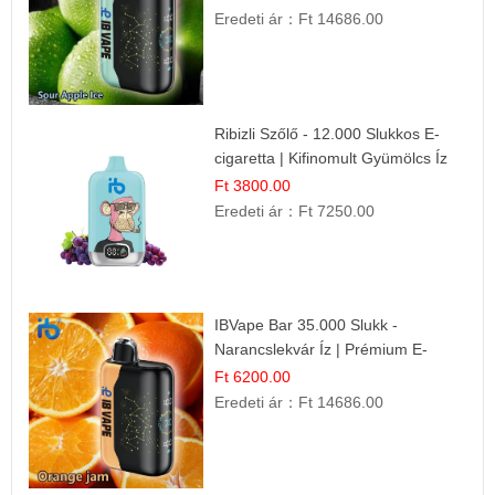
Eredeti ár：
Ft 14686.00
Ribizli Szőlő - 12.000 Slukkos E-
cigaretta | Kifinomult Gyümölcs Íz
Ft 3800.00
Eredeti ár：
Ft 7250.00
IBVape Bar 35.000 Slukk -
Narancslekvár Íz | Prémium E-
cigaretta
Ft 6200.00
Eredeti ár：
Ft 14686.00