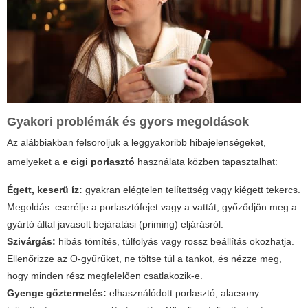
Gyakori problémák és gyors megoldások
Az alábbiakban felsoroljuk a leggyakoribb hibajelenségeket,
amelyeket a
e cigi porlasztó
használata közben tapasztalhat:
Égett, keserű íz:
gyakran elégtelen telítettség vagy kiégett tekercs.
Megoldás: cserélje a porlasztófejet vagy a vattát, győződjön meg a
gyártó által javasolt bejáratási (priming) eljárásról.
Szivárgás:
hibás tömítés, túlfolyás vagy rossz beállítás okozhatja.
Ellenőrizze az O‑gyűrűket, ne töltse túl a tankot, és nézze meg,
hogy minden rész megfelelően csatlakozik‑e.
Gyenge gőztermelés:
elhasználódott porlasztó, alacsony