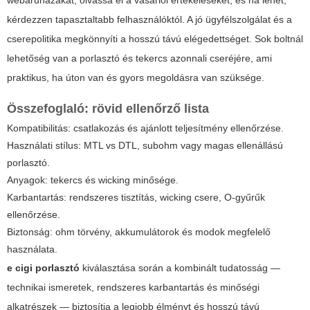
webáruházakat, olvassa el a vásárlói értékeléseket, és ha lehet,
kérdezzen tapasztaltabb felhasználóktól. A jó ügyfélszolgálat és a
cserepolitika megkönnyíti a hosszú távú elégedettséget. Sok boltnál
lehetőség van a porlasztó és tekercs azonnali cseréjére, ami
praktikus, ha úton van és gyors megoldásra van szüksége.
Összefoglaló: rövid ellenőrző lista
Kompatibilitás: csatlakozás és ajánlott teljesítmény ellenőrzése.
Használati stílus: MTL vs DTL, subohm vagy magas ellenállású
porlasztó.
Anyagok: tekercs és wicking minősége.
Karbantartás: rendszeres tisztítás, wicking csere, O‑gyűrűk
ellenőrzése.
Biztonság: ohm törvény, akkumulátorok és modok megfelelő
használata.
e cigi porlasztó
kiválasztása során a kombinált tudatosság —
technikai ismeretek, rendszeres karbantartás és minőségi
alkatrészek — biztosítja a legjobb élményt és hosszú távú