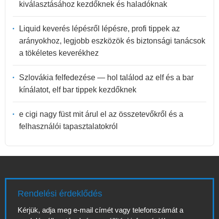
kiválasztásához kezdőknek és haladóknak
Liquid keverés lépésről lépésre, profi tippek az
arányokhoz, legjobb eszközök és biztonsági tanácsok
a tökéletes keverékhez
Szlovákia felfedezése — hol találod az elf és a bar
kínálatot, elf bar tippek kezdőknek
e cigi nagy füst mit árul el az összetevőkről és a
felhasználói tapasztalatokról
Rendelési érdeklődés
Kérjük, adja meg e-mail címét vagy telefonszámát a