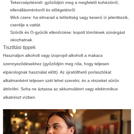
Tekercsépítésnél: győződjön meg a megfelelő kohézióról,
ellenállásmérésről és előégetésről.
Wick csere: ha elmarad a telítettség vagy keserű íz jelentkezik,
cserélje a vattát.
Szűrők és O‑gyűrűk ellenőrzése: kopott tömítések szivárgást
okozhatnak.
Tisztítási tippek
Használjon alkoholt vagy izopropil‑alkoholt a makacs
szennyeződésekhez (győződjön meg róla, hogy teljesen
elpárolognak használat előtt). Az újratölthető porlasztókat
alkalmanként teljesen szét lehet szerelni, és a részeket sűrűn
áttörölni. Soha ne áztassa az akkumulátort vagy elektronikus
alkatrészt vízben.