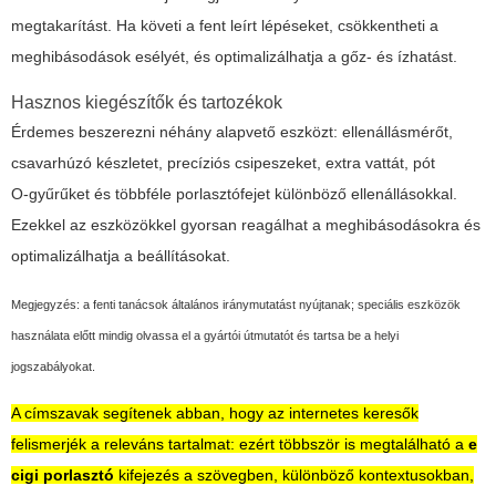
megtakarítást. Ha követi a fent leírt lépéseket, csökkentheti a
meghibásodások esélyét, és optimalizálhatja a gőz‑ és ízhatást.
Hasznos kiegészítők és tartozékok
Érdemes beszerezni néhány alapvető eszközt: ellenállásmérőt,
csavarhúzó készletet, precíziós csipeszeket, extra vattát, pót
O‑gyűrűket és többféle porlasztófejet különböző ellenállásokkal.
Ezekkel az eszközökkel gyorsan reagálhat a meghibásodásokra és
optimalizálhatja a beállításokat.
Megjegyzés: a fenti tanácsok általános iránymutatást nyújtanak; speciális eszközök
használata előtt mindig olvassa el a gyártói útmutatót és tartsa be a helyi
jogszabályokat.
A címszavak segítenek abban, hogy az internetes keresők
felismerjék a releváns tartalmat: ezért többször is megtalálható a
e
cigi porlasztó
kifejezés a szövegben, különböző kontextusokban,