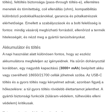
töltés), feltöltés biztonsága (pass-through töltés-e), ellentétes
menetek és tömítettség, coil ellenállás (ohm), kompatibilitás
különböző podokkal/kazánokkal, garancia és pótalkatrészek
elérhetősége. Emellett a szabályozások és a bolti felelősség is
fontos: mindig vásárolj megbízható forrásból, ellenőrizd a termék
hitelességét, és nézd meg a gyártói tanúsítványokat.
Akkumulátor és töltés
A napi használat alatt különösen fontos, hogy az eszköz
akkumulátora megfeleljen az igényeidnek. Ha sűrűn dohányoztál
korábban, egy nagyobb kapacitású (
3000+ mAh
) beépített akku
vagy cserélhető 18650/21700 cellák jöhetnek szóba. Az USB-C
töltés és a gyors töltés nagy kényelmet adnak; azonban figyelj a
hőkezelésre: a túl gyors töltés rövidebb élettartamot jelenthet. A
gyártói biztonsági funkciók (túláram-védelem, túlhevülés elleni
védelem) kritikusak.