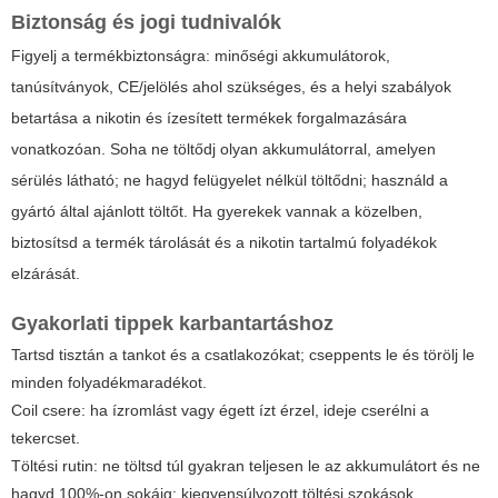
Biztonság és jogi tudnivalók
Figyelj a termékbiztonságra: minőségi akkumulátorok,
tanúsítványok, CE/jelölés ahol szükséges, és a helyi szabályok
betartása a nikotin és ízesített termékek forgalmazására
vonatkozóan. Soha ne töltődj olyan akkumulátorral, amelyen
sérülés látható; ne hagyd felügyelet nélkül töltődni; használd a
gyártó által ajánlott töltőt. Ha gyerekek vannak a közelben,
biztosítsd a termék tárolását és a nikotin tartalmú folyadékok
elzárását.
Gyakorlati tippek karbantartáshoz
Tartsd tisztán a tankot és a csatlakozókat; cseppents le és törölj le
minden folyadékmaradékot.
Coil csere: ha ízromlást vagy égett ízt érzel, ideje cserélni a
tekercset.
Töltési rutin: ne töltsd túl gyakran teljesen le az akkumulátort és ne
hagyd 100%-on sokáig; kiegyensúlyozott töltési szokások