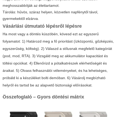
meghosszabbítják az élettartamot.
Tárolás: hűvös, száraz helyen, közvetlen napfénytől távol,
gyermekektől elzárva.
Vásárlási útmutató lépésről lépésre
Ha most vagy a döntés küszöbén, kövesd ezt az egyszerű
folyamatot: 1) Határozd meg a fő prioritást (ízközpontú, gőzképzés,
egyszerűség, költség). 2) Válaszd a stílusnak megfelelő kategóriát
(pod, mod, RTA). 3) Vizsgáld meg az akkumulátor kapacitást és
töltési opciókat. 4) Ellenőrizd a pótalkatrészek elérhetőségét és
áraikat. 5) Olvass felhasználói véleményeket, és ha lehetséges,
próbáld ki a készüléket bolti demóban. 6) Vásárolj megbízható
helyről és tartsd be az alapvető biztonsági előírásokat.
Összefoglaló – Gyors döntési mátrix