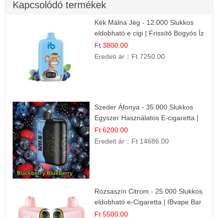
Kapcsolódó termékek
Kék Málna Jég - 12.000 Slukkos
eldobható e cigi | Frissítő Bogyós Íz
Ft 3800.00
Eredeti ár：
Ft 7250.00
Szeder Áfonya - 35.000 Slukkos
Egyszer Használatos E-cigaretta |
Prémium Ízélmény
Ft 6200.00
Eredeti ár：
Ft 14686.00
Rózsaszín Citrom - 25.000 Slukkos
eldobható e-Cigaretta | IBvape Bar
Ft 5500.00