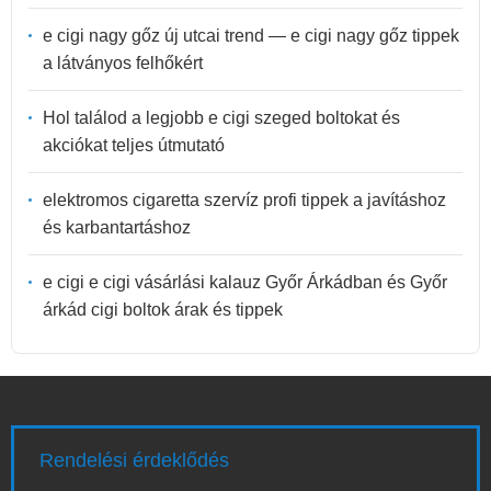
e cigi nagy gőz új utcai trend — e cigi nagy gőz tippek
a látványos felhőkért
Hol találod a legjobb e cigi szeged boltokat és
akciókat teljes útmutató
elektromos cigaretta szervíz profi tippek a javításhoz
és karbantartáshoz
e cigi e cigi vásárlási kalauz Győr Árkádban és Győr
árkád cigi boltok árak és tippek
Rendelési érdeklődés