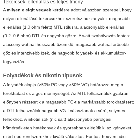
Tekercsek, ellenállás és teljesítmény
A
milyen e cigit vegyek
kérdésre adott válaszban szerepel, hogy
milyen ellenállású tekercsekhez szeretsz hozzányúlni: magasabb
ellenállás (1.0 ohm felett) MTL stílusra, alacsonyabb ellenállás
(0.2–0.6 ohm) DTL és nagyobb gőzre. A watt szabályozás fontos:
alacsony wattnál hosszabb üzemidő, magasabb wattnál erősebb
gőz és intenzívebb ízek, de nagyobb folyadék- és akkumulátor-
fogyasztás.
Folyadékok és nikotin típusok
A folyadék alapja (>50% PG vagy >50% VG) határozza meg a
torokhatást és a gőz mennyiségét. Az MTL felhasználók gyakran
előnyben részesítik a magasabb PG-t a markánsabb torokhatásért;
a DTL felhasználók nagyobb VG-t választanak a sűrű, selymes
felhőkhöz. A nikotin sók (nic salt) alacsonyabb párolgási
hőmérsékleten hatékonyak és gyorsabban elégítik ki az igényeket,
ezért pod rendszerekhez kiváló választás. Fontos, hogy mindig