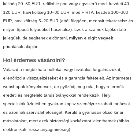
költség 20–50 EUR; refillable pod vagy egyszerű mod: kezdeti 40–
120 EUR, havi költség 10–30 EUR; mod + RTA: kezdeti 100–300
EUR, havi költség 5–20 EUR (attól függően, mennyit tekercselsz és
milyen típusú folyadékot használsz). Ezek a számok tájékoztató
jellegűek, de segítenek eldönteni,
milyen e cigit vegyek
prioritások alapján.
Hol érdemes vásárolni?
Válaszd a megbízható boltokat vagy hivatalos forgalmazókat,
ellenőrizd a visszajelzéseket és a garancia feltételeit. Az internetes
webshopok kényelmesek, de győződj meg róla, hogy a termék
eredeti és megfelelő tanúsítványokkal rendelkezik. Helyi
specialisták üzleteiben gyakran kapsz személyre szabott tanácsot
és azonnali szervizlehetőséget. Kerüld a gyanúsan olcsó kínai
másolatokat, mert ezek biztonsági kockázatot jelenthetnek (hibás
elektronikák, rossz anyagminőség).