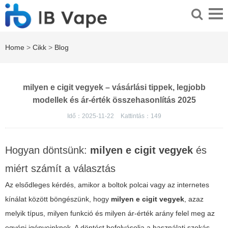
Home
>
Cikk
>
Blog
milyen e cigit vegyek – vásárlási tippek, legjobb
modellek és ár-érték összehasonlítás 2025
Idő：2025-11-22
Kattintás：
149
Hogyan döntsünk:
milyen e cigit vegyek
és
miért számít a választás
Az elsődleges kérdés, amikor a boltok polcai vagy az internetes
kínálat között böngészünk, hogy
milyen e cigit vegyek
, azaz
melyik típus, milyen funkció és milyen ár-érték arány felel meg az
egyéni igényeinknek. A döntést befolyásolja a használati szokás