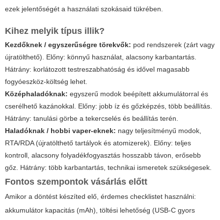
ezek jelentőségét a használati szokásaid tükrében.
Kihez melyik típus illik?
Kezdőknek / egyszerűségre törekvők:
pod rendszerek (zárt vagy
újratölthető). Előny: könnyű használat, alacsony karbantartás.
Hátrány: korlátozott testreszabhatóság és idővel magasabb
fogyóeszköz-költség lehet.
Középhaladóknak:
egyszerű modok beépített akkumulátorral és
cserélhető kazánokkal. Előny: jobb íz és gőzképzés, több beállítás.
Hátrány: tanulási görbe a tekercselés és beállítás terén.
Haladóknak / hobbi vaper-eknek:
nagy teljesítményű modok,
RTA/RDA (újratölthető tartályok és atomizerek). Előny: teljes
kontroll, alacsony folyadékfogyasztás hosszabb távon, erősebb
gőz. Hátrány: több karbantartás, technikai ismeretek szükségesek.
Fontos szempontok vásárlás előtt
Amikor a döntést készíted elő, érdemes checklistet használni:
akkumulátor kapacitás (mAh), töltési lehetőség (USB-C gyors