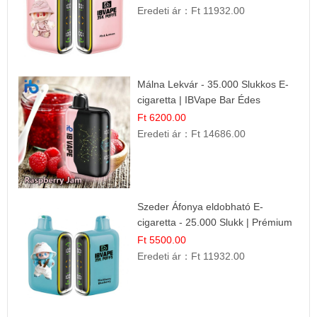
Eredeti ár：
Ft 11932.00
Málna Lekvár - 35.000 Slukkos E-
cigaretta | IBVape Bar Édes
Gyümölcs Íz
Ft 6200.00
Eredeti ár：
Ft 14686.00
Szeder Áfonya eldobható E-
cigaretta - 25.000 Slukk | Prémium
Gyümölcs Íz
Ft 5500.00
Eredeti ár：
Ft 11932.00