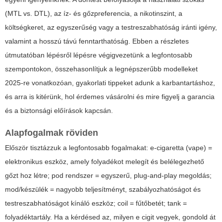
(MTL vs. DTL), az íz- és gőzpreferencia, a nikotinszint, a
költségkeret, az egyszerűség vagy a testreszabhatóság iránti igény,
valamint a hosszú távú fenntarthatóság. Ebben a részletes
útmutatóban lépésről lépésre végigvezetünk a legfontosabb
szempontokon, összehasonlítjuk a legnépszerűbb modelleket
2025-re vonatkozóan, gyakorlati tippeket adunk a karbantartáshoz,
és arra is kitérünk, hol érdemes vásárolni és mire figyelj a garancia
és a biztonsági előírások kapcsán.
Alapfogalmak röviden
Először tisztázzuk a legfontosabb fogalmakat: e-cigaretta (vape) =
elektronikus eszköz, amely folyadékot melegít és belélegezhető
gőzt hoz létre; pod rendszer = egyszerű, plug-and-play megoldás;
mod/készülék = nagyobb teljesítményt, szabályozhatóságot és
testreszabhatóságot kínáló eszköz; coil = fűtőbetét; tank =
folyadéktartály. Ha a kérdésed az,
milyen e cigit vegyek
, gondold át