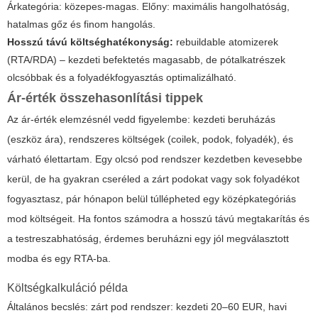
Árkategória: közepes-magas. Előny: maximális hangolhatóság,
hatalmas gőz és finom hangolás.
Hosszú távú költséghatékonyság:
rebuildable atomizerek
(RTA/RDA) – kezdeti befektetés magasabb, de pótalkatrészek
olcsóbbak és a folyadékfogyasztás optimalizálható.
Ár-érték összehasonlítási tippek
Az ár-érték elemzésnél vedd figyelembe: kezdeti beruházás
(eszköz ára), rendszeres költségek (coilek, podok, folyadék), és
várható élettartam. Egy olcsó pod rendszer kezdetben kevesebbe
kerül, de ha gyakran cseréled a zárt podokat vagy sok folyadékot
fogyasztasz, pár hónapon belül túllépheted egy középkategóriás
mod költségeit. Ha fontos számodra a hosszú távú megtakarítás és
a testreszabhatóság, érdemes beruházni egy jól megválasztott
modba és egy RTA-ba.
Költségkalkuláció példa
Általános becslés: zárt pod rendszer: kezdeti 20–60 EUR, havi