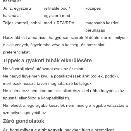
használat
Jó íz, egyszerű
refillable pod /
közepes
használat
egyszerű mod
Teljes kontroll, hobbi
mod + RTA/RDA
magasabb kezdeti
beruházás
Használd ezt a mátrixot, ha gyorsan szeretnél dönteni arról,
milyen
e cigit vegyek
, figyelembe véve a költség- és használati
preferenciákat.
Tippek a gyakori hibák elkerülésére
Ne vásárolj olcsó utánzatot csak az ár miatt.
Ne hagyd figyelmen kívül a pótalkatrészek árát (coilek, podok),
mert ezek hosszú távon meghatározó költségek.
Ne kísérletezz nem kompatibilis alkatrészekkel (több fogyóeszköz
típusnál ellenőrizd a kompatibilitást).
Ne feledd: a legdrágább készülék nem mindig a legjobb választás a
személyes igényeidhez.
Záró gondolatok
Az, hogy
milyen e cigit vegyek
, nagyban függ a személyes