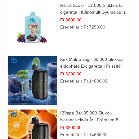
Ribizli Szőlő - 12.000 Slukkos E-
cigaretta | Kifinomult Gyümölcs Íz
Ft 3800.00
Eredeti ár：
Ft 7250.00
Kék Málna Jég - 35.000 Slukkos
eldobható E-cigaretta | Frissítő
Ízélmény
Ft 6200.00
Eredeti ár：
Ft 14686.00
IBVape Bar 35.000 Slukk -
Narancslekvár Íz | Prémium E-
cigaretta
Ft 6200.00
Eredeti ár：
Ft 14686.00