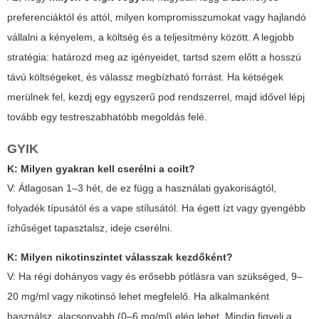
preferenciáktól és attól, milyen kompromisszumokat vagy hajlandó
vállalni a kényelem, a költség és a teljesítmény között. A legjobb
stratégia: határozd meg az igényeidet, tartsd szem előtt a hosszú
távú költségeket, és válassz megbízható forrást. Ha kétségek
merülnek fel, kezdj egy egyszerű pod rendszerrel, majd idővel lépj
tovább egy testreszabhatóbb megoldás felé.
GYIK
K: Milyen gyakran kell cserélni a coilt?
V: Átlagosan 1–3 hét, de ez függ a használati gyakoriságtól,
folyadék típusától és a vape stílusától. Ha égett ízt vagy gyengébb
ízhűséget tapasztalsz, ideje cserélni.
K: Milyen nikotinszintet válasszak kezdőként?
V: Ha régi dohányos vagy és erősebb pótlásra van szükséged, 9–
20 mg/ml vagy nikotinsó lehet megfelelő. Ha alkalmanként
használsz, alacsonyabb (0–6 mg/ml) elég lehet. Mindig figyelj a