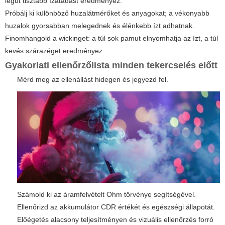
légút tisztább ízátadást eredményez.
Próbálj ki különböző huzalátmérőket és anyagokat; a vékonyabb
huzalok gyorsabban melegednek és élénkebb ízt adhatnak.
Finomhangold a wickinget: a túl sok pamut elnyomhatja az ízt, a túl
kevés szárazéget eredményez.
Gyakorlati ellenőrzőlista minden tekercselés előtt
Mérd meg az ellenállást hidegen és jegyezd fel.
Számold ki az áramfelvételt Ohm törvénye segítségével.
Ellenőrizd az akkumulátor CDR értékét és egészségi állapotát.
Előégetés alacsony teljesítményen és vizuális ellenőrzés forró