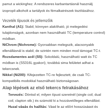
pamut a wickinghez. A rendszeres karbantartásnál használj
izopropil-alkoholt a tartályok és fémalkatrészek tisztításához.
Vezeték típusok és jellemzőik
Kanthal (A1):
Stabil, könnyen alakítható, jó melegedési
tulajdonságok, azonban nem használható TC (temperature control)
módban.
NiChrom (Nichrome):
Gyorsabban melegszik, alacsonyabb
ellenállásnál is stabil, de szintén nem minden mod támogat TC-t.
Rozsdamentes acél (SS):
Sokoldalú, használható watt és TC
módban is (SS316L gyakori), továbbá sima felületet adhat a
tekercsnek.
Nikkel (Ni200):
Kifejezetten TC-re fejlesztett, de csak TC-
kompatibilis modokkal használható biztonságosan.
Alap lépések az első tekercs felrakásához
Tervezés:
Döntsd el, milyen típust szeretnél (single coil, dual
coil, clapton stb.) és számold ki a hozzávetőleges ellenállást.
Huzal vágás és hajlítás:
Vágd le az előírt hosszúságot és