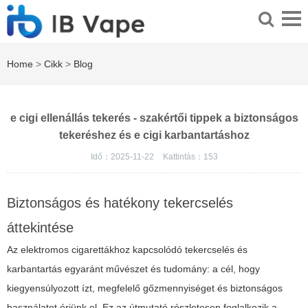
Home
>
Cikk
>
Blog
e cigi ellenállás tekerés - szakértői tippek a biztonságos
tekeréshez és e cigi karbantartáshoz
Idő：2025-11-22
Kattintás：
153
Biztonságos és hatékony tekercselés
áttekintése
Az elektromos cigarettákhoz kapcsolódó tekercselés és
karbantartás egyaránt művészet és tudomány: a cél, hogy
kiegyensúlyozott ízt, megfelelő gőzmennyiséget és biztonságos
használatot érjünk el. Ez az útmutató részletesen foglalkozik a