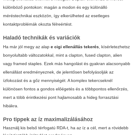
különböző pontokon: magán a modon és egy különálló
méréstechnikai eszközön, így elkerülheted az esetleges
kontaktproblémák okozta félreértést.
Haladó technikák és variációk
Ha már jól megy az alap
e cigi ellenállás tekerés
, kísérletezhetsz
bonyolultabb változatokkal, mint a clapton, fused clapton, alien
vagy framed staples. Ezek más hangolást és gyakran alacsonyabb
ellenállást eredményeznek, de jelentősen befolyásolják az
ízfokozást és a gőz mennyiségét. A komplex tekercseknél
különösen fontos a gondos előégetés és a többpontos ellenőrzés,
mert a több érintkezési pont hajlamosabb a hideg forrasztási
hibákra.
Pro tippek az íz maximalizálásához
Használj kis belső térfogatú RDA-t, ha az íz a cél, mert a rövidebb