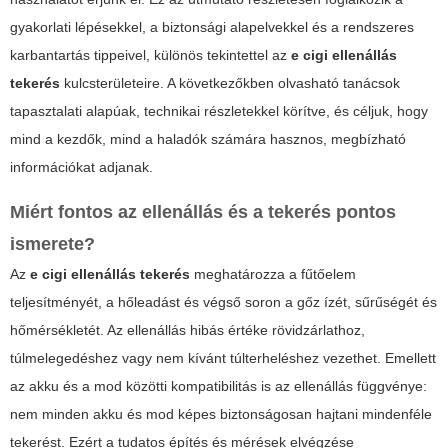
gyakorlati lépésekkel, a biztonsági alapelvekkel és a rendszeres
karbantartás tippeivel, különös tekintettel az
e cigi ellenállás
tekerés
kulcsterületeire. A következőkben olvasható tanácsok
tapasztalati alapúak, technikai részletekkel körítve, és céljuk, hogy
mind a kezdők, mind a haladók számára hasznos, megbízható
információkat adjanak.
Miért fontos az ellenállás és a tekerés pontos
ismerete?
Az
e cigi ellenállás tekerés
meghatározza a fűtőelem
teljesítményét, a hőleadást és végső soron a gőz ízét, sűrűségét és
hőmérsékletét. Az ellenállás hibás értéke rövidzárlathoz,
túlmelegedéshez vagy nem kívánt túlterheléshez vezethet. Emellett
az akku és a mod közötti kompatibilitás is az ellenállás függvénye:
nem minden akku és mod képes biztonságosan hajtani mindenféle
tekerést. Ezért a tudatos építés és mérések elvégzése