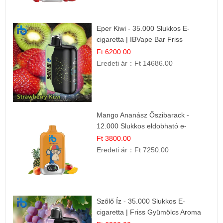
Eper Kiwi - 35.000 Slukkos E-
cigaretta | IBVape Bar Friss
Gyümölcs Ízek
Ft 6200.00
Eredeti ár：
Ft 14686.00
Mango Ananász Őszibarack -
12.000 Slukkos eldobható e-
Cigaretta
Ft 3800.00
Eredeti ár：
Ft 7250.00
Szőlő Íz - 35.000 Slukkos E-
cigaretta | Friss Gyümölcs Aroma