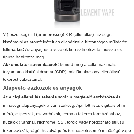
V (feszültség) = I (áramerősség) × R (ellenállás). Ez segít
kiszámolni az áramfelvételt és ellenőrizni a biztonságos működést.
Ellenállás:
Az anyag és a vezeték keresztmetszete, hossza és
típusa határozza meg.
Akkumulátor specifikációk:
Ismerd meg a cella maximális
folyamatos kisülési áramát (CDR), mielőtt alacsony ellenállású
tekerést választanál.
Alapvető eszközök és anyagok
Az
e cigi ellenállás tekerés
során a megfelelő eszközökre és
minőségi alapanyagokra van szükség. Ajánlott lista:
digitális ohm-
mérő
, csipeszek, csavarhúzók, cérna a tekercs formázásához,
huzalok (Kanthal, Nichrome, SS), toroid vagy hordozható stílusú
tekercsvázák, vágó, huzalvágó és természetesen jó minőségű vape