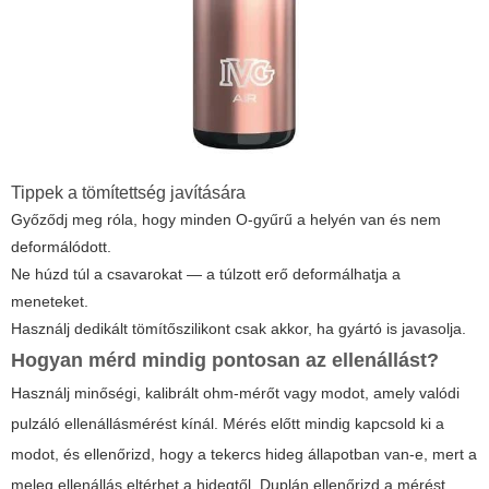
Tippek a tömítettség javítására
Győződj meg róla, hogy minden O-gyűrű a helyén van és nem
deformálódott.
Ne húzd túl a csavarokat — a túlzott erő deformálhatja a
meneteket.
Használj dedikált tömítőszilikont csak akkor, ha gyártó is javasolja.
Hogyan mérd mindig pontosan az ellenállást?
Használj minőségi, kalibrált ohm-mérőt vagy modot, amely valódi
pulzáló ellenállásmérést kínál. Mérés előtt mindig kapcsold ki a
modot, és ellenőrizd, hogy a tekercs hideg állapotban van-e, mert a
meleg ellenállás eltérhet a hidegtől. Duplán ellenőrizd a mérést