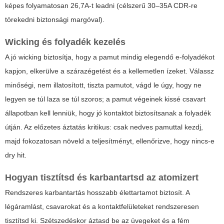
képes folyamatosan 26,7A-t leadni (célszerű 30–35A CDR-re
törekedni biztonsági margóval).
Wicking és folyadék kezelés
A jó wicking biztosítja, hogy a pamut mindig elegendő e-folyadékot
kapjon, elkerülve a szárazégetést és a kellemetlen ízeket. Válassz
minőségi, nem illatosított, tiszta pamutot, vágd le úgy, hogy ne
legyen se túl laza se túl szoros; a pamut végeinek kissé csavart
állapotban kell lenniük, hogy jó kontaktot biztosítsanak a folyadék
útján. Az előzetes áztatás kritikus: csak nedves pamuttal kezdj,
majd fokozatosan növeld a teljesítményt, ellenőrizve, hogy nincs-e
dry hit.
Hogyan tisztítsd és karbantartsd az atomizert
Rendszeres karbantartás hosszabb élettartamot biztosít. A
légáramlást, csavarokat és a kontaktfelületeket rendszeresen
tisztítsd ki. Szétszedéskor áztasd be az üvegeket és a fém