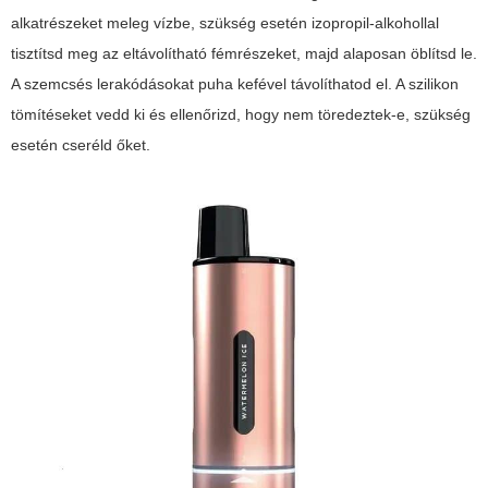
alkatrészeket meleg vízbe, szükség esetén izopropil-alkohollal
tisztítsd meg az eltávolítható fémrészeket, majd alaposan öblítsd le.
A szemcsés lerakódásokat puha kefével távolíthatod el. A szilikon
tömítéseket vedd ki és ellenőrizd, hogy nem töredeztek-e, szükség
esetén cseréld őket.