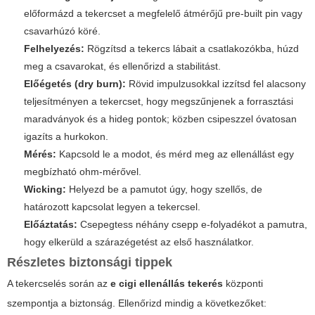
előformázd a tekercset a megfelelő átmérőjű pre-built pin vagy
csavarhúzó köré.
Felhelyezés:
Rögzítsd a tekercs lábait a csatlakozókba, húzd
meg a csavarokat, és ellenőrizd a stabilitást.
Előégetés (dry burn):
Rövid impulzusokkal izzítsd fel alacsony
teljesítményen a tekercset, hogy megszűnjenek a forrasztási
maradványok és a hideg pontok; közben csipeszzel óvatosan
igazíts a hurkokon.
Mérés:
Kapcsold le a modot, és mérd meg az ellenállást egy
megbízható ohm-mérővel.
Wicking:
Helyezd be a pamutot úgy, hogy szellős, de
határozott kapcsolat legyen a tekercsel.
Előáztatás:
Csepegtess néhány csepp e-folyadékot a pamutra,
hogy elkerüld a szárazégetést az első használatkor.
Részletes biztonsági tippek
A tekercselés során az
e cigi ellenállás tekerés
központi
szempontja a biztonság. Ellenőrizd mindig a következőket: