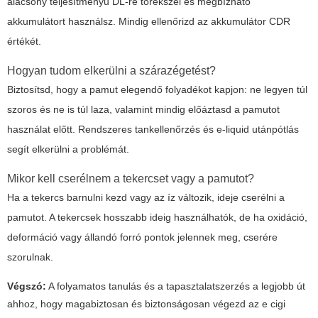
alacsony teljesítményű DL-re törekszel és megbízható
akkumulátort használsz. Mindig ellenőrizd az akkumulátor CDR
értékét.
Hogyan tudom elkerülni a szárazégetést?
Biztosítsd, hogy a pamut elegendő folyadékot kapjon: ne legyen túl
szoros és ne is túl laza, valamint mindig előáztasd a pamutot
használat előtt. Rendszeres tankellenőrzés és e-liquid utánpótlás
segít elkerülni a problémát.
Mikor kell cserélnem a tekercset vagy a pamutot?
Ha a tekercs barnulni kezd vagy az íz változik, ideje cserélni a
pamutot. A tekercsek hosszabb ideig használhatók, de ha oxidáció,
deformáció vagy állandó forró pontok jelennek meg, cserére
szorulnak.
Végszó:
A folyamatos tanulás és a tapasztalatszerzés a legjobb út
ahhoz, hogy magabiztosan és biztonságosan végezd az
e cigi