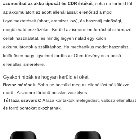
azonosítsd az akku típusát és CDR értékét
, soha ne terheld túl
az akkumulátort az adott ellenállással; ellenőrizd a mod
figyelmeztetéseit (short, atomizer low), és használj minőségi,
megbízható eszközöket. Kerüld az ismeretlen forrásból származó
cellák használatát, és mindig legyen nálad egy külön
akkumulátortok a szállításhoz. Ha mechanikus modot használsz,
különösen nagy figyelmet fordíts az Ohm-törvény és a belső
ellenállás ismeretére.
Gyakori hibák és hogyan kerüld el őket
Rossz mérések:
Soha ne becsüld meg az ellenállást nélkülözve
mérőt. A szemre történő becslés veszélyes.
Túl laza csavarok:
A laza kontaktok melegedést, változó ellenállást
és forró pontokat okozhatnak.