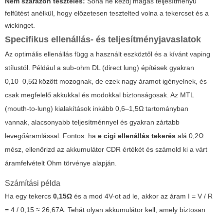
Nem szárazon tesztelés:
Soha ne kezdj magas teljesítményű
felfűtést anélkül, hogy előzetesen tesztelted volna a tekercset és a
wickinget.
Specifikus ellenállás- és teljesítményjavaslatok
Az optimális ellenállás függ a használt eszköztől és a kívánt vaping
stílustól. Például a sub-ohm DL (direct lung) építések gyakran
0,10–0,5Ω között mozognak, de ezek nagy áramot igényelnek, és
csak megfelelő akkukkal és modokkal biztonságosak. Az MTL
(mouth-to-lung) kialakítások inkább 0,6–1,5Ω tartományban
vannak, alacsonyabb teljesítménnyel és gyakran zártabb
levegőáramlással. Fontos: ha
e cigi ellenállás tekerés
alá 0,2Ω
mész, ellenőrizd az akkumulátor CDR értékét és számold ki a várt
áramfelvételt Ohm törvénye alapján.
Számítási példa
Ha egy tekercs
0,15Ω
és a mod 4V-ot ad le, akkor az áram I = V / R
= 4 / 0,15 ≈ 26,67A. Tehát olyan akkumulátor kell, amely biztosan