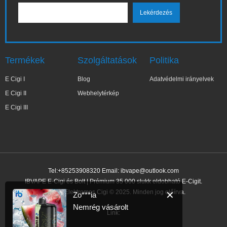
Termékek
Szolgáltatások
Politika
E Cigi I
Blog
Adatvédelmi irányelvek
E Cigi II
Webhelytérkép
E Cigi III
Tel:+85253908320 Email:
ibvape@outlook.com
IBVAPE E-Cigi és Bolt | Prémium 35 000 slukk eldobható E-Cigit.
IBVAPE Elektromos Cigi © 2025. Minden jog előírva.
✕
Zo***ia
Nemrég vásárolt
Link: