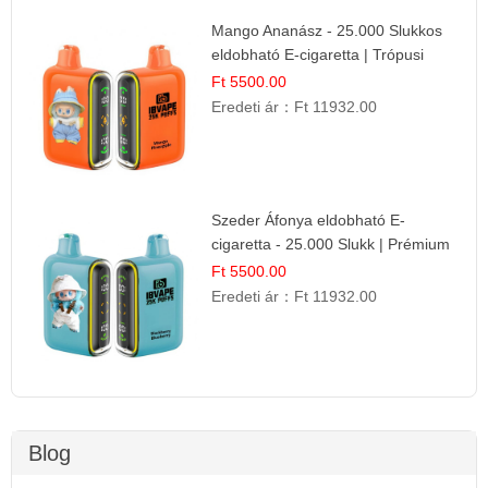
Mango Ananász - 25.000 Slukkos
eldobható E-cigaretta | Trópusi
Ízélmény
Ft 5500.00
Eredeti ár：
Ft 11932.00
Szeder Áfonya eldobható E-
cigaretta - 25.000 Slukk | Prémium
Gyümölcs Íz
Ft 5500.00
Eredeti ár：
Ft 11932.00
Blog