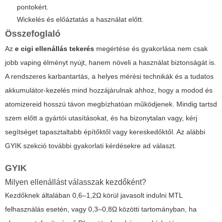
pontokért.
Wickelés és előáztatás a használat előtt.
Összefoglaló
Az
e cigi ellenállás tekerés
megértése és gyakorlása nem csak
jobb vaping élményt nyújt, hanem növeli a használat biztonságát is.
A rendszeres karbantartás, a helyes mérési technikák és a tudatos
akkumulátor-kezelés mind hozzájárulnak ahhoz, hogy a modod és
atomizereid hosszú távon megbízhatóan működjenek. Mindig tartsd
szem előtt a gyártói utasításokat, és ha bizonytalan vagy, kérj
segítséget tapasztaltabb építőktől vagy kereskedőktől. Az alábbi
GYIK szekció további gyakorlati kérdésekre ad választ.
GYIK
Milyen ellenállást válasszak kezdőként?
Kezdőknek általában 0,6–1,2Ω körül javasolt indulni MTL
felhasználás esetén, vagy 0,3–0,8Ω közötti tartományban, ha