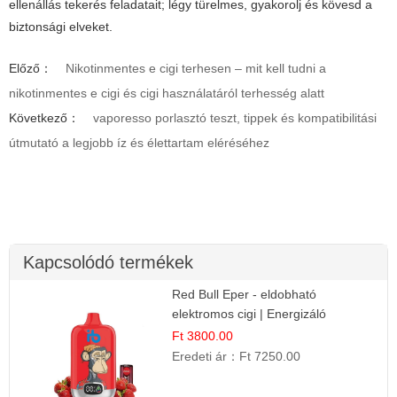
ellenállás tekerés
feladatait; légy türelmes, gyakorolj és kövesd a
biztonsági elveket.
Előző：
Nikotinmentes e cigi terhesen – mit kell tudni a
nikotinmentes e cigi és cigi használatáról terhesség alatt
Következő：
vaporesso porlasztó teszt, tippek és kompatibilitási
útmutató a legjobb íz és élettartam eléréséhez
Kapcsolódó termékek
Red Bull Eper - eldobható
elektromos cigi | Energizáló
Gyümölcs Íz
Ft 3800.00
Eredeti ár：
Ft 7250.00