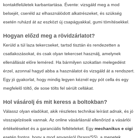
kontaktfelületek karbantartása. Évente: vizsgáld meg a mod
belsejét, cseréld az elhasználódott alkatrészeket, és szükség
esetén ruházd át az eszközt új csapágyakkal, gumi tömítésekkel.
Hogyan előzd meg a rövidzárlatot?
Kerüld a túl laza tekercseket, tartsd tisztán és rendezetten a
csatlakozásokat, és csak olyan tekercset használj, amelynek
ellenállását előre leméred. Ha bármilyen szokatlan melegedést
érzel, azonnal hagyd abba a használatot és vizsgáld át a rendszert.
Egy jó gyakorlat, hogy mindig legyen kéznél egy pót cella és egy
megfelelő töltő, de sose tölts fel sérült cellákat.
Hol vásárolj és mit keress a boltokban?
Válassz olyan eladókat, akik részletes technikai leírást adnak, és jó
visszajelzéseik vannak. Az online vásárlásnál ellenőrizd a vásárlói
értékeléseket és a garanciális feltételeket. Egy
mechanikus e cigi
esetén fontos, hogy a mod anyagáról (brass/SS), a menetek