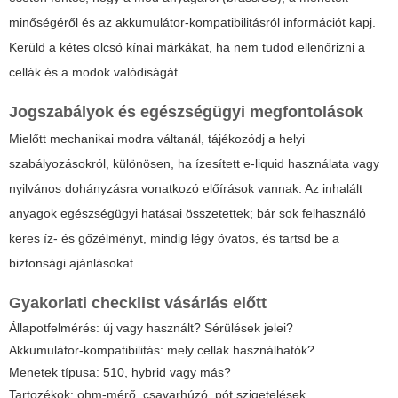
minőségéről és az akkumulátor-kompatibilitásról információt kapj.
Kerüld a kétes olcsó kínai márkákat, ha nem tudod ellenőrizni a
cellák és a modok valódiságát.
Jogszabályok és egészségügyi megfontolások
Mielőtt mechanikai modra váltanál, tájékozódj a helyi
szabályozásokról, különösen, ha ízesített e-liquid használata vagy
nyilvános dohányzásra vonatkozó előírások vannak. Az inhalált
anyagok egészségügyi hatásai összetettek; bár sok felhasználó
keres íz- és gőzélményt, mindig légy óvatos, és tartsd be a
biztonsági ajánlásokat.
Gyakorlati checklist vásárlás előtt
Állapotfelmérés: új vagy használt? Sérülések jelei?
Akkumulátor-kompatibilitás: mely cellák használhatók?
Menetek típusa: 510, hybrid vagy más?
Tartozékok: ohm-mérő, csavarhúzó, pót szigetelések