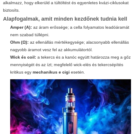
alkalmazz, hogy elkerüld a túltöltést és egyenletes kvázi-ciklusokat
biztosíts.
Alapfogalmak, amit minden kezdőnek tudnia kell
Amper (A):
az áram erőssége; a cella folyamatos leadóáramát
nem szabad túllépni.
Ohm (Ω):
az ellenállás mértékegysége; alacsonyabb ellenállás
nagyobb áramot vesz fel az akkumulátortól.
Wick és coil:
a tekercs és a kanóc együtt határozza meg a gőz
mennyiségét és az ízt; megfelelő wick-elés és tekercsépítés
kritikus egy
mechanikus e cigi
esetén.