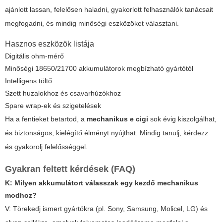
ajánlott lassan, felelősen haladni, gyakorlott felhasználók tanácsait
megfogadni, és mindig minőségi eszközöket választani.
Hasznos eszközök listája
Digitális ohm-mérő
Minőségi 18650/21700 akkumulátorok megbízható gyártótól
Intelligens töltő
Szett huzalokhoz és csavarhúzókhoz
Spare wrap-ek és szigetelések
Ha a fentieket betartod, a
mechanikus e cigi
sok évig kiszolgálhat,
és biztonságos, kielégítő élményt nyújthat. Mindig tanulj, kérdezz
és gyakorolj felelősséggel.
Gyakran feltett kérdések (FAQ)
K: Milyen akkumulátort válasszak egy kezdő mechanikus
modhoz?
V: Törekedj ismert gyártókra (pl. Sony, Samsung, Molicel, LG) és