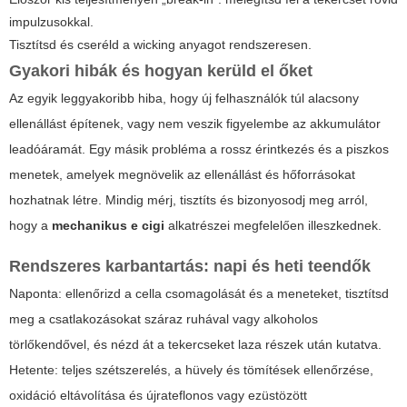
impulzusokkal.
Tisztítsd és cseréld a wicking anyagot rendszeresen.
Gyakori hibák és hogyan kerüld el őket
Az egyik leggyakoribb hiba, hogy új felhasználók túl alacsony
ellenállást építenek, vagy nem veszik figyelembe az akkumulátor
leadóáramát. Egy másik probléma a rossz érintkezés és a piszkos
menetek, amelyek megnövelik az ellenállást és hőforrásokat
hozhatnak létre. Mindig mérj, tisztíts és bizonyosodj meg arról,
hogy a
mechanikus e cigi
alkatrészei megfelelően illeszkednek.
Rendszeres karbantartás: napi és heti teendők
Naponta: ellenőrizd a cella csomagolását és a meneteket, tisztítsd
meg a csatlakozásokat száraz ruhával vagy alkoholos
törlőkendővel, és nézd át a tekercseket laza részek után kutatva.
Hetente: teljes szétszerelés, a hüvely és tömítések ellenőrzése,
oxidáció eltávolítása és újrateflonos vagy ezüstözött