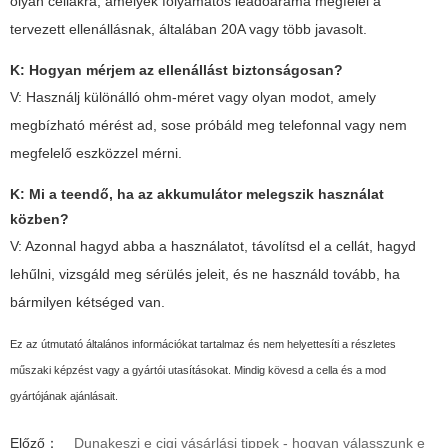
olyan cellákra, amelyek folyamatos leadóárama megfelel a
tervezett ellenállásnak, általában 20A vagy több javasolt.
K: Hogyan mérjem az ellenállást biztonságosan?
V: Használj különálló ohm-méret vagy olyan modot, amely
megbízható mérést ad, sose próbáld meg telefonnal vagy nem
megfelelő eszközzel mérni.
K: Mi a teendő, ha az akkumulátor melegszik használat
közben?
V: Azonnal hagyd abba a használatot, távolítsd el a cellát, hagyd
lehűlni, vizsgáld meg sérülés jeleit, és ne használd tovább, ha
bármilyen kétséged van.
Ez az útmutató általános információkat tartalmaz és nem helyettesíti a részletes
műszaki képzést vagy a gyártói utasításokat. Mindig kövesd a cella és a mod
gyártójának ajánlásait.
Előző：
Dunakeszi e cigi vásárlási tippek - hogyan válasszunk e