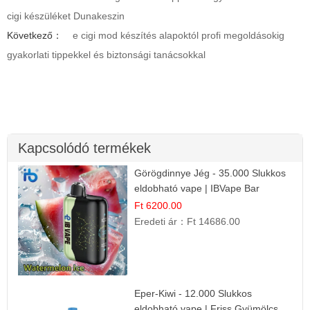
cigi készüléket Dunakeszin
Következő：
e cigi mod készítés alapoktól profi megoldásokig
gyakorlati tippekkel és biztonsági tanácsokkal
Kapcsolódó termékek
Görögdinnye Jég - 35.000 Slukkos
eldobható vape | IBVape Bar
Frissítő Nyári Íz
Ft 6200.00
Eredeti ár：
Ft 14686.00
Eper-Kiwi - 12.000 Slukkos
eldobható vape | Friss Gyümölcs