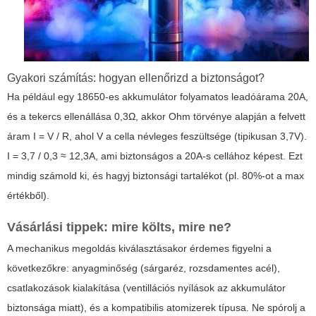
Gyakori számítás: hogyan ellenőrizd a biztonságot?
Ha például egy 18650-es akkumulátor folyamatos leadóárama 20A,
és a tekercs ellenállása 0,3Ω, akkor Ohm törvénye alapján a felvett
áram I = V / R, ahol V a cella névleges feszültsége (tipikusan 3,7V).
I = 3,7 / 0,3 ≈ 12,3A, ami biztonságos a 20A-s cellához képest. Ezt
mindig számold ki, és hagyj biztonsági tartalékot (pl. 80%-ot a max
értékből).
Vásárlási tippek: mire költs, mire ne?
A mechanikus megoldás kiválasztásakor érdemes figyelni a
következőkre: anyagminőség (sárgaréz, rozsdamentes acél),
csatlakozások kialakítása (ventillációs nyílások az akkumulátor
biztonsága miatt), és a kompatibilis atomizerek típusa. Ne spórolj a