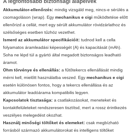
A legfontosabb biztonsági alapelvek
Akkumulátor-ellenőrzés:
mindig vizsgáld meg, nincs-e sérülés a
csomagoláson (wrap). Egy
mechanikus e cigi
működtetése előtt
ellenőrizd a cellát, mert egy sérült akkumulátor rövidzárlathoz és
szélsőséges esetben tűzhöz vezethet.
Ismerd az akkumulátor specifikációit:
tudnod kell a cella
folyamatos áramleadási képességét (A) és kapacitását (mAh).
Soha ne lépd túl a gyártó által megadott biztonságos leadható
áramot.
Ohm törvénye és ellenállás:
a fűtőtekercs ellenállását mindig
mérni kell, mielőtt használatba veszed. Egy
mechanikus e cigi
esetén különösen fontos, hogy a tekercs ellenállása és az
akkumulátor leadóárama kompatibilis legyen.
Kapcsolatok tisztasága:
a csatlakozásokat, meneteket és
kontaktfelületeket rendszeresen tisztítsd, mert a rossz érintkezés
veszélyes melegedést okozhat.
Használj minőségi töltőket és elemeket:
csak megbízható
forrásból származó akkumulátorokat és intelligens töltőket