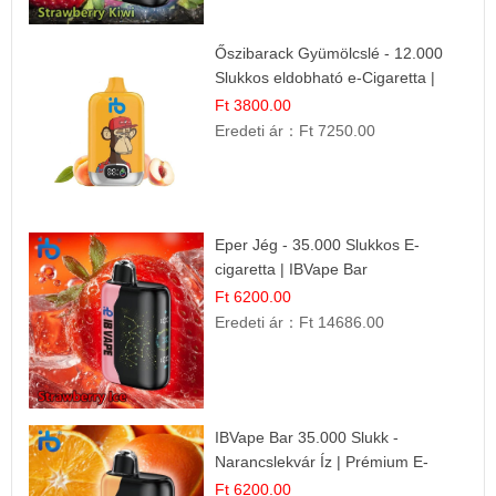
Őszibarack Gyümölcslé - 12.000
Slukkos eldobható e-Cigaretta |
Friss Gyümölcs Íz
Ft 3800.00
Eredeti ár：
Ft 7250.00
Eper Jég - 35.000 Slukkos E-
cigaretta | IBVape Bar
Ft 6200.00
Eredeti ár：
Ft 14686.00
IBVape Bar 35.000 Slukk -
Narancslekvár Íz | Prémium E-
cigaretta
Ft 6200.00