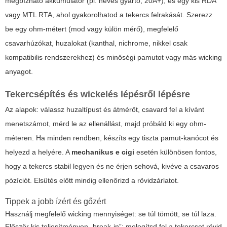
megbízható akkumulátor (pl. neves gyártó, 20A+), és egy kis RDA
vagy MTL RTA, ahol gyakorolhatod a tekercs felrakását. Szerezz
be egy ohm-métert (mod vagy külön mérő), megfelelő
csavarhúzókat, huzalokat (kanthal, nichrome, nikkel csak
kompatibilis rendszerekhez) és minőségi pamutot vagy más wicking
anyagot.
Tekercsépítés és wickelés lépésről lépésre
Az alapok: válassz huzaltípust és átmérőt, csavard fel a kívánt
menetszámot, mérd le az ellenállást, majd próbáld ki egy ohm-
méteren. Ha minden rendben, készíts egy tiszta pamut-kanócot és
helyezd a helyére. A
mechanikus e cigi
esetén különösen fontos,
hogy a tekercs stabil legyen és ne érjen sehová, kivéve a csavaros
pózíciót. Elsütés előtt mindig ellenőrizd a rövidzárlatot.
Tippek a jobb ízért és gőzért
Használj megfelelő wicking mennyiséget: se túl tömött, se túl laza.
Először kis teljesítményen „break-in”: melegítsd fel a tekercset rövid