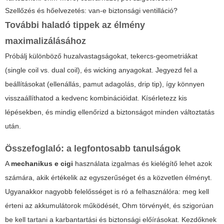
Szellőzés és hőelvezetés: van-e biztonsági ventilláció?
További haladó tippek az élmény
maximalizálásához
Próbálj különböző huzalvastagságokat, tekercs-geometriákat
(single coil vs. dual coil), és wicking anyagokat. Jegyezd fel a
beállításokat (ellenállás, pamut adagolás, drip tip), így könnyen
visszaállíthatod a kedvenc kombinációidat. Kísérletezz kis
lépésekben, és mindig ellenőrizd a biztonságot minden változtatás
után.
Összefoglaló: a legfontosabb tanulságok
A
mechanikus e cigi
használata izgalmas és kielégítő lehet azok
számára, akik értékelik az egyszerűséget és a közvetlen élményt.
Ugyanakkor nagyobb felelősséget is ró a felhasználóra: meg kell
érteni az akkumulátorok működését, Ohm törvényét, és szigorúan
be kell tartani a karbantartási és biztonsági előírásokat. Kezdőknek