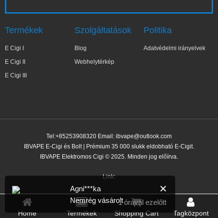
Termékek
Szolgáltatások
Politika
E Cigi I
Blog
Adatvédelmi irányelvek
E Cigi II
Webhelytérkép
E Cigi III
Tel:+85253908320 Email:
ibvape@outlook.com
IBVAPE E-Cigi és Bolt | Prémium 35 000 slukk eldobható E-Cigit.
IBVAPE Elektromos Cigi © 2025. Minden jog előírva.
Link:
✕
Agni***ka
Nemrég vásárolt
1 órával ezelőtt
Home
Termékek
Shopping Cart
Tagközpont