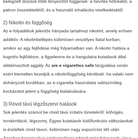
belégzett dózisok több tényezőtől függenek: a hevítés hőfokától, a
patron összetételétől, és a használó inhalációs viselkedésétől.
2) Nikotin és függőség
Az e-folyadékok jelentős hányada tartalmaz nikotint, amely erősen
addiktív. A nikotinbellépés különösen veszélyes fiatal korban,
amikor az agy fejlődése még folyamatban van. A nikotin hatása a
kognitív fejlődésre, a figyelemre és a hangulatra kutatások által
alátámasztott aggály. Az
are e cigarettes safe
tárgyalása során
ezért kiemelten kezeljük a nikotinfüggőség kérdését: ha valaki nem
dohányzott korábban, az e-cigaretta használata valószínűleg
kockázatot jelent a függőség kialakulására.
3) Rövid távú légzőszervi hatások
Sok jelentés számol be rövid távú irritatív tünetekről: köhögés,
torokirritáció, légszomj. Egyes kutatások tüdőfunkciós változásokat
is észleltek rövid távon, különösen nagy expozíciós idő után.