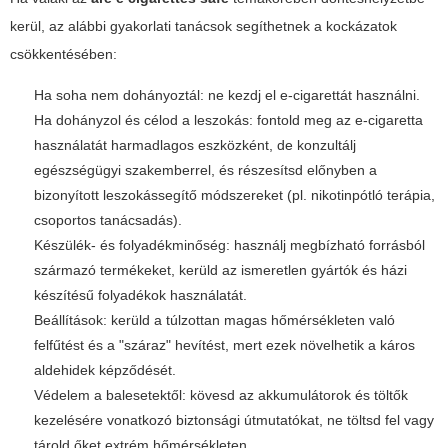
kerül, az alábbi gyakorlati tanácsok segíthetnek a kockázatok
csökkentésében:
Ha soha nem dohányoztál: ne kezdj el e-cigarettát használni.
Ha dohányzol és célod a leszokás: fontold meg az e-cigaretta
használatát harmadlagos eszközként, de konzultálj
egészségügyi szakemberrel, és részesítsd előnyben a
bizonyított leszokássegítő módszereket (pl. nikotinpótló terápia,
csoportos tanácsadás).
Készülék- és folyadékminőség: használj megbízható forrásból
származó termékeket, kerüld az ismeretlen gyártók és házi
készítésű folyadékok használatát.
Beállítások: kerüld a túlzottan magas hőmérsékleten való
felfűtést és a "száraz" hevítést, mert ezek növelhetik a káros
aldehidek képződését.
Védelem a balesetektől: kövesd az akkumulátorok és töltők
kezelésére vonatkozó biztonsági útmutatókat, ne töltsd fel vagy
tárold őket extrém hőmérsékleten.