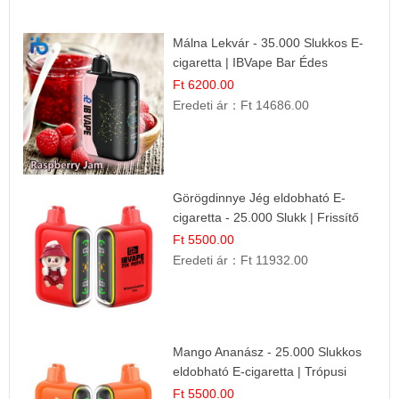
Málna Lekvár - 35.000 Slukkos E-
cigaretta | IBVape Bar Édes
Gyümölcs Íz
Ft 6200.00
Eredeti ár：
Ft 14686.00
Görögdinnye Jég eldobható E-
cigaretta - 25.000 Slukk | Frissítő
Nyári Íz
Ft 5500.00
Eredeti ár：
Ft 11932.00
Mango Ananász - 25.000 Slukkos
eldobható E-cigaretta | Trópusi
Ízélmény
Ft 5500.00