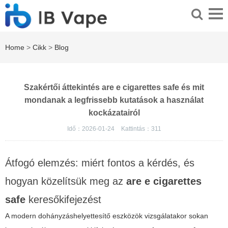
Home
>
Cikk
>
Blog
Szakértői áttekintés are e cigarettes safe és mit
mondanak a legfrissebb kutatások a használat
kockázatairól
Idő：2026-01-24
Kattintás：
311
Átfogó elemzés: miért fontos a kérdés, és
hogyan közelítsük meg az
are e cigarettes
safe
keresőkifejezést
A modern dohányzáshelyettesítő eszközök vizsgálatakor sokan