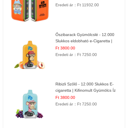
Eredeti ár：
Ft 11932.00
Őszibarack Gyümölcslé - 12.000
Slukkos eldobható e-Cigaretta |
Friss Gyümölcs Íz
Ft 3800.00
Eredeti ár：
Ft 7250.00
Ribizli Szőlő - 12.000 Slukkos E-
cigaretta | Kifinomult Gyümölcs Íz
Ft 3800.00
Eredeti ár：
Ft 7250.00