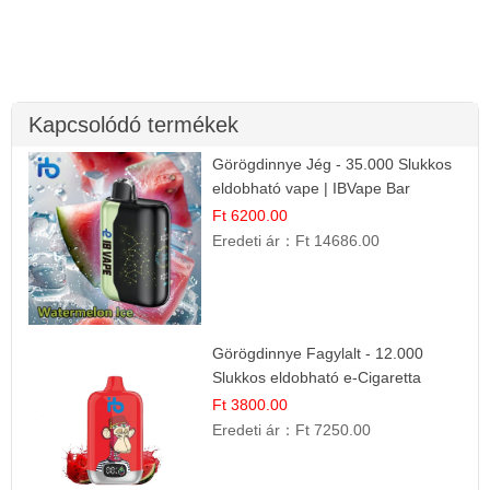
Kapcsolódó termékek
Görögdinnye Jég - 35.000 Slukkos
eldobható vape | IBVape Bar
Frissítő Nyári Íz
Ft 6200.00
Eredeti ár：
Ft 14686.00
Görögdinnye Fagylalt - 12.000
Slukkos eldobható e-Cigaretta
Ft 3800.00
Eredeti ár：
Ft 7250.00