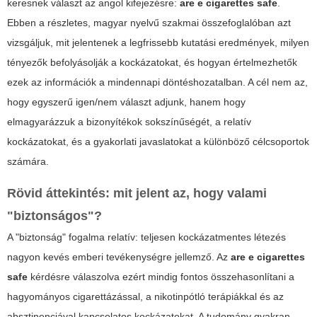
keresnek választ az angol kifejezésre:
are e cigarettes safe
.
Ebben a részletes, magyar nyelvű szakmai összefoglalóban azt
vizsgáljuk, mit jelentenek a legfrissebb kutatási eredmények, milyen
tényezők befolyásolják a kockázatokat, és hogyan értelmezhetők
ezek az információk a mindennapi döntéshozatalban. A cél nem az,
hogy egyszerű igen/nem választ adjunk, hanem hogy
elmagyarázzuk a bizonyítékok sokszínűségét, a relatív
kockázatokat, és a gyakorlati javaslatokat a különböző célcsoportok
számára.
Rövid áttekintés: mit jelent az, hogy valami
"biztonságos"?
A "biztonság" fogalma relatív: teljesen kockázatmentes létezés
nagyon kevés emberi tevékenységre jellemző. Az
are e cigarettes
safe
kérdésre válaszolva ezért mindig fontos összehasonlítani a
hagyományos cigarettázással, a nikotinpótló terápiákkal és az
absztinenciával kapcsolatos kockázatokat. A tudomány gyakran