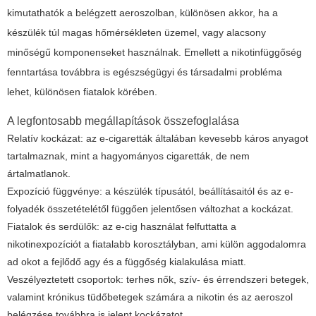
kimutathatók a belégzett aeroszolban, különösen akkor, ha a
készülék túl magas hőmérsékleten üzemel, vagy alacsony
minőségű komponenseket használnak. Emellett a nikotinfüggőség
fenntartása továbbra is egészségügyi és társadalmi probléma
lehet, különösen fiatalok körében.
A legfontosabb megállapítások összefoglalása
Relatív kockázat: az e-cigaretták általában kevesebb káros anyagot
tartalmaznak, mint a hagyományos cigaretták, de nem
ártalmatlanok.
Expozíció függvénye: a készülék típusától, beállításaitól és az e-
folyadék összetételétől függően jelentősen változhat a kockázat.
Fiatalok és serdülők: az e-cig használat felfuttatta a
nikotinexpozíciót a fiatalabb korosztályban, ami külön aggodalomra
ad okot a fejlődő agy és a függőség kialakulása miatt.
Veszélyeztetett csoportok: terhes nők, szív- és érrendszeri betegek,
valamint krónikus tüdőbetegek számára a nikotin és az aeroszol
belégzése továbbra is jelent kockázatot.