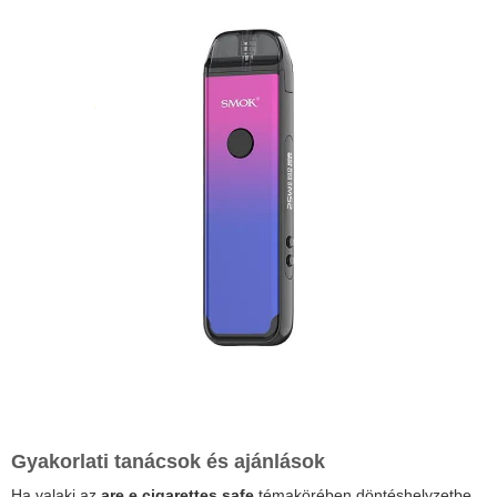
Gyakorlati tanácsok és ajánlások
Ha valaki az
are e cigarettes safe
témakörében döntéshelyzetbe