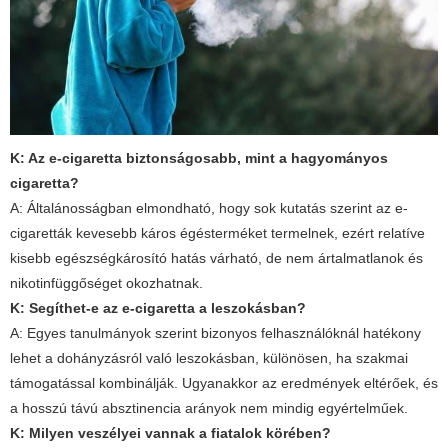
K: Az e-cigaretta biztonságosabb, mint a hagyományos
cigaretta?
A: Általánosságban elmondható, hogy sok kutatás szerint az e-
cigaretták kevesebb káros égésterméket termelnek, ezért relatíve
kisebb egészségkárosító hatás várható, de nem ártalmatlanok és
nikotinfüggőséget okozhatnak.
K: Segíthet-e az e-cigaretta a leszokásban?
A: Egyes tanulmányok szerint bizonyos felhasználóknál hatékony
lehet a dohányzásról való leszokásban, különösen, ha szakmai
támogatással kombinálják. Ugyanakkor az eredmények eltérőek, és
a hosszú távú absztinencia arányok nem mindig egyértelműek.
K: Milyen veszélyei vannak a fiatalok körében?