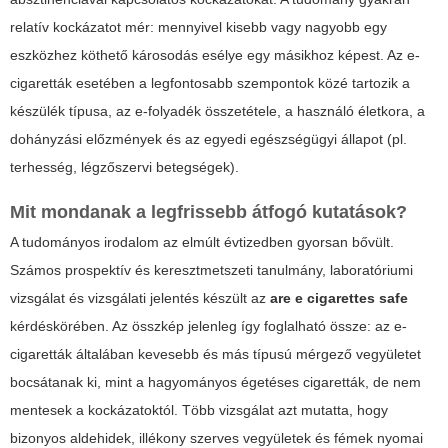
relatív kockázatot mér: mennyivel kisebb vagy nagyobb egy
eszközhez köthető károsodás esélye egy másikhoz képest. Az e-
cigaretták esetében a legfontosabb szempontok közé tartozik a
készülék típusa, az e-folyadék összetétele, a használó életkora, a
dohányzási előzmények és az egyedi egészségügyi állapot (pl.
terhesség, légzőszervi betegségek).
Mit mondanak a legfrissebb átfogó kutatások?
A tudományos irodalom az elmúlt évtizedben gyorsan bővült.
Számos prospektív és keresztmetszeti tanulmány, laboratóriumi
vizsgálat és vizsgálati jelentés készült az
are e cigarettes safe
kérdéskörében. Az összkép jelenleg így foglalható össze: az e-
cigaretták általában kevesebb és más típusú mérgező vegyületet
bocsátanak ki, mint a hagyományos égetéses cigaretták, de nem
mentesek a kockázatoktól. Több vizsgálat azt mutatta, hogy
bizonyos aldehidek, illékony szerves vegyületek és fémek nyomai