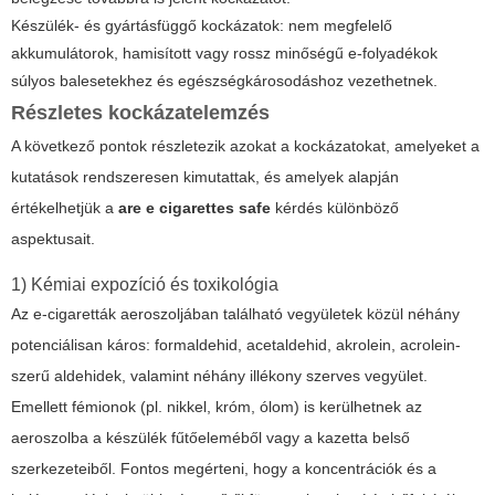
Készülék- és gyártásfüggő kockázatok: nem megfelelő
akkumulátorok, hamisított vagy rossz minőségű e-folyadékok
súlyos balesetekhez és egészségkárosodáshoz vezethetnek.
Részletes kockázatelemzés
A következő pontok részletezik azokat a kockázatokat, amelyeket a
kutatások rendszeresen kimutattak, és amelyek alapján
értékelhetjük a
are e cigarettes safe
kérdés különböző
aspektusait.
1) Kémiai expozíció és toxikológia
Az e-cigaretták aeroszoljában található vegyületek közül néhány
potenciálisan káros: formaldehid, acetaldehid, akrolein, acrolein-
szerű aldehidek, valamint néhány illékony szerves vegyület.
Emellett fémionok (pl. nikkel, króm, ólom) is kerülhetnek az
aeroszolba a készülék fűtőeleméből vagy a kazetta belső
szerkezeteiből. Fontos megérteni, hogy a koncentrációk és a