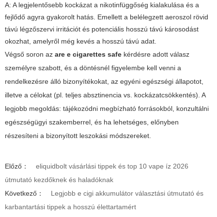
A: A legjelentősebb kockázat a nikotinfüggőség kialakulása és a
fejlődő agyra gyakorolt hatás. Emellett a belélegzett aeroszol rövid
távú légzőszervi irritációt és potenciális hosszú távú károsodást
okozhat, amelyről még kevés a hosszú távú adat.
Végső soron az
are e cigarettes safe
kérdésre adott válasz
személyre szabott, és a döntésnél figyelembe kell venni a
rendelkezésre álló bizonyítékokat, az egyéni egészségi állapotot,
illetve a célokat (pl. teljes absztinencia vs. kockázatcsökkentés). A
legjobb megoldás: tájékozódni megbízható forrásokból, konzultálni
egészségügyi szakemberrel, és ha lehetséges, előnyben
részesíteni a bizonyított leszokási módszereket.
Előző：
eliquidbolt vásárlási tippek és top 10 vape íz 2026
útmutató kezdőknek és haladóknak
Következő：
Legjobb e cigi akkumulátor választási útmutató és
karbantartási tippek a hosszú élettartamért