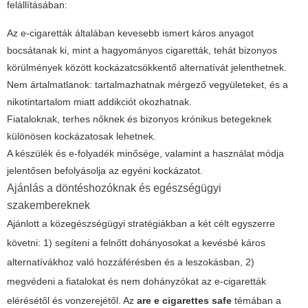
felállításában:
Az e-cigaretták általában kevesebb ismert káros anyagot
bocsátanak ki, mint a hagyományos cigaretták, tehát bizonyos
körülmények között kockázatcsökkentő alternatívát jelenthetnek.
Nem ártalmatlanok: tartalmazhatnak mérgező vegyületeket, és a
nikotintartalom miatt addikciót okozhatnak.
Fiataloknak, terhes nőknek és bizonyos krónikus betegeknek
különösen kockázatosak lehetnek.
A készülék és e-folyadék minősége, valamint a használat módja
jelentősen befolyásolja az egyéni kockázatot.
Ajánlás a döntéshozóknak és egészségügyi
szakembereknek
Ajánlott a közegészségügyi stratégiákban a két célt egyszerre
követni: 1) segíteni a felnőtt dohányosokat a kevésbé káros
alternatívákhoz való hozzáférésben és a leszokásban, 2)
megvédeni a fiatalokat és nem dohányzókat az e-cigaretták
elérésétől és vonzerejétől. Az
are e cigarettes safe
témában a