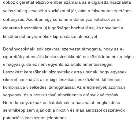
doboz cigarettát elszívó ember számára az e-cigaretta használata
valószínűleg kevesebb kockázattal jár, mint a folyamatos égetéses
dohányzás. Azonban egy soha nem dohányzó fiatalnak az e-
cigaretta használata új függőséget hozhat létre, és növelheti a
későbbi dohánytermékek kipróbálásának esélyét.
Dohányosoknak: sok szakmai szervezet támogatja, hogy az e-
cigaretták potenciális kockázatcsökkentő eszközök lehetnek a teljes
elhagyásig, de ez nem egyenlő az ártalommentességgel.
Leszokást keresőknek: bizonyítékok arra utalnak, hogy egyesek
sikerrel használják az e-cigit leszokási eszközként, különösen
kombinálva viselkedési támogatással. Az eredmények azonban
vegyesek, és a hosszú távú absztinencia arányok változóak.
Nem dohányzóknak és fiataloknak: a használat megkezdése
semmiképp sem ajánlott; a nikotin és más aeroszol összetevők
potenciális kockázatot jelentenek.