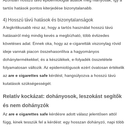
Azonban hosszú távú epidemiológiai adatok még hiányosak, így a
tartós hatások pontos kiterjedése bizonytalanabb.
4) Hosszú távú hatások és bizonytalanságok
A legkritikusabb rész az, hogy a tartós használat hosszú távú
hatásairól még mindig kevés a megbízható, több évtizedes
követéses adat. Ennek oka, hogy az e-cigaretták viszonylag rövid
ideje vannak piacon összehasonlítva a hagyományos
dohánytermékekkel, és a készülékek, e-folyadék összetétele
folyamatosan változik. Az epidemiológusok ezért óvatosan értékelik
az
are e cigarettes safe
kérdést, hangsúlyozva a hosszú távú
kutatások szükségességét.
Relatív kockázat: dohányosok, leszokást segítők
és nem dohányzók
Az
are e cigarettes safe
kérdésre adott válasz jelentősen attól
függ, kinek tesszük fel a kérdést: egy hosszan dohányzó, napi több