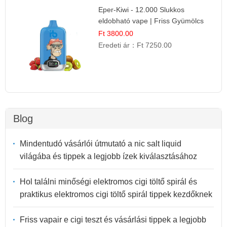
Eper-Kiwi - 12.000 Slukkos
eldobható vape | Friss Gyümölcs
Kombináció
Ft 3800.00
Eredeti ár：
Ft 7250.00
Blog
Mindentudó vásárlói útmutató a nic salt liquid
világába és tippek a legjobb ízek kiválasztásához
Hol találni minőségi elektromos cigi töltő spirál és
praktikus elektromos cigi töltő spirál tippek kezdőknek
Friss vapair e cigi teszt és vásárlási tippek a legjobb