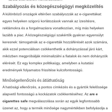
Szabályozás és közegészségügyi megközelítés
A különböző országok eltérően szabályozzák az e-cigarettákat:
egyes helyeken szigorú korlátozások vannak az ízesítésre,
reklámokra és a forgalmazásra vonatkozóan, míg más helyeken
lazább a piac. A közegészségügyi szakértők gyakran egyensúlyt
keresnek: támogatnák az e-cigaretták hozzáférését azok számára,
akik ezzel potenciálisan csökkenthetik a dohányzással járó kárt,
miközben megpróbálják minimalizálni a fiatalok és nem dohányzók
elérését. Ez egy komplex politikaügy, amelyben a kutatási
eredmények folyamatos frissítése kulcsfontosságú.
Minőségellenőrzés és átláthatóság
A hatósági ellenőrzés, a pontos címkézés és a gyártók felelőssége
alapvető fontosságú a kockázatok csökkentéséhez. Az
are e
cigarettes safe
megválaszolása során az egyik legfontosabb
üzenet az, hogy a termék minősége nagymértékben befolyásolja a