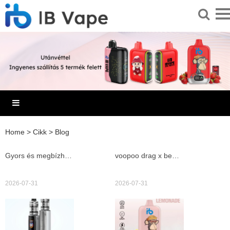
Home
>
Cikk
>
Blog
Gyors és megbízható e cigi javítás Budapesten - tippek, szervizválasztás és várható költségek
voopoo drag x bemutató és őszinte teszt 2026 vásárlási tippekkel és kiegészítő ajánlásokkal
2026-07-31
2026-07-31