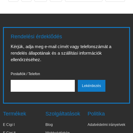
vagy, és az
és naprakész
elektromos
információt adjon
cigaretta győr
az elektromos pipa
keresése
világáról: hogyan
foglalkoztat, ez a
válasszunk, mire
részletes útmutató
figyeljünk 2026-
Rendelési érdeklődés
segít eligazodni a
ban, hogyan
boltok, készletek,
tartsuk karban
Kérjük, adja meg e-mail címét vagy telefonszámát a
árkategóriák és a
készülékünket, és
rendelés állapotának és a szállítási információk
helyi
mely típusok
ellenőrzéséhez.
szolgáltatások
bizonyulnak a
között. A célunk
legjobbnak
nem csupán a
Postafiók / Telefon
Termékek
Szolgáltatások
Politika
E Cigi I
Blog
Adatvédelmi irányelvek