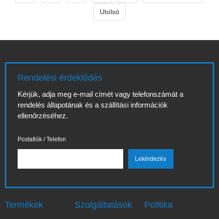
elektronikus
cigaretta piac
élményhez")A
dinamikusan
Utolsó
modern
változik, és aki
elektronikus
naprakész
élmény
szeretne maradni,
felfedezése a vivo
annak érdemes
e cigarette
rendszeresen
világábanAz
követnie a helyi
Rendelési érdeklődés
elektronikus
trendeket. Az e cigi
cigaretták piaca
shop budapest
Kérjük, adja meg e-mail címét vagy telefonszámát a
folyamatosan
kifejezés ma már
rendelés állapotának és a szállítási információk
fejlődik, és a
nem...
ellenőrzéséhez.
felhasználók egyre
gyakrabban k
Postafiók / Telefon
Termékek
Szolgáltatások
Politika