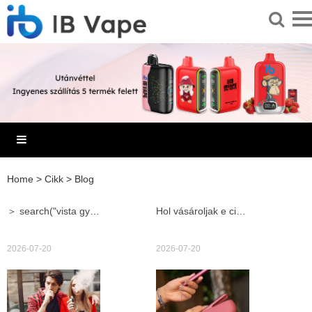
Home
>
Cikk
>
Blog
＞ search("vista győr")Vista Győr utazási ajánlatok és különleges élmények a város szívében felfedezésre várnak
Hol vásároljak e cigi veszprém üzletekben és online tippek
2026-07-20
2026-07-20