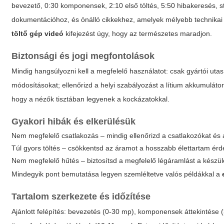
bevezető, 0:30 komponensek, 2:10 első töltés, 5:50 hibakeresés, s
dokumentációhoz, és önálló cikkekhez, amelyek mélyebb technikai 
töltő gép videó
kifejezést úgy, hogy az természetes maradjon.
Biztonsági és jogi megfontolások
Mindig hangsúlyozni kell a megfelelő használatot: csak gyártói utasí
módosításokat; ellenőrizd a helyi szabályozást a lítium akkumulátoro
hogy a nézők tisztában legyenek a kockázatokkal.
Gyakori hibák és elkerülésük
Nem megfelelő csatlakozás – mindig ellenőrizd a csatlakozókat és a
Túl gyors töltés – csökkentsd az áramot a hosszabb élettartam ér
Nem megfelelő hűtés – biztosítsd a megfelelő légáramlást a készül
Mindegyik pont bemutatása legyen szemléltetve valós példákkal a
Tartalom szerkezete és időzítése
Ajánlott felépítés: bevezetés (0-30 mp), komponensek áttekintése 