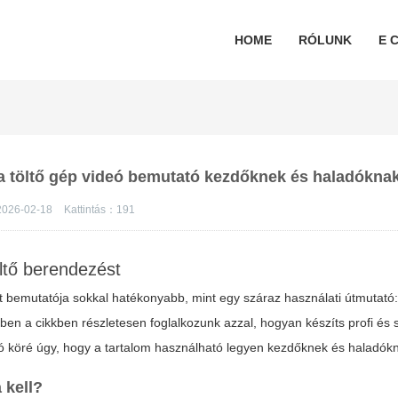
HOME
RÓLUNK
E C
ta töltő gép videó bemutató kezdőknek és haladókna
026-02-18
Kattintás：
191
öltő berendezést
t bemutatója sokkal hatékonyabb, mint egy száraz használati útmutató
ben a cikkben részletesen foglalkozunk azzal, hogyan készíts profi és
ó köré úgy, hogy a tartalom használható legyen kezdőknek és haladók
 kell?