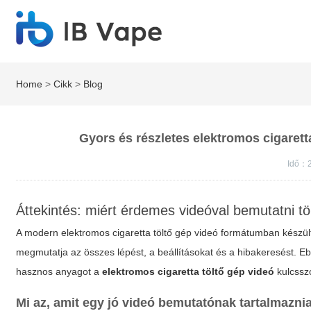
Home
>
Cikk
>
Blog
Gyors és részletes elektromos cigaret
Idő：2
Áttekintés: miért érdemes videóval bemutatni t
A modern elektromos cigaretta töltő gép videó formátumban készül
megmutatja az összes lépést, a beállításokat és a hibakeresést. Eb
hasznos anyagot a
elektromos cigaretta töltő gép videó
kulcssz
Mi az, amit egy jó videó bemutatónak tartalmaznia