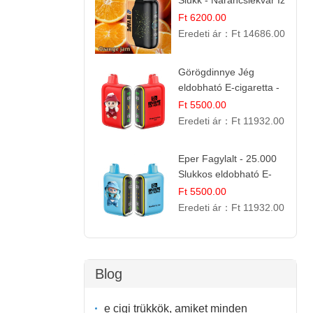
Slukk - Narancslekvár Íz
| Prémium E-cigaretta
Ft 6200.00
Eredeti ár：
Ft 14686.00
Görögdinnye Jég
eldobható E-cigaretta -
25.000 Slukk | Frissítő
Ft 5500.00
Nyári Íz
Eredeti ár：
Ft 11932.00
Eper Fagylalt - 25.000
Slukkos eldobható E-
cigaretta | Édes
Ft 5500.00
Desszert Íz
Eredeti ár：
Ft 11932.00
Blog
e cigi trükkök, amiket minden