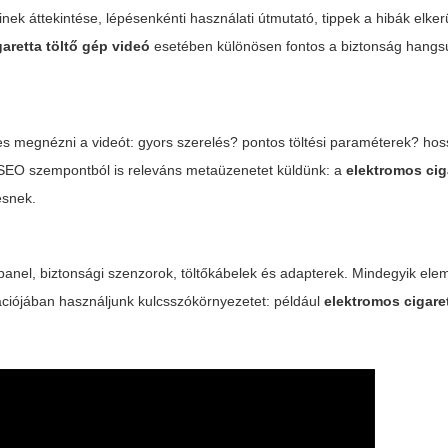
nek áttekintése, lépésenkénti használati útmutató, tippek a hibák elke
aretta töltő gép videó
esetében különösen fontos a biztonság hangs
es megnézni a videót: gyors szerelés? pontos töltési paraméterek? hos
 SEO szempontból is releváns metaüzenetet küldünk: a
elektromos ciga
esnek.
panel, biztonsági szenzorok, töltőkábelek és adapterek. Mindegyik ele
rációjában használjunk kulcsszókörnyezetet: például
elektromos cigare