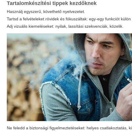
Tartalomkészítési tippek kezdőknek
Használj egyszerű, követhető nyelvezetet.
Tartsd a felvételeket rövidek és fókuszáltak: egy-egy funkciót külö
Adj vizuális kiemeléseket: nyilak, lassítási szekvenciák, közelik.
Ne feledd a biztonsági figyelmeztetéseket: helyes csatlakoztatás, k