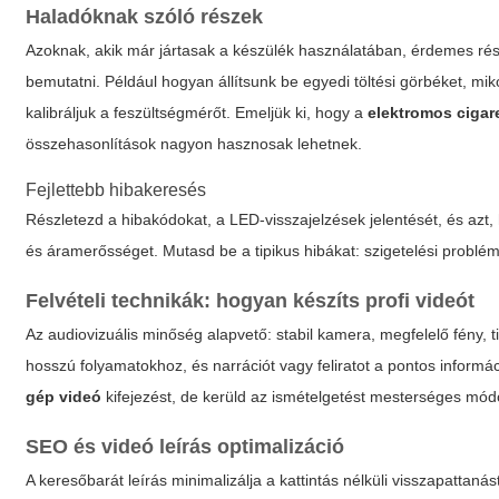
Haladóknak szóló részek
Azoknak, akik már jártasak a készülék használatában, érdemes rés
bemutatni. Például hogyan állítsunk be egyedi töltési görbéket, mi
kalibráljuk a feszültségmérőt. Emeljük ki, hogy a
elektromos cigare
összehasonlítások nagyon hasznosak lehetnek.
Fejlettebb hibakeresés
Részletezd a hibakódokat, a LED-visszajelzések jelentését, és azt
és áramerősséget. Mutasd be a tipikus hibákat: szigetelési problé
Felvételi technikák: hogyan készíts profi videót
Az audiovizuális minőség alapvető: stabil kamera, megfelelő fény, 
hosszú folyamatokhoz, és narrációt vagy feliratot a pontos informá
gép videó
kifejezést, de kerüld az ismételgetést mesterséges mód
SEO és videó leírás optimalizáció
A keresőbarát leírás minimalizálja a kattintás nélküli visszapattan