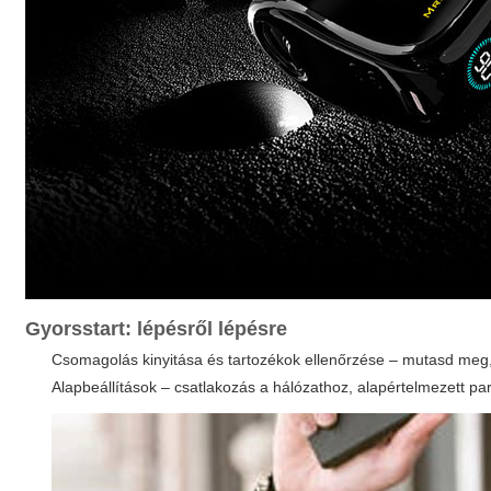
Gyorsstart: lépésről lépésre
Csomagolás kinyitása és tartozékok ellenőrzése – mutasd meg, 
Alapbeállítások – csatlakozás a hálózathoz, alapértelmezett p