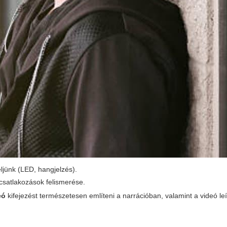
eljünk (LED, hangjelzés).
 csatlakozások felismerése.
eó
kifejezést természetesen említeni a narrációban, valamint a videó le