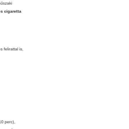
műszaki
s cigaretta
felirattal is,
10 perc),