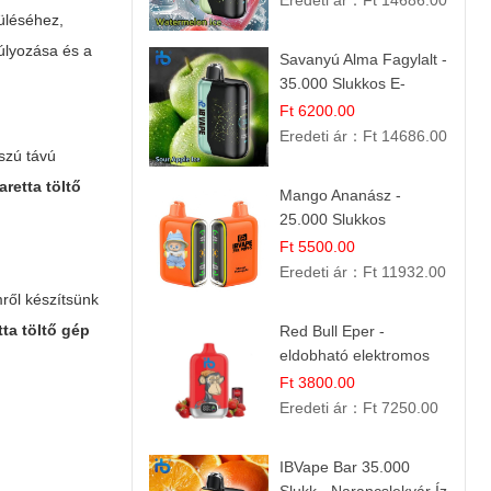
Eredeti ár：
Ft 14686.00
rüléséhez,
Nyári Íz
úlyozása és a
Savanyú Alma Fagylalt -
35.000 Slukkos E-
cigaretta | IBVape Bar
Ft 6200.00
Eredeti ár：
Ft 14686.00
szú távú
retta töltő
Mango Ananász -
25.000 Slukkos
eldobható E-cigaretta |
Ft 5500.00
Trópusi Ízélmény
Eredeti ár：
Ft 11932.00
mről készítsünk
tta töltő gép
Red Bull Eper -
eldobható elektromos
cigi | Energizáló
Ft 3800.00
Gyümölcs Íz
Eredeti ár：
Ft 7250.00
IBVape Bar 35.000