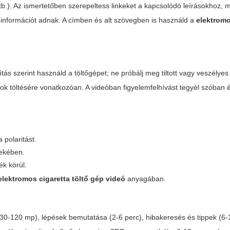
tb.). Az ismertetőben szerepeltess linkeket a kapcsolódó leírásokhoz, 
információt adnak. A címben és alt szövegben is használd a
elektromo
tás szerint használd a töltőgépet; ne próbálj meg tiltott vagy veszélyes
k töltésére vonatkozóan. A videóban figyelemfelhívást tegyél szóban és 
 polaritást.
dekében.
ék körül.
elektromos cigaretta töltő gép videó
anyagában.
(30-120 mp), lépések bemutatása (2-6 perc), hibakeresés és tippek (6-