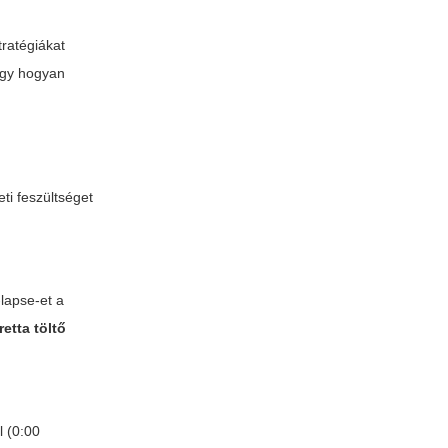
ratégiákat
vagy hogyan
ti feszültséget
-lapse-et a
etta töltő
l (0:00