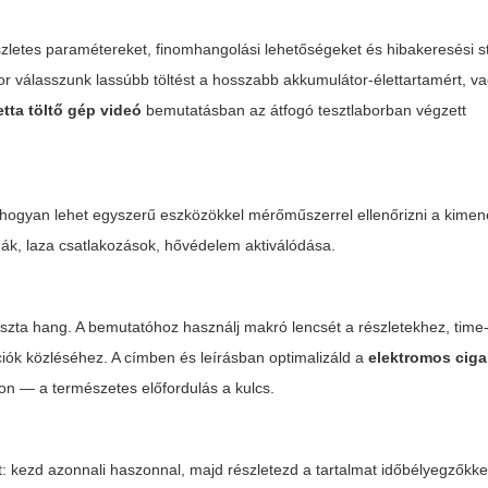
zletes paramétereket, finomhangolási lehetőségeket és hibakeresési st
kor válasszunk lassúbb töltést a hosszabb akkumulátor-élettartamért, 
tta töltő gép videó
bemutatásban az átfogó tesztlaborban végzett
, hogyan lehet egyszerű eszközökkel mérőműszerrel ellenőrizni a kimene
mák, laza csatlakozások, hővédelem aktiválódása.
tiszta hang. A bemutatóhoz használj makró lencsét a részletekhez, time
ciók közléséhez. A címben és leírásban optimalizáld a
elektromos cigar
on — a természetes előfordulás a kulcs.
ást: kezd azonnali haszonnal, majd részletezd a tartalmat időbélyegzőkke