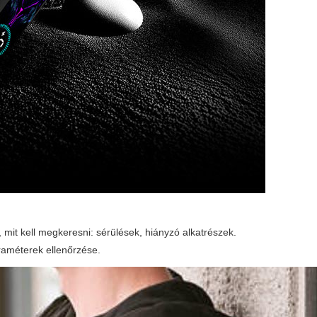
mit kell megkeresni: sérülések, hiányzó alkatrészek.
araméterek ellenőrzése.