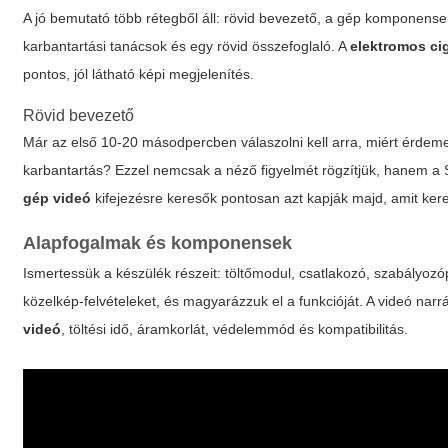
A jó bemutató több rétegből áll: rövid bevezető, a gép komponensei
karbantartási tanácsok és egy rövid összefoglaló. A
elektromos cig
pontos, jól látható képi megjelenítés.
Rövid bevezető
Már az első 10-20 másodpercben válaszolni kell arra, miért érdem
karbantartás? Ezzel nemcsak a néző figyelmét rögzítjük, hanem a
gép videó
kifejezésre keresők pontosan azt kapják majd, amit ker
Alapfogalmak és komponensek
Ismertessük a készülék részeit: töltőmodul, csatlakozó, szabályozó
közelkép-felvételeket, és magyarázzuk el a funkcióját. A videó nar
videó
, töltési idő, áramkorlát, védelemmód és kompatibilitás.