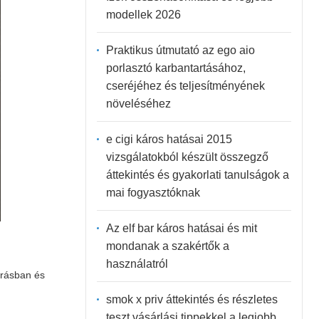
modellek 2026
Praktikus útmutató az ego aio
porlasztó karbantartásához,
cseréjéhez és teljesítményének
növeléséhez
e cigi káros hatásai 2015
vizsgálatokból készült összegző
áttekintés és gyakorlati tanulságok a
mai fogyasztóknak
Az elf bar káros hatásai és mit
mondanak a szakértők a
használatról
írásban és
smok x priv áttekintés és részletes
teszt vásárlási tippekkel a legjobb