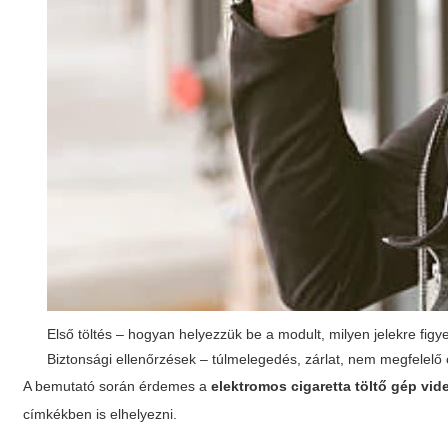
Első töltés – hogyan helyezzük be a modult, milyen jelekre figy
Biztonsági ellenőrzések – túlmelegedés, zárlat, nem megfelelő
A bemutató során érdemes a
elektromos cigaretta töltő gép vid
címkékben is elhelyezni.