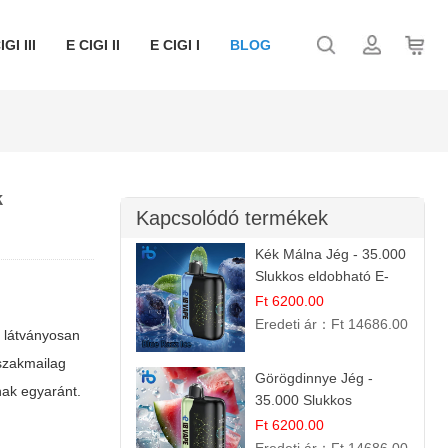
IGI III
E CIGI II
E CIGI I
BLOG
k
Kapcsolódó termékek
Kék Málna Jég - 35.000
Slukkos eldobható E-
cigaretta | Frissítő
Ft 6200.00
Ízélmény
Eredeti ár：
Ft 14686.00
: látványosan
 szakmailag
Görögdinnye Jég -
nak egyaránt.
35.000 Slukkos
eldobható vape |
Ft 6200.00
IBVape Bar Frissítő