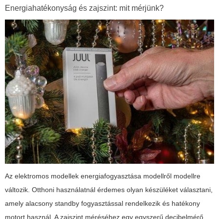
Energiahatékonyság és zajszint: mit mérjünk?
Az elektromos modellek energiafogyasztása modellről modellre
változik. Otthoni használatnál érdemes olyan készüléket választani,
amely alacsony standby fogyasztással rendelkezik és hatékony
motort használ. A zajszint méréséhez egy egyszerű decibelmérő