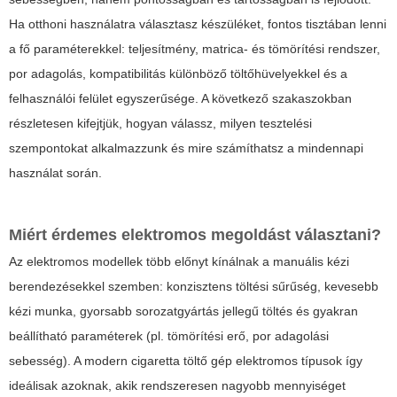
Ha otthoni használatra választasz készüléket, fontos tisztában lenni
a fő paraméterekkel: teljesítmény, matrica- és tömörítési rendszer,
por adagolás, kompatibilitás különböző töltőhüvelyekkel és a
felhasználói felület egyszerűsége. A következő szakaszokban
részletesen kifejtjük, hogyan válassz, milyen tesztelési
szempontokat alkalmazzunk és mire számíthatsz a mindennapi
használat során.
Miért érdemes elektromos megoldást választani?
Az elektromos modellek több előnyt kínálnak a manuális kézi
berendezésekkel szemben: konzisztens töltési sűrűség, kevesebb
kézi munka, gyorsabb sorozatgyártás jellegű töltés és gyakran
beállítható paraméterek (pl. tömörítési erő, por adagolási
sebesség). A modern
cigaretta töltő gép elektromos
típusok így
ideálisak azoknak, akik rendszeresen nagyobb mennyiséget