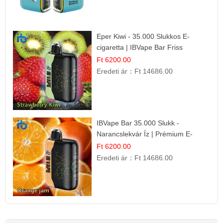
Eper Kiwi - 35.000 Slukkos E-
cigaretta | IBVape Bar Friss
Gyümölcs Ízek
Ft 6200.00
Eredeti ár：
Ft 14686.00
IBVape Bar 35.000 Slukk -
Narancslekvár Íz | Prémium E-
cigaretta
Ft 6200.00
Eredeti ár：
Ft 14686.00