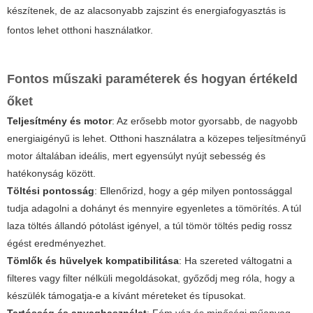
készítenek, de az alacsonyabb zajszint és energiafogyasztás is
fontos lehet otthoni használatkor.
Fontos műszaki paraméterek és hogyan értékeld
őket
Teljesítmény és motor
: Az erősebb motor gyorsabb, de nagyobb
energiaigényű is lehet. Otthoni használatra a közepes teljesítményű
motor általában ideális, mert egyensúlyt nyújt sebesség és
hatékonyság között.
Töltési pontosság
: Ellenőrizd, hogy a gép milyen pontossággal
tudja adagolni a dohányt és mennyire egyenletes a tömörítés. A túl
laza töltés állandó pótolást igényel, a túl tömör töltés pedig rossz
égést eredményezhet.
Tömlők és hüvelyek kompatibilitása
: Ha szereted váltogatni a
filteres vagy filter nélküli megoldásokat, győződj meg róla, hogy a
készülék támogatja-e a kívánt méreteket és típusokat.