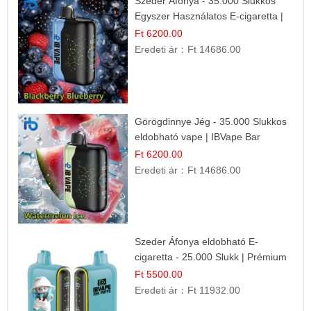
Szeder Áfonya - 35.000 Slukkos
Egyszer Használatos E-cigaretta |
Prémium Ízélmény
Ft 6200.00
Eredeti ár：
Ft 14686.00
Görögdinnye Jég - 35.000 Slukkos
eldobható vape | IBVape Bar
Frissítő Nyári Íz
Ft 6200.00
Eredeti ár：
Ft 14686.00
Szeder Áfonya eldobható E-
cigaretta - 25.000 Slukk | Prémium
Gyümölcs Íz
Ft 5500.00
Eredeti ár：
Ft 11932.00