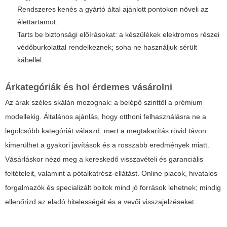
Rendszeres kenés a gyártó által ajánlott pontokon növeli az
élettartamot.
Tarts be biztonsági előírásokat: a készülékek elektromos részei
védőburkolattal rendelkeznek; soha ne használjuk sérült
kábellel.
Árkategóriák és hol érdemes vásárolni
Az árak széles skálán mozognak: a belépő szinttől a prémium
modellekig. Általános ajánlás, hogy otthoni felhasználásra ne a
legolcsóbb kategóriát válaszd, mert a megtakarítás rövid távon
kimerülhet a gyakori javítások és a rosszabb eredmények miatt.
Vásárláskor nézd meg a kereskedő visszavételi és garanciális
feltételeit, valamint a pótalkatrész-ellátást. Online piacok, hivatalos
forgalmazók és specializált boltok mind jó források lehetnek; mindig
ellenőrizd az eladó hitelességét és a vevői visszajelzéseket.