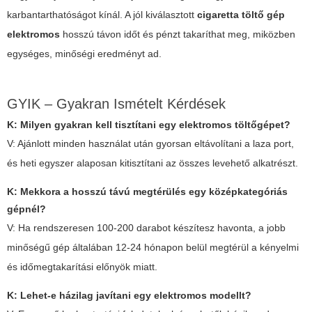
karbantarthatóságot kínál. A jól kiválasztott
cigaretta töltő gép
elektromos
hosszú távon időt és pénzt takaríthat meg, miközben
egységes, minőségi eredményt ad.
GYIK – Gyakran Ismételt Kérdések
K: Milyen gyakran kell tisztítani egy elektromos töltőgépet?
V: Ajánlott minden használat után gyorsan eltávolítani a laza port,
és heti egyszer alaposan kitisztítani az összes levehető alkatrészt.
K: Mekkora a hosszú távú megtérülés egy középkategóriás
gépnél?
V: Ha rendszeresen 100-200 darabot készítesz havonta, a jobb
minőségű gép általában 12-24 hónapon belül megtérül a kényelmi
és időmegtakarítási előnyök miatt.
K: Lehet-e házilag javítani egy elektromos modellt?