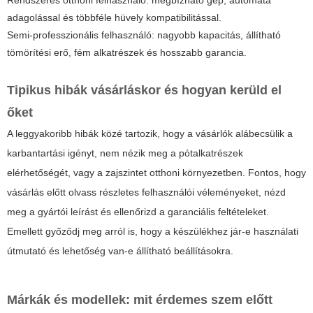
Rendszeres otthoni felhasználó: megbízható gép, automata
adagolással és többféle hüvely kompatibilitással.
Semi-professzionális felhasználó: nagyobb kapacitás, állítható
tömörítési erő, fém alkatrészek és hosszabb garancia.
Tipikus hibák vásárláskor és hogyan kerüld el
őket
A leggyakoribb hibák közé tartozik, hogy a vásárlók alábecsülik a
karbantartási igényt, nem nézik meg a pótalkatrészek
elérhetőségét, vagy a zajszintet otthoni környezetben. Fontos, hogy
vásárlás előtt olvass részletes felhasználói véleményeket, nézd
meg a gyártói leírást és ellenőrizd a garanciális feltételeket.
Emellett győződj meg arról is, hogy a készülékhez jár-e használati
útmutató és lehetőség van-e állítható beállításokra.
Márkák és modellek: mit érdemes szem előtt