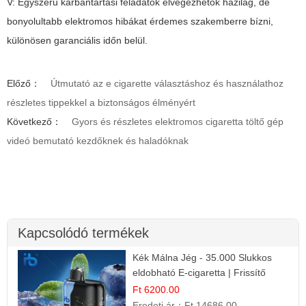
V: Egyszerű karbantartási feladatok elvégezhetők házilag, de
bonyolultabb elektromos hibákat érdemes szakemberre bízni,
különösen garanciális időn belül.
Előző：
Útmutató az e cigarette választáshoz és használathoz
részletes tippekkel a biztonságos élményért
Következő：
Gyors és részletes elektromos cigaretta töltő gép
videó bemutató kezdőknek és haladóknak
Kapcsolódó termékek
Kék Málna Jég - 35.000 Slukkos
eldobható E-cigaretta | Frissítő
Ízélmény
Ft 6200.00
Eredeti ár：
Ft 14686.00