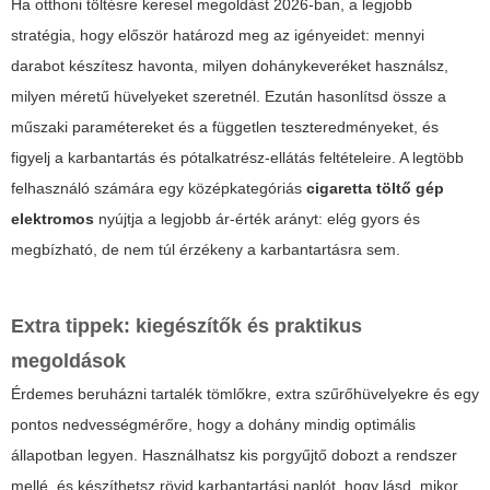
Ha otthoni töltésre keresel megoldást 2026-ban, a legjobb
stratégia, hogy először határozd meg az igényeidet: mennyi
darabot készítesz havonta, milyen dohánykeveréket használsz,
milyen méretű hüvelyeket szeretnél. Ezután hasonlítsd össze a
műszaki paramétereket és a független teszteredményeket, és
figyelj a karbantartás és pótalkatrész-ellátás feltételeire. A legtöbb
felhasználó számára egy középkategóriás
cigaretta töltő gép
elektromos
nyújtja a legjobb ár-érték arányt: elég gyors és
megbízható, de nem túl érzékeny a karbantartásra sem.
Extra tippek: kiegészítők és praktikus
megoldások
Érdemes beruházni tartalék tömlőkre, extra szűrőhüvelyekre és egy
pontos nedvességmérőre, hogy a dohány mindig optimális
állapotban legyen. Használhatsz kis porgyűjtő dobozt a rendszer
mellé, és készíthetsz rövid karbantartási naplót, hogy lásd, mikor