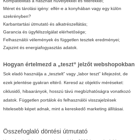
Kompatibilitás a használt hüvelyekkel és filterekkel;
Méret és tárolási igény: elfér-e a konyhában vagy egy külön
szekrényben?
Karbantartási útmutató és alkatrészellátás;
Garancia és ügyfélszolgálat elérhetősége;
Felhasználói vélemények és független tesztek eredményei;
Zajszint és energiafogyasztás adatok.
Hogyan értelmezd a „teszt” jelzőt webshopokban
Sok eladó használja a „tesztelt” vagy „labor teszt” kifejezést, de
ezek jelentése gyakran eltérő. Keresd az objektív méréseket:
ciklusidő, hibaarányok, hosszú távú megbízhatóságra vonatkozó
adatok. Független portálok és felhasználói visszajelzések
hitelesebb képet adnak, mint a kereskedő marketing állításai.
Összefoglaló döntési útmutató