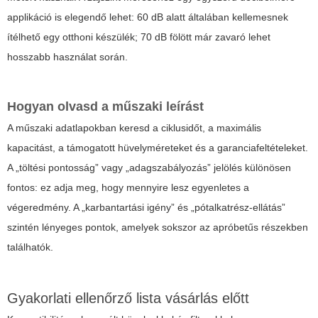
applikáció is elegendő lehet: 60 dB alatt általában kellemesnek
ítélhető egy otthoni készülék; 70 dB fölött már zavaró lehet
hosszabb használat során.
Hogyan olvasd a műszaki leírást
A műszaki adatlapokban keresd a ciklusidőt, a maximális
kapacitást, a támogatott hüvelyméreteket és a garanciafeltételeket.
A „töltési pontosság” vagy „adagszabályozás” jelölés különösen
fontos: ez adja meg, hogy mennyire lesz egyenletes a
végeredmény. A „karbantartási igény” és „pótalkatrész-ellátás”
szintén lényeges pontok, amelyek sokszor az apróbetűs részekben
találhatók.
Gyakorlati ellenőrző lista vásárlás előtt