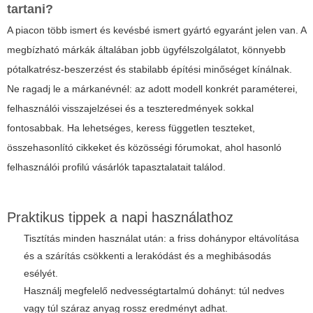
tartani?
A piacon több ismert és kevésbé ismert gyártó egyaránt jelen van. A
megbízható márkák általában jobb ügyfélszolgálatot, könnyebb
pótalkatrész-beszerzést és stabilabb építési minőséget kínálnak.
Ne ragadj le a márkanévnél: az adott modell konkrét paraméterei,
felhasználói visszajelzései és a teszteredmények sokkal
fontosabbak. Ha lehetséges, keress független teszteket,
összehasonlító cikkeket és közösségi fórumokat, ahol hasonló
felhasználói profilú vásárlók tapasztalatait találod.
Praktikus tippek a napi használathoz
Tisztítás minden használat után: a friss dohánypor eltávolítása
és a szárítás csökkenti a lerakódást és a meghibásodás
esélyét.
Használj megfelelő nedvességtartalmú dohányt: túl nedves
vagy túl száraz anyag rossz eredményt adhat.