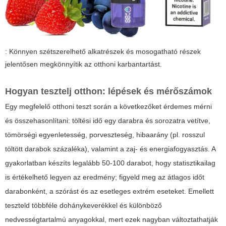
: Könnyen szétszerelhető alkatrészek és mosogatható részek
jelentősen megkönnyítik az otthoni karbantartást.
Hogyan tesztelj otthon: lépések és mérőszámok
Egy megfelelő otthoni teszt során a következőket érdemes mérni
és összehasonlítani: töltési idő egy darabra és sorozatra vetítve,
tömörségi egyenletesség, porveszteség, hibaarány (pl. rosszul
töltött darabok százaléka), valamint a zaj- és energiafogyasztás. A
gyakorlatban készíts legalább 50-100 darabot, hogy statisztikailag
is értékelhető legyen az eredmény; figyeld meg az átlagos időt
darabonként, a szórást és az esetleges extrém eseteket. Emellett
teszteld többféle dohánykeverékkel és különböző
nedvességtartalmú anyagokkal, mert ezek nagyban változtathatják