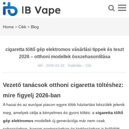
Home
>
Cikk
>
Blog
cigaretta töltő gép elektromos vásárlási tippek és teszt
2026 – otthoni modellek összehasonlítása
Idő：2026-02-18
Kattintás：
150
Vezető tanácsok otthoni cigaretta töltéshez:
mire figyelj 2026-ban
A hazai és az európai piacon egyre több háztartási készülék jelenik
meg, amelyek célja a kényelmes és gyors töltés: a
cigaretta töltő
gép elektromos
modellek új generációja már nem csak
sebességben, hanem pontosságban és tartósságban is fejlődött.