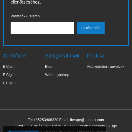
ellenőrzéséhez.
Postafiók / Telefon
Termékek
Szolgáltatások
Politika
E Cigi I
Blog
Adatvédelmi irányelvek
E Cigi II
Webhelytérkép
E Cigi III
Tel:+85253908320 Email:
ibvape@outlook.com
IBVAPE E-Cigi és Bolt | Prémium 35 000 slukk eldobható E-Cigit.