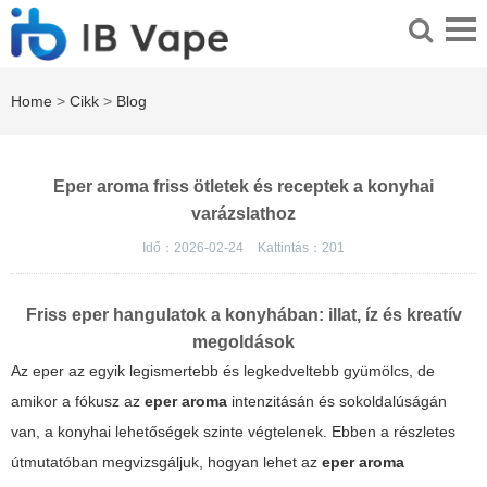
Home
>
Cikk
>
Blog
Eper aroma friss ötletek és receptek a konyhai
varázslathoz
Idő：2026-02-24
Kattintás：
201
Friss eper hangulatok a konyhában: illat, íz és kreatív
megoldások
Az eper az egyik legismertebb és legkedveltebb gyümölcs, de
amikor a fókusz az
eper aroma
intenzitásán és sokoldalúságán
van, a konyhai lehetőségek szinte végtelenek. Ebben a részletes
útmutatóban megvizsgáljuk, hogyan lehet az
eper aroma