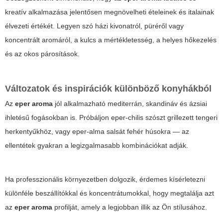
kreatív alkalmazása jelentősen megnövelheti ételeinek és italainak
élvezeti értékét. Legyen szó házi kivonatról, püréről vagy
koncentrált aromáról, a kulcs a mértékletesség, a helyes hőkezelés
és az okos párosítások.
Változatok és inspirációk különböző konyhákból
Az
eper aroma
jól alkalmazható mediterrán, skandináv és ázsiai
ihletésű fogásokban is. Próbáljon eper-chilis szószt grillezett tengeri
herkentyűkhöz, vagy eper-alma salsát fehér húsokra — az
ellentétek gyakran a legizgalmasabb kombinációkat adják.
Ha professzionális környezetben dolgozik, érdemes kísérletezni
különféle beszállítókkal és koncentrátumokkal, hogy megtalálja azt
az
eper aroma
profilját, amely a legjobban illik az Ön stílusához.