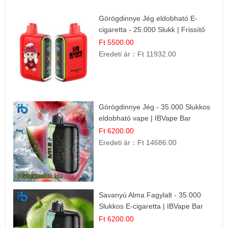
Görögdinnye Jég eldobható E-
cigaretta - 25.000 Slukk | Frissítő
Nyári Íz
Ft 5500.00
Eredeti ár：
Ft 11932.00
Görögdinnye Jég - 35.000 Slukkos
eldobható vape | IBVape Bar
Frissítő Nyári Íz
Ft 6200.00
Eredeti ár：
Ft 14686.00
Savanyú Alma Fagylalt - 35.000
Slukkos E-cigaretta | IBVape Bar
Ft 6200.00