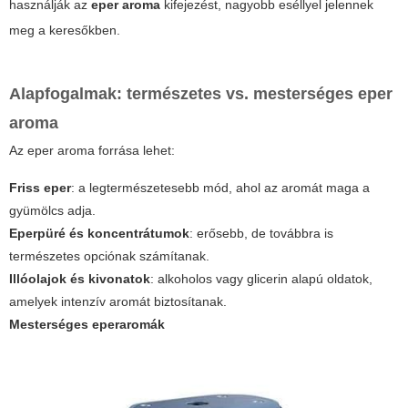
használják az
eper aroma
kifejezést, nagyobb eséllyel jelennek
meg a keresőkben.
Alapfogalmak: természetes vs. mesterséges
eper
aroma
Az
eper aroma
forrása lehet:
Friss eper
: a legtermészetesebb mód, ahol az aromát maga a
gyümölcs adja.
Eperpüré és koncentrátumok
: erősebb, de továbbra is
természetes opciónak számítanak.
Illóolajok és kivonatok
: alkoholos vagy glicerin alapú oldatok,
amelyek intenzív aromát biztosítanak.
Mesterséges eperaromák