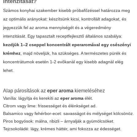
intenzitását?
Számos konyhai szakember kisebb próbafőzéssel határozza meg
az optimális arányokat: készítsünk kicsi, kontrollált adagokat, és
jegyezzük fel az aroma mennyiségét és a végeredmény
intenzitását. Egy tapasztalt receptfejlesztő általános szabálya:
kezdjük 1–2 cseppel koncentrált eperaromával egy csészényi
krémhez
, majd növeljük, ha szükséges. A természetes pürék és
koncentrátumok esetén 1-2 evőkanál egy kisebb adagnál elég
lehet.
Alap párosítások az
eper aroma
kiemeléséhez
Vanília: lágyítja és kerekíti az
eper aroma
élét.
Citrom vagy lime: frissességet és élénkséget ad.
Balsamico vagy fehérbor-ecet: savasságot és mélységet kölcsönöz.
Piros bogyósok: málna, ribizli – árnyalják a gyümölcsöket.
Tejcsokoládé: lágy, krémes háttér, ami fokozza az édességet.