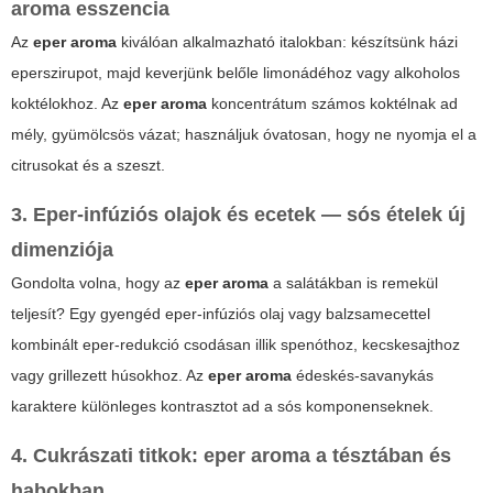
aroma
esszencia
Az
eper aroma
kiválóan alkalmazható italokban: készítsünk házi
eperszirupot, majd keverjünk belőle limonádéhoz vagy alkoholos
koktélokhoz. Az
eper aroma
koncentrátum számos koktélnak ad
mély, gyümölcsös vázat; használjuk óvatosan, hogy ne nyomja el a
citrusokat és a szeszt.
3. Eper-infúziós olajok és ecetek — sós ételek új
dimenziója
Gondolta volna, hogy az
eper aroma
a salátákban is remekül
teljesít? Egy gyengéd eper-infúziós olaj vagy balzsamecettel
kombinált eper-redukció csodásan illik spenóthoz, kecskesajthoz
vagy grillezett húsokhoz. Az
eper aroma
édeskés-savanykás
karaktere különleges kontrasztot ad a sós komponenseknek.
4. Cukrászati titkok: eper aroma a tésztában és
habokban