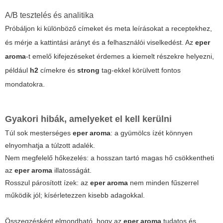
A/B tesztelés és analitika
Próbáljon ki különböző címeket és meta leírásokat a receptekhez,
és mérje a kattintási arányt és a felhasználói viselkedést. Az
eper
aroma
-t emelő kifejezéseket érdemes a kiemelt részekre helyezni,
például
h2
címekre és
strong
tag-ekkel körülvett fontos
mondatokra.
Gyakori hibák, amelyeket el kell kerülni
Túl sok mesterséges
eper aroma
: a gyümölcs ízét könnyen
elnyomhatja a túlzott adalék.
Nem megfelelő hőkezelés: a hosszan tartó magas hő csökkentheti
az
eper aroma
illatosságát.
Rosszul párosított ízek: az
eper aroma
nem minden fűszerrel
működik jól; kísérletezzen kisebb adagokkal.
Összegzésként elmondható, hogy az
eper aroma
tudatos és