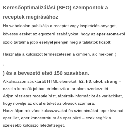
Keresőoptimalizálási (SEO) szempontok a
receptek megírásához
Ha weboldalon publikálja a receptet vagy inspirációs anyagot,
kövesse ezeket az egyszerű szabályokat, hogy az
eper aroma
-ról
szóló tartalma jobb eséllyel jelenjen meg a találatok között:
Használja a kulcsszót természetesen a címben, alcímekben (
,
) és a bevezető első 150 szavában.
Alkalmazzon strukturált HTML elemeket:
h2
,
h3
,
ul
/
ol
,
strong
–
ezzel a keresők jobban értelmezik a tartalom szerkezetét.
Adjon részletes receptleírást, tápérték-információt és variációkat,
hogy növelje az oldal értékét az olvasók számára.
Használjon releváns kulcsszavakat és szinonimákat: eper kivonat,
eper illat, eper koncentrátum és eper püré – ezek segítik a
szélesebb kulcsszó lefedettséget.