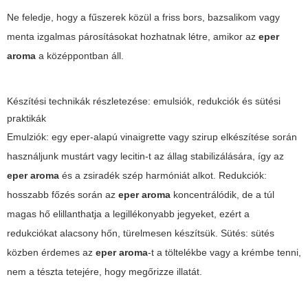
Ne feledje, hogy a fűszerek közül a friss bors, bazsalikom vagy
menta izgalmas párosításokat hozhatnak létre, amikor az
eper
aroma
a középpontban áll.
Készítési technikák részletezése: emulsiók, redukciók és sütési
praktikák
Emulziók: egy eper-alapú vinaigrette vagy szirup elkészítése során
használjunk mustárt vagy lecitin-t az állag stabilizálására, így az
eper aroma
és a zsiradék szép harmóniát alkot. Redukciók:
hosszabb főzés során az
eper aroma
koncentrálódik, de a túl
magas hő elillanthatja a legillékonyabb jegyeket, ezért a
redukciókat alacsony hőn, türelmesen készítsük. Sütés: sütés
közben érdemes az
eper aroma
-t a töltelékbe vagy a krémbe tenni,
nem a tészta tetejére, hogy megőrizze illatát.