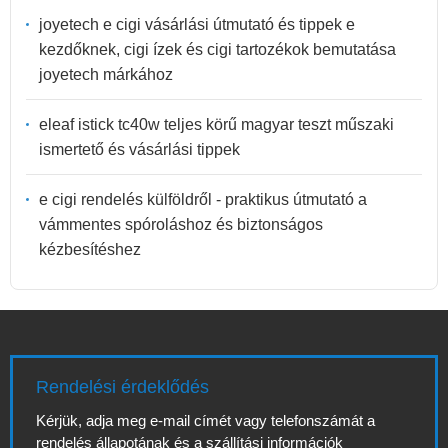
joyetech e cigi vásárlási útmutató és tippek e
kezdőknek, cigi ízek és cigi tartozékok bemutatása
joyetech márkához
eleaf istick tc40w teljes körű magyar teszt műszaki
ismertető és vásárlási tippek
e cigi rendelés külföldről - praktikus útmutató a
vámmentes spóroláshoz és biztonságos
kézbesítéshez
Rendelési érdeklődés
Kérjük, adja meg e-mail címét vagy telefonszámát a
rendelés állapotának és a szállítási információk