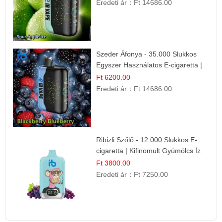
Eredeti ár：
Ft 14686.00
Szeder Áfonya - 35.000 Slukkos
Egyszer Használatos E-cigaretta |
Prémium Ízélmény
Ft 6200.00
Eredeti ár：
Ft 14686.00
Ribizli Szőlő - 12.000 Slukkos E-
cigaretta | Kifinomult Gyümölcs Íz
Ft 3800.00
Eredeti ár：
Ft 7250.00