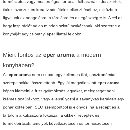
természetes vagy mesterséges forrásait felhasználni desszertek,
italok, szószok és kreatív sós ételek elkészítéséhez, miközben
figyelünk az adagolásra, a tárolásra és az egészségre is. A cél az,
hogy inspirációt adjon minden szintű szakácsnak, aki szeretné a
konyháját egy csipetnyi eper illattal feldobni.
Miért fontos az
eper aroma
a modern
konyhában?
Az
eper aroma
nem csupán egy kellemes illat; gasztronómiai
szerepe sokkal összetettebb. Egy jól megválasztott
eper aroma
képes kiemelni a friss gyümölcsös jegyeket, melegséget adni
krémes textúrákhoz, vagy ellensúlyozni a savanykás karaktert egy
pohár koktélban. SEO szempontból is előnyös, ha a recept és a
tartalom a kulcsszóra fókuszál: a cikkek, receptek és
termékleírások, amelyek következetesen és természetesen