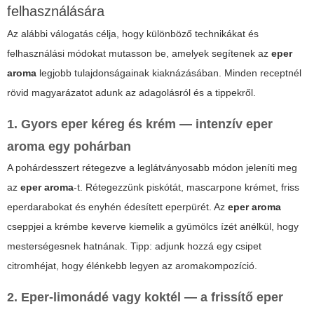
felhasználására
Az alábbi válogatás célja, hogy különböző technikákat és
felhasználási módokat mutasson be, amelyek segítenek az
eper
aroma
legjobb tulajdonságainak kiaknázásában. Minden receptnél
rövid magyarázatot adunk az adagolásról és a tippekről.
1. Gyors eper kéreg és krém — intenzív
eper
aroma
egy pohárban
A pohárdesszert rétegezve a leglátványosabb módon jeleníti meg
az
eper aroma
-t. Rétegezzünk piskótát, mascarpone krémet, friss
eperdarabokat és enyhén édesített eperpürét. Az
eper aroma
cseppjei a krémbe keverve kiemelik a gyümölcs ízét anélkül, hogy
mesterségesnek hatnának. Tipp: adjunk hozzá egy csipet
citromhéjat, hogy élénkebb legyen az aromakompozíció.
2. Eper-limonádé vagy koktél — a frissítő
eper