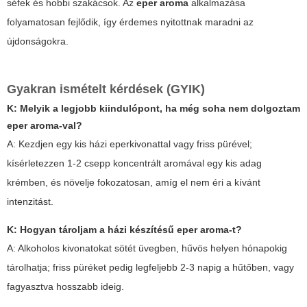
séfek és hobbi szakácsok. Az
eper aroma
alkalmazása
folyamatosan fejlődik, így érdemes nyitottnak maradni az
újdonságokra.
Gyakran ismételt kérdések (GYIK)
K: Melyik a legjobb kiindulópont, ha még soha nem dolgoztam
eper aroma
-val?
A: Kezdjen egy kis házi eperkivonattal vagy friss pürével;
kísérletezzen 1-2 csepp koncentrált aromával egy kis adag
krémben, és növelje fokozatosan, amíg el nem éri a kívánt
intenzitást.
K: Hogyan tároljam a házi készítésű
eper aroma
-t?
A: Alkoholos kivonatokat sötét üvegben, hűvös helyen hónapokig
tárolhatja; friss püréket pedig legfeljebb 2-3 napig a hűtőben, vagy
fagyasztva hosszabb ideig.