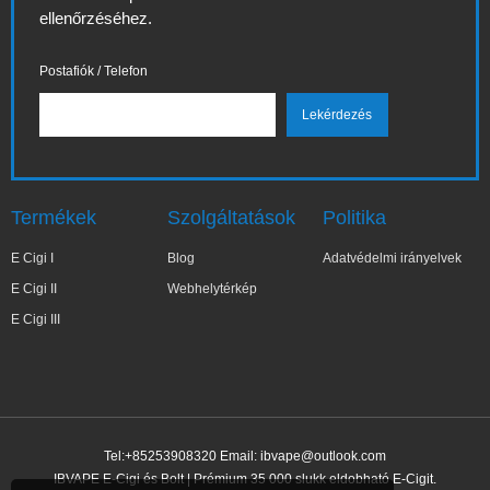
ellenőrzéséhez.
Postafiók / Telefon
Termékek
Szolgáltatások
Politika
E Cigi I
Blog
Adatvédelmi irányelvek
E Cigi II
Webhelytérkép
E Cigi III
Tel:+85253908320 Email:
ibvape@outlook.com
IBVAPE E-Cigi és Bolt | Prémium 35 000 slukk eldobható E-Cigit.