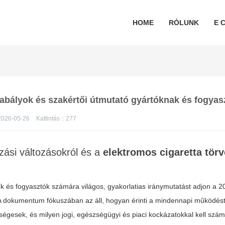
HOME
RÓLUNK
E C
szabályok és szakértői útmutató gyártóknak és fogya
026-05-26
Kattintás：
277
zási változásokról és a
elektromos cigaretta tör
ók és fogyasztók számára világos, gyakorlatias iránymutatást adjon a 
A dokumentum fókuszában az áll, hogyan érinti a mindennapi működést
ségesek, és milyen jogi, egészségügyi és piaci kockázatokkal kell szám