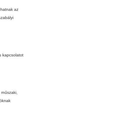
phatnak az
szabályi
s kapcsolatot
 műszaki,
zóknak