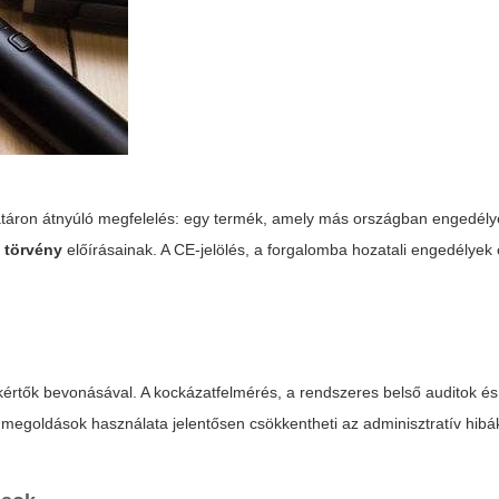
határon átnyúló megfelelés: egy termék, amely más országban engedély
a törvény
előírásainak. A CE-jelölés, a forgalomba hozatali engedélyek 
akértők bevonásával. A kockázatfelmérés, a rendszeres belső auditok é
i megoldások használata jelentősen csökkentheti az adminisztratív hibá