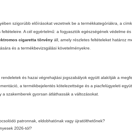
yében szigorúbb előírásokat vezetnek be a termékkategóriákra, a címk
 feltételeire. A cél egyértelmű: a fogyasztók egészségének védelme é
ektromos cigaretta törvény
áll, amely részletes feltételeket határoz 
olására és a termékbevizsgálási követelményekre.
 rendeletek és hazai végrehajtási jogszabályok együtt alakítják a megfe
entáció, a termékbejelentés kötelezettsége és a piacfelügyeleti együ
gy a szakemberek gyorsan átláthassák a változásokat.
pcsolódó patronnak, eldobhatónak vagy újratölthetőnek?
ényesek 2026-tól?