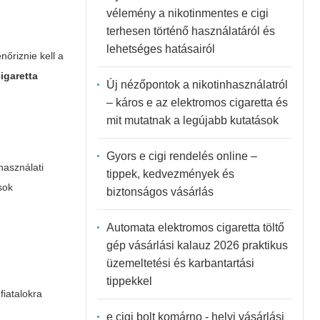
vélemény a nikotinmentes e cigi
terhesen történő használatáról és
lehetséges hatásairól
őriznie kell a
igaretta
Új nézőpontok a nikotinhasználatról
– káros e az elektromos cigaretta és
mit mutatnak a legújabb kutatások
Gyors e cigi rendelés online –
használati
tippek, kedvezmények és
sok
biztonságos vásárlás
Automata elektromos cigaretta töltő
gép vásárlási kalauz 2026 praktikus
üzemeltetési és karbantartási
i
tippekkel
fiatalokra
e cigi bolt komárno - helyi vásárlási