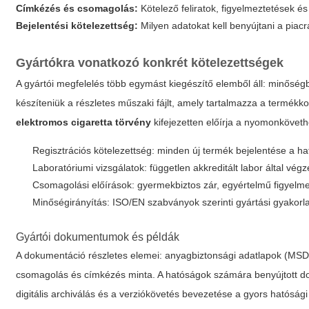
Címkézés és csomagolás:
Kötelező feliratok, figyelmeztetések é
Bejelentési kötelezettség:
Milyen adatokat kell benyújtani a piacr
Gyártókra vonatkozó konkrét kötelezettségek
A gyártói megfelelés több egymást kiegészítő elemből áll: minőségb
készíteniük a részletes műszaki fájlt, amely tartalmazza a termékko
elektromos cigaretta törvény
kifejezetten előírja a nyomonköveth
Regisztrációs kötelezettség: minden új termék bejelentése a ha
Laboratóriumi vizsgálatok: független akkreditált labor által végze
Csomagolási előírások: gyermekbiztos zár, egyértelmű figyelme
Minőségirányítás: ISO/EN szabványok szerinti gyártási gyakorla
Gyártói dokumentumok és példák
A dokumentáció részletes elemei: anyagbiztonsági adatlapok (MSDS),
csomagolás és címkézés minta. A hatóságok számára benyújtott do
digitális archiválás és a verziókövetés bevezetése a gyors hatósá