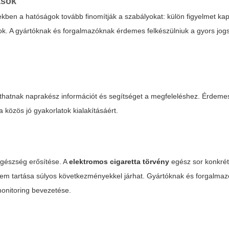
ások
ekben a hatóságok tovább finomítják a szabályokat: külön figyelmet ka
sok. A gyártóknak és forgalmazóknak érdemes felkészülniuk a gyors jog
ltathatnak naprakész információt és segítséget a megfeleléshez. Érdeme
 közös jó gyakorlatok kialakításáért.
egészség erősítése. A
elektromos cigaretta törvény
egész sor konkrét
e nem tartása súlyos következményekkel járhat. Gyártóknak és forgalma
 monitoring bevezetése.