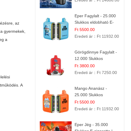
Eredeti ár：
Ft 14686.00
Eper Fagylalt - 25.000
Slukkos eldobható E-
ézésre, az
cigaretta | Édes
Ft 5500.00
s a gyermekek,
Desszert Íz
Eredeti ár：
Ft 11932.00
meg a
Görögdinnye Fagylalt -
12.000 Slukkos
eldobható e-Cigaretta
Ft 3800.00
Eredeti ár：
Ft 7250.00
lelési
ttműködés. A
Mango Ananász -
25.000 Slukkos
eldobható E-cigaretta |
Ft 5500.00
Trópusi Ízélmény
Eredeti ár：
Ft 11932.00
Eper Jég - 35.000