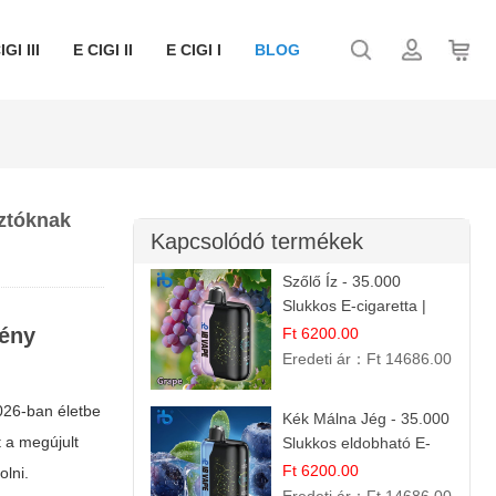
IGI III
E CIGI II
E CIGI I
BLOG
sztóknak
Kapcsolódó termékek
Szőlő Íz - 35.000
Slukkos E-cigaretta |
Friss Gyümölcs Aroma
vény
Ft 6200.00
Eredeti ár：
Ft 14686.00
2026-ban életbe
Kék Málna Jég - 35.000
 a megújult
Slukkos eldobható E-
cigaretta | Frissítő
Ft 6200.00
olni.
Ízélmény