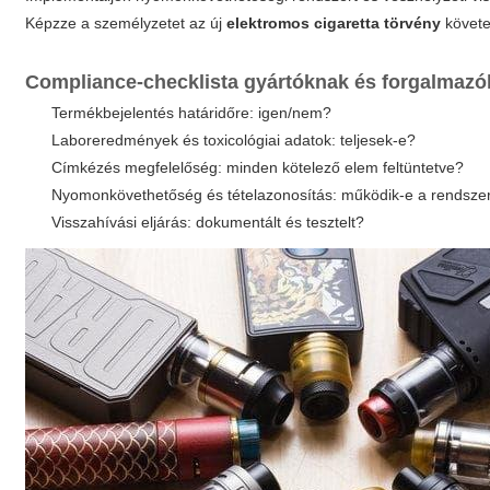
Képzze a személyzetet az új
elektromos cigaretta törvény
követe
Compliance-checklista gyártóknak és forgalmaz
Termékbejelentés határidőre: igen/nem?
Laboreredmények és toxicológiai adatok: teljesek-e?
Címkézés megfelelőség: minden kötelező elem feltüntetve?
Nyomonkövethetőség és tételazonosítás: működik-e a rendsze
Visszahívási eljárás: dokumentált és tesztelt?