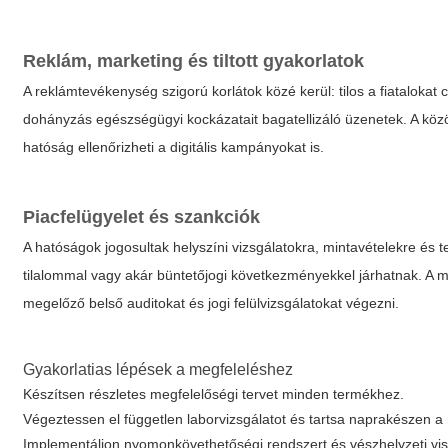
Reklám, marketing és tiltott gyakorlatok
A reklámtevékenység szigorú korlátok közé kerül: tilos a fiatalokat
dohányzás egészségügyi kockázatait bagatellizáló üzenetek. A köz
hatóság ellenőrizheti a digitális kampányokat is.
Piacfelügyelet és szankciók
A hatóságok jogosultak helyszíni vizsgálatokra, mintavételekre és
tilalommal vagy akár büntetőjogi következményekkel járhatnak. A
megelőző belső auditokat és jogi felülvizsgálatokat végezni.
Gyakorlatias lépések a megfeleléshez
Készítsen részletes megfelelőségi tervet minden termékhez.
Végeztessen el független laborvizsgálatot és tartsa naprakészen a m
Implementáljon nyomonkövethetőségi rendszert és vészhelyzeti viss