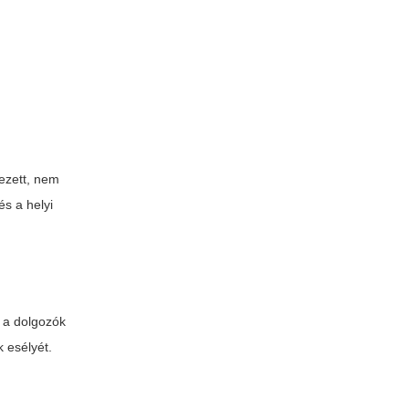
ezett, nem
és a helyi
s a dolgozók
k esélyét.