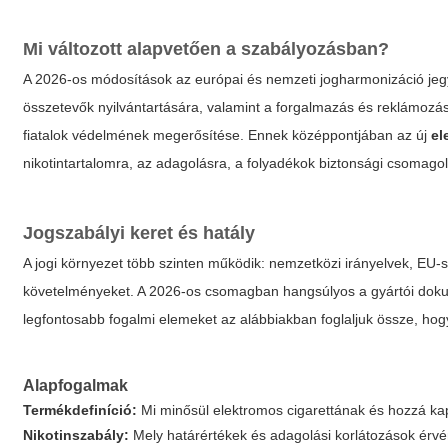
Mi változott alapvetően a szabályozásban?
A 2026-os módosítások az európai és nemzeti jogharmonizáció jeg
összetevők nyilvántartására, valamint a forgalmazás és reklámozás
fiatalok védelmének megerősítése. Ennek középpontjában az új
el
nikotintartalomra, az adagolásra, a folyadékok biztonsági csomag
Jogszabályi keret és hatály
A jogi környezet több szinten működik: nemzetközi irányelvek, EU-s
követelményeket. A 2026-os csomagban hangsúlyos a gyártói dokum
legfontosabb fogalmi elemeket az alábbiakban foglaljuk össze, ho
Alapfogalmak
Termékdefiníció:
Mi minősül elektromos cigarettának és hozzá ka
Nikotinszabály:
Mely határértékek és adagolási korlátozások érv