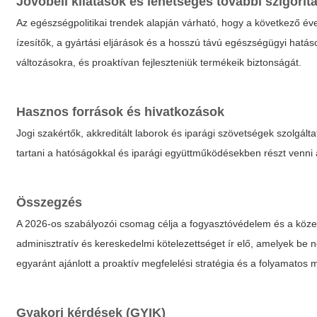
Jövőbeli kilátások és lehetséges további szigorít
Az egészségpolitikai trendek alapján várható, hogy a következő év
ízesítők, a gyártási eljárások és a hosszú távú egészségügyi hatá
változásokra, és proaktívan fejleszteniük termékeik biztonságát.
Hasznos források és hivatkozások
Jogi szakértők, akkreditált laborok és iparági szövetségek szolgá
tartani a hatóságokkal és iparági együttműködésekben részt venni a
Összegzés
A 2026-os szabályozói csomag célja a fogyasztóvédelem és a köz
adminisztratív és kereskedelmi kötelezettséget ír elő, amelyek b
egyaránt ajánlott a proaktív megfelelési stratégia és a folyamatos
Gyakori kérdések (GYIK)