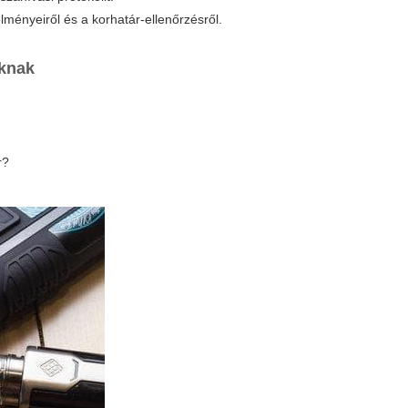
lményeiről és a korhatár-ellenőrzésről.
óknak
r?