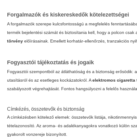
Forgalmazók és kiskereskedők kötelezettségei
A forgalmazók szerepe kulcsfontosságú a megfelelés fenntartásában
termék bejelentési számát és biztosítania kell, hogy a polcon csa
törvény
előírásainak. Emellett korhatár-ellenőrzés, tranzakciós nyi
Fogyasztói tájékoztatás és jogaik
Fogyasztói szempontból az átláthatóság és a biztonság erősödik: a
utasításról és az esetleges kockázatokról. A
elektromos cigaretta
szabályozott végrehajtását. Fontos hangsúlyozni a felelős használa
Címkézés, összetevők és biztonság
A címkézésben kötelező elemek: összetevők listája, nikotinmennyis
tételazonosító. Az aroma- és adalékanyagokra vonatkozó külön szab
gyakorolt vonzereje bizonyított.