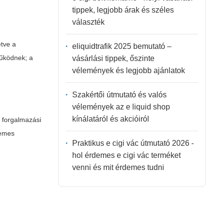
tippek, legjobb árak és széles
választék
etve a
eliquidtrafik 2025 bemutató –
működnek; a
vásárlási tippek, őszinte
vélemények és legjobb ajánlatok
Szakértői útmutató és valós
vélemények az e liquid shop
kínálatáról és akcióiról
, forgalmazási
demes
Praktikus e cigi vác útmutató 2026 -
hol érdemes e cigi vác terméket
venni és mit érdemes tudni