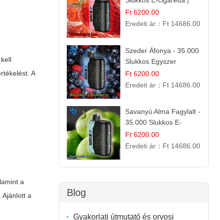
Slukkos E-cigaretta |
IBVape Bar
Ft 6200.00
Eredeti ár：
Ft 14686.00
Szeder Áfonya - 35.000
kell
Slukkos Egyszer
Használatos E-cigaretta
rtékelést. A
Ft 6200.00
| Prémium Ízélmény
Eredeti ár：
Ft 14686.00
Savanyú Alma Fagylalt -
35.000 Slukkos E-
cigaretta | IBVape Bar
Ft 6200.00
Eredeti ár：
Ft 14686.00
lamint a
Blog
Ajánlott a
Gyakorlati útmutató és orvosi