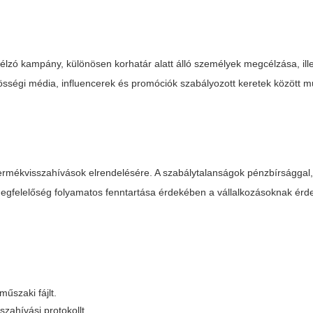
 célzó kampány, különösen korhatár alatt álló személyek megcélzása, ill
össégi média, influencerek és promóciók szabályozott keretek között 
 termékvisszahívások elrendelésére. A szabálytalanságok pénzbírsággal
 megfelelőség folyamatos fenntartása érdekében a vállalkozásoknak ér
űszaki fájlt.
zahívási protokollt.