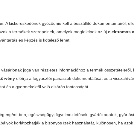
. A kiskereskedőnek győződnie kell a beszállító dokumentumairól, ellen
k azok a termékek szerepelnek, amelyek megfelelnek az új
elektromos c
lvántartás és képzés is kötelező lehet.
 vásárlónak joga van részletes információhoz a termék összetételéről, 
 törvény
előírja a fogyasztói panaszok dokumentálását és a visszahívá
tot és a gyermekektől való elzárás fontosságát.
ég mg/ml-ben, egészségügyi figyelmeztetések, gyártói adatok, gyártás
ályok korlátozhatják a bizonyos ízek használatát, különösen, ha azok 