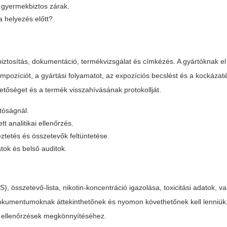
s gyermekbiztos zárak.
a helyezés előtt?
iztosítás, dokumentáció, termékvizsgálat és címkézés. A gyártóknak el 
mpozíciót, a gyártási folyamatot, az expozíciós becslést és a kockázaté
etőséget és a termék visszahívásának protokollját.
tóságnál.
tt analitikai ellenőrzés.
ztetés és összetevők feltüntetése.
tok és belső auditok.
 összetevő-lista, nikotin-koncentráció igazolása, toxicitási adatok, va
kumentumoknak áttekinthetőnek és nyomon követhetőnek kell lenniük. 
gi ellenőrzések megkönnyítéséhez.