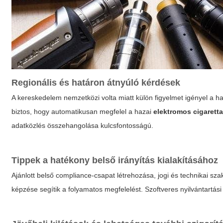
Regionális és határon átnyúló kérdések
A kereskedelem nemzetközi volta miatt külön figyelmet igényel a 
biztos, hogy automatikusan megfelel a hazai
elektromos cigarett
adatközlés összehangolása kulcsfontosságú.
Tippek a hatékony belső irányítás kialakításához
Ajánlott belső compliance-csapat létrehozása, jogi és technikai sz
képzése segítik a folyamatos megfelelést. Szoftveres nyilvántartás