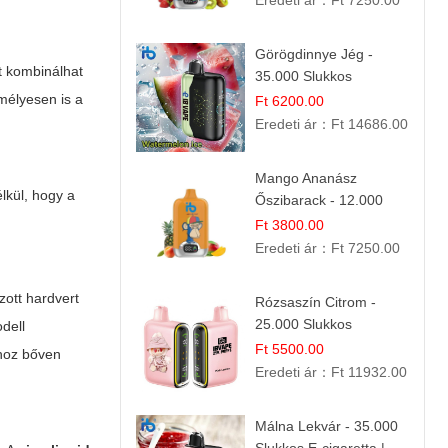
Eredeti ár：
Ft 7250.00
Görögdinnye Jég -
t kombinálhat
35.000 Slukkos
eldobható vape |
mélyesen is a
Ft 6200.00
IBVape Bar Frissítő
Eredeti ár：
Ft 14686.00
Nyári Íz
Mango Ananász
lkül, hogy a
Őszibarack - 12.000
Slukkos eldobható e-
Ft 3800.00
Cigaretta
Eredeti ár：
Ft 7250.00
zott hardvert
Rózsaszín Citrom -
25.000 Slukkos
dell
eldobható e-Cigaretta |
Ft 5500.00
khoz bőven
IBvape Bar
Eredeti ár：
Ft 11932.00
Málna Lekvár - 35.000