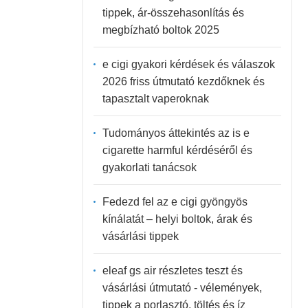
tippek, ár-összehasonlítás és
megbízható boltok 2025
e cigi gyakori kérdések és válaszok
2026 friss útmutató kezdőknek és
tapasztalt vaperoknak
Tudományos áttekintés az is e
cigarette harmful kérdéséről és
gyakorlati tanácsok
Fedezd fel az e cigi gyöngyös
kínálatát – helyi boltok, árak és
vásárlási tippek
eleaf gs air részletes teszt és
vásárlási útmutató - vélemények,
tippek a porlasztó, töltés és íz