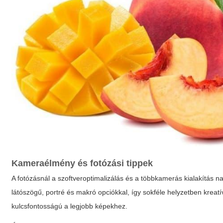
Kameraélmény és fotózási tippek
A fotózásnál a szoftveroptimalizálás és a többkamerás kialakítás na
látószögű, portré és makró opciókkal, így sokféle helyzetben krea
kulcsfontosságú a legjobb képekhez.