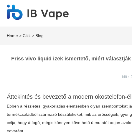
Home
>
Cikk
>
Blog
Friss vivo liquid izek ismertető, miért választják
Idő：
Áttekintés és bevezető a modern okostelefon-
Ebben a részletes, gyakorlatias elemzésben olyan szempontokat já
termékcsaládból származó készülékeket, mik az erősségeik, gyenges
célja, hogy átfogó, mégis könnyen követhető útmutatót adjon azoknak
egyaránt.