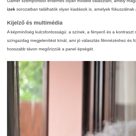
Gamer szempontból érdemes olyan modellt választani, amely magasab
izek
sorozatban találhatók olyan kiadások is, amelyek fókuszálnak a
Kijelző és multimédia
A képminőség kulcsfontosságú: a színek, a fényerő és a kontraszt
színgazdag megjelenítést kínál, ami jó választás filmnézéshez és
hosszabb távon megőrizzük a panel épségét.