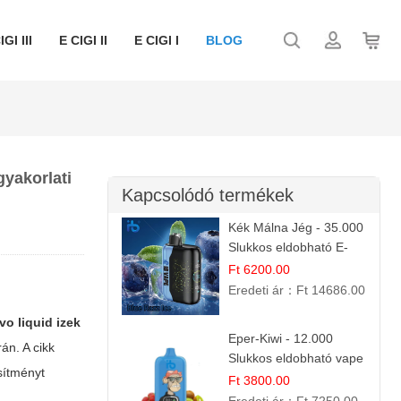
IGI III
E CIGI II
E CIGI I
BLOG
gyakorlati
Kapcsolódó termékek
Kék Málna Jég - 35.000
Slukkos eldobható E-
cigaretta | Frissítő
Ft 6200.00
Ízélmény
Eredeti ár：
Ft 14686.00
ivo liquid izek
Eper-Kiwi - 12.000
án. A cikk
Slukkos eldobható vape
sítményt
| Friss Gyümölcs
Ft 3800.00
Kombináció