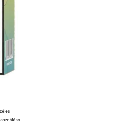
zéles
ihasználása