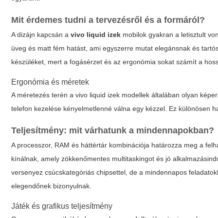
Mit érdemes tudni a tervezésről és a formáról?
A dizájn kapcsán a
vivo liquid izek
mobilok gyakran a letisztult v
üveg és matt fém hatást, ami egyszerre mutat elegánsnak és tart
készüléket, mert a fogásérzet és az ergonómia sokat számít a hos
Ergonómia és méretek
A méretezés terén a
vivo liquid izek
modellek általában olyan képern
telefon kezelése kényelmetlenné válna egy kézzel. Ez különösen h
Teljesítmény: mit várhatunk a mindennapokban?
A processzor, RAM és háttértár kombinációja határozza meg a felh
kínálnak, amely zökkenőmentes multitaskingot és jó alkalmazásind
versenyez csúcskategóriás chipsettel, de a mindennapos feladato
elegendőnek bizonyulnak.
Játék és grafikus teljesítmény