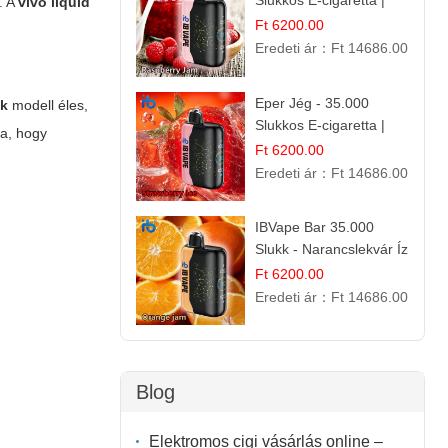
Slukkos E-cigaretta |
. A
vivo liquid
IBVape Bar Édes
Ft 6200.00
Gyümölcs Íz
Eredeti ár：
Ft 14686.00
Eper Jég - 35.000
ek
modell éles,
Slukkos E-cigaretta |
ta, hogy
IBVape Bar
Ft 6200.00
Eredeti ár：
Ft 14686.00
IBVape Bar 35.000
Slukk - Narancslekvár Íz
| Prémium E-cigaretta
Ft 6200.00
Eredeti ár：
Ft 14686.00
Blog
Elektromos cigi vásárlás online –