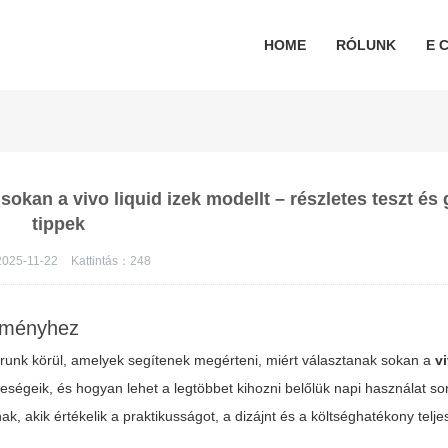
HOME
RÓLUNK
E C
 sokan a vivo liquid izek modellt – részletes teszt és 
tippek
2025-11-22
Kattintás：
248
élményhez
runk körül, amelyek segítenek megérteni, miért választanak sokan a
v
égeik, és hogyan lehet a legtöbbet kihozni belőlük napi használat sor
, akik értékelik a praktikusságot, a dizájnt és a költséghatékony telje