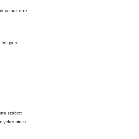
talmaznak erre
 és gyors
a
stre szabott
melyekre nincs