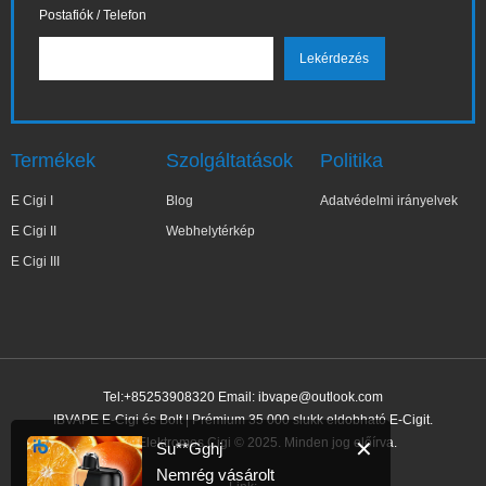
Postafiók / Telefon
Termékek
Szolgáltatások
Politika
E Cigi I
Blog
Adatvédelmi irányelvek
E Cigi II
Webhelytérkép
E Cigi III
Tel:+85253908320 Email:
ibvape@outlook.com
IBVAPE E-Cigi és Bolt | Prémium 35 000 slukk eldobható E-Cigit.
IBVAPE Elektromos Cigi © 2025. Minden jog előírva.
✕
Su**Gghj
Nemrég vásárolt