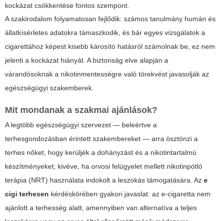
kockázat csökkentése fontos szempont.
A szakirodalom folyamatosan fejlődik: számos tanulmány humán és
állatkísérletes adatokra támaszkodik, és bár egyes vizsgálatok a
cigarettához képest kisebb károsító hatásról számolnak be, ez nem
jelenti a kockázat hiányát. A biztonság elve alapján a
várandósoknak a nikotinmentességre való törekvést javasolják az
egészségügyi szakemberek.
Mit mondanak a szakmai ajánlások?
A legtöbb egészségügyi szervezet — beleértve a
terhesgondozásban érintett szakembereket — arra ösztönzi a
terhes nőket, hogy kerüljék a dohányzást és a nikotintartalmú
készítményeket, kivéve, ha orvosi felügyelet mellett nikotinpótló
terápia (NRT) használata indokolt a leszokás támogatására. Az
e
cigi terhesen
kérdéskörében gyakori javaslat: az e-cigaretta nem
ajánlott a terhesség alatt, amennyiben van alternatíva a teljes