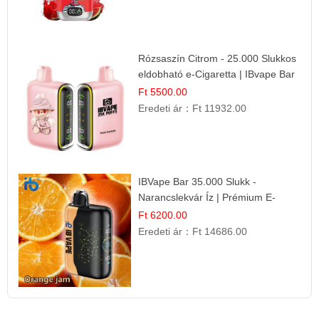
Rózsaszín Citrom - 25.000 Slukkos
eldobható e-Cigaretta | IBvape Bar
Ft 5500.00
Eredeti ár：
Ft 11932.00
IBVape Bar 35.000 Slukk -
Narancslekvár Íz | Prémium E-
cigaretta
Ft 6200.00
Eredeti ár：
Ft 14686.00