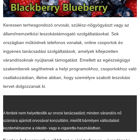
Keressen terhesgondozó orvosát, szülész-nőgyógyászt vagy az
állami/nemzetközi leszokástámogató szolgáltatásokat. Sok
országban működnek telefonos vonalak, online csoportok és
ingyenes tanácsadási szolgáltatások, amelyek kifejezetten
várandósoknak nyújtanak támogatást. Emellett az egészségügyi
szakemberek segíthetnek a helyi programokhoz, csoportokhoz való
csatlakozásban, illetve abban, hogy személyre szabott leszokási
tervet dolgozzanak ki.
A fentiek nem helyettesítik az orvosi tanácsadást; minden várandós nő
számára ajánlott orvosával konzultálni, mielőtt bármilyen változtatást
kezdeményezne a nikotin- vagy e-cigaretta-használatban.