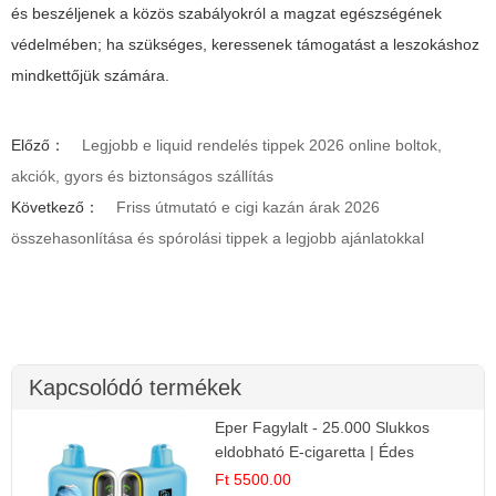
és beszéljenek a közös szabályokról a magzat egészségének
védelmében; ha szükséges, keressenek támogatást a leszokáshoz
mindkettőjük számára.
Előző：
Legjobb e liquid rendelés tippek 2026 online boltok,
akciók, gyors és biztonságos szállítás
Következő：
Friss útmutató e cigi kazán árak 2026
összehasonlítása és spórolási tippek a legjobb ajánlatokkal
Kapcsolódó termékek
Eper Fagylalt - 25.000 Slukkos
eldobható E-cigaretta | Édes
Desszert Íz
Ft 5500.00