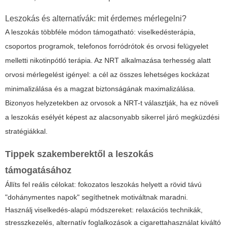
Leszokás és alternatívák: mit érdemes mérlegelni?
A leszokás többféle módon támogatható: viselkedésterápia,
csoportos programok, telefonos forródrótok és orvosi felügyelet
melletti nikotinpótló terápia. Az NRT alkalmazása terhesség alatt
orvosi mérlegelést igényel: a cél az összes lehetséges kockázat
minimalizálása és a magzat biztonságának maximalizálása.
Bizonyos helyzetekben az orvosok a NRT-t választják, ha ez növeli
a leszokás esélyét képest az alacsonyabb sikerrel járó megküzdési
stratégiákkal.
Tippek szakemberektől a leszokás
támogatásához
Állíts fel reális célokat: fokozatos leszokás helyett a rövid távú
"dohánymentes napok" segíthetnek motiváltnak maradni.
Használj viselkedés-alapú módszereket: relaxációs technikák,
stresszkezelés, alternatív foglalkozások a cigarettahasználat kiváltó