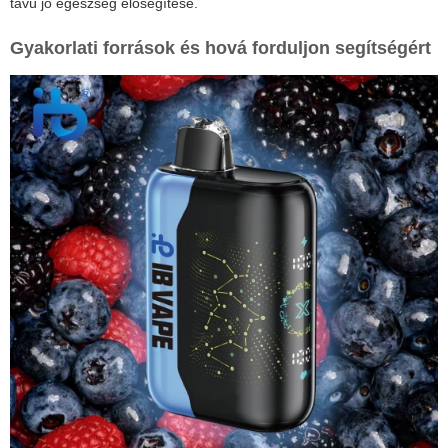
távú jó egészség elősegítése.
Gyakorlati források és hová forduljon segítségért