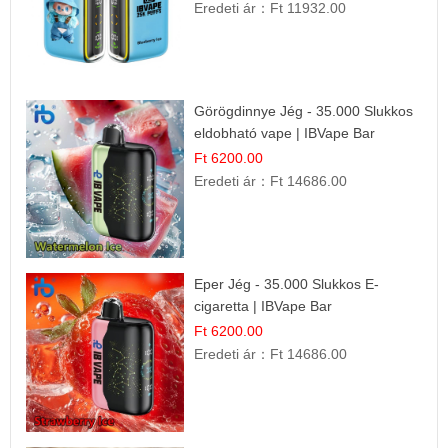
Eredeti ár：
Ft 11932.00
Görögdinnye Jég - 35.000 Slukkos
eldobható vape | IBVape Bar
Frissítő Nyári Íz
Ft 6200.00
Eredeti ár：
Ft 14686.00
Eper Jég - 35.000 Slukkos E-
cigaretta | IBVape Bar
Ft 6200.00
Eredeti ár：
Ft 14686.00