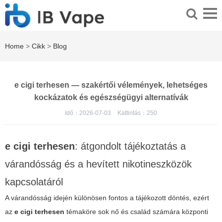
Home
>
Cikk
>
Blog
e cigi terhesen — szakértői vélemények, lehetséges
kockázatok és egészségügyi alternatívák
Idő：2026-07-03
Kattintás：
250
e cigi terhesen
: átgondolt tájékoztatás a
várandósság és a hevített nikotineszközök
kapcsolatáról
A várandósság idején különösen fontos a tájékozott döntés, ezért
az
e cigi terhesen
témaköre sok nő és család számára központi