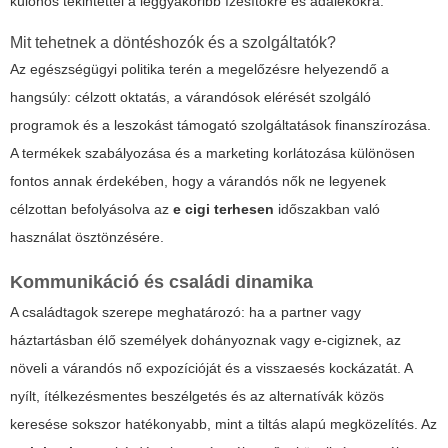
különös tekintettel a leggyakoribb ízesítőkre és adalékokra.
Mit tehetnek a döntéshozók és a szolgáltatók?
Az egészségügyi politika terén a megelőzésre helyezendő a
hangsúly: célzott oktatás, a várandósok elérését szolgáló
programok és a leszokást támogató szolgáltatások finanszírozása.
A termékek szabályozása és a marketing korlátozása különösen
fontos annak érdekében, hogy a várandós nők ne legyenek
célzottan befolyásolva az
e cigi terhesen
időszakban való
használat ösztönzésére.
Kommunikáció és családi dinamika
A családtagok szerepe meghatározó: ha a partner vagy
háztartásban élő személyek dohányoznak vagy e-cigiznek, az
növeli a várandós nő expozícióját és a visszaesés kockázatát. A
nyílt, ítélkezésmentes beszélgetés és az alternatívák közös
keresése sokszor hatékonyabb, mint a tiltás alapú megközelítés. Az