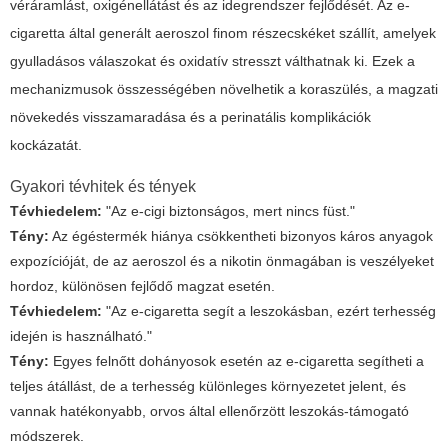
véráramlást, oxigénellátást és az idegrendszer fejlődését. Az e-
cigaretta által generált aeroszol finom részecskéket szállít, amelyek
gyulladásos válaszokat és oxidatív stresszt válthatnak ki. Ezek a
mechanizmusok összességében növelhetik a koraszülés, a magzati
növekedés visszamaradása és a perinatális komplikációk
kockázatát.
Gyakori tévhitek és tények
Tévhiedelem:
"Az e-cigi biztonságos, mert nincs füst."
Tény:
Az égéstermék hiánya csökkentheti bizonyos káros anyagok
expozícióját, de az aeroszol és a nikotin önmagában is veszélyeket
hordoz, különösen fejlődő magzat esetén.
Tévhiedelem:
"Az e-cigaretta segít a leszokásban, ezért terhesség
idején is használható."
Tény:
Egyes felnőtt dohányosok esetén az e-cigaretta segítheti a
teljes átállást, de a terhesség különleges környezetet jelent, és
vannak hatékonyabb, orvos által ellenőrzött leszokás-támogató
módszerek.