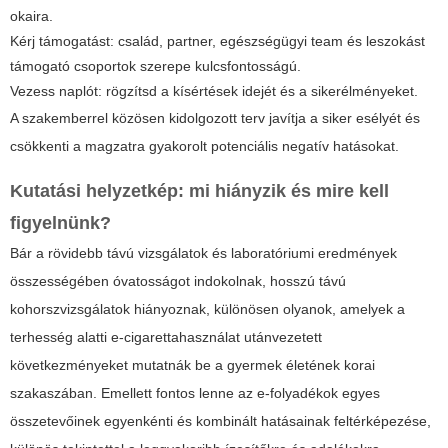
okaira.
Kérj támogatást: család, partner, egészségügyi team és leszokást
támogató csoportok szerepe kulcsfontosságú.
Vezess naplót: rögzítsd a kísértések idejét és a sikerélményeket.
A szakemberrel közösen kidolgozott terv javítja a siker esélyét és
csökkenti a magzatra gyakorolt potenciális negatív hatásokat.
Kutatási helyzetkép: mi hiányzik és mire kell
figyelnünk?
Bár a rövidebb távú vizsgálatok és laboratóriumi eredmények
összességében óvatosságot indokolnak, hosszú távú
kohorszvizsgálatok hiányoznak, különösen olyanok, amelyek a
terhesség alatti e-cigarettahasználat utánvezetett
következményeket mutatnák be a gyermek életének korai
szakaszában. Emellett fontos lenne az e-folyadékok egyes
összetevőinek egyenkénti és kombinált hatásainak feltérképezése,