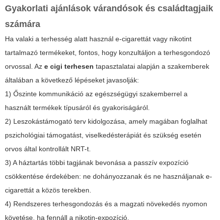
Gyakorlati ajánlások várandósok és családtagjaik
számára
Ha valaki a terhesség alatt használ e-cigarettát vagy nikotint
tartalmazó termékeket, fontos, hogy konzultáljon a terhesgondozó
orvossal. Az
e cigi terhesen
tapasztalatai alapján a szakemberek
általában a következő lépéseket javasolják:
1) Őszinte kommunikáció az egészségügyi szakemberrel a
használt termékek típusáról és gyakoriságáról.
2) Leszokástámogató terv kidolgozása, amely magában foglalhat
pszichológiai támogatást, viselkedésterápiát és szükség esetén
orvos által kontrollált NRT-t.
3) A háztartás többi tagjának bevonása a passzív expozíció
csökkentése érdekében: ne dohányozzanak és ne használjanak e-
cigarettát a közös terekben.
4) Rendszeres terhesgondozás és a magzati növekedés nyomon
követése, ha fennáll a nikotin-expozíció.