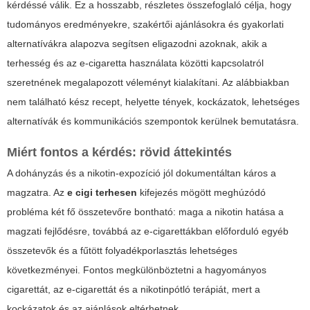
kérdéssé válik. Ez a hosszabb, részletes összefoglaló célja, hogy
tudományos eredményekre, szakértői ajánlásokra és gyakorlati
alternatívákra alapozva segítsen eligazodni azoknak, akik a
terhesség és az e-cigaretta használata közötti kapcsolatról
szeretnének megalapozott véleményt kialakítani. Az alábbiakban
nem található kész recept, helyette tények, kockázatok, lehetséges
alternatívák és kommunikációs szempontok kerülnek bemutatásra.
Miért fontos a kérdés: rövid áttekintés
A dohányzás és a nikotin-expozíció jól dokumentáltan káros a
magzatra. Az
e cigi terhesen
kifejezés mögött meghúzódó
probléma két fő összetevőre bontható: maga a nikotin hatása a
magzati fejlődésre, továbbá az e-cigarettákban előforduló egyéb
összetevők és a fűtött folyadékporlasztás lehetséges
következményei. Fontos megkülönböztetni a hagyományos
cigarettát, az e-cigarettát és a nikotinpótló terápiát, mert a
kockázatok és az ajánlások eltérhetnek.