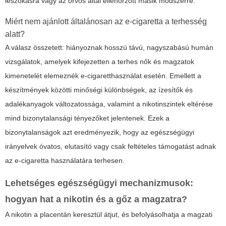
leszokásra vagy az orvos által ellenőrzött másik módszerre.
Miért nem ajánlott általánosan az e-cigaretta a terhesség
alatt?
A válasz összetett: hiányoznak hosszú távú, nagyszabású humán
vizsgálatok, amelyek kifejezetten a terhes nők és magzatok
kimenetelét elemeznék e-cigaretthasználat esetén. Emellett a
készítmények közötti minőségi különbségek, az ízesítők és
adalékanyagok változatossága, valamint a nikotinszintek eltérése
mind bizonytalansági tényezőket jelentenek. Ezek a
bizonytalanságok azt eredményezik, hogy az egészségügyi
irányelvek óvatos, elutasító vagy csak feltételes támogatást adnak
az e-cigaretta használatára terhesen.
Lehetséges egészségügyi mechanizmusok:
hogyan hat a nikotin és a gőz a magzatra?
A nikotin a placentán keresztül átjut, és befolyásolhatja a magzati