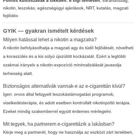
Fontos kulcsszavak a cikkben:
e cigi terhesen
, várandósság,
nikotin, leszokás, egészségügyi ajánlások, NRT, kutatás, magzati
fejlődés
GYIK — gyakran ismételt kérdések
Milyen hatással lehet a nikotin a magzatra?
A nikotin befolyásolhatja a magzati agy és tüdő fejlődését, növelheti
a koraszülés és a kis súlyú újszülött kockázatát. Ezért a legtöbb
szakmai irányelv a nikotin-expozíció minimalizálását javasolja
terhesség alatt.
Biztonságos alternatívák vannak-e az e-cigarettán kívül?
Igen: orvos által felügyelt leszokástámogatási programok,
viselkedésterápia, és adott esetben kontrollált nikotinpótló terápia.
Ezeket mindig szakemberrel együtt érdemes mérlegelni.
Mit tegyek, ha partnerem e-cigarettázik a lakásban?
Kérje meg a partnerét, hogy ne használja az eszközt zárt terekben,