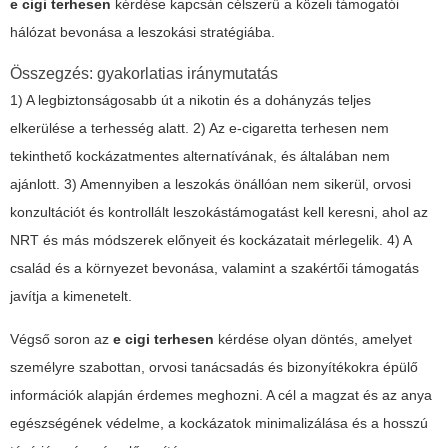
e cigi terhesen
kérdése kapcsán célszerű a közeli támogatói
hálózat bevonása a leszokási stratégiába.
Összegzés: gyakorlatias iránymutatás
1) A legbiztonságosabb út a nikotin és a dohányzás teljes
elkerülése a terhesség alatt. 2) Az e-cigaretta terhesen nem
tekinthető kockázatmentes alternatívának, és általában nem
ajánlott. 3) Amennyiben a leszokás önállóan nem sikerül, orvosi
konzultációt és kontrollált leszokástámogatást kell keresni, ahol az
NRT és más módszerek előnyeit és kockázatait mérlegelik. 4) A
család és a környezet bevonása, valamint a szakértői támogatás
javítja a kimenetelt.
Végső soron az
e cigi terhesen
kérdése olyan döntés, amelyet
személyre szabottan, orvosi tanácsadás és bizonyítékokra épülő
információk alapján érdemes meghozni. A cél a magzat és az anya
egészségének védelme, a kockázatok minimalizálása és a hosszú