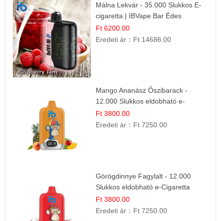
Málna Lekvár - 35.000 Slukkos E-
cigaretta | IBVape Bar Édes
Gyümölcs Íz
Ft 6200.00
Eredeti ár：
Ft 14686.00
Mango Ananász Őszibarack -
12.000 Slukkos eldobható e-
Cigaretta
Ft 3800.00
Eredeti ár：
Ft 7250.00
Görögdinnye Fagylalt - 12.000
Slukkos eldobható e-Cigaretta
Ft 3800.00
Eredeti ár：
Ft 7250.00