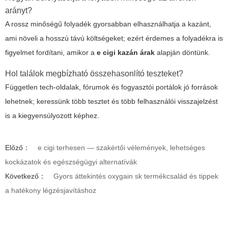
arányt?
A rossz minőségű folyadék gyorsabban elhasználhatja a kazánt,
ami növeli a hosszú távú költségeket; ezért érdemes a folyadékra is
figyelmet fordítani, amikor a
e cigi kazán árak
alapján döntünk.
Hol találok megbízható összehasonlító teszteket?
Független tech-oldalak, fórumok és fogyasztói portálok jó források
lehetnek; keressünk több tesztet és több felhasználói visszajelzést
is a kiegyensúlyozott képhez.
Előző：
e cigi terhesen — szakértői vélemények, lehetséges
kockázatok és egészségügyi alternatívák
Következő：
Gyors áttekintés oxygain sk termékcsalád és tippek
a hatékony légzésjavításhoz