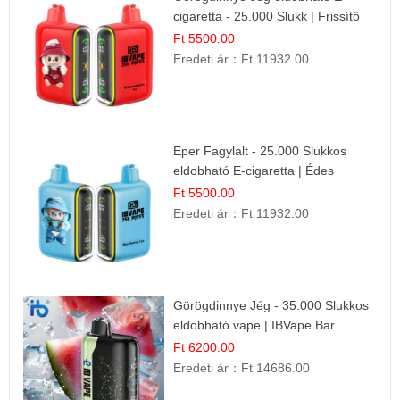
cigaretta - 25.000 Slukk | Frissítő
Nyári Íz
Ft 5500.00
Eredeti ár：
Ft 11932.00
Eper Fagylalt - 25.000 Slukkos
eldobható E-cigaretta | Édes
Desszert Íz
Ft 5500.00
Eredeti ár：
Ft 11932.00
Görögdinnye Jég - 35.000 Slukkos
eldobható vape | IBVape Bar
Frissítő Nyári Íz
Ft 6200.00
Eredeti ár：
Ft 14686.00