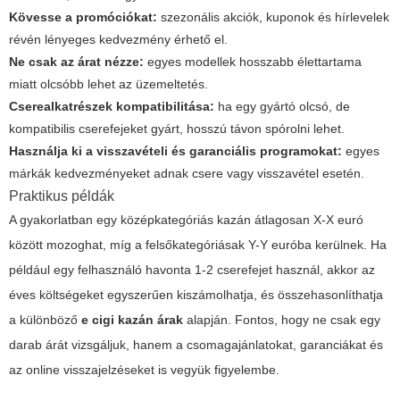
Kövesse a promóciókat:
szezonális akciók, kuponok és hírlevelek
révén lényeges kedvezmény érhető el.
Ne csak az árat nézze:
egyes modellek hosszabb élettartama
miatt olcsóbb lehet az üzemeltetés.
Cserealkatrészek kompatibilitása:
ha egy gyártó olcsó, de
kompatibilis cserefejeket gyárt, hosszú távon spórolni lehet.
Használja ki a visszavételi és garanciális programokat:
egyes
márkák kedvezményeket adnak csere vagy visszavétel esetén.
Praktikus példák
A gyakorlatban egy középkategóriás kazán átlagosan X-X euró
között mozoghat, míg a felsőkategóriásak Y-Y euróba kerülnek. Ha
például egy felhasználó havonta 1-2 cserefejet használ, akkor az
éves költségeket egyszerűen kiszámolhatja, és összehasonlíthatja
a különböző
e cigi kazán árak
alapján. Fontos, hogy ne csak egy
darab árát vizsgáljuk, hanem a csomagajánlatokat, garanciákat és
az online visszajelzéseket is vegyük figyelembe.