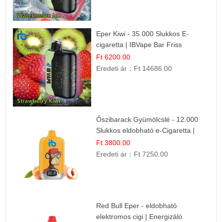
Eper Kiwi - 35.000 Slukkos E-
cigaretta | IBVape Bar Friss
Gyümölcs Ízek
Ft 6200.00
Eredeti ár：
Ft 14686.00
Őszibarack Gyümölcslé - 12.000
Slukkos eldobható e-Cigaretta |
Friss Gyümölcs Íz
Ft 3800.00
Eredeti ár：
Ft 7250.00
Red Bull Eper - eldobható
elektromos cigi | Energizáló