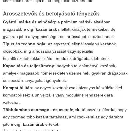
készülékek árszintjei mind megkülönböztethetők.
Árösszetevők és befolyásoló tényezők
Gyártói márka és minőség:
a prémium márkák általában
magasabb
e cigi kazán árak
mellett kínálják termékeiket, de
gyakran jobb anyagminőséget és tartósságot is biztosítanak.
Típus és technológia:
az egyszerű ellenállásalapú kazánok
olcsóbbak, míg a hőszabályzással vagy speciális
huzalösszetételekkel ellátott modulok drágábbak lehetnek.
Kapacitás és teljesítmény:
nagyobb teljesítményű kazánok,
amelyek magasabb hőmérsékleten üzemelnek, gyakran drágábbak
és speciális anyagokat igényelnek.
Kompatibilitás:
az egyes kazánok csak bizonyos készülékekkel
kompatibilisek; a univerzális vagy moduláris rendszerek ára
változhat.
Többdarabos csomagok és cserefejek:
többször előfordul, hogy
egy csomag több kazánt tartalmaz, ami csökkenti az egy darabra
jutó
e cigi kazán árak
értékét.