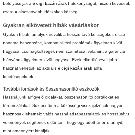
befolyásolják a
e cigi kazán árak
hatékonyságát, hiszen kevesebb
csere = alacsonyabb időszakos költség.
Gyakran elkövetett hibák vásárláskor
Gyakori hibák, amelyek növelik a hosszú távú költségeket: olcsó
noname beszerzése, kompatibilitási problémák figyelmen kívül
hagyása, csomagköltségek nem számítása, valamint a garancia
hiányának figyelmen kívül hagyása. Ezek elkerülésével jobb
hasznát vehetjük az aktuális
e cigi kazán árak
adta
lehetőségeknek.
További források és összehasonlító eszközök
Használjunk árfigyelő oldalakat, összehasonlító portálokat és
fórumszálakat. Sok esetben a közösségi visszajelzések nagyon
hasznosak lehetnek: valós használati tapasztalatok és hosszútávú
vélemények segítenek eldönteni, hogy egy adott ár ér-e annyit,
mint amennyiért kínálják.