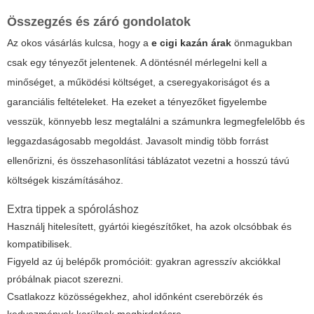
Összegzés és záró gondolatok
Az okos vásárlás kulcsa, hogy a
e cigi kazán árak
önmagukban
csak egy tényezőt jelentenek. A döntésnél mérlegelni kell a
minőséget, a működési költséget, a cseregyakoriságot és a
garanciális feltételeket. Ha ezeket a tényezőket figyelembe
vesszük, könnyebb lesz megtalálni a számunkra legmegfelelőbb és
leggazdaságosabb megoldást. Javasolt mindig több forrást
ellenőrizni, és összehasonlítási táblázatot vezetni a hosszú távú
költségek kiszámításához.
Extra tippek a spóroláshoz
Használj hitelesített, gyártói kiegészítőket, ha azok olcsóbbak és
kompatibilisek.
Figyeld az új belépők promócióit: gyakran agresszív akciókkal
próbálnak piacot szerezni.
Csatlakozz közösségekhez, ahol időnként cserebörzék és
kedvezmények kerülnek meghirdetésre.