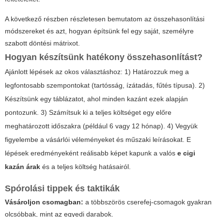
A következő részben részletesen bemutatom az összehasonlítási
módszereket és azt, hogyan építsünk fel egy saját, személyre
szabott döntési mátrixot.
Hogyan készítsünk hatékony összehasonlítást?
Ajánlott lépések az okos választáshoz: 1) Határozzuk meg a
legfontosabb szempontokat (tartósság, ízátadás, fűtés típusa). 2)
Készítsünk egy táblázatot, ahol minden kazánt ezek alapján
pontozunk. 3) Számítsuk ki a teljes költséget egy előre
meghatározott időszakra (például 6 vagy 12 hónap). 4) Vegyük
figyelembe a vásárlói véleményeket és műszaki leírásokat. E
lépések eredményeként reálisabb képet kapunk a valós
e cigi
kazán árak
és a teljes költség hatásairól.
Spórolási tippek és taktikák
Vásároljon csomagban:
a többszörös cserefej-csomagok gyakran
olcsóbbak, mint az egyedi darabok.