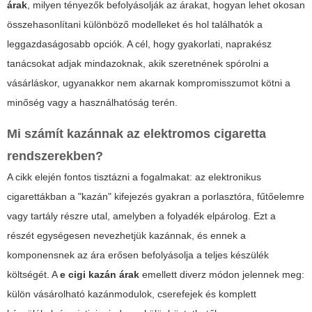
árak
, milyen tényezők befolyásolják az árakat, hogyan lehet okosan
összehasonlítani különböző modelleket és hol találhatók a
leggazdaságosabb opciók. A cél, hogy gyakorlati, naprakész
tanácsokat adjak mindazoknak, akik szeretnének spórolni a
vásárláskor, ugyanakkor nem akarnak kompromisszumot kötni a
minőség vagy a használhatóság terén.
Mi számít kazánnak az elektromos cigaretta
rendszerekben?
A cikk elején fontos tisztázni a fogalmakat: az elektronikus
cigarettákban a "kazán" kifejezés gyakran a porlasztóra, fűtőelemre
vagy tartály részre utal, amelyben a folyadék elpárolog. Ezt a
részét egységesen nevezhetjük kazánnak, és ennek a
komponensnek az ára erősen befolyásolja a teljes készülék
költségét. A
e cigi kazán árak
emellett diverz módon jelennek meg:
külön vásárolható kazánmodulok, cserefejek és komplett