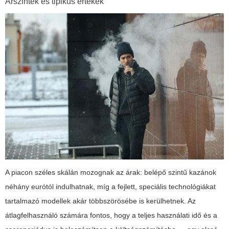
Árszintek és tipikus értékek
A piacon széles skálán mozognak az árak: belépő szintű kazánok
néhány eurótól indulhatnak, míg a fejlett, speciális technológiákat
tartalmazó modellek akár többszörösébe is kerülhetnek. Az
átlagfelhasználó számára fontos, hogy a teljes használati idő és a