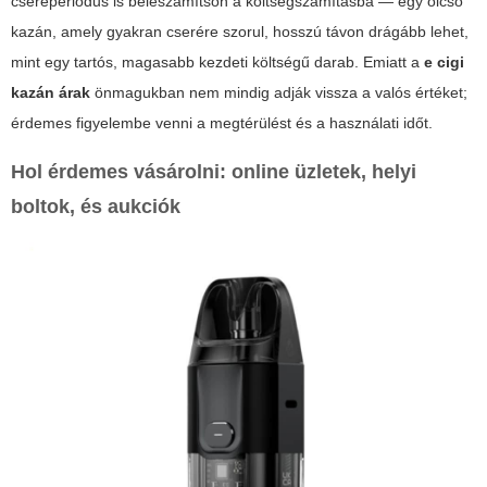
csereperiódus is beleszámítson a költségszámításba — egy olcsó
kazán, amely gyakran cserére szorul, hosszú távon drágább lehet,
mint egy tartós, magasabb kezdeti költségű darab. Emiatt a
e cigi
kazán árak
önmagukban nem mindig adják vissza a valós értéket;
érdemes figyelembe venni a megtérülést és a használati időt.
Hol érdemes vásárolni: online üzletek, helyi
boltok, és aukciók