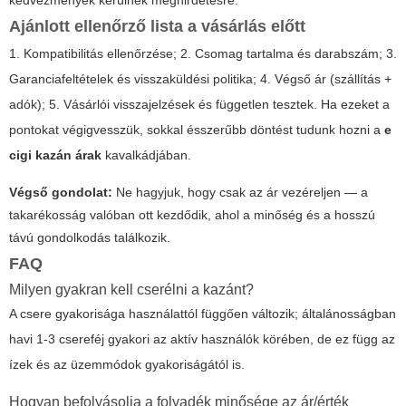
Ajánlott ellenőrző lista a vásárlás előtt
1. Kompatibilitás ellenőrzése; 2. Csomag tartalma és darabszám; 3.
Garanciafeltételek és visszaküldési politika; 4. Végső ár (szállítás +
adók); 5. Vásárlói visszajelzések és független tesztek. Ha ezeket a
pontokat végigvesszük, sokkal ésszerűbb döntést tudunk hozni a
e
cigi kazán árak
kavalkádjában.
Végső gondolat:
Ne hagyjuk, hogy csak az ár vezéreljen — a
takarékosság valóban ott kezdődik, ahol a minőség és a hosszú
távú gondolkodás találkozik.
FAQ
Milyen gyakran kell cserélni a kazánt?
A csere gyakorisága használattól függően változik; általánosságban
havi 1-3 csereféj gyakori az aktív használók körében, de ez függ az
ízek és az üzemmódok gyakoriságától is.
Hogyan befolyásolja a folyadék minősége az ár/érték