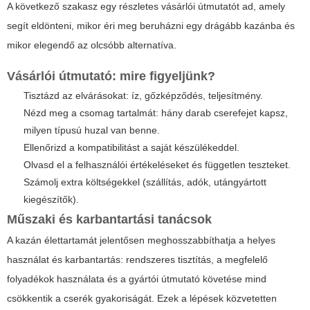
A következő szakasz egy részletes vásárlói útmutatót ad, amely
segít eldönteni, mikor éri meg beruházni egy drágább kazánba és
mikor elegendő az olcsóbb alternatíva.
Vásárlói útmutató: mire figyeljünk?
Tisztázd az elvárásokat: íz, gőzképződés, teljesítmény.
Nézd meg a csomag tartalmát: hány darab cserefejet kapsz,
milyen típusú huzal van benne.
Ellenőrizd a kompatibilitást a saját készülékeddel.
Olvasd el a felhasználói értékeléseket és független teszteket.
Számolj extra költségekkel (szállítás, adók, utángyártott
kiegészítők).
Műszaki és karbantartási tanácsok
A kazán élettartamát jelentősen meghosszabbíthatja a helyes
használat és karbantartás: rendszeres tisztítás, a megfelelő
folyadékok használata és a gyártói útmutató követése mind
csökkentik a cserék gyakoriságát. Ezek a lépések közvetetten