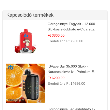
Kapcsolódó termékek
Görögdinnye Fagylalt - 12.000
Slukkos eldobható e-Cigaretta
Ft 3800.00
Eredeti ár：
Ft 7250.00
IBVape Bar 35.000 Slukk -
Narancslekvár Íz | Prémium E-
cigaretta
Ft 6200.00
Eredeti ár：
Ft 14686.00
Görögdinnye Jég eldobható E-