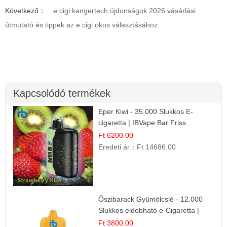
Következő：
e cigi kangertech újdonságok 2026 vásárlási
útmutató és tippek az e cigi okos választásához
Kapcsolódó termékek
Eper Kiwi - 35.000 Slukkos E-
cigaretta | IBVape Bar Friss
Gyümölcs Ízek
Ft 6200.00
Eredeti ár：
Ft 14686.00
Őszibarack Gyümölcslé - 12.000
Slukkos eldobható e-Cigaretta |
Friss Gyümölcs Íz
Ft 3800.00