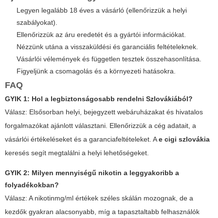
Legyen legalább 18 éves a vásárló (ellenőrizzük a helyi
szabályokat).
Ellenőrizzük az áru eredetét és a gyártói információkat.
Nézzünk utána a visszaküldési és garanciális feltételeknek.
Vásárlói vélemények és független tesztek összehasonlítása.
Figyeljünk a csomagolás és a környezeti hatásokra.
FAQ
GYIK 1: Hol a legbiztonságosabb rendelni Szlovákiából?
Válasz: Elsősorban helyi, bejegyzett webáruházakat és hivatalos
forgalmazókat ajánlott választani. Ellenőrizzük a cég adatait, a
vásárlói értékeléseket és a garanciafeltételeket. A
e cigi szlovákia
keresés segít megtalálni a helyi lehetőségeket.
GYIK 2: Milyen mennyiségű nikotin a leggyakoribb a
folyadékokban?
Válasz: A nikotinmg/ml értékek széles skálán mozognak, de a
kezdők gyakran alacsonyabb, míg a tapasztaltabb felhasználók