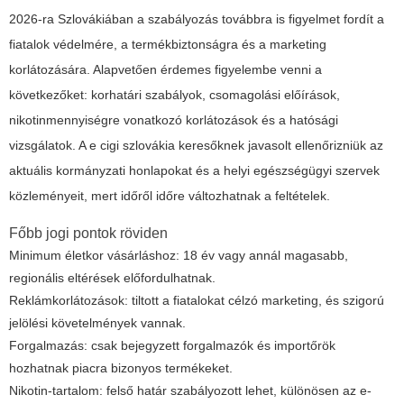
2026-ra Szlovákiában a szabályozás továbbra is figyelmet fordít a
fiatalok védelmére, a termékbiztonságra és a marketing
korlátozására. Alapvetően érdemes figyelembe venni a
következőket: korhatári szabályok, csomagolási előírások,
nikotinmennyiségre vonatkozó korlátozások és a hatósági
vizsgálatok. A
e cigi szlovákia
keresőknek javasolt ellenőrizniük az
aktuális kormányzati honlapokat és a helyi egészségügyi szervek
közleményeit, mert időről időre változhatnak a feltételek.
Főbb jogi pontok röviden
Minimum életkor vásárláshoz: 18 év vagy annál magasabb,
regionális eltérések előfordulhatnak.
Reklámkorlátozások: tiltott a fiatalokat célzó marketing, és szigorú
jelölési követelmények vannak.
Forgalmazás: csak bejegyzett forgalmazók és importőrök
hozhatnak piacra bizonyos termékeket.
Nikotin-tartalom: felső határ szabályozott lehet, különösen az e-