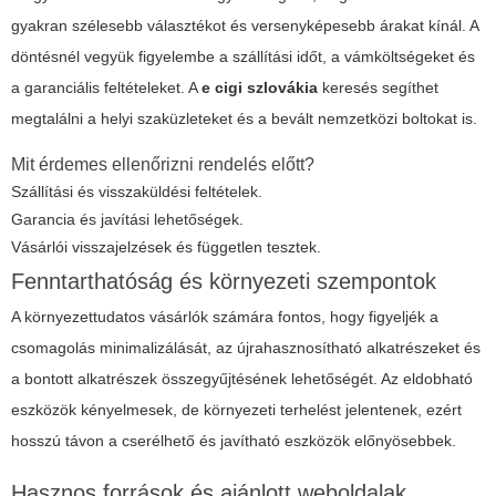
gyakran szélesebb választékot és versenyképesebb árakat kínál. A
döntésnél vegyük figyelembe a szállítási időt, a vámköltségeket és
a garanciális feltételeket. A
e cigi szlovákia
keresés segíthet
megtalálni a helyi szaküzleteket és a bevált nemzetközi boltokat is.
Mit érdemes ellenőrizni rendelés előtt?
Szállítási és visszaküldési feltételek.
Garancia és javítási lehetőségek.
Vásárlói visszajelzések és független tesztek.
Fenntarthatóság és környezeti szempontok
A környezettudatos vásárlók számára fontos, hogy figyeljék a
csomagolás minimalizálását, az újrahasznosítható alkatrészeket és
a bontott alkatrészek összegyűjtésének lehetőségét. Az eldobható
eszközök kényelmesek, de környezeti terhelést jelentenek, ezért
hosszú távon a cserélhető és javítható eszközök előnyösebbek.
Hasznos források és ajánlott weboldalak