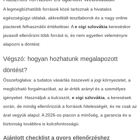
A legmegbízhatóbb források közé tartoznak a hivatalos
egészségügyi oldalak, akkreditált tesztlaborok és a nagy online
piacterek felhasználói értékelései. A
e cigi szlovákia
kereséskor
javasolt ellenőrizni több forrást is, és nem egyetlen véleményre
alapozni a döntést.
Végszó: hogyan hozhatunk megalapozott
döntést?
Összefoglalva: a tudatos vásárlás összeveti a jogi környezetet, a
megbízható forgalmazókat, az ár-érték arányt és a személyes
igényeket. Használjuk a kulcsszót,
e cigi szlovákia
, a keresések
során, de mindig ellenőrizzük a források hitelességét, és ne csak az
árat vegyük alapul. A 2026-os piacon a minőség, a garancia és a
biztonság továbbra is kulcsfontosságú.
Ajánlott checklist a gyors ellenőrzéshez