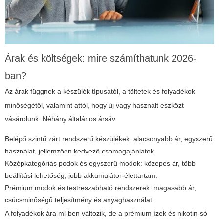
Árak és költségek: mire számíthatunk 2026-
ban?
Az árak függnek a készülék típusától, a töltetek és folyadékok
minőségétől, valamint attól, hogy új vagy használt eszközt
vásárolunk. Néhány általános ársáv:
Belépő szintű zárt rendszerű készülékek: alacsonyabb ár, egyszerű
használat, jellemzően kedvező csomagajánlatok.
Középkategóriás podok és egyszerű modok: közepes ár, több
beállítási lehetőség, jobb akkumulátor-élettartam.
Prémium modok és testreszabható rendszerek: magasabb ár,
csúcsminőségű teljesítmény és anyaghasználat.
A folyadékok ára ml-ben változik, de a prémium ízek és nikotin-só