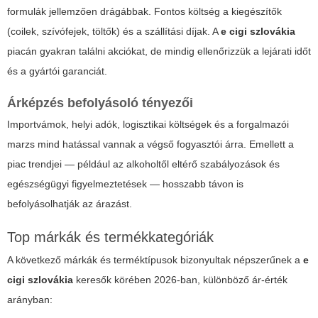
formulák jellemzően drágábbak. Fontos költség a kiegészítők
(coilek, szívófejek, töltők) és a szállítási díjak. A
e cigi szlovákia
piacán gyakran találni akciókat, de mindig ellenőrizzük a lejárati időt
és a gyártói garanciát.
Árképzés befolyásoló tényezői
Importvámok, helyi adók, logisztikai költségek és a forgalmazói
marzs mind hatással vannak a végső fogyasztói árra. Emellett a
piac trendjei — például az alkoholtől eltérő szabályozások és
egészségügyi figyelmeztetések — hosszabb távon is
befolyásolhatják az árazást.
Top márkák és termékkategóriák
A következő márkák és terméktípusok bizonyultak népszerűnek a
e
cigi szlovákia
keresők körében 2026-ban, különböző ár-érték
arányban: