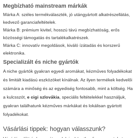
Megbízható mainstream márkák
Márka A: széles termékválaszték, jó utángyártott alkatrészellátás,
kedvező garanciafeltételek.
Márka B: prémium kivitel, hosszú távú megbízhatóság, erős
közösségi támogatás és tartalékalkatrészek.
Márka C: innovatív megoldások, kiváló ízátadás és korszerű
elektronika.
Specializált és niche gyártók
A niche gyártók gyakran egyedi aromákat, kézműves folyadékokat
és limitált kiadású eszközöket kínálnak. Az ilyen termékek kedvelői
számára a minőség és az egyediség fontosabb, mint a költség. Ha
a kulcsszót,
e cigi szlovákia
, speciális feltételekkel használjuk,
gyakran találhatunk kézműves márkákat és lokálisan gyártott
folyadékokat.
Vásárlási tippek: hogyan válasszunk?