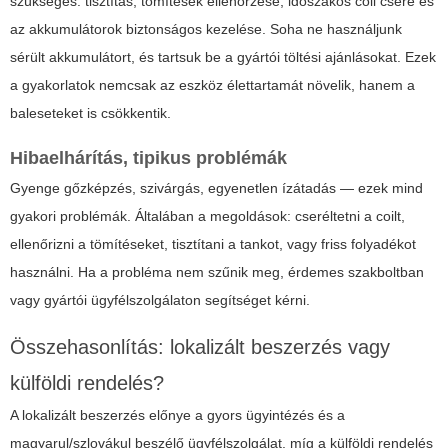
szükséges: tisztítás, tömítések ellenőrzése, időszakos coil csere és
az akkumulátorok biztonságos kezelése. Soha ne használjunk
sérült akkumulátort, és tartsuk be a gyártói töltési ajánlásokat. Ezek
a gyakorlatok nemcsak az eszköz élettartamát növelik, hanem a
baleseteket is csökkentik.
Hibaelhárítás, tipikus problémák
Gyenge gőzképzés, szivárgás, egyenetlen ízátadás — ezek mind
gyakori problémák. Általában a megoldások: cseréltetni a coilt,
ellenőrizni a tömítéseket, tisztítani a tankot, vagy friss folyadékot
használni. Ha a probléma nem szűnik meg, érdemes szakboltban
vagy gyártói ügyfélszolgálaton segítséget kérni.
Összehasonlítás: lokalizált beszerzés vagy
külföldi rendelés?
A lokalizált beszerzés előnye a gyors ügyintézés és a
magyarul/szlovákul beszélő ügyfélszolgálat, míg a külföldi rendelés