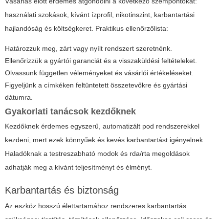
Vásárlás előtt érdemes átgondolni a következő szempontokat:
használati szokások, kívánt ízprofil, nikotinszint, karbantartási
hajlandóság és költségkeret. Praktikus ellenőrzőlista:
Határozzuk meg, zárt vagy nyílt rendszert szeretnénk.
Ellenőrizzük a gyártói garanciát és a visszaküldési feltételeket.
Olvassunk független véleményeket és vásárlói értékeléseket.
Figyeljünk a címkéken feltüntetett összetevőkre és gyártási
dátumra.
Gyakorlati tanácsok kezdőknek
Kezdőknek érdemes egyszerű, automatizált pod rendszerekkel
kezdeni, mert ezek könnyűek és kevés karbantartást igényelnek.
Haladóknak a testreszabható modok és rda/rta megoldások
adhatják meg a kívánt teljesítményt és élményt.
Karbantartás és biztonság
Az eszköz hosszú élettartamához rendszeres karbantartás