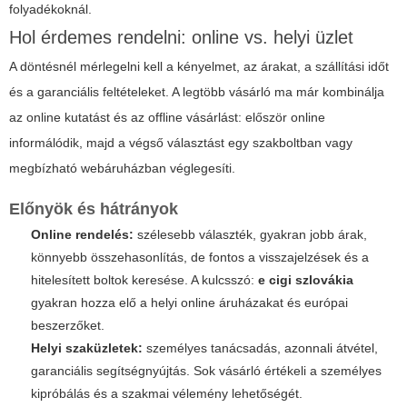
folyadékoknál.
Hol érdemes rendelni: online vs. helyi üzlet
A döntésnél mérlegelni kell a kényelmet, az árakat, a szállítási időt
és a garanciális feltételeket. A legtöbb vásárló ma már kombinálja
az online kutatást és az offline vásárlást: először online
informálódik, majd a végső választást egy szakboltban vagy
megbízható webáruházban véglegesíti.
Előnyök és hátrányok
Online rendelés:
szélesebb választék, gyakran jobb árak,
könnyebb összehasonlítás, de fontos a visszajelzések és a
hitelesített boltok keresése. A kulcsszó:
e cigi szlovákia
gyakran hozza elő a helyi online áruházakat és európai
beszerzőket.
Helyi szaküzletek:
személyes tanácsadás, azonnali átvétel,
garanciális segítségnyújtás. Sok vásárló értékeli a személyes
kipróbálás és a szakmai vélemény lehetőségét.