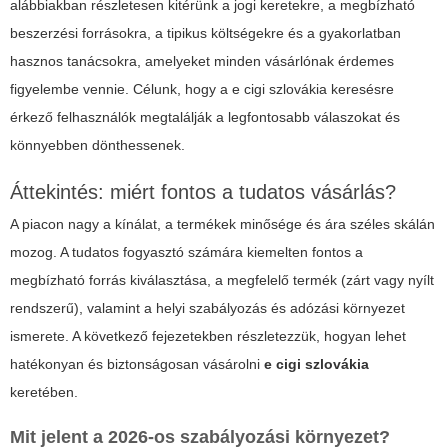
alábbiakban részletesen kitérünk a jogi keretekre, a megbízható
beszerzési forrásokra, a tipikus költségekre és a gyakorlatban
hasznos tanácsokra, amelyeket minden vásárlónak érdemes
figyelembe vennie. Célunk, hogy a
e cigi szlovákia
keresésre
érkező felhasználók megtalálják a legfontosabb válaszokat és
könnyebben dönthessenek.
Áttekintés: miért fontos a tudatos vásárlás?
A piacon nagy a kínálat, a termékek minősége és ára széles skálán
mozog. A tudatos fogyasztó számára kiemelten fontos a
megbízható forrás kiválasztása, a megfelelő termék (zárt vagy nyílt
rendszerű), valamint a helyi szabályozás és adózási környezet
ismerete. A következő fejezetekben részletezzük, hogyan lehet
hatékonyan és biztonságosan vásárolni
e cigi szlovákia
keretében.
Mit jelent a 2026-os szabályozási környezet?