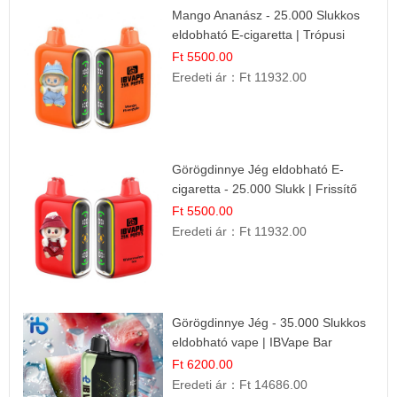
Mango Ananász - 25.000 Slukkos
eldobható E-cigaretta | Trópusi
Ízélmény
Ft 5500.00
Eredeti ár：
Ft 11932.00
Görögdinnye Jég eldobható E-
cigaretta - 25.000 Slukk | Frissítő
Nyári Íz
Ft 5500.00
Eredeti ár：
Ft 11932.00
Görögdinnye Jég - 35.000 Slukkos
eldobható vape | IBVape Bar
Frissítő Nyári Íz
Ft 6200.00
Eredeti ár：
Ft 14686.00