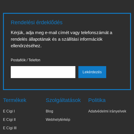
Rendelési érdeklődés
Kérjük, adja meg e-mail címét vagy telefonszámát a
rendelés állapotának és a szállítási információk
ellenőrzéséhez.
Postafiók / Telefon
Termékek
Szolgáltatások
Politika
E Cigi I
Blog
Adatvédelmi irányelvek
E Cigi II
Webhelytérkép
E Cigi III