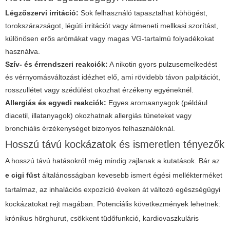
Légzőszervi irritáció:
Sok felhasználó tapasztalhat köhögést,
torokszárazságot, légúti irritációt vagy átmeneti mellkasi szorítást,
különösen erős arómákat vagy magas VG-tartalmú folyadékokat
használva.
Szív- és érrendszeri reakciók:
A nikotin gyors pulzusemelkedést
és vérnyomásváltozást idézhet elő, ami rövidebb távon palpitációt,
rosszullétet vagy szédülést okozhat érzékeny egyéneknél.
Allergiás és egyedi reakciók:
Egyes aromaanyagok (például
diacetil, illatanyagok) okozhatnak allergiás tüneteket vagy
bronchiális érzékenységet bizonyos felhasználóknál.
Hosszú távú kockázatok és ismeretlen tényezők
A hosszú távú hatásokról még mindig zajlanak a kutatások. Bár az
e cigi füst
általánosságban kevesebb ismert égési mellékterméket
tartalmaz, az inhalációs expozíció éveken át változó egészségügyi
kockázatokat rejt magában. Potenciális következmények lehetnek:
krónikus hörghurut, csökkent tüdőfunkció, kardiovaszkuláris