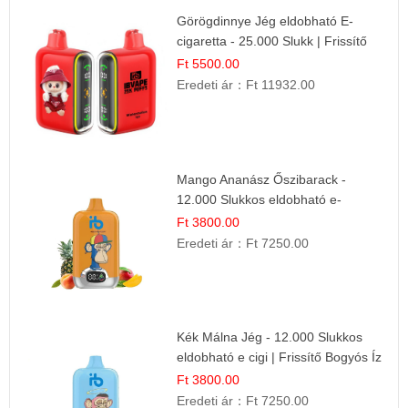
Görögdinnye Jég eldobható E-
cigaretta - 25.000 Slukk | Frissítő
Nyári Íz
Ft 5500.00
Eredeti ár：
Ft 11932.00
Mango Ananász Őszibarack -
12.000 Slukkos eldobható e-
Cigaretta
Ft 3800.00
Eredeti ár：
Ft 7250.00
Kék Málna Jég - 12.000 Slukkos
eldobható e cigi | Frissítő Bogyós Íz
Ft 3800.00
Eredeti ár：
Ft 7250.00