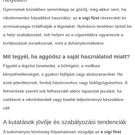
Gyermekek közelében semmiképp se gőzölj, még akkor sem, ha
nikotinmentes folyadékot használsz: az
e cigi füst
részecskéi és
aromaanyagai irritálhatják a légutakat. Nyilvános terekben tartsd be
a helyi szabályozást; sok helyen az e-cigarettákra ugyanazok a
korlátozások vonatkoznak, mint a dohánytermékekre.
Mit tegyél, ha aggódsz a saját használatod miatt?
Figyeld a légzési tüneteidet, a köhögést, a mellkasi
kényelmetlenséget, a gyakori fejfájást vagy alvászavarokat. Ha
ezek jelentkeznek, fordulj háziorvoshoz vagy tüdőgyógyászhoz. A
felmérések szerint sok felhasználó akkor tapasztal javulást, ha
csökkenti a nikotinbevitelt vagy kisebb teljesítményű készülékre
vált.
A kutatások jövője és szabályozási tendenciák
A tudományos közösség folyamatosan vizsgálja az
e cigi füst