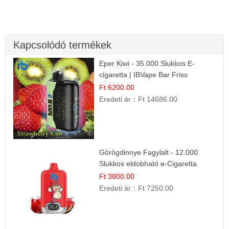
Kapcsolódó termékek
Eper Kiwi - 35.000 Slukkos E-
cigaretta | IBVape Bar Friss
Gyümölcs Ízek
Ft 6200.00
Eredeti ár：
Ft 14686.00
Görögdinnye Fagylalt - 12.000
Slukkos eldobható e-Cigaretta
Ft 3800.00
Eredeti ár：
Ft 7250.00