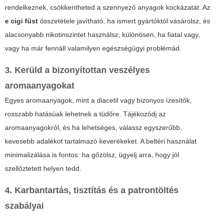
rendelkeznek, csökkentheted a szennyező anyagok kockázatát. Az
e cigi füst
összetétele javítható, ha ismert gyártóktól vásárolsz, és
alacsonyabb nikotinszintet használsz, különösen, ha fiatal vagy,
vagy ha már fennáll valamilyen egészségügyi problémád.
3. Kerüld a bizonyítottan veszélyes
aromaanyagokat
Egyes aromaanyagok, mint a diacetil vagy bizonyos ízesítők,
rosszabb hatásúak lehetnek a tüdőre. Tájékozódj az
aromaanyagokról, és ha lehetséges, válassz egyszerűbb,
kevesebb adalékot tartalmazó keverékeket. A beltéri használat
minimalizálása is fontos: ha gőzölsz, ügyelj arra, hogy jól
szellőztetett helyen tedd.
4. Karbantartás, tisztítás és a patrontöltés
szabályai