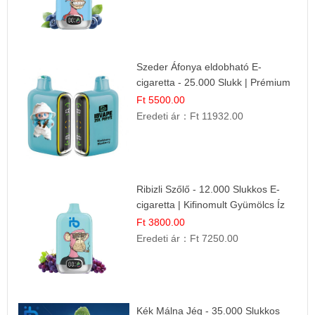
Szeder Áfonya eldobható E-
cigaretta - 25.000 Slukk | Prémium
Gyümölcs Íz
Ft 5500.00
Eredeti ár：
Ft 11932.00
Ribizli Szőlő - 12.000 Slukkos E-
cigaretta | Kifinomult Gyümölcs Íz
Ft 3800.00
Eredeti ár：
Ft 7250.00
Kék Málna Jég - 35.000 Slukkos