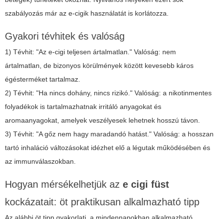
szabályozás már az e-cigik használatát is korlátozza.
Gyakori tévhitek és valóság
1) Tévhit: "Az e-cigi teljesen ártalmatlan." Valóság: nem
ártalmatlan, de bizonyos körülmények között kevesebb káros
égésterméket tartalmaz.
2) Tévhit: "Ha nincs dohány, nincs rizikó." Valóság: a nikotinmentes
folyadékok is tartalmazhatnak irritáló anyagokat és
aromaanyagokat, amelyek veszélyesek lehetnek hosszú távon.
3) Tévhit: "A gőz nem hagy maradandó hatást." Valóság: a hosszan
tartó inhaláció változásokat idézhet elő a légutak működésében és
az immunválaszokban.
Hogyan mérsékelhetjük az
e cigi füst
kockázatait: öt praktikusan alkalmazható tipp
Az alábbi öt tipp gyakorlati, a mindennapokban alkalmazható