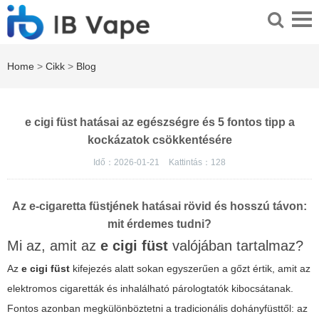
Home
>
Cikk
>
Blog
e cigi füst hatásai az egészségre és 5 fontos tipp a
kockázatok csökkentésére
Idő：2026-01-21
Kattintás：
128
Az e-cigaretta füstjének hatásai rövid és hosszú távon:
mit érdemes tudni?
Mi az, amit az
e cigi füst
valójában tartalmaz?
Az
e cigi füst
kifejezés alatt sokan egyszerűen a gőzt értik, amit az
elektromos cigaretták és inhalálható párologtatók kibocsátanak.
Fontos azonban megkülönböztetni a tradicionális dohányfüsttől: az