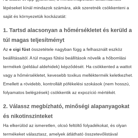
lépéseket kínál mindazok számára, akik szeretnék csökkenteni a
saját és környezetük kockázatát:
1. Tartsd alacsonyan a hőmérsékletet és kerüld a
túl magas teljesítményt
Az
e cigi füst
összetétele nagyban függ a felhasznált eszköz
beállításaitól. A túl magas fűtési beállítások növelik a hőbomlási
termékek (például aldehidek) képződését. Ha csökkented a wattot
vagy a hőmérsékletet, kevesebb toxikus melléktermék keletkezhet.
Emellett a rövidebb, kontrollált pöfékelési szokások (nem hosszú,
folyamatos belégzések) csökkentik az expozíció mértékét.
2. Válassz megbízható, minőségi alapanyagokat
és nikotinszinteket
Ha elkerülöd az ismeretlen, olcsó feltöltő folyadékokat, és olyan
termékeket választasz, amelyek átlátható összetevőlistával