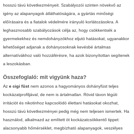
hosszú távú következményeit. Szabályozói szinten növekvő az
igény az alapanyagok átláthatóságára, a gyártás minőségi
előírásaira és a fiatalok védelmére irányuló korlátozásokra. A
leghasznosabb szabályozások célja az, hogy csökkentsék a
gyermekekhez és nemdohányzókhoz eljutó hatásokat, ugyanakkor
lehetőséget adjanak a dohányosoknak kevésbé ártalmas
alternatívákhoz való hozzáférésre, ha azok bizonyítottan segítenek
a leszokásban.
Összefoglaló: mit vigyünk haza?
Az
e cigi füst
nem azonos a hagyományos dohányfüst teljes
kockázatprofiljával, de nem is ártalmatlan. Rövid távon légúti
irritációt és nikotinhoz kapcsolódó élettani hatásokat okozhat,
hosszú távú következményei pedig még nem teljesen ismertek. Ha
használod, alkalmazd az említett öt kockázatcsökkentő tippet:
alacsonyabb hőmérséklet, megbízható alapanyagok, veszélyes