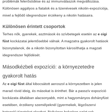
problémák felerősödése és az immunválaszok megváltozása.
Különösen aggályos a fiatalok és a tizenévesek nikotin-expozíciója,
mivel a fejlődő idegrendszer érzékeny a nikotin hatásaira.
Különösen érintett csoportok
Terhes nők, gyerekek, asztmások és szívbetegek esetén az
e cigi
füst
kockázatai jelentősebbé válnak. A magzatra gyakorolt hatások
bizonytalanok, de a nikotin bizonyítottan károsíthatja a magzati
idegrendszer fejlődését.
Másodkézbeli expozíció: a környezetedre
gyakorolt hatás
Az
e cigi füst
által kibocsátott aeroszol a környezetben is jelen
marad rövid ideig, és másokat is érinthet. Bár a passzív expozíció
kockázata általában alacsonyabb, mint a hagyományos dohányfüst
esetében, érzékeny személyeknél (gyermekek, légzőszervi
betegek) tüneteket okozhat. Nyilvános helyeken ezért sok