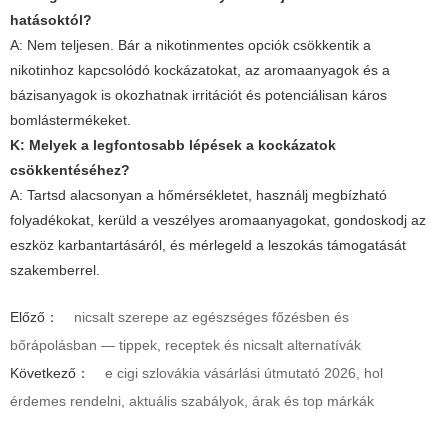
hatásoktól?
A: Nem teljesen. Bár a nikotinmentes opciók csökkentik a
nikotinhoz kapcsolódó kockázatokat, az aromaanyagok és a
bázisanyagok is okozhatnak irritációt és potenciálisan káros
bomlástermékeket.
K: Melyek a legfontosabb lépések a kockázatok
csökkentéséhez?
A: Tartsd alacsonyan a hőmérsékletet, használj megbízható
folyadékokat, kerüld a veszélyes aromaanyagokat, gondoskodj az
eszköz karbantartásáról, és mérlegeld a leszokás támogatását
szakemberrel.
Előző：
nicsalt szerepe az egészséges főzésben és
bőrápolásban — tippek, receptek és nicsalt alternatívák
Következő：
e cigi szlovákia vásárlási útmutató 2026, hol
érdemes rendelni, aktuális szabályok, árak és top márkák