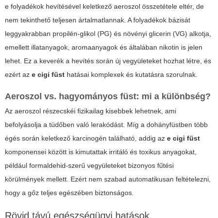
e folyadékok hevítésével keletkező aeroszol összetétele eltér, de
nem tekinthető teljesen ártalmatlannak. A folyadékok bázisát
leggyakrabban propilén-glikol (PG) és növényi glicerin (VG) alkotja,
emellett illatanyagok, aromaanyagok és általában nikotin is jelen
lehet. Ez a keverék a hevítés során új vegyületeket hozhat létre, és
ezért az
e cigi füst
hatásai komplexek és kutatásra szorulnak.
Aeroszol vs. hagyományos füst: mi a különbség?
Az aeroszol részecskéi fizikailag kisebbek lehetnek, ami
befolyásolja a tüdőben való lerakódást. Míg a dohányfüstben több
égés során keletkező karcinogén található, addig az
e cigi füst
komponensei között is kimutattak irritáló és toxikus anyagokat,
például formaldehid-szerű vegyületeket bizonyos fűtési
körülmények mellett. Ezért nem szabad automatikusan feltételezni,
hogy a gőz teljes egészében biztonságos.
Rövid távú egészségügyi hatások