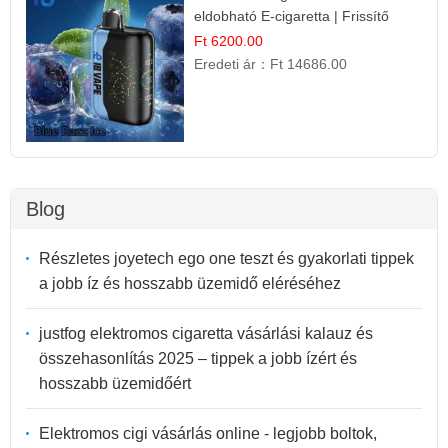
eldobható E-cigaretta | Frissítő
Ízélmény
Ft 6200.00
Eredeti ár：
Ft 14686.00
Blog
Részletes joyetech ego one teszt és gyakorlati tippek
a jobb íz és hosszabb üzemidő eléréséhez
justfog elektromos cigaretta vásárlási kalauz és
összehasonlítás 2025 – tippek a jobb ízért és
hosszabb üzemidőért
Elektromos cigi vásárlás online - legjobb boltok,