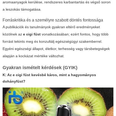
aromaanyagok kerülése, rendszeres karbantartás és végső soron
a leszokás támogatása.
Forráskritika és a személyre szabott döntés fontossága
A publikációk és tanulmányok gyakran eltérő eredményeket
közölnek az
e cigi füst
vonatkozásában; ezért fontos, hogy több
forrást tekints meg és konzultálj egészségügyi szakemberrel.
Egyéni egészségi állapot, életkor, terhesség vagy társbetegségek
alapján a kockázat mértéke változhat.
Gyakran ismételt kérdések (GYIK)
K: Az
e cigi füst
kevésbé káros, mint a hagyományos
dohányfüst?