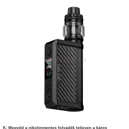
K: Megvéd a nikotinmentes folyadék teljesen a káros