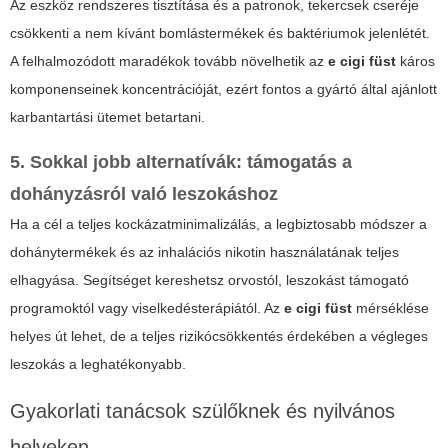
Az eszköz rendszeres tisztítása és a patronok, tekercsek cseréje
csökkenti a nem kívánt bomlástermékek és baktériumok jelenlétét.
A felhalmozódott maradékok tovább növelhetik az
e cigi füst
káros
komponenseinek koncentrációját, ezért fontos a gyártó által ajánlott
karbantartási ütemet betartani.
5. Sokkal jobb alternatívák: támogatás a
dohányzásról való leszokáshoz
Ha a cél a teljes kockázatminimalizálás, a legbiztosabb módszer a
dohánytermékek és az inhalációs nikotin használatának teljes
elhagyása. Segítséget kereshetsz orvostól, leszokást támogató
programoktól vagy viselkedésterápiától. Az
e cigi füst
mérséklése
helyes út lehet, de a teljes rizikócsökkentés érdekében a végleges
leszokás a leghatékonyabb.
Gyakorlati tanácsok szülőknek és nyilvános
helyeken