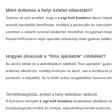
Miért érdemes a helyi üzletet választani?
Számos ok szól amellett, hogy a
e cigi bolt komárno
típusú helye
aromák kipróbálási lehetősége, továbbá a garanciális és szervizl
szemben a vásárló azonnal kérdezhet, tesztelhet, és gyorsan megol
Komárom/Komárno régió speciális szituációja miatt gyakran találko
Hogyan olvassuk a "friss ajánlatok" címkéket?
Az akciós táblák és a weboldalakon található "friss ajánlatok" gyak
érdemes ellenőrizni: meddig érvényes az akció, van-e korlátozás (
porlasztó, e-folyadék). Az ár-érték arány vizsgálatához hasznos leh
Termékkategóriák, amiket a helyi boltokban találunk
A Komárom környéki
e cigi bolt komárno
kínálatában általában az
középkategóriás modok és modyel, teljesítményorientált eszközök, 