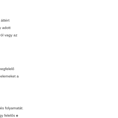
áttért
y adott
ról vagy az
megfelelő
 elemeket a
tés folyamatát.
gy felelős
e