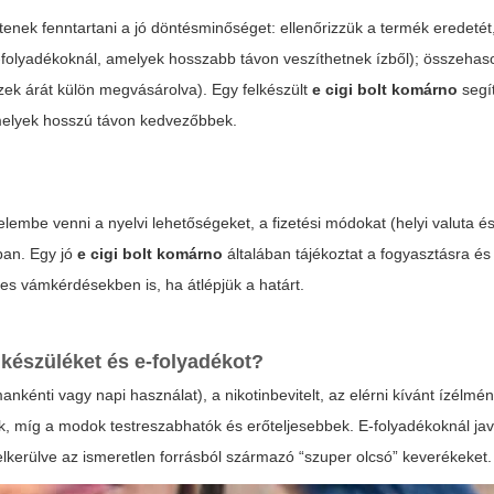
ek fenntartani a jó döntésminőséget: ellenőrizzük a termék eredetét,
 e-folyadékoknál, amelyek hosszabb távon veszíthetnek ízből); összehaso
zek árát külön megvásárolva). Egy felkészült
e cigi bolt komárno
segít
amelyek hosszú távon kedvezőbbek.
be venni a nyelvi lehetőségeket, a fizetési módokat (helyi valuta és
ban. Egy jó
e cigi bolt komárno
általában tájékoztat a fogyasztásra és
ges vámkérdésekben is, ha átlépjük a határt.
 készüléket és e-folyadékot?
nkénti vagy napi használat), a nikotinbevitelt, az elérni kívánt ízélmén
k, míg a modok testreszabhatók és erőteljesebbek. E-folyadékoknál jav
lkerülve az ismeretlen forrásból származó “szuper olcsó” keverékeket