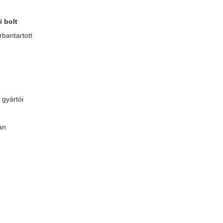
i bolt
rbantartott
 gyártói
an