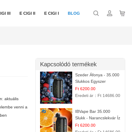
IGI III
E CIGI II
E CIGI I
BLOG
Kapcsolódó termékek
Szeder Áfonya - 35.000
Slukkos Egyszer
Használatos E-cigaretta
Ft 6200.00
| Prémium Ízélmény
Eredeti ár：
Ft 14686.00
: aktuális
yelembe venni a
IBVape Bar 35.000
zben
Slukk - Narancslekvár Íz
| Prémium E-cigaretta
Ft 6200.00