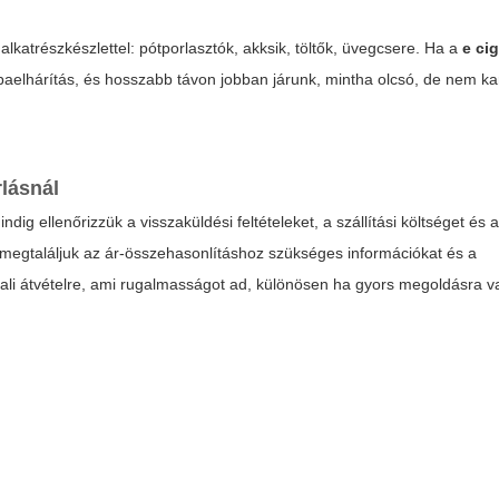
 alkatrészkészlettel: pótporlasztók, akksik, töltők, üvegcsere. Ha a
e cig
hibaelhárítás, és hosszabb távon jobban járunk, mintha olcsó, de nem ka
rlásnál
ig ellenőrizzük a visszaküldési feltételeket, a szállítási költséget és a
egtaláljuk az ár-összehasonlításhoz szükséges információkat és a
nali átvételre, ami rugalmasságot ad, különösen ha gyors megoldásra v