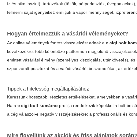
íz és nikotinszint), tartozékok (töltők, pótporlasztók, üvegpalackok
felmérni saját igényeiket: említjük a vapor mennyiségét, ízpreferenci
Hogyan értelmezzük a vásárlói véleményeket?
Az online vélemények fontos visszajelzést adnak a
e cigi bolt ko
következőkre: több különböző platformon megjelenő visszajelzések, r
említett vásárlási élmény (személyes kiszolgálás, utánkövetés), 
szponzorált posztokat és a valódi vásárlói beszámolókat; az értéke
Tippek a hitelesség megállapításához
Keressünk hosszabb, részletes értékeléseket, amelyekben a vásárló l
Ha a
e cigi bolt komárno
profilja rendelkezik képekkel a bolt bels
a cég válaszol-e negatív visszajelzésekre; a professzionális és kons
Mire figyeljünk az akciók és friss ajánlatok során