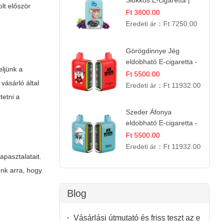
Slukkos E-cigaretta |
olt először
Kifinomult Gyümölcs Íz
Ft 3800.00
Eredeti ár：
Ft 7250.00
Görögdinnye Jég
eldobható E-cigaretta -
eljünk a
25.000 Slukk | Frissítő
Ft 5500.00
vásárló által
Nyári Íz
Eredeti ár：
Ft 11932.00
tetni a
Szeder Áfonya
eldobható E-cigaretta -
25.000 Slukk | Prémium
Ft 5500.00
Gyümölcs Íz
Eredeti ár：
Ft 11932.00
apasztalatait.
ünk arra, hogy
Blog
Vásárlási útmutató és friss teszt az e