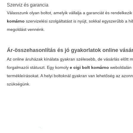
Szerviz és garancia
Válasszunk olyan boltot, amelyik vállalja a garanciát és rendelkezik
komárno
szervizelési szolgáltatást is nyújt, sokkal egyszerűbb a 
megoldást vennénk.
Ár-összehasonlítás és jó gyakorlatok online vásá
Az online áruházak kínálata gyakran szélesebb, de vásárlás előtt mind
forgalmazói státuszt. Egy komoly
e cigi bolt komárno
weboldalán m
termékleírásokat. A helyi boltoknál gyakran van lehetőség az azon
szükségünk.