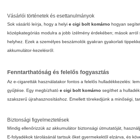
Vásárlói történetek és esettanulmányok
Sok vásárló leírja, hogy a helyi
e cigi bolt komárno
hogyan segített
középkategóriás modulra a jobb ízélmény érdekében; mások arról s
helyhez. Ezek a személyes beszámolók gyakran gyakorlati tippekkel
akkumulátor-kezelésről.
Fenntarthatóság és felelős fogyasztás
Az e-cigaretták használatakor fontos a felelős hulladékkezelés: le
gyűjtése. Egy megbízható
e cigi bolt komárno
segíthet a hulladé
szakszerű újrahasznosításhoz. Emellett törekedjünk a minőségi, ta
Biztonsági figyelmeztetések
Mindig ellenőrizzük az akkumulátor biztonsági útmutatóját, használjun
E-folyadékok tárolásánál tartsuk őket gyermekektől elzárva, és köv