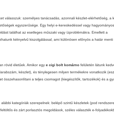
ket válasszuk: személyes tanácsadás, azonnali készlet-elérhetőség, a
ehetőségek egyszerűsége. Egy helyi e-kereskedéssel vagy hagyományos 
dást találhat az esetleges műszaki vagy ízproblémákra. Emellett a
zhatunk kétnyelvű kiszolgálással, ami különösen előnyös a határ menti
ran rövid életűek. Amikor egy
e cigi bolt komárno
felületén látunk ked
darabszám, készlet), és ténylegesen milyen termékekre vonatkozik (esz
et összehasonlítani a teljes csomagot (kiegészítők, tartozékok) és a gyá
 alábbi kategóriák szerepelnek: belépő szintű készletek (pod rendszere
feltöltős és zárt porlasztós megoldások, széles választék e-folyadékok