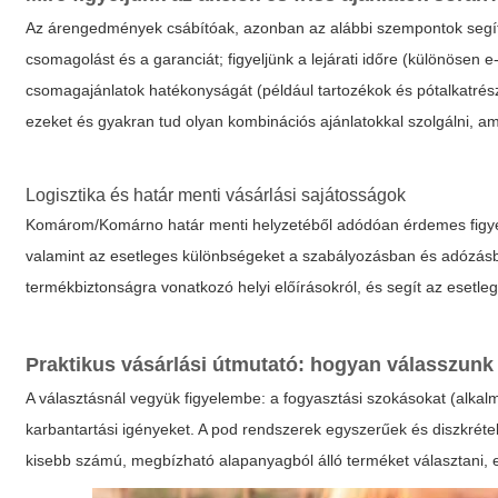
Az árengedmények csábítóak, azonban az alábbi szempontok segíten
csomagolást és a garanciát; figyeljünk a lejárati időre (különösen
csomagajánlatok hatékonyságát (például tartozékok és pótalkatrés
ezeket és gyakran tud olyan kombinációs ajánlatokkal szolgálni, 
Logisztika és határ menti vásárlási sajátosságok
Komárom/Komárno határ menti helyzetéből adódóan érdemes figyelem
valamint az esetleges különbségeket a szabályozásban és adózás
termékbiztonságra vonatkozó helyi előírásokról, és segít az esetle
Praktikus vásárlási útmutató: hogyan válasszunk
A választásnál vegyük figyelembe: a fogyasztási szokásokat (alkalma
karbantartási igényeket. A pod rendszerek egyszerűek és diszkréte
kisebb számú, megbízható alapanyagból álló terméket választani, e