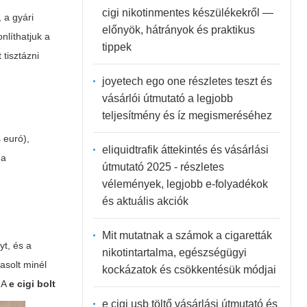
cigi nikotinmentes készülékekről —
 a gyári
előnyök, hátrányok és praktikus
nlíthatjuk a
tippek
 tisztázni
joyetech ego one részletes teszt és
vásárlói útmutató a legjobb
teljesítmény és íz megismeréséhez
 euró),
eliquidtrafik áttekintés és vásárlási
 a
útmutató 2025 - részletes
vélemények, legjobb e-folyadékok
és aktuális akciók
Mit mutatnak a számok a cigaretták
yt, és a
nikotintartalma, egészségügyi
asolt minél
kockázatok és csökkentésük módjai
. A
e cigi bolt
e cigi usb töltő vásárlási útmutató és