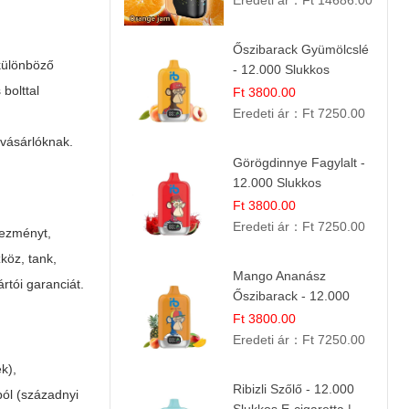
Eredeti ár：
Ft 14686.00
Őszibarack Gyümölcslé
 különböző
- 12.000 Slukkos
eldobható e-Cigaretta |
bolttal
Ft 3800.00
Friss Gyümölcs Íz
Eredeti ár：
Ft 7250.00
 vásárlóknak.
Görögdinnye Fagylalt -
12.000 Slukkos
eldobható e-Cigaretta
Ft 3800.00
Eredeti ár：
Ft 7250.00
vezményt,
köz, tank,
Mango Ananász
rtói garanciát.
Őszibarack - 12.000
Slukkos eldobható e-
Ft 3800.00
Cigaretta
Eredeti ár：
Ft 7250.00
k),
Ribizli Szőlő - 12.000
ból (századnyi