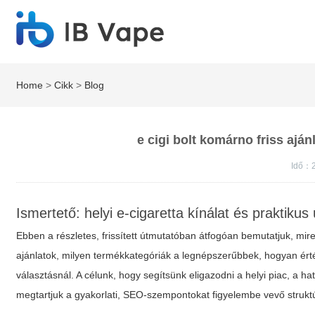
Home
>
Cikk
>
Blog
e cigi bolt komárno friss ajá
Idő：2
Ismertető: helyi e-cigaretta kínálat és praktik
Ebben a részletes, frissített útmutatóban átfogóan bemutatjuk, mir
ajánlatok, milyen termékkategóriák a legnépszerűbbek, hogyan ért
választásnál. A célunk, hogy segítsünk eligazodni a helyi piac, a h
megtartjuk a gyakorlati, SEO-szempontokat figyelembe vevő struktú