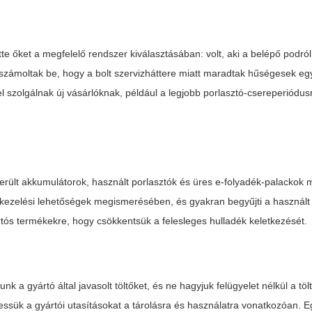
e őket a megfelelő rendszer kiválasztásában: volt, aki a belépő podról 
zámoltak be, hogy a bolt szervizháttere miatt maradtak hűségesek eg
 szolgálnak új vásárlóknak, például a legjobb porlasztó-csereperiódus
merült akkumulátorok, használt porlasztók és üres e-folyadék-palackok 
kkezelési lehetőségek megismerésében, és gyakran begyűjti a használt
rtós termékekre, hogy csökkentsük a felesleges hulladék keletkezését.
k a gyártó által javasolt töltőket, és ne hagyjuk felügyelet nélkül a töl
essük a gyártói utasításokat a tárolásra és használatra vonatkozóan. E