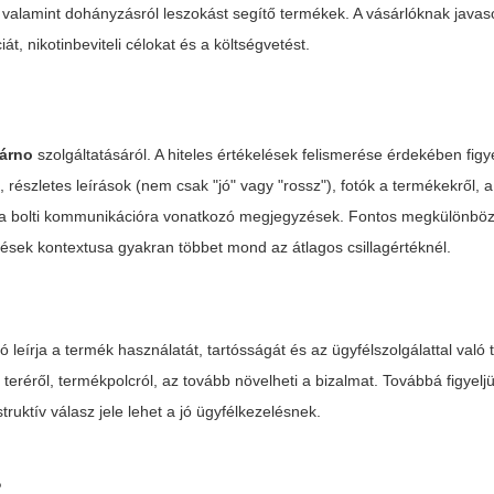
), valamint dohányzásról leszokást segítő termékek. A vásárlóknak javas
át, nikotinbeviteli célokat és a költségvetést.
márno
szolgáltatásáról. A hiteles értékelések felismerése érdekében figy
észletes leírások (nem csak "jó" vagy "rossz"), fotók a termékekről, a 
és a bolti kommunikációra vonatkozó megjegyzések. Fontos megkülönböz
lések kontextusa gyakran többet mond az átlagos csillagértéknél.
eírja a termék használatát, tartósságát és az ügyfélszolgálattal való t
ő teréről, termékpolcról, az tovább növelheti a bizalmat. Továbbá figyelj
truktív válasz jele lehet a jó ügyfélkezelésnek.
?