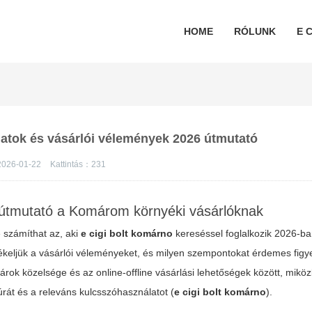
HOME
RÓLUNK
E C
nlatok és vásárlói vélemények 2026 útmutató
026-01-22
Kattintás：
231
us útmutató a Komárom környéki vásárlóknak
e számíthat az, aki
e cigi bolt komárno
kereséssel foglalkozik 2026-ban
ékeljük a vásárlói véleményeket, és milyen szempontokat érdemes fig
atárok közelsége és az online-offline vásárlási lehetőségek között, mikö
rát és a releváns kulcsszóhasználatot (
e cigi bolt komárno
).