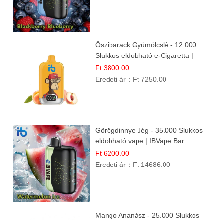
Őszibarack Gyümölcslé - 12.000
Slukkos eldobható e-Cigaretta |
Friss Gyümölcs Íz
Ft 3800.00
Eredeti ár：
Ft 7250.00
Görögdinnye Jég - 35.000 Slukkos
eldobható vape | IBVape Bar
Frissítő Nyári Íz
Ft 6200.00
Eredeti ár：
Ft 14686.00
Mango Ananász - 25.000 Slukkos