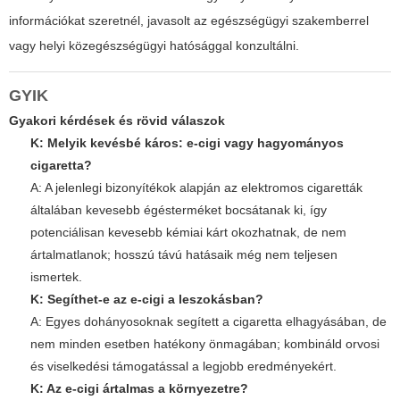
információkat szeretnél, javasolt az egészségügyi szakemberrel
vagy helyi közegészségügyi hatósággal konzultálni.
GYIK
Gyakori kérdések és rövid válaszok
K: Melyik kevésbé káros: e-cigi vagy hagyományos
cigaretta?
A: A jelenlegi bizonyítékok alapján az elektromos cigaretták
általában kevesebb égésterméket bocsátanak ki, így
potenciálisan kevesebb kémiai kárt okozhatnak, de nem
ártalmatlanok; hosszú távú hatásaik még nem teljesen
ismertek.
K: Segíthet-e az e-cigi a leszokásban?
A: Egyes dohányosoknak segített a cigaretta elhagyásában, de
nem minden esetben hatékony önmagában; kombináld orvosi
és viselkedési támogatással a legjobb eredményekért.
K: Az e-cigi ártalmas a környezetre?