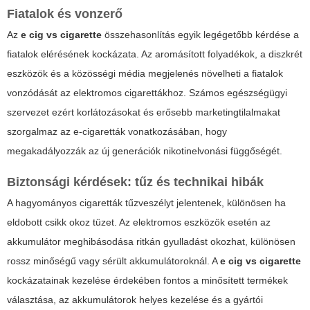
Fiatalok és vonzerő
Az
e cig vs cigarette
összehasonlítás egyik legégetőbb kérdése a
fiatalok elérésének kockázata. Az aromásított folyadékok, a diszkrét
eszközök és a közösségi média megjelenés növelheti a fiatalok
vonzódását az elektromos cigarettákhoz. Számos egészségügyi
szervezet ezért korlátozásokat és erősebb marketingtilalmakat
szorgalmaz az e-cigaretták vonatkozásában, hogy
megakadályozzák az új generációk nikotinelvonási függőségét.
Biztonsági kérdések: tűz és technikai hibák
A hagyományos cigaretták tűzveszélyt jelentenek, különösen ha
eldobott csikk okoz tüzet. Az elektromos eszközök esetén az
akkumulátor meghibásodása ritkán gyulladást okozhat, különösen
rossz minőségű vagy sérült akkumulátoroknál. A
e cig vs cigarette
kockázatainak kezelése érdekében fontos a minősített termékek
választása, az akkumulátorok helyes kezelése és a gyártói