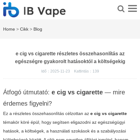
Home
>
Cikk
>
Blog
e cig vs cigarette részletes összehasonlítás az
egészségre gyakorolt hatásoktól a költségekig
Idő：2025-11-23
Kattintás：
139
Átfogó útmutató:
e cig vs cigarette
— mire
érdemes figyelni?
Ez a részletes összehasonlítás célzottan az
e cig vs cigarette
témakör köré épül, hogy segítsen eligazodni az egészségügyi
hatások, a költségek, a használati szokások és a szabályozási
különbségek között. A cikk nem egyetlen állítást ismétel, hanem