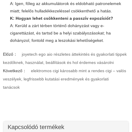
A: Igen, főleg az akkumulátorok és eldobható patronelemek
miatt; felelős hulladékkezeléssel csökkenthető a hatás.
K: Hogyan lehet csökkenteni a passzív expozíciót?
A: Kerüld a zárt térben történő dohányzást vagy e-
cigarettázást, és tartsd be a helyi szabályozásokat; ha
dohányzol, fontold meg a leszokási lehetőségeket.
Előző：
joyetech ego aio részletes áttekintés és gyakorlati tippek
kezdőknek, használat, beállítások és hol érdemes vásárolni
Következő：
elektromos cigi károsabb mint a rendes cigi – valós
veszélyek, legfrissebb kutatási eredmények és gyakorlati
tanácsok
Kapcsolódó termékek