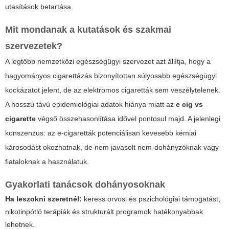
utasítások betartása.
Mit mondanak a kutatások és szakmai
szervezetek?
A legtöbb nemzetközi egészségügyi szervezet azt állítja, hogy a
hagyományos cigarettázás bizonyítottan súlyosabb egészségügyi
kockázatot jelent, de az elektromos cigaretták sem veszélytelenek.
A hosszú távú epidemiológiai adatok hiánya miatt az
e cig vs
cigarette
végső összehasonlítása idővel pontosul majd. A jelenlegi
konszenzus: az e-cigaretták potenciálisan kevesebb kémiai
károsodást okozhatnak, de nem javasolt nem-dohányzóknak vagy
fiataloknak a használatuk.
Gyakorlati tanácsok dohányosoknak
Ha leszokni szeretnél:
keress orvosi és pszichológiai támogatást;
nikotinpótló terápiák és strukturált programok hatékonyabbak
lehetnek.