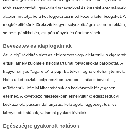
több szempontból, gyakorlati tanácsokkal és kutatási eredmények
alapján mutatja be a két fogyasztási mód közötti különbségeket. A
megközelítésünk törekszik kiegyensúlyozottságra: se nem reklám,
se nem pánikkeltés, csupán tények és értelmezések.
Bevezetés és alapfogalmak
Az "e cig" rövidítés alatt az elektromos vagy elektronikus cigarettát
értjük, amely különféle nikotintartalmú folyadékokat párologtat. A
hagyományos "cigarette" a papírba tekert, éghető dohánytermék.
Noha a két eszköz célja részben azonos — nikotinbevitel —,
működésük, kémiai kibocsátásuk és kockázataik lényegesen
eltérnek. A következő fejezetekben elmélyülünk:
egészségügyi
kockázatok
,
passzív dohányzás
,
költségek
,
függőség
,
tűz- és
környezeti hatások
, valamint
gyakori tévhitek
.
Egészségre gyakorolt hatások