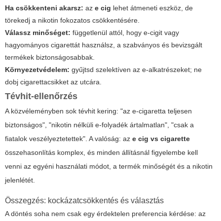
Ha csökkenteni akarsz:
az
e cig
lehet átmeneti eszköz, de
törekedj a nikotin fokozatos csökkentésére.
Válassz minőséget:
függetlenül attól, hogy e-cigit vagy
hagyományos cigarettát használsz, a szabványos és bevizsgált
termékek biztonságosabbak.
Környezetvédelem:
gyűjtsd szelektíven az e-alkatrészeket; ne
dobj cigarettacsikket az utcára.
Tévhit-ellenőrzés
A közvéleményben sok tévhit kering: "az e-cigaretta teljesen
biztonságos", "nikotin nélküli e-folyadék ártalmatlan", "csak a
fiatalok veszélyeztetettek". A valóság: az
e cig vs cigarette
összehasonlítás komplex, és minden állításnál figyelembe kell
venni az egyéni használati módot, a termék minőségét és a nikotin
jelenlétét.
Összegzés: kockázatcsökkentés és választás
A döntés soha nem csak egy érdektelen preferencia kérdése: az