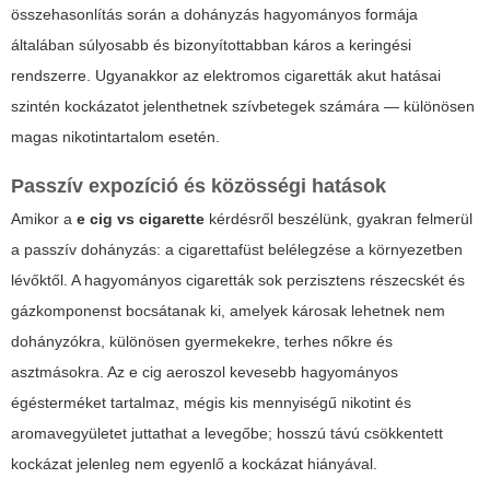
összehasonlítás során a dohányzás hagyományos formája
általában súlyosabb és bizonyítottabban káros a keringési
rendszerre. Ugyanakkor az elektromos cigaretták akut hatásai
szintén kockázatot jelenthetnek szívbetegek számára — különösen
magas nikotintartalom esetén.
Passzív expozíció és közösségi hatások
Amikor a
e cig vs cigarette
kérdésről beszélünk, gyakran felmerül
a passzív dohányzás: a cigarettafüst belélegzése a környezetben
lévőktől. A hagyományos cigaretták sok perzisztens részecskét és
gázkomponenst bocsátanak ki, amelyek károsak lehetnek nem
dohányzókra, különösen gyermekekre, terhes nőkre és
asztmásokra. Az
e cig
aeroszol kevesebb hagyományos
égésterméket tartalmaz, mégis kis mennyiségű nikotint és
aromavegyületet juttathat a levegőbe; hosszú távú csökkentett
kockázat jelenleg nem egyenlő a kockázat hiányával.