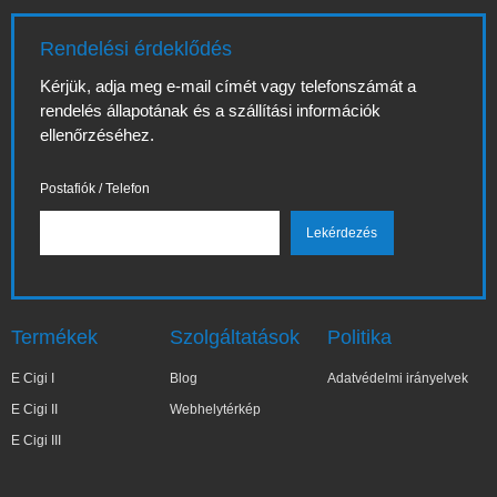
Rendelési érdeklődés
Kérjük, adja meg e-mail címét vagy telefonszámát a
rendelés állapotának és a szállítási információk
ellenőrzéséhez.
Postafiók / Telefon
Termékek
Szolgáltatások
Politika
E Cigi I
Blog
Adatvédelmi irányelvek
E Cigi II
Webhelytérkép
E Cigi III