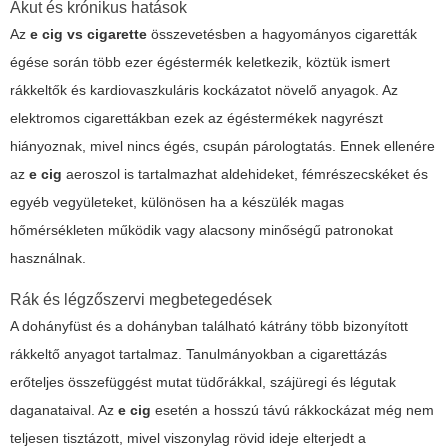
Akut és krónikus hatások
Az
e cig vs cigarette
összevetésben a hagyományos cigaretták
égése során több ezer égéstermék keletkezik, köztük ismert
rákkeltők és kardiovaszkuláris kockázatot növelő anyagok. Az
elektromos cigarettákban ezek az égéstermékek nagyrészt
hiányoznak, mivel nincs égés, csupán párologtatás. Ennek ellenére
az
e cig
aeroszol is tartalmazhat aldehideket, fémrészecskéket és
egyéb vegyületeket, különösen ha a készülék magas
hőmérsékleten működik vagy alacsony minőségű patronokat
használnak.
Rák és légzőszervi megbetegedések
A dohányfüst és a dohányban található kátrány több bizonyított
rákkeltő anyagot tartalmaz. Tanulmányokban a cigarettázás
erőteljes összefüggést mutat tüdőrákkal, szájüregi és légutak
daganataival. Az
e cig
esetén a hosszú távú rákkockázat még nem
teljesen tisztázott, mivel viszonylag rövid ideje elterjedt a