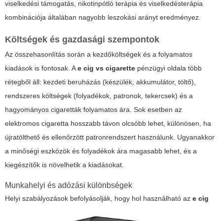
viselkedési támogatás, nikotinpótló terápia és viselkedésterápia
kombinációja általában nagyobb leszokási arányt eredményez.
Költségek és gazdasági szempontok
Az összehasonlítás során a kezdőköltségek és a folyamatos
kiadások is fontosak. A
e cig vs cigarette
pénzügyi oldala több
rétegből áll: kezdeti beruházás (készülék, akkumulátor, töltő),
rendszeres költségek (folyadékok, patronok, tekercsek) és a
hagyományos cigaretták folyamatos ára. Sok esetben az
elektromos cigaretta hosszabb távon olcsóbb lehet, különösen, ha
újratölthető és ellenőrzött patronrendszert használunk. Ugyanakkor
a minőségi eszközök és folyadékok ára magasabb lehet, és a
kiegészítők is növelhetik a kiadásokat.
Munkahelyi és adózási különbségek
Helyi szabályozások befolyásolják, hogy hol használható az
e cig