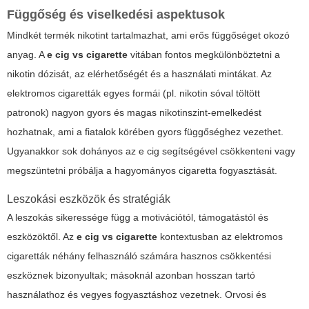
Függőség és viselkedési aspektusok
Mindkét termék nikotint tartalmazhat, ami erős függőséget okozó
anyag. A
e cig vs cigarette
vitában fontos megkülönböztetni a
nikotin dózisát, az elérhetőségét és a használati mintákat. Az
elektromos cigaretták egyes formái (pl. nikotin sóval töltött
patronok) nagyon gyors és magas nikotinszint-emelkedést
hozhatnak, ami a fiatalok körében gyors függőséghez vezethet.
Ugyanakkor sok dohányos az
e cig
segítségével csökkenteni vagy
megszüntetni próbálja a hagyományos cigaretta fogyasztását.
Leszokási eszközök és stratégiák
A leszokás sikeressége függ a motivációtól, támogatástól és
eszközöktől. Az
e cig vs cigarette
kontextusban az elektromos
cigaretták néhány felhasználó számára hasznos csökkentési
eszköznek bizonyultak; másoknál azonban hosszan tartó
használathoz és vegyes fogyasztáshoz vezetnek. Orvosi és