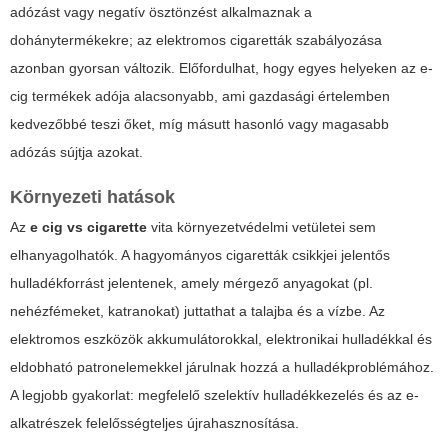
adózást vagy negatív ösztönzést alkalmaznak a
dohánytermékekre; az elektromos cigaretták szabályozása
azonban gyorsan változik. Előfordulhat, hogy egyes helyeken az e-
cig termékek adója alacsonyabb, ami gazdasági értelemben
kedvezőbbé teszi őket, míg másutt hasonló vagy magasabb
adózás sújtja azokat.
Környezeti hatások
Az
e cig vs cigarette
vita környezetvédelmi vetületei sem
elhanyagolhatók. A hagyományos cigaretták csikkjei jelentős
hulladékforrást jelentenek, amely mérgező anyagokat (pl.
nehézfémeket, katranokat) juttathat a talajba és a vízbe. Az
elektromos eszközök akkumulátorokkal, elektronikai hulladékkal és
eldobható patronelemekkel járulnak hozzá a hulladékproblémához.
A legjobb gyakorlat: megfelelő szelektív hulladékkezelés és az e-
alkatrészek felelősségteljes újrahasznosítása.