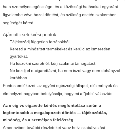
ha a személyes egészséget és a közösségi hatásokat egyaránt
figyelembe véve hozol döntést, és szükség esetén szakember
segítségét kéred.
Ajánlott cselekvési pontok
Tájékozódj független forrásokból.
Keresd a minősített termékeket és kerüld az ismeretlen
gyártókat.
Ha leszokni szeretnél, kérj szakmai támogatást.
Ne kezdj el e-cigarettázni, ha nem iszol vagy nem dohányzol
korábban.
Fontos emlékezni: az egyéni egészségi állapot, előzmények és
élethelyzet nagyban befolyásolja, hogy mi a "jobb" választás.
Az
e cig vs cigarette
kérdés megfontolása során a
legfontosabb a megalapozott döntés — tájékozódás,
minőség, és a személyes felelősség.
Amennyiben további részleteket vagy helyi szabályozási