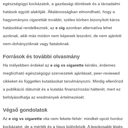
egészségügyi kockázatok, a gazdasági döntések és a társadalmi
hatások együtt alakítják. Általánosságban elmondható, hogy a
hagyományos cigaretták további, széles körben bizonyított káros
hatásokkal rendelkeznek; az
e cig
azonban alternatíva lehet
azoknak, akik más módon nem képesek leszokni, de nem ajánlott
nem-dohányzóknak vagy fiataloknak.
Források és további olvasmány
Ha mélyebben érdekel az
e cig vs cigarette
kérdés, érdemes
megbízható egészségügyi szervezetek ajánlásait, peer-reviewed
cikkeket és független kutatásokat tanulmányozni. Mindig ellenőrizd
a publikáció dátumát és a kutatás finanszírozási hátterét, mert ez
befolyásolhatja az eredmények értelmezését.
Végső gondolatok
Az
e cig vs cigarette
vita nem fekete-fehér: mindkét opció hordoz
kockázatot, de a mérték és a típus különbözik. A legokosabb lépés,