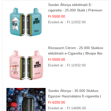
Szeder Áfonya eldobható E-
cigaretta - 25.000 Slukk | Prémium
Gyümölcs Íz
Ft 5500.00
Eredeti ár：
Ft 11932.00
Rózsaszín Citrom - 25.000 Slukkos
eldobható e-Cigaretta | IBvape Bar
Ft 5500.00
Eredeti ár：
Ft 11932.00
Szeder Áfonya - 35.000 Slukkos
Egyszer Használatos E-cigaretta |
Prémium Ízélmény
Ft 6200.00
Eredeti ár：
Ft 14686.00